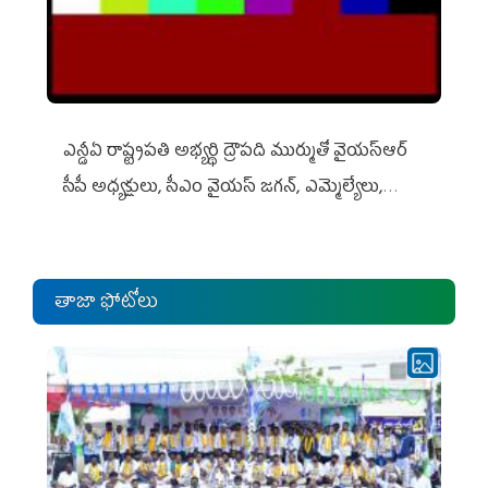
ఎన్డీఏ రాష్ట్ర‌ప‌తి అభ్య‌ర్థి ద్రౌప‌ది ముర్ముతో వైయ‌స్ఆర్
సీపీ అధ్య‌క్షులు, సీఎం వైయ‌స్ జ‌గ‌న్, ఎమ్మెల్యేలు,
ఎంపీల స‌మావేశం
తాజా ఫోటోలు