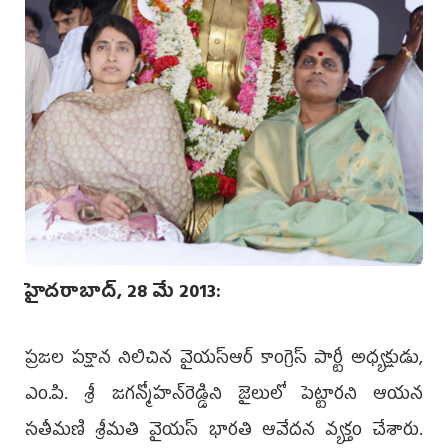
హైదరాబాద్, 28 మే 2013:
ప్రజల పక్షాన నిలిచిన వైయస్‌ఆర్‌ కాంగ్రెస్‌ పార్టీ అధ్యక్షుడు,
ఎం.పి. శ్రీ జగన్మోహన్‌రెడ్డిని జైలులో పెట్టారని ఆయన
సతీమణి శ్రీమతి వైయస్ భారతి ఆవేదన వ్యక్తం చేశారు.