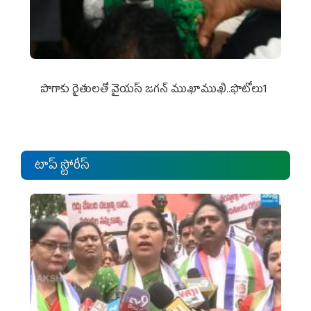
పొగాకు రైతుల‌తో వైయ‌స్ జ‌గ‌న్ ముఖాముఖి..ఫొటోలు1
టాప్ స్టోరీస్