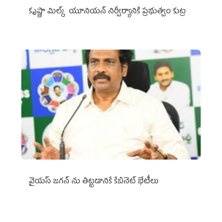
కృష్ణా మిల్క్‌ యూనియన్‌ నిర్వీర్యానికి ప్రభుత్వం కుట్ర
వైయ‌స్ జగన్‌ ను తిట్టడానికే కేబినెట్‌ భేటీలు