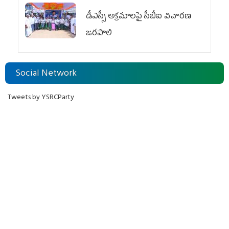
డీఎస్సీ అక్రమాలపై సీబీఐ విచారణ
జరపాలి
Social Network
Tweets by YSRCParty