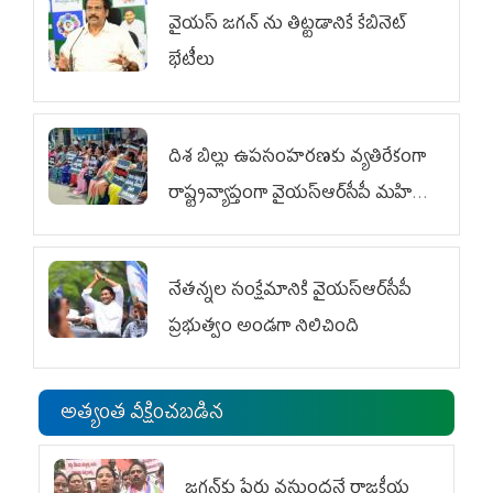
వైయ‌స్ జగన్‌ ను తిట్టడానికే కేబినెట్‌
భేటీలు
దిశ బిల్లు ఉపసంహరణకు వ్యతిరేకంగా
రాష్ట్రవ్యాప్తంగా వైయ‌స్ఆర్‌సీపీ మహిళా
విభాగం ఆందోళనలు
నేతన్నల సంక్షేమానికి వైయ‌స్ఆర్‌సీపీ
ప్రభుత్వం అండగా నిలిచింది
అత్యంత వీక్షించబడిన
జగన్‌కు పేరు వస్తుందనే రాజకీయ