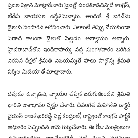
ప్రజల పక్షాన మాట్లాడేవారు ‌ప్రజల్లో ఉండకూడదన్నదే కాంగ్రెస్‌,
టిడిపి నాయకుల ఉద్దేశమన్నారు. అందుకే శ్రీ జగన్‌ను
జైలుకు పంపారని ‌ఆరోపించారు. ఎలాంటి తప్పు చేయకుండా
ఏడాది కాలంగా జైలులో పెట్టడం అన్యాయం అన్నారు.
హైదరాబాద్‌లోని ఇందిరాపార్కు వద్ద మంగళవారం జరిగిన
నిరసన దీక్షలో శ్రీమతి విజయమ్మతో పాటు పాల్గొన్న శ్రీమతి
షర్మిల మీడియాతో మాట్లాడారు.
దేవుడు ఉన్నాడని, న్యాయం తప్పక జరుగుతుందని శ్రీమతి
భారతి ఆశాభావం వ్యక్తం చేశారు. దివంగత మహానేత డాక్టర్
వై‌యస్ రాజశేఖరరెడ్డి వల్లే కేంద్రంలో, రాష్ట్రంలో కాంగ్రె‌స్‌ పార్టీకి
అధికారం వచ్చిందని ఆమె గుర్తుచేశారు. ఈ రోజు మంత్రులుగా