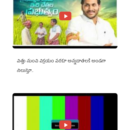
విత్తు నుంచి విక్రయం వరకూ అన్నదాతలకి అండగా
నిలుస్తూ..