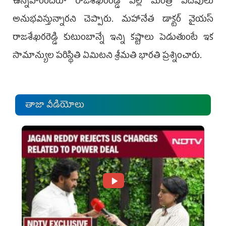
ఉన్నవారందరూ రాజశేఖరరెడ్డి వల్లే మంత్రి పదవులు
అనుభవిస్తున్నారని చెప్పారు. మహానేత డాక్టర్ వై‌యస్‌
రాజశేఖరరెడ్డి కుటుంబాన్నే ఇన్ని కష్టాలు పెడుతుంటే ఇక
సామాన్యుల పరిస్థితి ఏమిటని శ్రీమతి భారతి ప్రశ్నించారు.
తాజా వీడియోలు