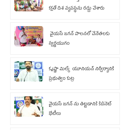
కక్షతో దిశ వ్య‌వ‌స్థ‌ను రద్దు చేశారు
వైయ‌స్ జగన్ పాలనలో చేనేతలకు
స్వర్ణయుగం
కృష్ణా మిల్క్‌ యూనియన్‌ నిర్వీర్యానికి
ప్రభుత్వం కుట్ర
వైయ‌స్ జగన్‌ ను తిట్టడానికే కేబినెట్‌
భేటీలు