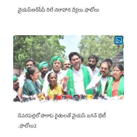
వైయ‌స్ఆర్‌సీపీ రిలే నిరాహార దీక్షలు..ఫొటోలు
దేవరపల్లిలో పొగాకు రైతులతో వైయస్ జగన్ భేటీ
..ఫొటోలు2