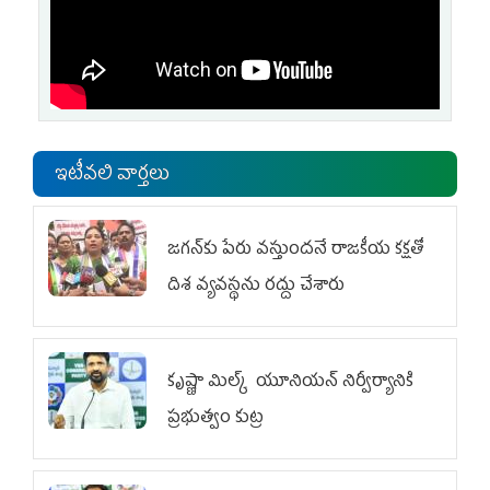
ఇటీవలి వార్తలు
జగన్‌కు పేరు వస్తుందనే రాజకీయ కక్షతో
దిశ వ్య‌వ‌స్థ‌ను రద్దు చేశారు
కృష్ణా మిల్క్‌ యూనియన్‌ నిర్వీర్యానికి
ప్రభుత్వం కుట్ర