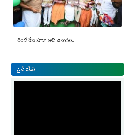
రెండో రోజు కూడా అదే నినాదం..
లైవ్ టి.వి