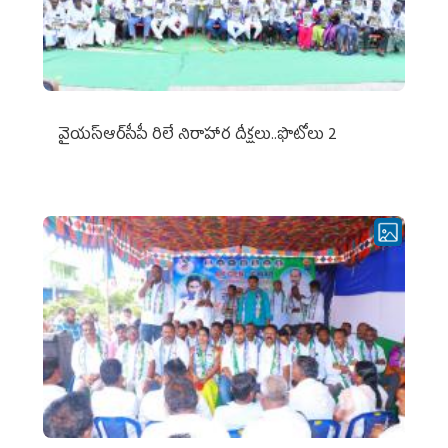
వైయ‌స్ఆర్‌సీపీ రిలే నిరాహార దీక్షలు..ఫొటోలు 2