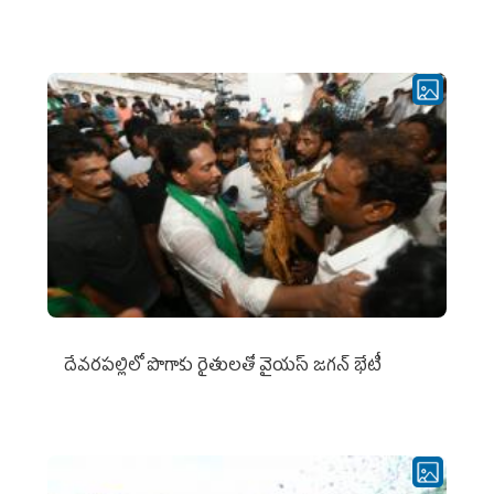
దేవరపల్లిలో పొగాకు రైతులతో వైయస్ జగన్ భేటీ