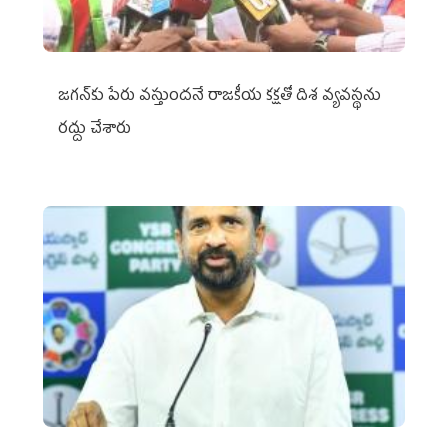
జగన్‌కు పేరు వస్తుందనే రాజకీయ కక్షతో దిశ వ్య‌వ‌స్థ‌ను
రద్దు చేశారు