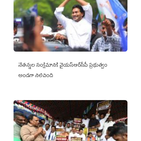
నేతన్నల సంక్షేమానికి వైయ‌స్ఆర్‌సీపీ ప్రభుత్వం
అండగా నిలిచింది