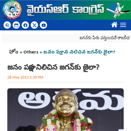
Skip to main content
????
జగన్‌కు పేరు వస్తుందనే రాజకీయ కక్షతో దిశ 
You are here
హోం
»
Others
» జనం పక్షాన నిలిచిన జగన్‌కు జైలా?
జనం పక్షాన నిలిచిన జగన్‌కు జైలా?
28 May 2013 2:39 PM