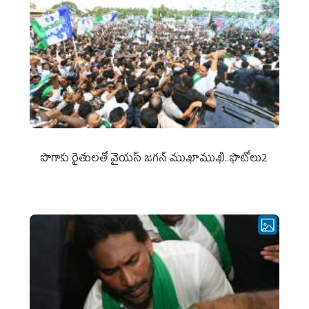
పొగాకు రైతుల‌తో వైయ‌స్ జ‌గ‌న్ ముఖాముఖి..ఫొటోలు2