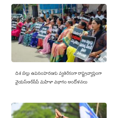
దిశ బిల్లు ఉపసంహరణకు వ్యతిరేకంగా రాష్ట్రవ్యాప్తంగా
వైయ‌స్ఆర్‌సీపీ మహిళా విభాగం ఆందోళనలు