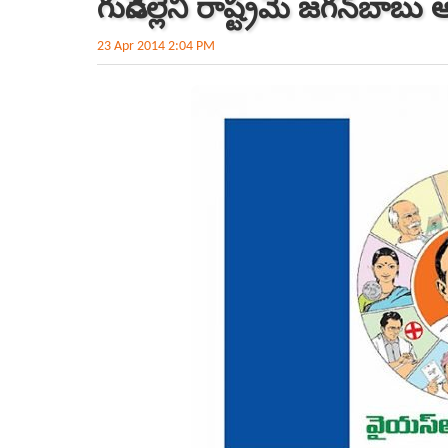
గుడిసెల్లేని రాష్ట్రమే జగన్‌బా
23 Apr 2014 2:04 PM