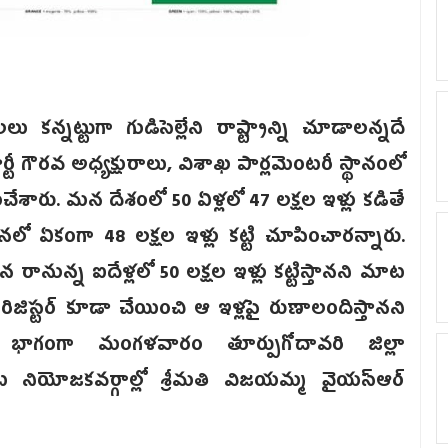
 కన్నట్టుగా గుడిసెల్లేని రాష్ట్రాన్ని చూడాలన్నదే
ార్టీ గౌరవ అధ్యక్షురాలు, విశాఖ పార్లమెంటరీ స్థానంలో
్టంచేశారు. మన దేశంలో 50 ఏళ్లలో 47 లక్షల ఇళ్లు కడితే
ఏకంగా 48 లక్షల ఇళ్లు కట్టి చూపించా‌రన్నారు.
 రానున్న ఐదేళ్లలో 50 లక్షల ఇళ్లు కట్టిస్తానని మాట
టే రిజిస్టర్ కూడా చేయించి ఆ ఇళ్లపై రుణాలందిస్తానని
ంలో భాగంగా మంగళవారం తూర్పుగోదావరి జిల్లా
నియోజకవర్గాల్లో శ్రీమతి విజయమ్మ వైయస్ఆర్