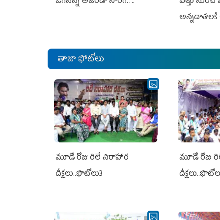
జగనన్న అజెండా సాంగ్….
విత్తు నుంచి
అన్నదాతలకి 
తాజా ఫోటోలు
మూడో రోజు రిలే నిరాహార
మూడో రోజు రి
దీక్షలు..ఫొటోలు3
దీక్షలు..ఫొటో