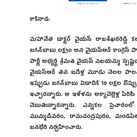
కాకినాడ:
మహానేత డాక్టర్‌ వైయస్‌ రాజశేఖరరెడ్డి కలలు
జగన్‌బాబు లక్ష్యం అని వైయస్ఆర్‌ కాంగ్రెస్‌ ప
పార్టీ అభ్యర్థి శ్రీమతి వైయస్‌ విజయమ్మ స్పష
వైయస్ఆర్ తన ఐదేళ్ల మూడు నెలల పాలనలో 
ఇప్పుడు జగన్‌బాబు ఏడాదికి 10 లక్షల చొప్పున
ఇచ్చారన్నారు. ఆ ఇళ్ళను అక్కాచెల్లెళ్ల పేరి
చెబుతున్నా‌రన్నారు. ఎన్నికల ప్రచార
ముమ్మిడివరం, రామచంద్రపురం, మండపేట 
జనభేరి నిర్వహించారు.