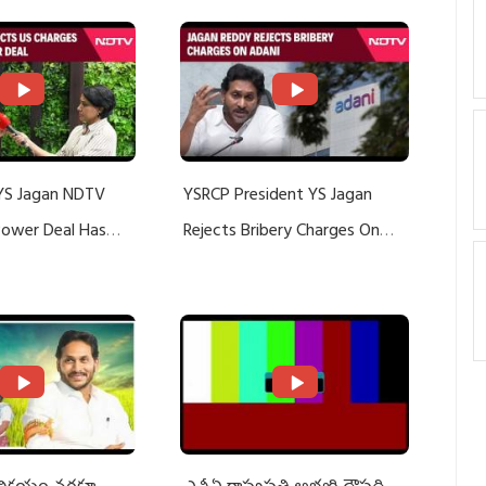
YS Jagan NDTV
YSRCP President YS Jagan
 Power Deal Has
Rejects Bribery Charges On
Do With Adani: YS
Adani, Threatens Defamation
ts US Charges
Suit Against Media Groups