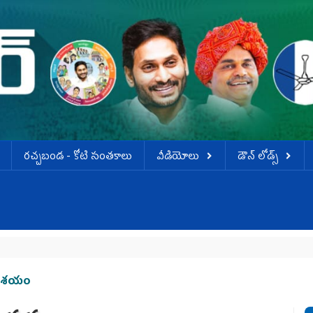
ర‌చ్చ‌బండ‌ - కోటి సంత‌కాలు
వీడియోలు
డౌన్ లోడ్స్
ు ఆశయం