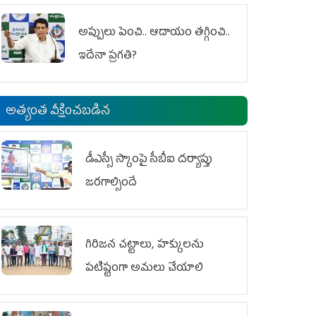
అప్పులు పెంచి.. ఆదాయం తగ్గించి..
ఇదేనా ప్రగతి?
అత్యంత వీక్షించబడిన
డీఎస్సీ స్కాంపై సీబీఐ దర్యాప్తు
జరగాల్సిందే
గిరిజన చట్టాలు, హక్కులను
పటిష్టంగా అమలు చేయాలి