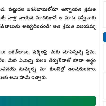
ువ, పట్టుదల జగన్‌బాబులోనూ ఉన్నాయ‌ని శ్రీమతి
ంటే వాళ్ల నాయన మాదిరిగానే ఆ మాట తప్పేవారు
గన్‌బాబును ఆశీర్వదించండి’ అని శ్రీమతి విజయమ్మ
లు జగన్‌బాబు, షర్మిలపై మీరు చూపిస్తున్న ప్రేమ,
 మీకు ఏమిచ్చి రుణం తీర్చుకోవాలో కూడా అర్థం
ంతవరకు మిమ్మల్ని మా గుండెల్లో ఉంచుకుంటాం.
్రజలకు ఆమె హామీ ఇచ్చారు.