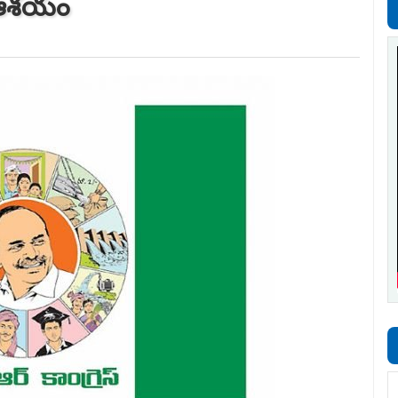
బు ఆశయం