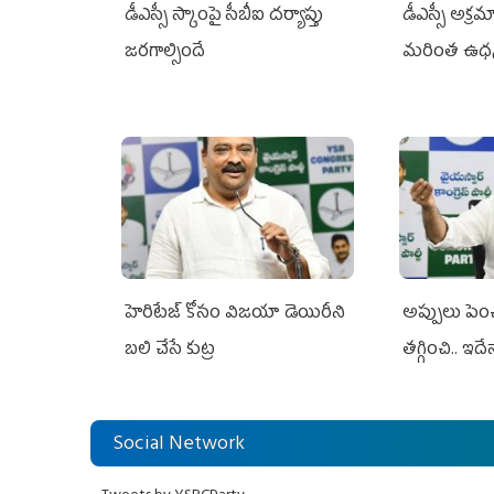
డీఎస్సీ స్కాంపై సీబీఐ దర్యాప్తు
డీఎస్సీ అక్రమ
జరగాల్సిందే
మరింత ఉధ
హెరిటేజ్ కోసం విజయా డెయిరీని
అప్పులు పె
బలి చేసే కుట్ర‌
తగ్గించి.. ఇదే
Social Network