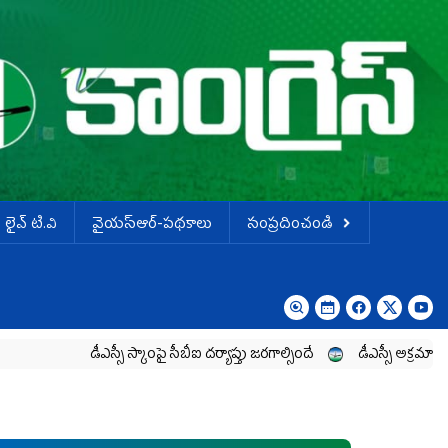
లైవ్ టి.వి
వైయస్ఆర్-పథకాలు
సంప్రదించండి
డీఎస్సీ స్కాంపై సీబీఐ దర్యాప్తు జరగాల్సిందే
డీఎస్సీ అక్రమాలపై పోరాటాన