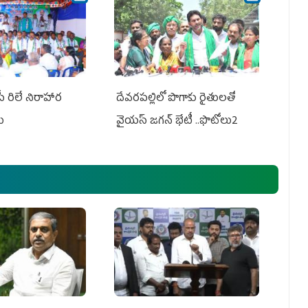
పీ రిలే నిరాహార
దేవరపల్లిలో పొగాకు రైతులతో
లు
వైయస్ జగన్ భేటీ ..ఫొటోలు2