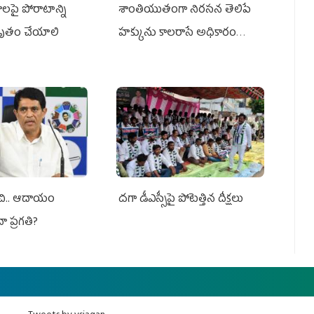
ాలపై పోరాటాన్ని
శాంతియుతంగా నిరసన తెలిపే
ృతం చేయాలి
హక్కును కాలరాసే అధికారం
ఎవరికీ లేదు
ంచి.. ఆదాయం
దగా డీఎస్సీపై పోటెత్తిన దీక్షలు
నా ప్రగతి?