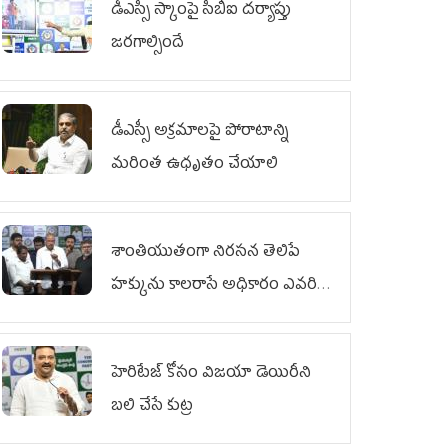
డీఎస్సీ స్కాంపై సీబీఐ దర్యాప్తు
జరగాల్సిందే
డీఎస్సీ అక్రమాలపై పోరాటాన్ని
మరింత ఉధృతం చేయాలి
శాంతియుతంగా నిరసన తెలిపే
హక్కును కాలరాసే అధికారం ఎవరికీ
లేదు
హెరిటేజ్ కోసం విజయా డెయిరీని
బలి చేసే కుట్ర‌