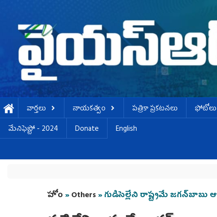
Skip to main content
వార్తలు
నాయకత్వం
పత్రికా ప్రకటనలు
ఫోటోలు
మేనిఫెస్టో - 2024
Donate
English
You are here
హోం
»
Others
» గుడిసెల్లేని రాష్ట్రమే జగన్‌బాబ