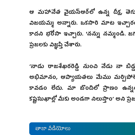
ఆ మహానేత వైయస్ఆర్‌లో ఉన్న దీక్ష, తెగ
విజయమ్మ అన్నారు. ఒకసారి మాట ఇచ్చార
కాదని భరోసా ఇచ్చారు. 'నన్ను నమ్మండి. జ
ప్రజలకు విజ్ఞప్తి చేశారు.
‘నాడు రాజశేఖరరెడ్డి నుంచి నేడు నా బిడ్డ
అభిమానం, ఆప్యాయతలు మేము మర్చిపోలేం.
కావడం లేదు. మా బొందిలో ప్రాణం ఉన్న
కష్టసుఖాల్లో మీకు అండగా నిలుస్తాం’ అని ప
తాజా వీడియోలు