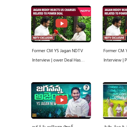
Former CM YS Jagan NDTV
Former CM 
Interview | ower Deal Has
Interview |
Nothing To Do With Adani: YS
Nothing To 
Jagan Rejects US Charges
Jagan Rejec