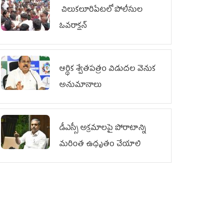
చిలుక‌లూరిపేట‌లో పోలీసుల
ఓవ‌రాక్ష‌న్‌
ఆర్థిక శ్వేతపత్రం విడుదల వెనుక
అనుమానాలు
డీఎస్సీ అక్రమాలపై పోరాటాన్ని
మరింత ఉధృతం చేయాలి