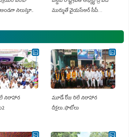
 విక్రయం వరకూ
ఎన్డీఏ రాష్ట్ర‌ప‌తి అభ్య‌ర్థి ద్రౌప‌ది
అండగా నిలుస్తూ..
ముర్ముతో వైయ‌స్ఆర్ సీపీ
అధ్య‌క్షులు, సీఎం వైయ‌స్ జ‌గ‌న్,
ఎమ్మెల్యేలు, ఎంపీల స‌మావేశం
లే నిరాహార
మూడో రోజు రిలే నిరాహార
లు2
దీక్షలు..ఫొటోలు