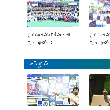
వైయ‌స్ఆర్‌సీపీ రిలే నిరాహార
వైయ‌స్ఆర్‌సీ
దీక్షలు..ఫొటోలు 2
దీక్షలు..ఫొటో
టాప్ స్టోరీస్