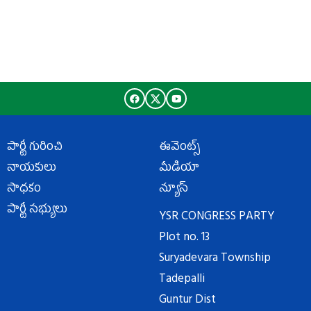
పార్టీ గురించి
ఈవెంట్స్
నాయకులు
మీడియా
సాధకం
న్యూస్
పార్టీ సభ్యులు
YSR CONGRESS PARTY
Plot no. 13
Suryadevara Township
Tadepalli
Guntur Dist