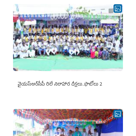
వైయ‌స్ఆర్‌సీపీ రిలే నిరాహార దీక్షలు..ఫొటోలు 2