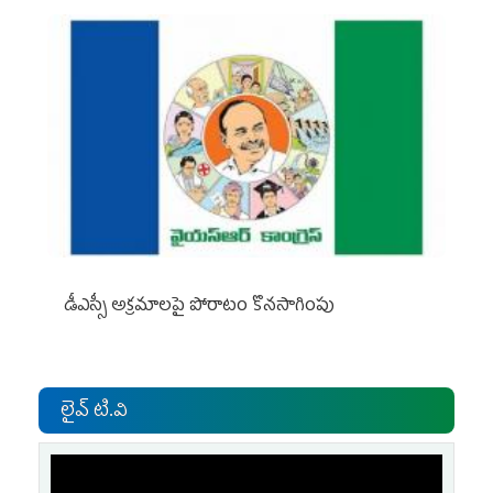
డీఎస్సీ అక్రమాలపై పోరాటం కొనసాగింపు
లైవ్ టి.వి