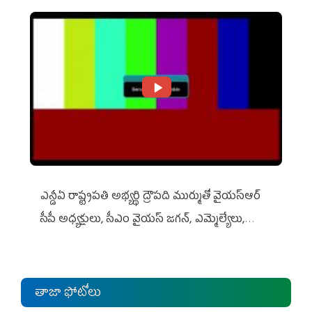
ఎన్డీఏ రాష్ట్ర‌ప‌తి అభ్య‌ర్థి ద్రౌప‌ది ముర్ముతో వైయ‌స్ఆర్
సీపీ అధ్య‌క్షులు, సీఎం వైయ‌స్ జ‌గ‌న్, ఎమ్మెల్యేలు,
ఎంపీల స‌మావేశం
తాజా ఫోటోలు