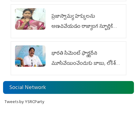
ప్రజాస్వామ్య హక్కులను
అణచివేయడం రాజ్యాంగ స్ఫూర్తికి
విరుద్ధం
భారతి సిమెంట్ ఫ్యాక్టరీని
మూసివేయించేందుకు బాబు, లోకేశ్
కుట్ర
Social Network
Tweets by YSRCParty