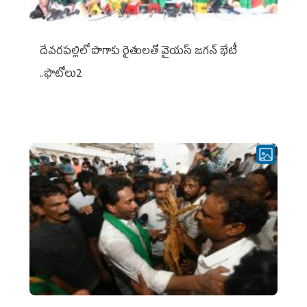
దేవరపల్లిలో పొగాకు రైతులతో వైయస్ జగన్ భేటీ
..ఫొటోలు2