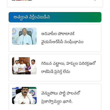
అత్యంత వీక్షించబడిన
ఆదివాసీల పోరాటానికి
వైయ‌స్ఆర్‌సీపీ సంఘీభావం
గిరిజన చట్టాలు, హక్కుల పరిరక్షణలో
రాజీపడే ప్రసక్తే లేదు
వెన్నుపోటు పార్టీ పాలనలో
ప్రజాస్వామ్యం ఖూనీ..