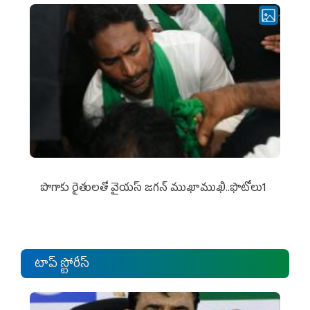
పొగాకు రైతుల‌తో వైయ‌స్ జ‌గ‌న్ ముఖాముఖి..ఫొటోలు1
టాప్ స్టోరీస్