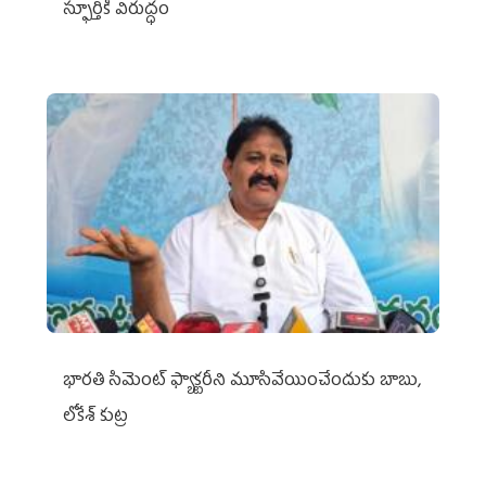
స్ఫూర్తికి విరుద్ధం
భారతి సిమెంట్ ఫ్యాక్టరీని మూసివేయించేందుకు బాబు,
లోకేశ్ కుట్ర