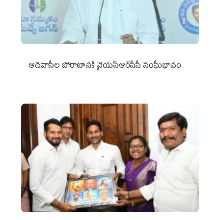
ఆదివాసీల పోరాటానికి వైయ‌స్ఆర్‌సీపీ సంఘీభావం