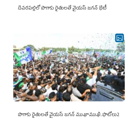
దేవరపల్లిలో పొగాకు రైతులతో వైయస్ జగన్ భేటీ
పొగాకు రైతుల‌తో వైయ‌స్ జ‌గ‌న్ ముఖాముఖి..ఫొటోలు2