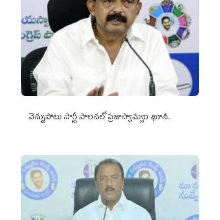
వెన్నుపోటు పార్టీ పాలనలో ప్రజాస్వామ్యం ఖూనీ..