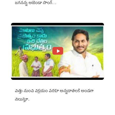
జగనన్న అజెండా సాంగ్….
విత్తు నుంచి విక్రయం వరకూ అన్నదాతలకి అండగా
నిలుస్తూ..