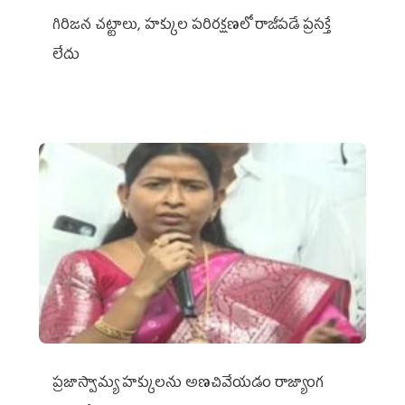
గిరిజన చట్టాలు, హక్కుల పరిరక్షణలో రాజీపడే ప్రసక్తే
లేదు
ప్రజాస్వామ్య హక్కులను అణచివేయడం రాజ్యాంగ