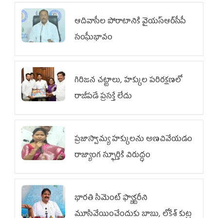
ఆదివాసీల పోరాటానికి వైయ‌స్ఆర్‌సీపీ
సంఘీభావం
గిరిజన చట్టాలు, హక్కుల పరిరక్షణలో
రాజీపడే ప్రసక్తే లేదు
ప్రజాస్వామ్య హక్కులను అణచివేయడం
రాజ్యాంగ స్ఫూర్తికి విరుద్ధం
భారతి సిమెంట్ ఫ్యాక్టరీని
మూసివేయించేందుకు బాబు, లోకేశ్ కుట్ర