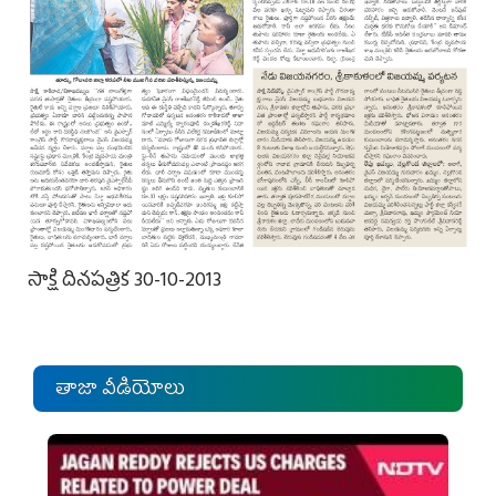
సాక్షి దినపత్రిక 30-10-2013
తాజా వీడియోలు