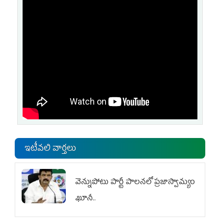
ఇటీవలి వార్తలు
వెన్నుపోటు పార్టీ పాలనలో ప్రజాస్వామ్యం
ఖూనీ..