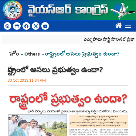
Skip to main content
????
వెన్నుపోటు పార్టీ పాలనలో ప్రజాస్వామ్య
You are here
హోం
»
Others
» రాష్ట్రంలో అసలు ప్రభుత్వం ఉందా?
రాష్ట్రంలో అసలు ప్రభుత్వం ఉందా?
30 Oct 2013 11:34 AM