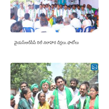
వైయ‌స్ఆర్‌సీపీ రిలే నిరాహార దీక్షలు..ఫొటోలు