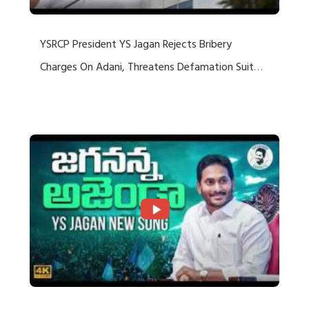
YSRCP President YS Jagan Rejects Bribery
Charges On Adani, Threatens Defamation Suit
Against Media Groups