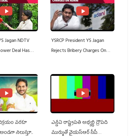
YS Jagan NDTV
YSRCP President YS Jagan
 Power Deal Has
Rejects Bribery Charges On
Do With Adani: YS
Adani, Threatens Defamation
ts US Charges
Suit Against Media Groups
 విక్రయం వరకూ
ఎన్డీఏ రాష్ట్ర‌ప‌తి అభ్య‌ర్థి ద్రౌప‌ది
అండగా నిలుస్తూ..
ముర్ముతో వైయ‌స్ఆర్ సీపీ