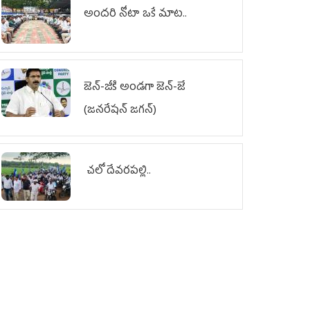
అందరి నోటా ఒకే మాట..
జెన్‌-జీకి అండగా జెన్‌-జే
(జనరేషన్ జగన్)
చలో దేవరపల్లి..