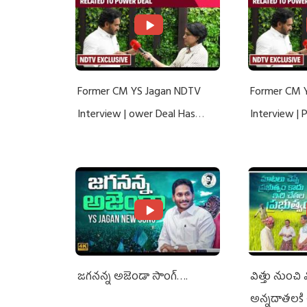
Former CM YS Jagan NDTV
Former CM 
Interview | ower Deal Has
Interview |
Nothing To Do With Adani: YS
Nothing To 
Jagan Rejects US Charges
Jagan Rejec
జగనన్న అజెండా సాంగ్….
విత్తు నుంచి
అన్నదాతలకి 