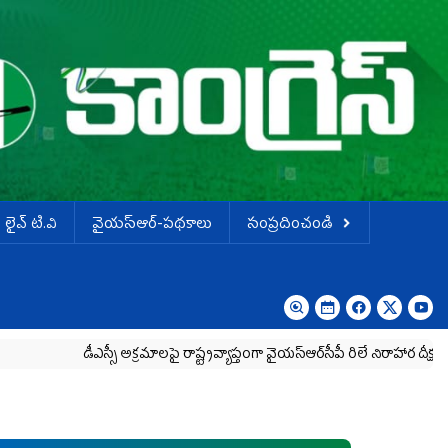
లైవ్ టి.వి
వైయస్ఆర్-పథకాలు
సంప్రదించండి
ీఎస్సీ అక్రమాలపై రాష్ట్రవ్యాప్తంగా వైయ‌స్ఆర్‌సీపీ రిలే నిరాహార దీక్షలు
చంద్రబ