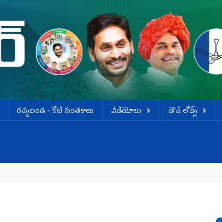
ర‌చ్చ‌బండ‌ - కోటి సంత‌కాలు
వీడియోలు
డౌన్ లోడ్స్
డ