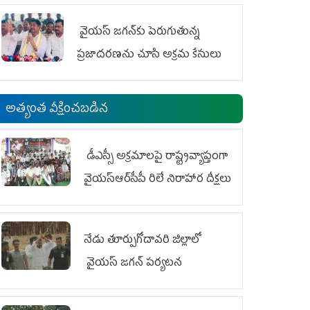
వైయ‌స్ జగన్‌కు పెరుగుతున్న
ప్రజాదరణను చూసి అక్రమ కేసులు
అత్యంత వీక్షించబడిన
డీఎస్సీ అక్రమాలపై రాష్ట్రవ్యాప్తంగా
వైయ‌స్ఆర్‌సీపీ రిలే నిరాహార దీక్షలు
నేడు తూర్పుగోదావరి జిల్లాలో
వైయస్‌ జగన్‌ పర్యటన