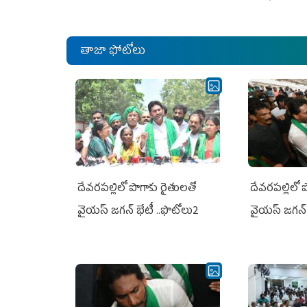
తాజా ఫోటోలు
దేవరపల్లిలో పొగాకు రైతులతో
దేవరపల్లిలో 
వైయస్ జగన్ భేటీ ..ఫొటోలు2
వైయస్ జగన్ 