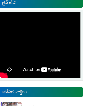
లైవ్ టి.వి
ఇటీవలి వార్తలు