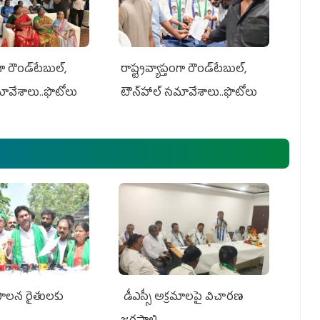
గా రౌండ్‌టేబుల్‌,
రాష్ట్రవ్యాప్తంగా రౌండ్‌టేబుల్‌,
మావేశాలు..ఫొటోలు
టౌన్‌హాల్‌ సమావేశాలు..ఫొటోలు
పాలన రైతులకు
డీఎస్సీ అక్రమాలపై విచారణ