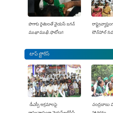
పొగాకు రైతుల‌తో వైయ‌స్ జ‌గ‌న్
రాష్ట్రవ్యాప్తం
ముఖాముఖి..ఫొటోలు1
టౌన్‌హాల్‌ స
టాప్ స్టోరీస్
డీఎస్సీ అక్రమాలపై
చంద్రబాబు 