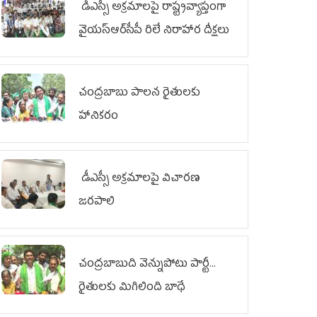
డీఎస్సీ అక్రమాలపై రాష్ట్రవ్యాప్తంగా
వైయ‌స్ఆర్‌సీపీ రిలే నిరాహార దీక్షలు
చంద్రబాబు పాలన రైతులకు
హానికరం
డీఎస్సీ అక్రమాలపై విచారణ
జరపాలి
చంద్రబాబుది వెన్నుపోటు పార్టీ...
రైతులకు మిగిలింది బాధే