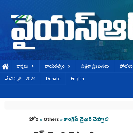
Skip to main content
వార్తలు
నాయకత్వం
పత్రికా ప్రకటనలు
ఫోటోలు
మేనిఫెస్టో - 2024
Donate
English
You are here
హోం
»
Others
» కాంగ్రెస్ వైఖరి చెప్పాలి