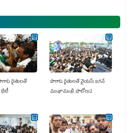
అధ్య‌క్షులు, సీఎం వైయ‌స్ జ‌గ‌న్,
ఎమ్మెల్యేలు, ఎంపీల స‌మావేశం
పొగాకు రైతులతో
పొగాకు రైతుల‌తో వైయ‌స్ జ‌గ‌న్
భేటీ
ముఖాముఖి..ఫొటోలు2