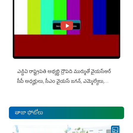
ఎన్డీఏ రాష్ట్ర‌ప‌తి అభ్య‌ర్థి ద్రౌప‌ది ముర్ముతో వైయ‌స్ఆర్
సీపీ అధ్య‌క్షులు, సీఎం వైయ‌స్ జ‌గ‌న్, ఎమ్మెల్యేలు,
ఎంపీల స‌మావేశం
తాజా ఫోటోలు