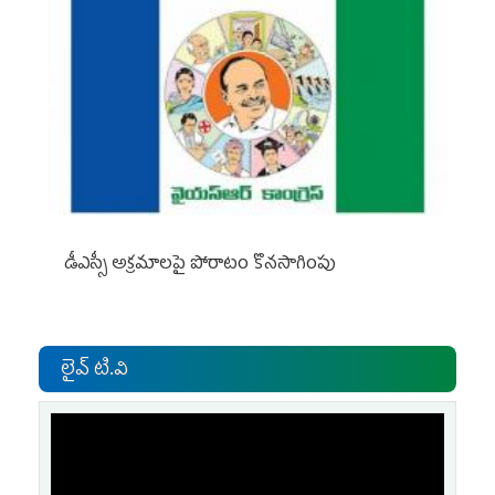
డీఎస్సీ అక్రమాలపై పోరాటం కొనసాగింపు
లైవ్ టి.వి