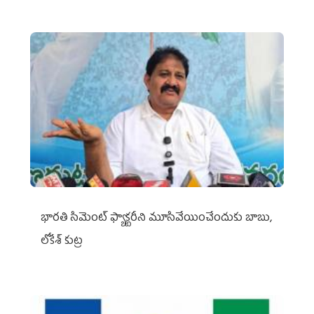
భారతి సిమెంట్ ఫ్యాక్టరీని మూసివేయించేందుకు బాబు,
లోకేశ్ కుట్ర