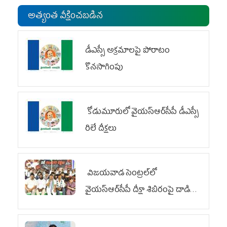
అత్యంత వీక్షించబడిన
డీఎస్సీ అక్రమాలపై పోరాటం
కొనసాగింపు
కోడుమూరులో వైయ‌స్ఆర్‌సీపీ డీఎస్సీ
రిలే దీక్షలు
విజయవాడ సెంట్రల్‌లో
వైయ‌స్ఆర్‌సీపీ దీక్షా శిబిరంపై దాడి
దుర్మార్గం