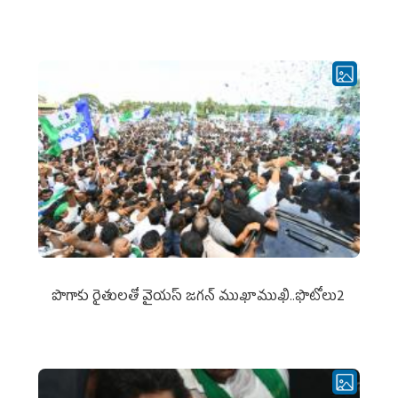
పొగాకు రైతుల‌తో వైయ‌స్ జ‌గ‌న్ ముఖాముఖి..ఫొటోలు2