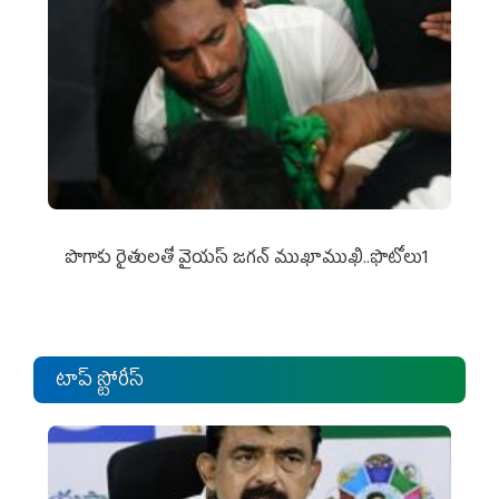
పొగాకు రైతుల‌తో వైయ‌స్ జ‌గ‌న్ ముఖాముఖి..ఫొటోలు1
టాప్ స్టోరీస్