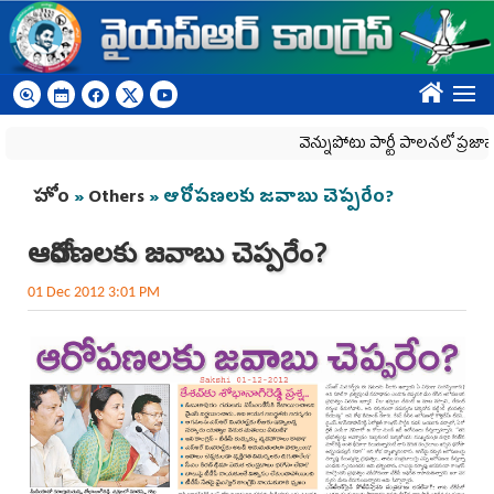
Skip to main content
????
వెన్నుపోటు పార్టీ పాలనలో ప్రజాస్వామ్యం 
You are here
హోం
»
Others
» ఆరోపణలకు జవాబు చెప్పరేం?
ఆరోపణలకు జవాబు చెప్పరేం?
01 Dec 2012 3:01 PM