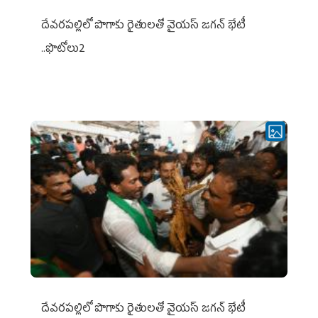
దేవరపల్లిలో పొగాకు రైతులతో వైయస్ జగన్ భేటీ
..ఫొటోలు2
దేవరపల్లిలో పొగాకు రైతులతో వైయస్ జగన్ భేటీ