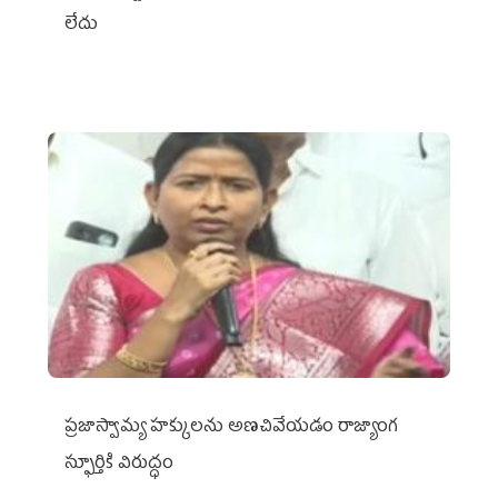
లేదు
ప్రజాస్వామ్య హక్కులను అణచివేయడం రాజ్యాంగ
స్ఫూర్తికి విరుద్ధం