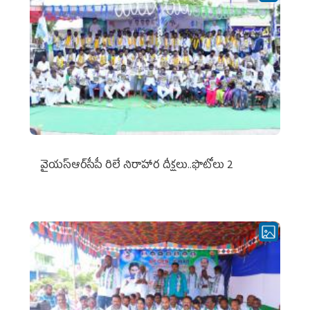
వైయ‌స్ఆర్‌సీపీ రిలే నిరాహార దీక్షలు..ఫొటోలు 2