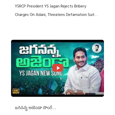
YSRCP President YS Jagan Rejects Bribery
Charges On Adani, Threatens Defamation Suit
Against Media Groups
జగనన్న అజెండా సాంగ్….