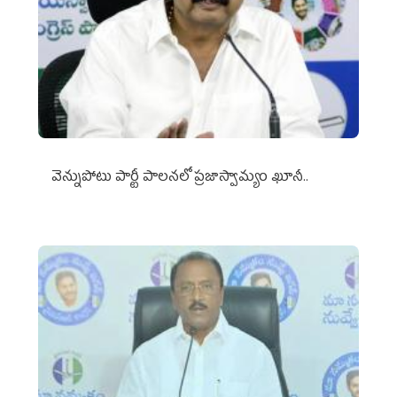
వెన్నుపోటు పార్టీ పాలనలో ప్రజాస్వామ్యం ఖూనీ..