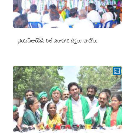
వైయ‌స్ఆర్‌సీపీ రిలే నిరాహార దీక్షలు..ఫొటోలు