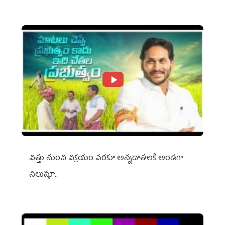
విత్తు నుంచి విక్రయం వరకూ అన్నదాతలకి అండగా
నిలుస్తూ..