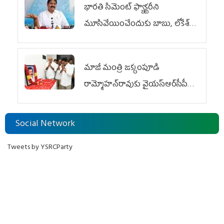
భారతి సిమెంట్ ఫ్యాక్టరీని
మూసివేయించేందుకు బాబు, లోకేశ్
కుట్ర
మాజీ మంత్రి జక్కంపూడి
రామ్మోహన్‌రావుకు వైయ‌స్ఆర్‌సీపీ
ఘన నివాళి
Social Network
Tweets by YSRCParty