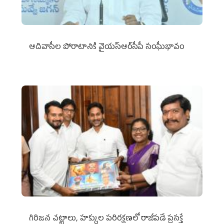
ఆదివాసీల పోరాటానికి వైయ‌స్ఆర్‌సీపీ సంఘీభావం
గిరిజన చట్టాలు, హక్కుల పరిరక్షణలో రాజీపడే ప్రసక్తే