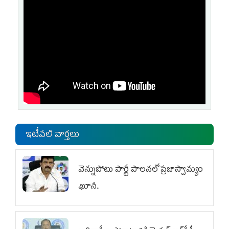
ఇటీవలి వార్తలు
వెన్నుపోటు పార్టీ పాలనలో ప్రజాస్వామ్యం
ఖూనీ..