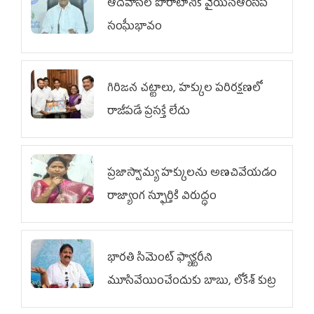
ఆదివాసీల పోరాటానికి వైయ‌స్ఆర్‌సీపీ
సంఘీభావం
గిరిజన చట్టాలు, హక్కుల పరిరక్షణలో
రాజీపడే ప్రసక్తే లేదు
ప్రజాస్వామ్య హక్కులను అణచివేయడం
రాజ్యాంగ స్ఫూర్తికి విరుద్ధం
భారతి సిమెంట్ ఫ్యాక్టరీని
మూసివేయించేందుకు బాబు, లోకేశ్ కుట్ర