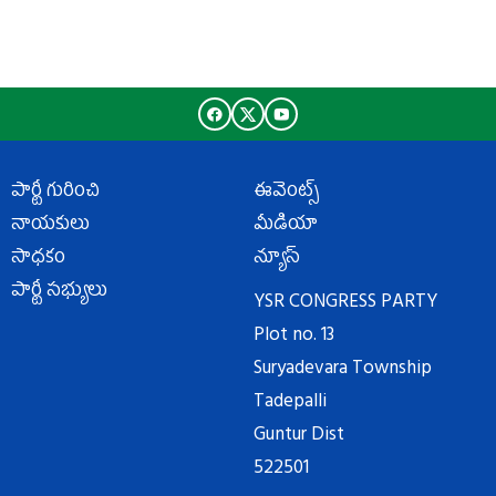
పార్టీ గురించి
ఈవెంట్స్
నాయకులు
మీడియా
సాధకం
న్యూస్
పార్టీ సభ్యులు
YSR CONGRESS PARTY
Plot no. 13
Suryadevara Township
Tadepalli
Guntur Dist
522501