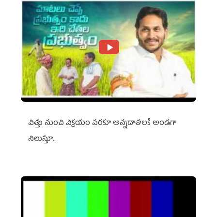
విత్తు నుంచి విక్రయం వరకూ అన్నదాతలకి అండగా
నిలుస్తూ..