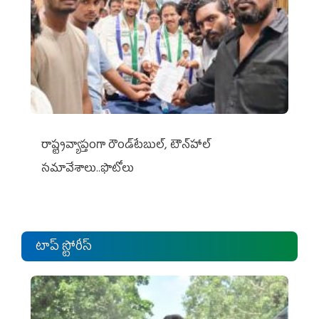
రాష్ట్రవ్యాప్తంగా రౌండ్‌టేబుల్‌, టౌన్‌హాల్‌
సమావేశాలు..ఫొటోలు
టాప్ స్టోరీస్