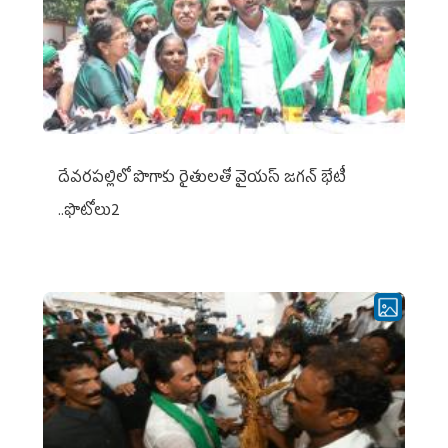
దేవరపల్లిలో పొగాకు రైతులతో వైయస్ జగన్ భేటీ
..ఫొటోలు2