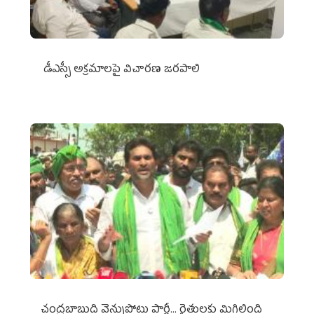
డీఎస్సీ అక్రమాలపై విచారణ జరపాలి
చంద్రబాబుది వెన్నుపోటు పార్టీ... రైతులకు మిగిలింది