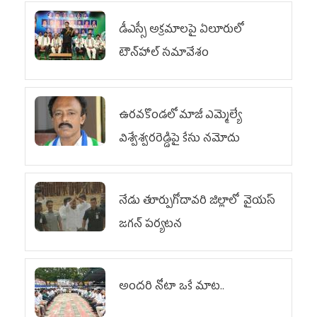
డీఎస్సీ అక్రమాలపై ఏలూరులో
టౌన్‌హాల్ సమావేశం
ఉరవకొండలో మాజీ ఎమ్మెల్యే
విశ్వేశ్వరరెడ్డిపై కేసు న‌మోదు
నేడు తూర్పుగోదావరి జిల్లాలో వైయస్‌
జగన్‌ పర్యటన
అందరి నోటా ఒకే మాట..