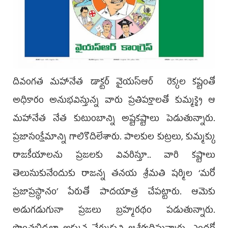
దివంగత మహానేత డాక్టర్ వైయస్ఆర్ రెక్కల కష్టంతో
అధికారం అనుభవిస్తున్న వారు ప్రతిపక్షాలతో కుమ్మక్కై ఆ
మహానేత నేత కుటుంబాన్ని అష్టకష్టాలు పెడుతున్నారు.
ప్రజాసంక్షేమాన్ని గాలికొదిలేశారు. పాలకుల కుట్రలు, కుమ్మక్కు
రాజకీయాలను ప్రజలకు వివరిస్తూ.. వారి కష్టాలు
తెలుసుకునేందుకు రాజన్న తనయ శ్రీమతి షర్మిల ‘మరో
ప్రజాప్రస్థానం’ పేరుతో పాదయాత్ర చేపట్టారు. ఆమెకు
అడుగడుగునా ప్రజలు బ్రహ్మరథం పడుతున్నారు.