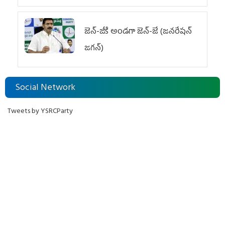
జెన్‌-జీకి అండగా జెన్‌-జే (జనరేషన్
జగన్)
Social Network
Tweets by YSRCParty