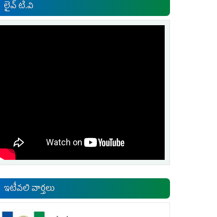
లైవ్ టి.వి
ఇటీవలి వార్తలు