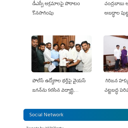
డీఎస్సీ అక్రమాలపై పోరాటం
చంద్రబాబు ఆర
కొనసాగింపు
అబద్ధాల పుట్
పోలీస్ ఉద్యోగాల భర్తీపై వైయస్
గిరిజన హక్క
జగన్‌ను కలిసిన విద్యార్థి,
చట్టబద్ధ పరి
నిరుద్యోగ, యువజన జేఏసీ
Social Network