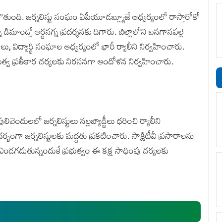
్తమౌతుంది. జర్నలిస్టు సంఘం ఏపీయూడబ్ల్యూజే ఆధ్వర్యంలో రాస్తారోకో
డిమాండ్తో అర్థనగ్న ప్రదర్శనకు దిగారు. జిల్లాలోని బనగానపల్లె
, విద్యార్థి సంఘాల ఆధ్వర్యంలో భారీ ర్యాలీని నిర్వహించారు.
్రభుత్వ ప్రతీకార చర్యలకు నిరసనగా ఆందోళన నిర్వహించారు.
లివెందులలో జర్నలిస్టులు నల్లబ్యాడ్జీలు ధరించి ర్యాలీని
ర్భంగా జర్నలిస్టులకు మద్దతు ప్రకటించారు. సాక్షిటీవీ ప్రసారాలను
ు ఎండగడుతున్నందుకే ప్రభుత్వం ఈ కక్ష సాధింపు చర్యలకు