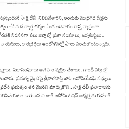
చేస్తున్నందునే సాక్షి టీవీ నిలిపివేశార‌ని, ఇందుకు ముద్రగడ దీక్షను
వం చేసిన దుర్మార్గ చ‌ర్య‌ల మీద ఆదివారం రాష్ట్ర వ్యాప్తంగా
కి నిరసనగా పలు జిల్లాల్లో ప్రజా సంఘాలు, జర్నలిస్టులు..
పీ నాయ‌కులు, కార్య‌క‌ర్త‌లు ఆందోళ‌న‌ల్లో పాలు పంచుకొంటున్నారు.
ామపక్షాలు, ప్రజాసంఘాలు ఆగ్రహం వ్యక్తం చేశాయి. గాంధీ సర్కిల్లో
ించారు. ప్రభుత్వ వైఖరిపై శ్రీకాళహస్తి బార్ అసోసియేషన్ సభ్యులు
దేశ్ ప్రభుత్వం తన వైఖరిని మార్చుకొని.. సాక్షి టీవీ ప్రసారాలను
 నిలిపివేయటం దారుణమని బార్ అసోసియేషన్ అధ్యక్షుడు కుమార్