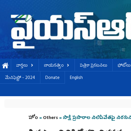
Skip to main content
వార్తలు
నాయకత్వం
పత్రికా ప్రకటనలు
ఫోటోలు
మేనిఫెస్టో - 2024
Donate
English
You are here
హోం
»
Others
» సాక్షి ప్ర‌సారాల నిలిపివేత‌పై నిర‌స‌