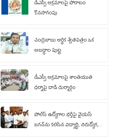
డీఎస్సీ అక్రమాలపై పోరాటం
కొనసాగింపు
చంద్రబాబు ఆర్థిక శ్వేతపత్రం ఒక
అబద్ధాల పుట్ట
డీఎస్సీ అక్రమాలపై శాంతియుత
ధర్నాపై దాడి దుర్మార్గం
పోలీస్ ఉద్యోగాల భర్తీపై వైయస్
జగన్‌ను కలిసిన విద్యార్థి, నిరుద్యోగ,
యువజన జేఏసీ