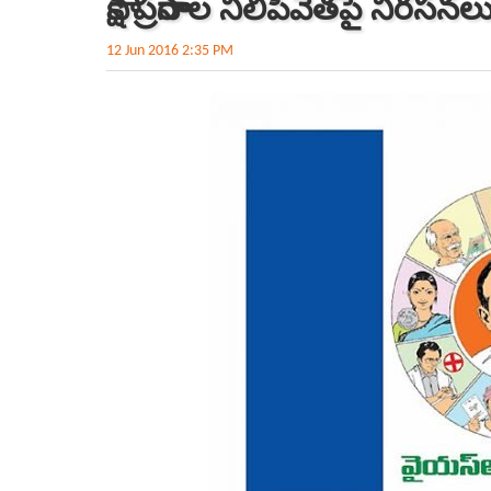
సాక్షి ప్ర‌సారాల నిలిపివేత‌పై నిర‌స‌న‌ల
12 Jun 2016 2:35 PM