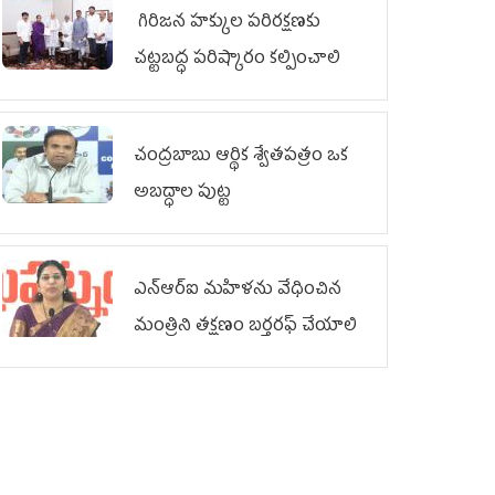
గిరిజన హక్కుల పరిరక్షణకు
చట్టబద్ధ పరిష్కారం కల్పించాలి
చంద్రబాబు ఆర్థిక శ్వేతపత్రం ఒక
అబద్ధాల పుట్ట
ఎన్ఆర్ఐ మహిళను వేధించిన
మంత్రిని త‌క్ష‌ణం బ‌ర్త‌ర‌ఫ్ చేయాలి