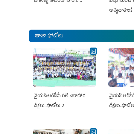
జగనన్న అజెండా సాంగ్….
విత్తు నుంచి
అన్నదాతలకి 
తాజా ఫోటోలు
వైయ‌స్ఆర్‌సీపీ రిలే నిరాహార
వైయ‌స్ఆర్‌సీ
దీక్షలు..ఫొటోలు 2
దీక్షలు..ఫొటో