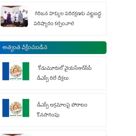
గిరిజన హక్కుల పరిరక్షణకు చట్టబద్ధ
పరిష్కారం కల్పించాలి
అత్యంత వీక్షించబడిన
కోడుమూరులో వైయ‌స్ఆర్‌సీపీ
డీఎస్సీ రిలే దీక్షలు
డీఎస్సీ అక్రమాలపై పోరాటం
కొనసాగింపు