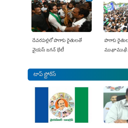
దేవరపల్లిలో పొగాకు రైతులతో
పొగాకు రైతుల‌
వైయస్ జగన్ భేటీ
ముఖాముఖి.
టాప్ స్టోరీస్