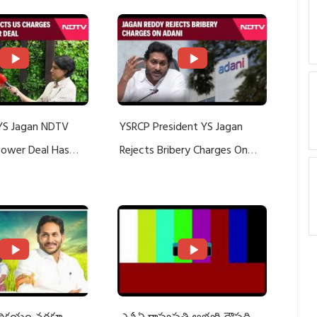
YS Jagan NDTV
YSRCP President YS Jagan
 Power Deal Has
Rejects Bribery Charges On
Do With Adani: YS
Adani, Threatens Defamation
ts US Charges
Suit Against Media Groups