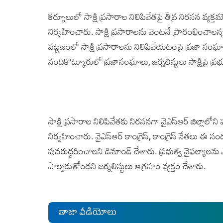
కర్నూలులో సాక్షి ప్రసారాల నిలిపివేతపై తీవ్ర నిరసన వ్యక
నిర్వహించారు. సాక్షి ప్రసారాలను వెంటనే ప్రారంభించాలన్న 
పట్టణంలో సాక్షి ప్రసారాలను నిలిపివేయటంపై ప్రజా సంఘాలు
నందికొట్కూరులో ప్రజాసంఘాలు, జర్నలిస్టులు సాక్షిపై ప
సాక్షి ప్రసారాల నిలిపివేతకు నిరసనగా వైఎస్ఆర్ జిల్లాలోని పు
నిర్వహించారు. వైఎస్ఆర్ కాంగ్రెస్, కాంగ్రెస్ నేతలు ఈ సంద
పునరుద్దరించాలని డిమాండ్ చేశారు. ప్రభుత్వ వైఫల్యాలన
పాల్పడుతోందని జర్నలిస్టులు ఆగ్రహం వ్యక్తం చేశారు.
తాజా వీడియోలు