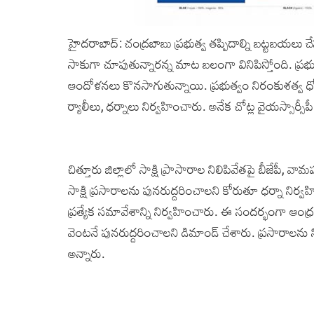
హైదరాబాద్: చ‌ంద్ర‌బాబు ప్ర‌భుత్వ త‌ప్పిదాల్ని బ‌ట్ట‌బ‌య‌లు 
సాకుగా చూపుతున్నార‌న్న మాట బ‌లంగా వినిపిస్తోంది. ప్ర‌భుత్
ఆందోళనలు కొనసాగుతున్నాయి. ప్రభుత్వం నిరంకుశత్వ ధోరణి
ర్యాలీలు, ధర్నాలు నిర్వహించారు. అనేక చోట్ల వైయ‌స్సార్సీ
చిత్తూరు జిల్లాలో సాక్షి ప్రాసారాల నిలిపివేతపై బీజేపీ, వ
సాక్షి ప్రసారాలను పునరుద్దరించాలని కోరుతూ ధర్నా నిర్వహ
ప్రత్యేక సమావేశాన్ని నిర్వహించారు. ఈ సందర్భంగా ఆంధ్రప్ర
వెంటనే పునరుద్దరించాలని డిమాండ్ చేశారు. ప్రసారాలను
అన్నారు.