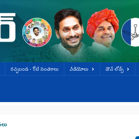
ర‌చ్చ‌బండ‌ - కోటి సంత‌కాలు
వీడియోలు
డౌన్ లోడ్స్
న‌లు