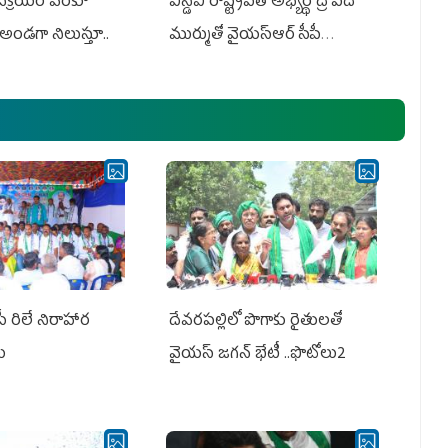
 విక్రయం వరకూ
ఎన్డీఏ రాష్ట్ర‌ప‌తి అభ్య‌ర్థి ద్రౌప‌ది
అండగా నిలుస్తూ..
ముర్ముతో వైయ‌స్ఆర్ సీపీ
అధ్య‌క్షులు, సీఎం వైయ‌స్ జ‌గ‌న్,
ఎమ్మెల్యేలు, ఎంపీల స‌మావేశం
పీ రిలే నిరాహార
దేవరపల్లిలో పొగాకు రైతులతో
లు
వైయస్ జగన్ భేటీ ..ఫొటోలు2