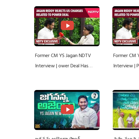
Former CM YS Jagan NDTV
Former CM 
Interview | ower Deal Has
Interview |
Nothing To Do With Adani: YS
Nothing To 
Jagan Rejects US Charges
Jagan Rejec