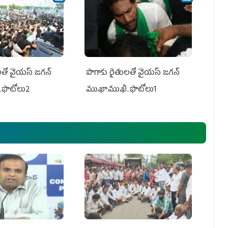
తో వైయ‌స్ జ‌గ‌న్
పొగాకు రైతుల‌తో వైయ‌స్ జ‌గ‌న్
.ఫొటోలు2
ముఖాముఖి..ఫొటోలు1