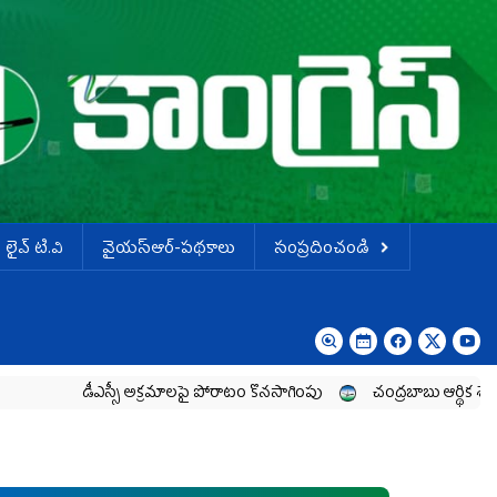
లైవ్ టి.వి
వైయస్ఆర్-పథకాలు
సంప్రదించండి
డీఎస్సీ అక్రమాలపై పోరాటం కొనసాగింపు
చంద్రబాబు ఆర్థిక శ్వేతపత్రం ఒక అబ