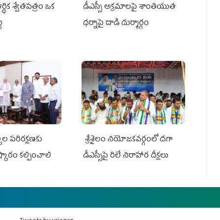
్థిక శ్వేతపత్రం ఒక
డీఎస్సీ అక్రమాలపై శాంతియుత
ట
ధర్నాపై దాడి దుర్మార్గం
ుల పరిరక్షణకు
శ్రీశైలం నియోజకవర్గంలో దగా
ష్కారం కల్పించాలి
డీఎస్సీపై రిలే నిరాహార దీక్షలు