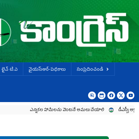
లైవ్ టి.వి
వైయస్ఆర్-పథకాలు
సంప్రదించండి
ఎన్నికల హామీలను వెంటనే అమలు చేయాలి
డీఎస్సీ అక్రమాలను ప్రశ్నిస్తే