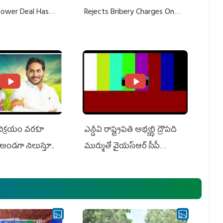
 Power Deal Has
Rejects Bribery Charges On
Do With Adani: YS
Adani, Threatens Defamation
ts US Charges
Suit Against Media Groups
 విక్రయం వరకూ
ఎన్డీఏ రాష్ట్ర‌ప‌తి అభ్య‌ర్థి ద్రౌప‌ది
అండగా నిలుస్తూ..
ముర్ముతో వైయ‌స్ఆర్ సీపీ
అధ్య‌క్షులు, సీఎం వైయ‌స్ జ‌గ‌న్,
ఎమ్మెల్యేలు, ఎంపీల స‌మావేశం