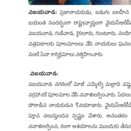
విజ‌య‌వాడ‌:
ప్రజానాయకుడు, బడుగు బలహీన వర
జయంతి సందర్భంగా రాష్ట్రవ్యాప్తంగా వైయ‌స్ఆర్‌స
విజయవాడ, గుడివాడ, కైకలూరు, గుంటూరు, నందిగామ,
చిత్రపటాలకు పూలమాలలు వేసి నాయకులు ఘనంగా న
వంటి సేవా కార్యక్రమాలు నిర్వహించారు.
విజయవాడ:
విజయవాడ నగరంలో మాజీ ఎమ్మెల్యే మల్లాది విష్ణు 
విగ్రహానికి పూలమాల వేసి నివాళులర్పించారు. పే
పోరాడిన నాయకుడని కొనియాడారు. వైయ‌స్ఆర్‌సీపీ
పక్షాన నిలుస్తుందని స్పష్టం చేశారు. అనంతరం వ
నివాళులర్పించి, రంగా ఆశయాలను ముందుకు తీసుకెళ్తు