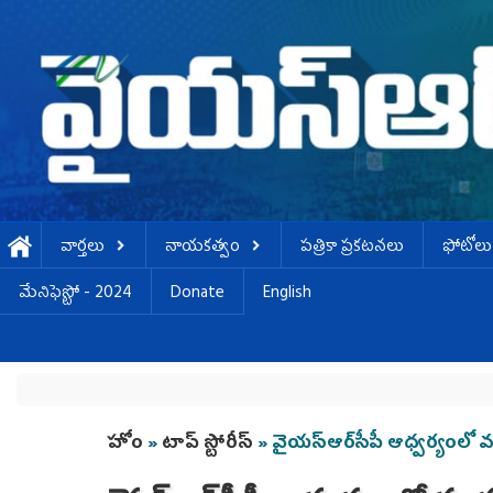
Skip to main content
వార్తలు
నాయకత్వం
పత్రికా ప్రకటనలు
ఫోటోలు
మేనిఫెస్టో - 2024
Donate
English
You are here
హోం
»
టాప్ స్టోరీస్
» వైయ‌స్ఆర్‌సీపీ ఆధ్వ‌ర్య