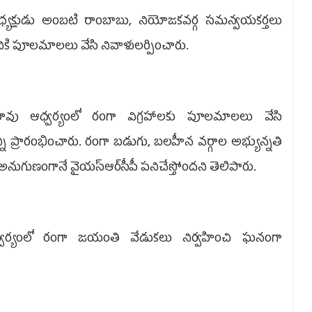
లా అధ్యక్షుడు అంబటి రాంబాబు, నియోజకవర్గ సమన్వయకర్తలు
ికి పూలమాలలు వేసి నివాళులర్పించారు.
్‌రావు ఆధ్వర్యంలో రంగా విగ్రహాలకు పూలమాలలు వేసి
ని ప్రారంభించారు. రంగా బడుగు, బలహీన వర్గాల అభ్యున్నతి
ుణంగానే వైయ‌స్ఆర్‌సీపీ పనిచేస్తోందని తెలిపారు.
్ ఆధ్వర్యంలో రంగా జయంతి వేడుకలు నిర్వహించి ఘనంగా