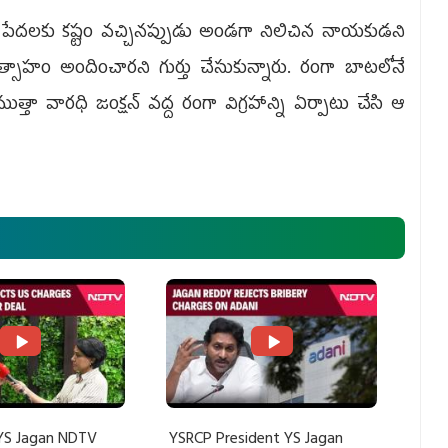
ంగా పేదలకు కష్టం వచ్చినప్పుడు అండగా నిలిచిన నాయకుడని
్సాహం అందించారని గుర్తు చేసుకున్నారు. రంగా బాటలోనే
త్తా వారధి జంక్షన్ వద్ద రంగా విగ్రహాన్ని ఏర్పాటు చేసి ఆ
.
YS Jagan NDTV
YSRCP President YS Jagan