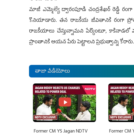
మాజీ ఎమ్మెల్యే ద్వారంపూడి చంద్రశేఖర్ రెడ్డి ర
కొనియాడారు. తన రాజకీయ జీవితానికి రంగా ప్రోత
రాజకీయాలు చేస్తున్నామని పేర్కొంటూ, కాకినాడలో ము
ప్రాంతానికి ఆయన పేరు పెట్టాలని ప్రభుత్వాన్ని కోరారు
తాజా వీడియోలు
Former CM YS Jagan NDTV
Former CM 