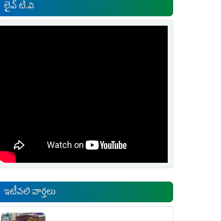
లైవ్ టి.వి
ఇటీవలి వార్తలు