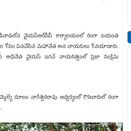
డివాడ‌లోని వైయ‌స్ఆర్‌సీపీ కార్యాలయంలో రంగా జయంతి
ేదల కోసం పనిచేసిన మహానేత అని నాయకులు కొనియాడారు.
అధినేత వైయ‌స్ జగన్ నాయకత్వంలో ప్రజా సంక్షేమ
ఎమ్మెల్యే దూలం నాగేశ్వరరావు ఆధ్వర్యంలో కౌక‌లూరులో రంగా
.