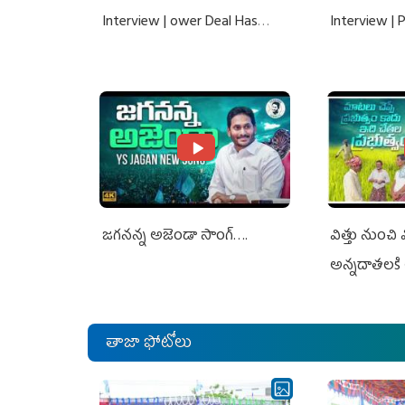
Interview | ower Deal Has
Interview |
Nothing To Do With Adani: YS
Nothing To 
Jagan Rejects US Charges
Jagan Rejec
జగనన్న అజెండా సాంగ్….
విత్తు నుంచి
అన్నదాతలకి 
తాజా ఫోటోలు