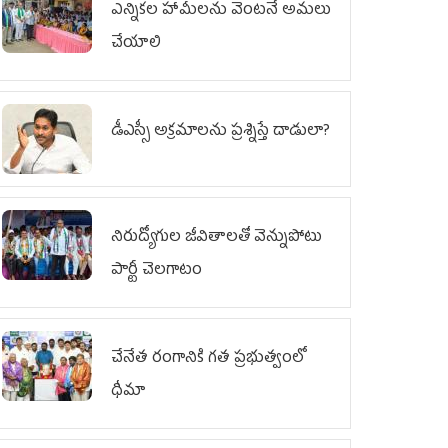
ఎన్నికల హామీలను వెంటనే అమలు
చేయాలి
డీఎస్సీ అక్రమాలను ప్రశ్నిస్తే దాడులా?
నిరుద్యోగుల జీవితాలతో వెన్నుపోటు
పార్టీ చెలగాటం
చేనేత రంగానికి గత ప్రభుత్వంలో
ధీమా