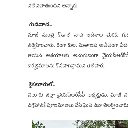
నిలిచిపోతుందని అన్నారు.
గుడివాడ..
మాజీ మంత్రి కొడాలి నాని ఆదేశాల మేర‌కు గు
నిర్వహించారు. రంగా కుల, మతాలకు అతీతంగా ప
ఆయన ఆశయాలకు అనుగుణంగా వైయ‌స్ఆర్‌సీపీ 
కార్యక్రమాలను కొనసాగిస్తామని తెలిపారు.
కైకలూరులో..
ఏలూరు జిల్లా వైయ‌స్ఆర్‌సీపీ అధ్యక్షుడు, మాజీ 
విగ్రహానికి పూలమాలలు వేసి ఘన నివాళులర్పించారు