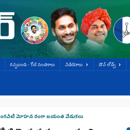
ర‌చ్చ‌బండ‌ - కోటి సంత‌కాలు
వీడియోలు
డౌన్ లోడ్స్
ంలో వంగవీటి మోహన రంగా జయంతి వేడుకలు