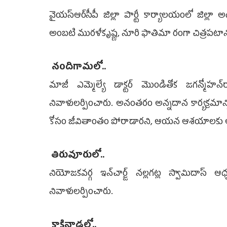
వైయ‌స్ఆర్‌సీపీ జిల్లా పార్టీ కార్యాలయంలో జిల్
అంబటి మురళీకృష్ణ, నూరి ఫాతిమా రంగా చిత్రపటాన
నందిగామలో..
మాజీ ఎమ్మెల్యే డాక్టర్ మొండితోక జగన్మోహన
నివాళులర్పించారు. అనంతరం అన్నదాన కార్యక్రమాన్
కోసం జీవితాంతం పోరాడారని, ఆయన ఆశయాలకు అనుగ
తిరువూరులో..
నియోజకవర్గ ఇన్‌చార్జ్ నల్లగట్ల స్వామిదాస
నివాళులర్పించారు.
కాకినాడలో..