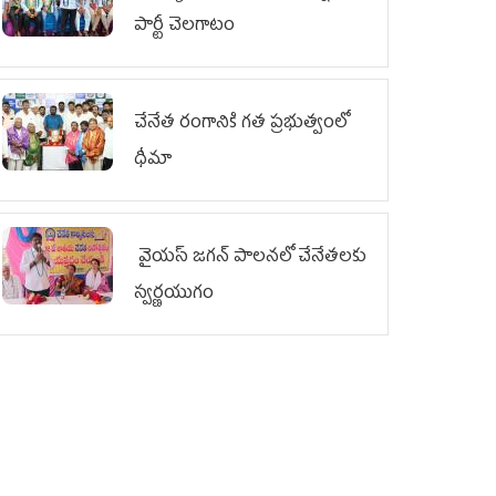
పార్టీ చెలగాటం
చేనేత రంగానికి గత ప్రభుత్వంలో
ధీమా
వైయ‌స్ జగన్ పాలనలో చేనేతలకు
స్వర్ణయుగం