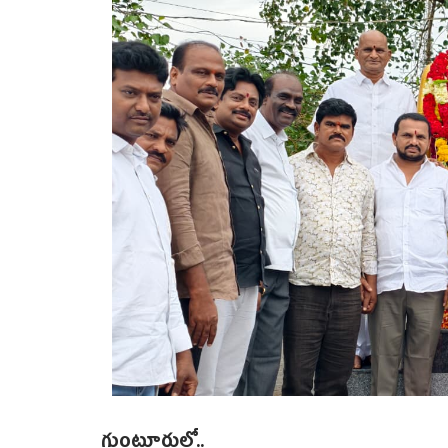
గుంటూరులో..