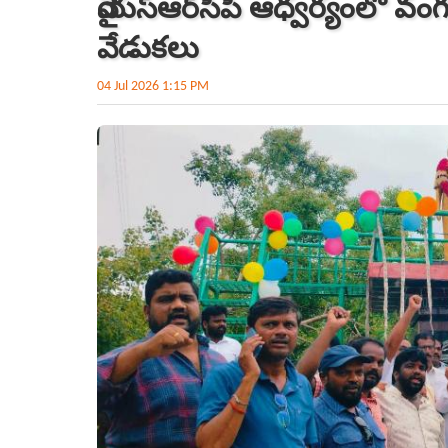
వైయ‌స్ఆర్‌సీపీ ఆధ్వ‌ర్యంలో
వేడుకలు
04 Jul 2026 1:15 PM