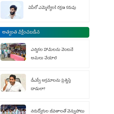
ఏపీలో ఎమ్మెల్యేల‌కే ర‌క్ష‌ణ క‌రువు
అత్యంత వీక్షించబడిన
ఎన్నికల హామీలను వెంటనే
అమలు చేయాలి
డీఎస్సీ అక్రమాలను ప్రశ్నిస్తే
దాడులా?
నిరుద్యోగుల జీవితాలతో వెన్నుపోటు