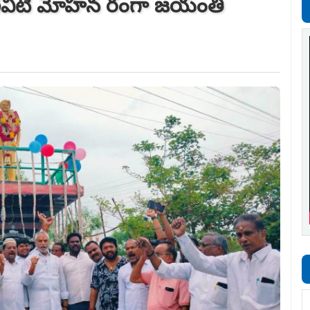
 వంగవీటి మోహన రంగా జయంతి