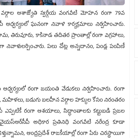
్గాల ఆశాజ్యోతి స్వర్గీయ వంగవీటి మోహన రంగా 79వ
ీపీ ఆధ్వర్యంలో ఘనంగా నివాళి కార్యక్రమాలు నిర్వహించారు.
 తిరువూరు, కాకినాడ తదితర ప్రాంతాల్లో రంగా విగ్రహాలు,
ివాళులర్పించారు. పలు చోట్ల అన్నదానం, పండ్ల పంపిణీ
ఆధ్వ‌ర్యంలో రంగా జ‌యంతి వేడుక‌లు నిర్వ‌హించారు. రంగా
దలు, మహిళలు, బడుగు బలహీన వర్గాల హక్కుల కోసం నిరంతరం
 ఎప్పటికీ రంగా ఆశయాలు, సిద్ధాంతాలకు కట్టుబడి ప్రజల
ైయ‌స్ఆర్‌సీపీ అధికార ప్రతినిధి వంగవీటి నరేంద్ర కూడా
న్నామని, ఆంధ్రప్రదేశ్ రాజకీయాల్లో రంగా పేరు చిరస్థాయిగా