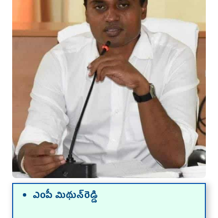
ఎంపీ మిథున్‌రెడ్డి