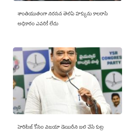
శాంతియుతంగా నిరసన తెలిపే హక్కును కాలరాసే
అధికారం ఎవరికీ లేదు
హెరిటేజ్ కోసం విజయా డెయిరీని బలి చేసే కుట్ర‌