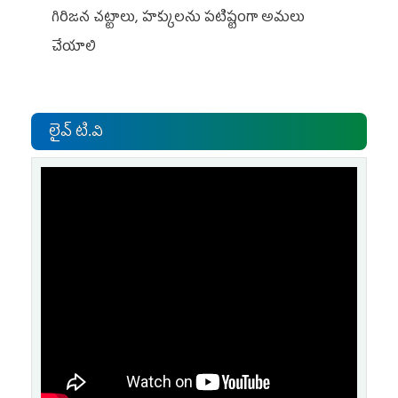
గిరిజన చట్టాలు, హక్కులను పటిష్టంగా అమలు
చేయాలి
లైవ్ టి.వి