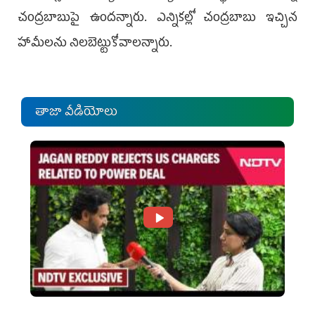
చంద్రబాబుపై ఉందన్నారు. ఎన్నికల్లో చంద్రబాబు ఇచ్చిన
హామీలను నిలబెట్టుకోవాలన్నారు.
తాజా వీడియోలు