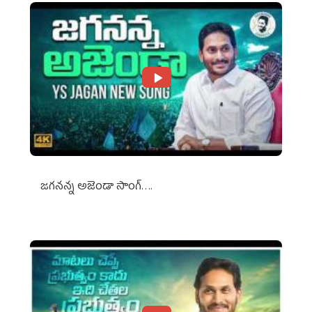
జగనన్న అజెండా సాంగ్….