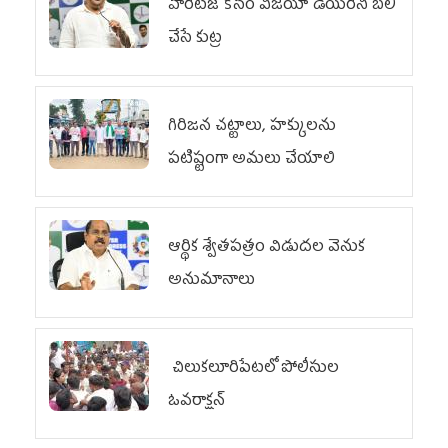
హెరిటేజ్ కోసం విజయా డెయిరీని బలి
చేసే కుట్ర‌
గిరిజన చట్టాలు, హక్కులను
పటిష్టంగా అమలు చేయాలి
ఆర్థిక శ్వేతపత్రం విడుదల వెనుక
అనుమానాలు
చిలుక‌లూరిపేట‌లో పోలీసుల
ఓవ‌రాక్ష‌న్‌