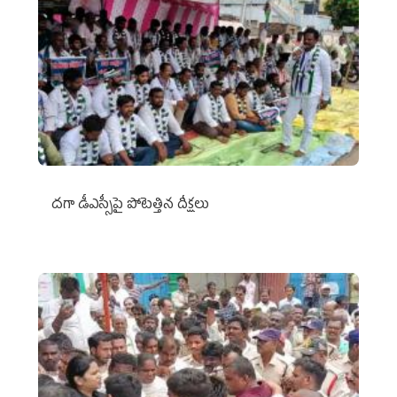
దగా డీఎస్సీపై పోటెత్తిన దీక్షలు