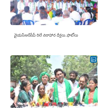
వైయ‌స్ఆర్‌సీపీ రిలే నిరాహార దీక్షలు..ఫొటోలు