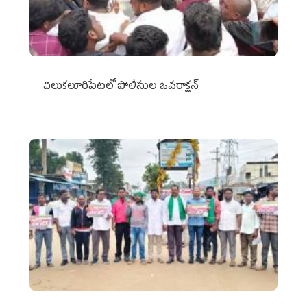
చిలుక‌లూరిపేట‌లో పోలీసుల ఓవ‌రాక్ష‌న్‌