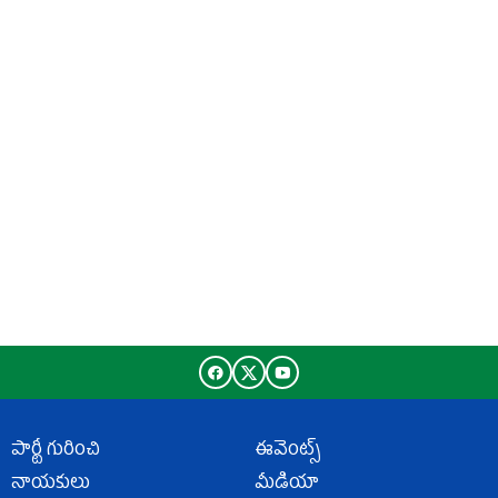
పార్టీ గురించి
ఈవెంట్స్
నాయకులు
మీడియా