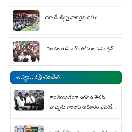
దగా డీఎస్సీపై పోటెత్తిన దీక్షలు
చిలుక‌లూరిపేట‌లో పోలీసుల ఓవ‌రాక్ష‌న్‌
అత్యంత వీక్షించబడిన
శాంతియుతంగా నిరసన తెలిపే
హక్కును కాలరాసే అధికారం ఎవరికీ
లేదు