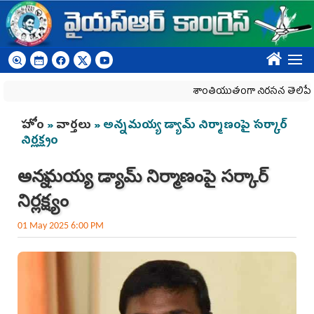
Skip to main content
????
శాంతియుతంగా నిరసన తెలిపే హక్కును 
You are here
హోం
»
వార్తలు
» అన్నమయ్య డ్యామ్‌ నిర్మాణంపై స‌ర్కార్‌
నిర్ల‌క్ష్యం
అన్నమయ్య డ్యామ్‌ నిర్మాణంపై స‌ర్కార్‌
నిర్ల‌క్ష్యం
01 May 2025 6:00 PM