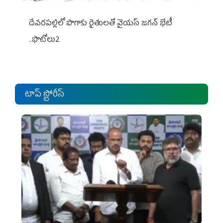
దేవరపల్లిలో పొగాకు రైతులతో వైయస్ జగన్ భేటీ
..ఫొటోలు2
టాప్ స్టోరీస్