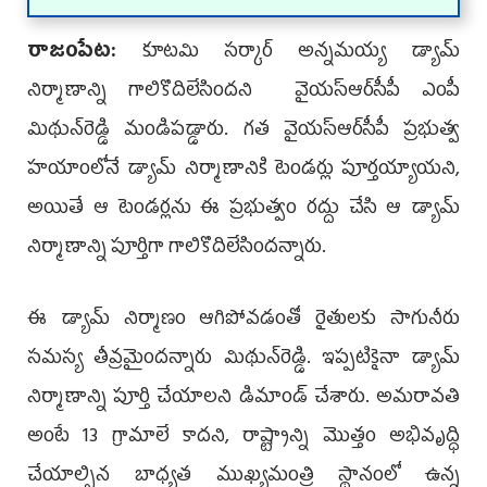
రాజంపేట:
కూటమి సర్కార్ అన్నమయ్య డ్యామ్
నిర్మాణాన్ని గాలికొదిలేసిందని వైయ‌స్ఆర్‌సీపీ ఎంపీ
మిథున్‌రెడ్డి మండిపడ్డారు. గత వైయ‌స్ఆర్‌సీపీ ప్రభుత్వ
హయాంలోనే డ్యామ్ నిర్మాణానికి టెండర్లు పూర్తయ్యాయని,
అయితే ఆ టెండర్లను ఈ ప్రభుత్వం రద్దు చేసి ఆ డ్యామ్
నిర్మాణాన్ని పూర్తిగా గాలికొదిలేసిందన్నారు.
ఈ డ్యామ్ నిర్మాణం ఆగిపోవడంతో రైతులకు సాగునీరు
సమస్య తీవ్రమైందన్నారు మిథున్‌రెడ్డి. ఇప్పటికైనా డ్యామ్
నిర్మాణాన్ని పూర్తి చేయాలని డిమాండ్ చేశారు. అమరావతి
అంటే 13 గ్రామాలే కాదని, రాష్ట్రాన్ని మొత్తం అభివృద్ధి
చేయాల్సిన బాధ్యత ముఖ్యమంత్రి స్థానంలో ఉన్న