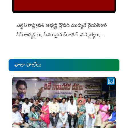
ఎన్డీఏ రాష్ట్ర‌ప‌తి అభ్య‌ర్థి ద్రౌప‌ది ముర్ముతో వైయ‌స్ఆర్
సీపీ అధ్య‌క్షులు, సీఎం వైయ‌స్ జ‌గ‌న్, ఎమ్మెల్యేలు,
ఎంపీల స‌మావేశం
తాజా ఫోటోలు