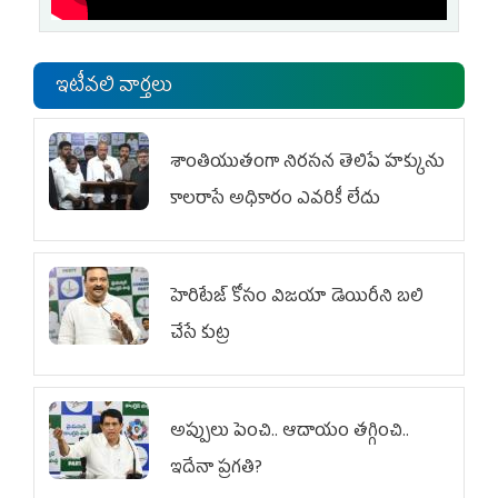
ఇటీవలి వార్తలు
శాంతియుతంగా నిరసన తెలిపే హక్కును
కాలరాసే అధికారం ఎవరికీ లేదు
హెరిటేజ్ కోసం విజయా డెయిరీని బలి
చేసే కుట్ర‌
అప్పులు పెంచి.. ఆదాయం తగ్గించి..
ఇదేనా ప్రగతి?