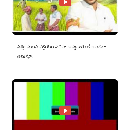
విత్తు నుంచి విక్రయం వరకూ అన్నదాతలకి అండగా
నిలుస్తూ..