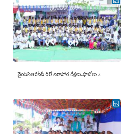
వైయ‌స్ఆర్‌సీపీ రిలే నిరాహార దీక్షలు..ఫొటోలు 2