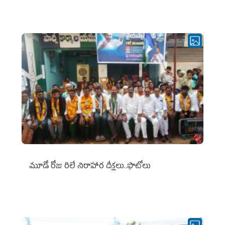
మూడో రోజు రిలే నిరాహార దీక్షలు..ఫొటోలు