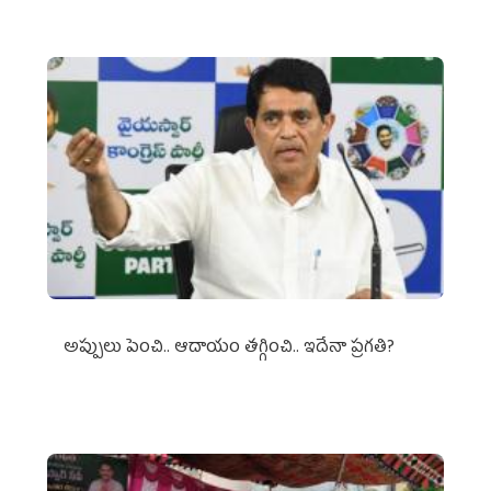
అప్పులు పెంచి.. ఆదాయం తగ్గించి.. ఇదేనా ప్రగతి?