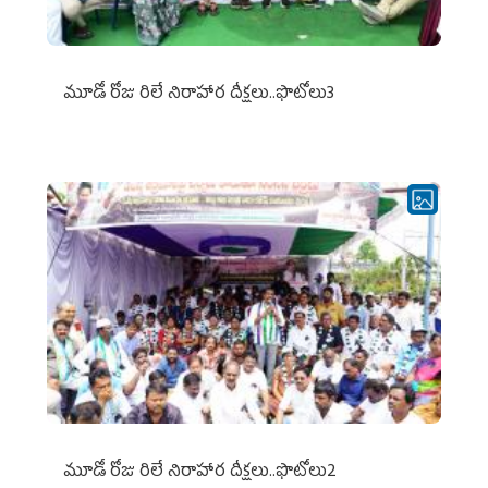
మూడో రోజు రిలే నిరాహార దీక్షలు..ఫొటోలు3
మూడో రోజు రిలే నిరాహార దీక్షలు..ఫొటోలు2