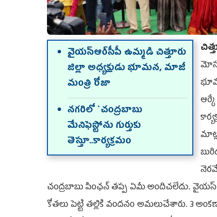
చిత
వైయ‌స్ఆర్‌సీపీ ఉమ్మ‌డి చిత్తూరు
మోసగ
జిల్లా అధ్యక్షుడు భూమన, మాజీ
భూమన
మంత్రి రోజా
ఆర్క
న‌గ‌రిలో `చంద్రబాబు
కార
మేనిఫెస్టోను గుర్తుకు
మాట
తెస్తూ..కార్య‌క్ర‌మం
బురి
నెరవ
చంద్రబాబు పింఛన్‌ తప్ప ఏమీ అందిచలేదు. వైయ‌స్‌
కోతలు పెట్టి తల్లికి వందనం అమలుచేశారు. 3 అంకణా