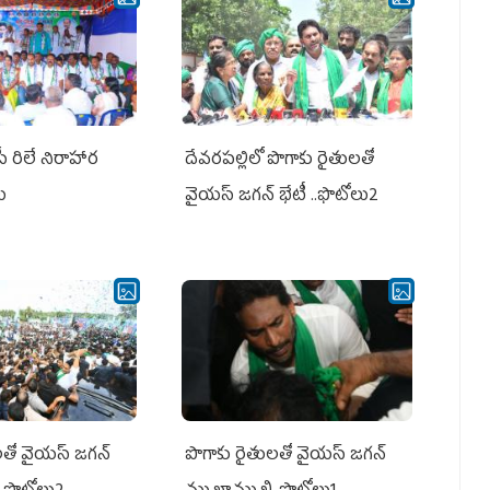
పీ రిలే నిరాహార
దేవరపల్లిలో పొగాకు రైతులతో
లు
వైయస్ జగన్ భేటీ ..ఫొటోలు2
తో వైయ‌స్ జ‌గ‌న్
పొగాకు రైతుల‌తో వైయ‌స్ జ‌గ‌న్