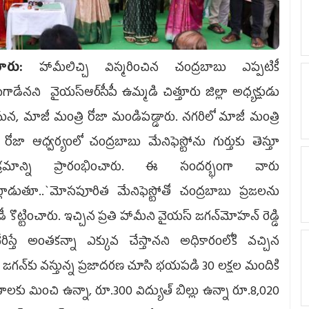
్తూరు:
హామీలిచ్చి విస్మరించిన చంద్రబాబు ఎప్పటికీ
ాడేన‌ని వైయ‌స్ఆర్‌సీపీ ఉమ్మ‌డి చిత్తూరు జిల్లా అధ్యక్షుడు
, మాజీ మంత్రి రోజా మండిప‌డ్డారు. న‌గ‌రిలో మాజీ మంత్రి
ే రోజా ఆధ్వ‌ర్యంలో చంద్రబాబు మేనిఫెస్టోను గుర్తుకు తెస్తూ
్యక్రమాన్ని ప్రారంభించారు. ఈ సంద‌ర్భంగా వారు
్లాడుతూ..`మోసపూరిత మేనిఫెస్టోతో చంద్రబాబు ప్రజలను
డీ కొట్టించారు. ఇచ్చిన ప్రతి హామీని వైయ‌స్ జగన్‌మోహన్‌ రెడ్డి
ేరిస్తే అంతకన్నా ఎక్కువ చేస్తానని అధికారంలోకి వచ్చిన
 జగన్‌కు వస్తున్న ప్రజాదరణ చూసి భయపడి 30 లక్షల మందికి
లకు మించి ఉన్నా, రూ.300 విద్యుత్‌ బిల్లు ఉన్నా రూ.8,020