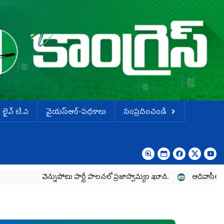
లైవ్ టి.వి
వైయస్ఆర్-పథకాలు
సంప్రదించండి
వెన్నుపోటు పార్టీ పాలనలో ప్రజాస్వామ్యం ఖూనీ..
ఆదివాసీల పోరాటానికి వైయ