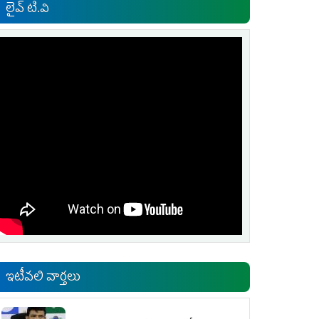
లైవ్ టి.వి
ఇటీవలి వార్తలు