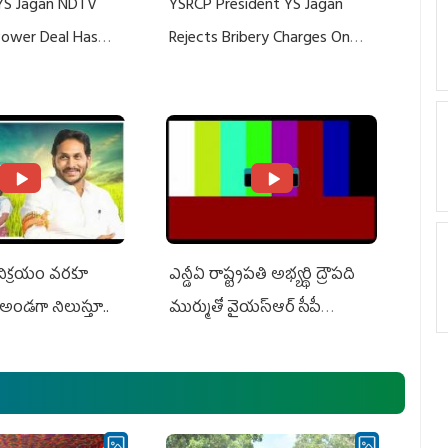
YS Jagan NDTV
YSRCP President YS Jagan
 Power Deal Has
Rejects Bribery Charges On
Do With Adani: YS
Adani, Threatens Defamation
ts US Charges
Suit Against Media Groups
 విక్రయం వరకూ
ఎన్డీఏ రాష్ట్ర‌ప‌తి అభ్య‌ర్థి ద్రౌప‌ది
అండగా నిలుస్తూ..
ముర్ముతో వైయ‌స్ఆర్ సీపీ
అధ్య‌క్షులు, సీఎం వైయ‌స్ జ‌గ‌న్,
ఎమ్మెల్యేలు, ఎంపీల స‌మావేశం