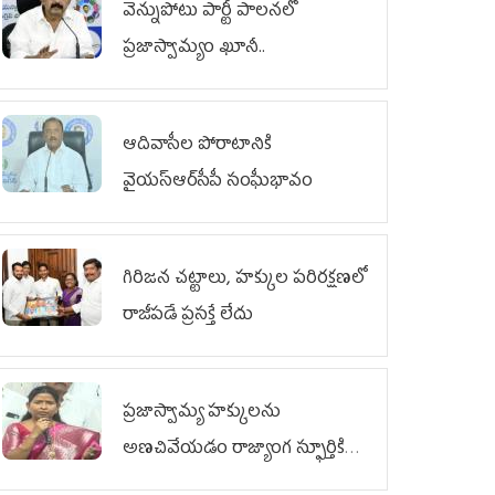
వెన్నుపోటు పార్టీ పాలనలో
ప్రజాస్వామ్యం ఖూనీ..
ఆదివాసీల పోరాటానికి
వైయ‌స్ఆర్‌సీపీ సంఘీభావం
గిరిజన చట్టాలు, హక్కుల పరిరక్షణలో
రాజీపడే ప్రసక్తే లేదు
ప్రజాస్వామ్య హక్కులను
అణచివేయడం రాజ్యాంగ స్ఫూర్తికి
విరుద్ధం