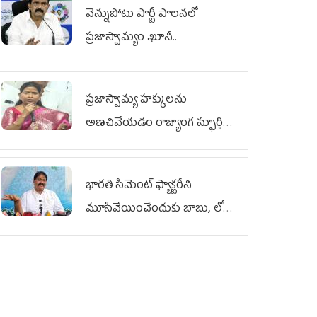
వెన్నుపోటు పార్టీ పాలనలో
ప్రజాస్వామ్యం ఖూనీ..
ప్రజాస్వామ్య హక్కులను
అణచివేయడం రాజ్యాంగ స్ఫూర్తికి
విరుద్ధం
భారతి సిమెంట్ ఫ్యాక్టరీని
మూసివేయించేందుకు బాబు, లోకేశ్
కుట్ర