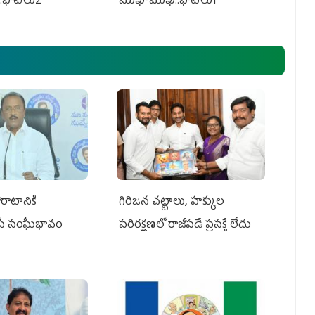
.ఫొటోలు2
ముఖాముఖి..ఫొటోలు1
రాటానికి
గిరిజన చట్టాలు, హక్కుల
ీపీ సంఘీభావం
పరిరక్షణలో రాజీపడే ప్రసక్తే లేదు