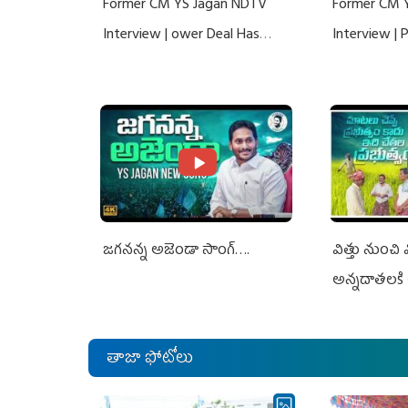
Former CM YS Jagan NDTV
Former CM 
Interview | ower Deal Has
Interview |
Nothing To Do With Adani: YS
Nothing To 
Jagan Rejects US Charges
Jagan Rejec
జగనన్న అజెండా సాంగ్….
విత్తు నుంచి
అన్నదాతలకి 
తాజా ఫోటోలు