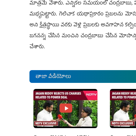
మాత్రమే వేశారు. ఎన్నికల సమయంలో చంద్రబాబు, పవన
మభ్యపెట్టారు. గెలిచాక యథాప్రకారం ప్రజలను మ
అని క్షేత్రస్థాయి వరకు వెళ్లి ప్రజలకు అవగాహన కల్పి
జగనన్న చేసిన మంచిని చంద్రబాబు చేసిన మోసాన్ని ప
చేశారు.
తాజా వీడియోలు