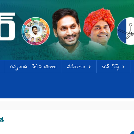
ర‌చ్చ‌బండ‌ - కోటి సంత‌కాలు
వీడియోలు
డౌన్ లోడ్స్
డే