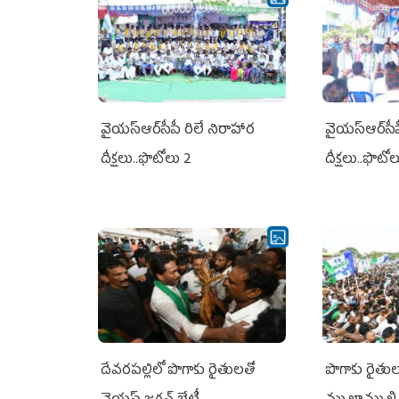
వైయ‌స్ఆర్‌సీపీ రిలే నిరాహార
వైయ‌స్ఆర్‌సీ
దీక్షలు..ఫొటోలు 2
దీక్షలు..ఫొటో
దేవరపల్లిలో పొగాకు రైతులతో
పొగాకు రైతుల‌