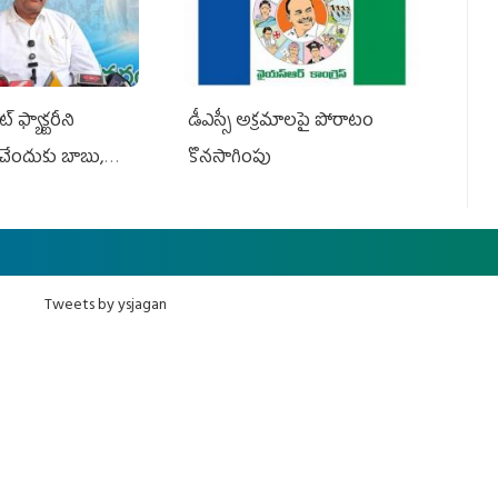
 ఫ్యాక్టరీని
డీఎస్సీ అక్రమాలపై పోరాటం
ేందుకు బాబు,
కొనసాగింపు
Tweets by ysjagan