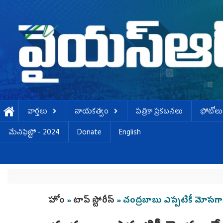
Skip to main content
వార్తలు
నాయకత్వం
పత్రికా ప్రకటనలు
ఫోటోలు
మేనిఫెస్టో - 2024
Donate
English
You are here
హోం
»
టాప్ స్టోరీస్
» చంద్రబాబు ఎప్పటికీ మోసగా