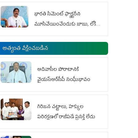
భారతి సిమెంట్ ఫ్యాక్టరీని
మూసివేయించేందుకు బాబు, లోకేశ్
కుట్ర
అత్యంత వీక్షించబడిన
ఆదివాసీల పోరాటానికి
వైయ‌స్ఆర్‌సీపీ సంఘీభావం
గిరిజన చట్టాలు, హక్కుల
పరిరక్షణలో రాజీపడే ప్రసక్తే లేదు