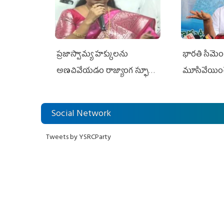
ప్రజాస్వామ్య హక్కులను
భారతి సిమెంట్
అణచివేయడం రాజ్యాంగ స్ఫూర్తికి
మూసివేయించ
విరుద్ధం
లోకేశ్ కుట్ర
Social Network
Tweets by YSRCParty