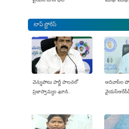
వైయస్ జగన్ భేటీ
ముఖాముఖి.
టాప్ స్టోరీస్
వెన్నుపోటు పార్టీ పాలనలో
ఆదివాసీల పో
ప్రజాస్వామ్యం ఖూనీ..
వైయ‌స్ఆర్‌స