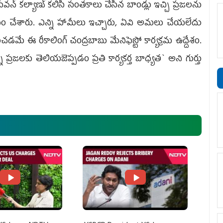
్‌ కల్యాణ్‌ కలిసి సంతకాలు చేసిన బాండ్లు ఇచ్చి ప్రజలను
ోసం చేశారు. ఎన్ని హామీలు ఇచ్చారు, ఏవి అమలు చేయలేదు
ంచడమే ఈ రీకాలింగ్‌ చంద్రబాబు మేనిఫెస్టో కార్యక్రమ ఉద్దేశం.
్రజలకు తెలియజెప్పడం ప్రతి కార్యకర్త బాధ్యత` అని గుర్తు