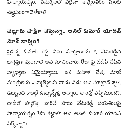
హత్యాయత్నం. విమర్శలలో ఏదైనా అభ్యంతరం వుంటే
చట్టపరంగా వెళ్ళాలి.
నెల్లూరు సాక్షిగా చెప్తున్నా.. అనిల్ కుమార్ యాదవ్
మాస్ వార్నింగ్
ప్రసన్న కుమార్ రెడ్డి ఏమి మాట్లాడాడు...?, వేమిరెడ్డిని
జాగ్రత్తగా వుండాలి అని సూచించారు. రోజా పై టిడిపీ చేసిన
వ్యాఖ్యలు ఏమైయ్యాయి.. ఒక మహిళ నేత, మాజీ
మంత్రులను ఎమ్మెల్యేలను వాడు వీడు అని మాట్లాడొచ్చా?,
డబ్బుంది కాబట్టి డబ్బున్నోళ్లు అన్నాం.. దాంట్లో తప్పేముంది?,
దాడిలో పాల్గొన్న వారితో పాటు వేమిరెడ్డి దంపతులపై
హత్యాయత్నం కేసు కట్టాలి’ అని అనిల్‌ కుమార్‌ యాదవ్‌
పేర్కొన్నారు.