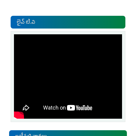
లైవ్ టి.వి