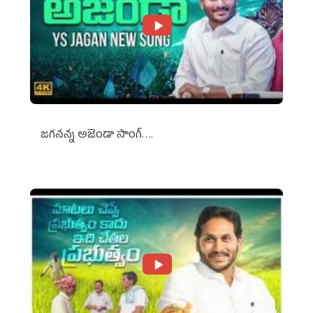
జగనన్న అజెండా సాంగ్….