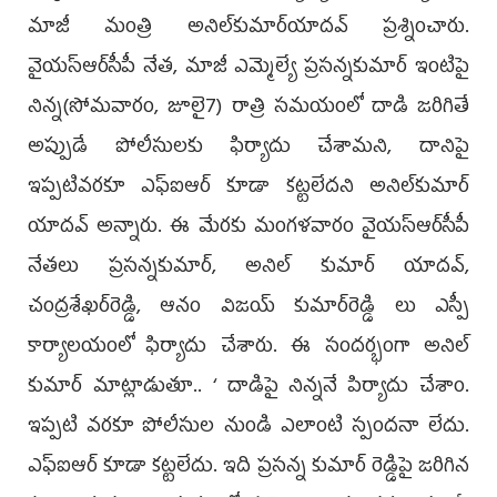
మాజీ మంత్రి అనిల్‌కుమార్‌యాద‌వ్ ప్ర‌శ్నించారు.
వైయ‌స్ఆర్‌సీపీ నేత, మాజీ ఎమ్మెల్యే ప్రసన్నకుమార్‌ ఇంటిపై
నిన్న(సోమవారం, జూలై7) రాత్రి సమయంలో దాడి జరిగితే
అప్పుడే పోలీసులకు ఫిర్యాదు చేశామని, దానిపై
ఇప్పటివరకూ ఎఫ్‌ఐఆర్‌ కూడా కట్టలేదని అనిల్‌కుమార్‌
యాదవ్‌ అన్నారు. ఈ మేర‌కు మంగళవారం వైయ‌స్ఆర్‌సీపీ
నేతలు ప్రసన్నకుమార్‌, అనిల్‌ కుమార్‌ యాదవ్‌,
చంద్రశేఖర్‌రెడ్డి, ఆనం విజయ్‌ కుమార్‌రెడ్డి లు ఎస్పీ
కార్యాలయంలో ఫిర్యాదు చేశారు. ఈ సంద‌ర్భంగా అనిల్‌
కుమార్‌ మాట్లాడుతూ.. ‘ దాడిపై నిన్ననే పిర్యాదు చేశాం.
ఇప్పటి వరకూ పోలీసుల నుండి ఎలాంటి స్పందనా లేదు.
ఎఫ్ఐఆర్ కూడా కట్టలేదు. ఇది ప్రసన్న కుమార్ రెడ్డిపై జరిగిన