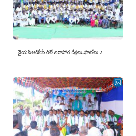
వైయ‌స్ఆర్‌సీపీ రిలే నిరాహార దీక్షలు..ఫొటోలు 2