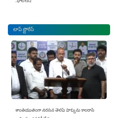
..ఫొటోలు2
టాప్ స్టోరీస్
శాంతియుతంగా నిరసన తెలిపే హక్కును కాలరాసే