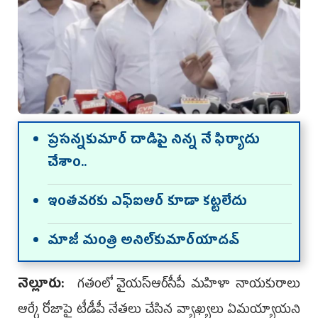
ప్ర‌స‌న్న‌కుమార్ దాడిపై నిన్న నే ఫిర్యాదు
చేశాం..
ఇంత‌వ‌ర‌కు ఎఫ్‌ఐఆర్‌ కూడా కట్టలేదు
మాజీ మంత్రి అనిల్‌కుమార్‌యాద‌వ్
నెల్లూరు:
గ‌తంలో వైయ‌స్ఆర్‌సీపీ మ‌హిళా నాయ‌కురాలు
ఆర్కే రోజాపై టీడీపీ నేత‌లు చేసిన వ్యాఖ్య‌లు ఏమ‌య్యాయ‌ని