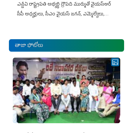
ఎన్డీఏ రాష్ట్ర‌ప‌తి అభ్య‌ర్థి ద్రౌప‌ది ముర్ముతో వైయ‌స్ఆర్
సీపీ అధ్య‌క్షులు, సీఎం వైయ‌స్ జ‌గ‌న్, ఎమ్మెల్యేలు,
ఎంపీల స‌మావేశం
తాజా ఫోటోలు