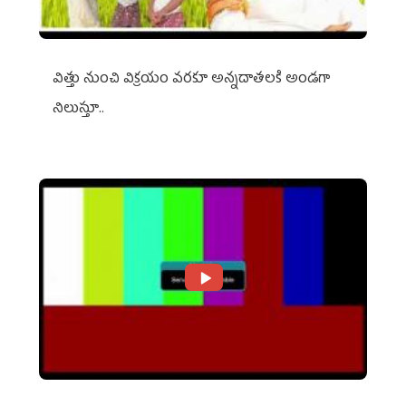
విత్తు నుంచి విక్రయం వరకూ అన్నదాతలకి అండగా
నిలుస్తూ..