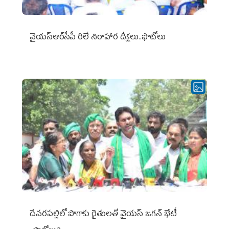
వైయ‌స్ఆర్‌సీపీ రిలే నిరాహార దీక్షలు..ఫొటోలు
దేవరపల్లిలో పొగాకు రైతులతో వైయస్ జగన్ భేటీ