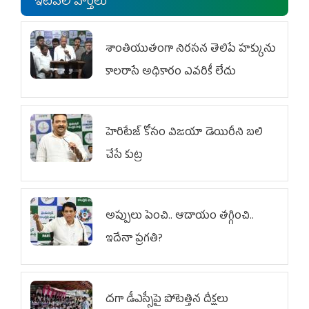
ఇటీవలి వార్తలు
శాంతియుతంగా నిరసన తెలిపే హక్కును
కాలరాసే అధికారం ఎవరికీ లేదు
హెరిటేజ్ కోసం విజయా డెయిరీని బలి
చేసే కుట్ర‌
అప్పులు పెంచి.. ఆదాయం తగ్గించి..
ఇదేనా ప్రగతి?
దగా డీఎస్సీపై పోటెత్తిన దీక్షలు