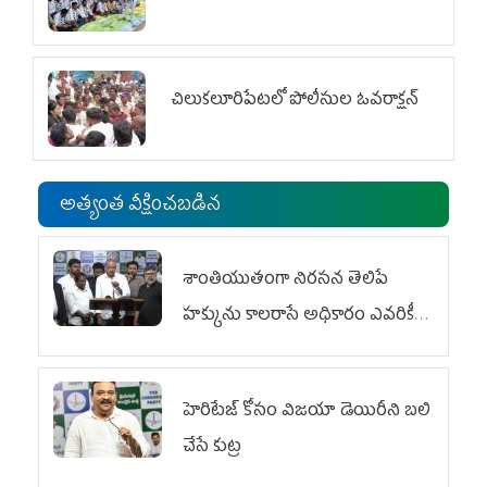
చిలుక‌లూరిపేట‌లో పోలీసుల ఓవ‌రాక్ష‌న్‌
అత్యంత వీక్షించబడిన
శాంతియుతంగా నిరసన తెలిపే
హక్కును కాలరాసే అధికారం ఎవరికీ
లేదు
హెరిటేజ్ కోసం విజయా డెయిరీని బలి
చేసే కుట్ర‌