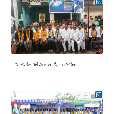
మూడో రోజు రిలే నిరాహార దీక్షలు..ఫొటోలు