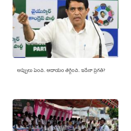
అప్పులు పెంచి.. ఆదాయం తగ్గించి.. ఇదేనా ప్రగతి?