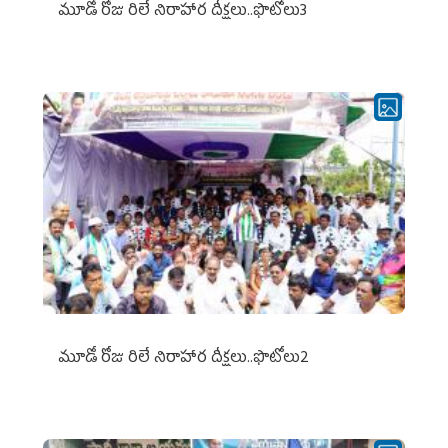
మూడో రోజు రిలే నిరాహార దీక్షలు..ఫొటోలు3
మూడో రోజు రిలే నిరాహార దీక్షలు..ఫొటోలు2