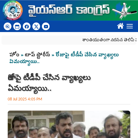
Skip to main content
????
శాంతియుతంగా నిరసన తెలిపే హక్కును క
You are here
హోం
»
టాప్ స్టోరీస్
» రోజాపై టీడీపీ చేసిన వ్యాఖ్యలు
ఏమ‌య్యాయి..
రోజాపై టీడీపీ చేసిన వ్యాఖ్యలు
ఏమ‌య్యాయి..
08 Jul 2025 4:05 PM