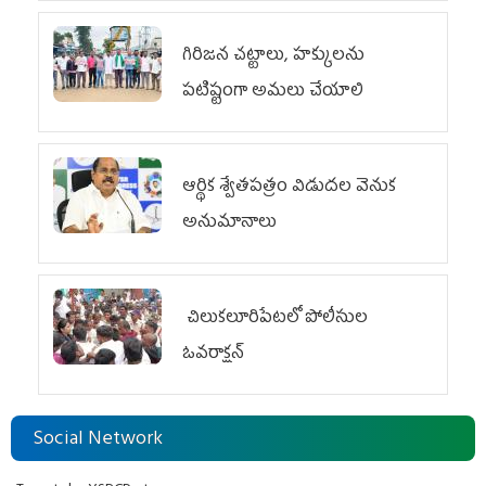
గిరిజన చట్టాలు, హక్కులను
పటిష్టంగా అమలు చేయాలి
ఆర్థిక శ్వేతపత్రం విడుదల వెనుక
అనుమానాలు
చిలుక‌లూరిపేట‌లో పోలీసుల
ఓవ‌రాక్ష‌న్‌
Social Network