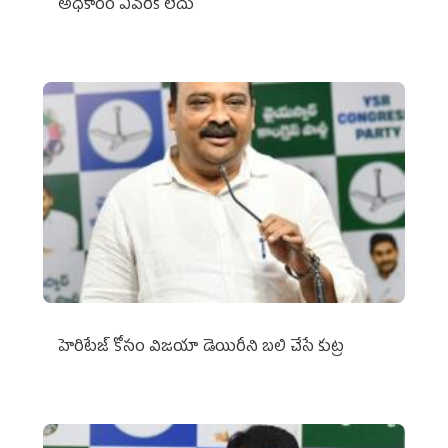
అధికారం ఎవరికీ లేదు
హెరిటేజ్ కోసం విజయా డెయిరీని బలి చేసే కుట్ర‌