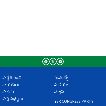
పార్టీ గురించి
ఈవెంట్స్
నాయకులు
మీడియా
సాధకం
న్యూస్
పార్టీ సభ్యులు
YSR CONGRESS PARTY