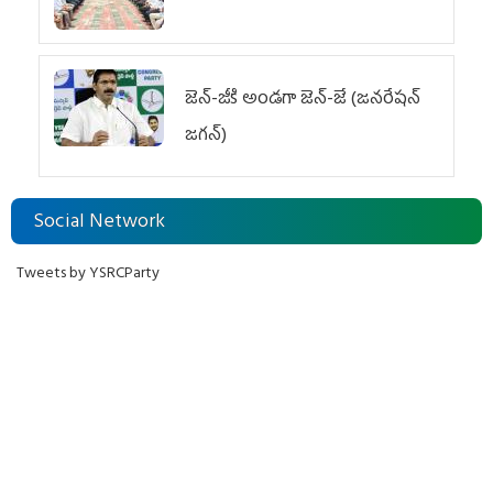
జెన్‌-జీకి అండగా జెన్‌-జే (జనరేషన్
జగన్)
Social Network
Tweets by YSRCParty