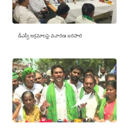
డీఎస్సీ అక్రమాలపై విచారణ జరపాలి