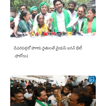
దేవరపల్లిలో పొగాకు రైతులతో వైయస్ జగన్ భేటీ
..ఫొటోలు2