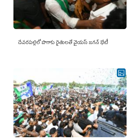
దేవరపల్లిలో పొగాకు రైతులతో వైయస్ జగన్ భేటీ