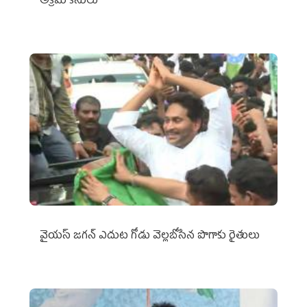
అక్రమ కేసులు
వైయ‌స్‌ జగన్ ఎదుట గోడు వెల్లబోసిన పొగాకు రైతులు