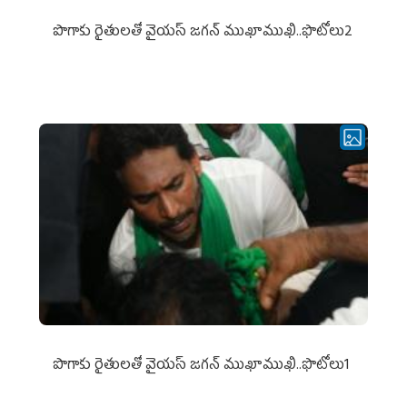
పొగాకు రైతుల‌తో వైయ‌స్ జ‌గ‌న్ ముఖాముఖి..ఫొటోలు2
పొగాకు రైతుల‌తో వైయ‌స్ జ‌గ‌న్ ముఖాముఖి..ఫొటోలు1