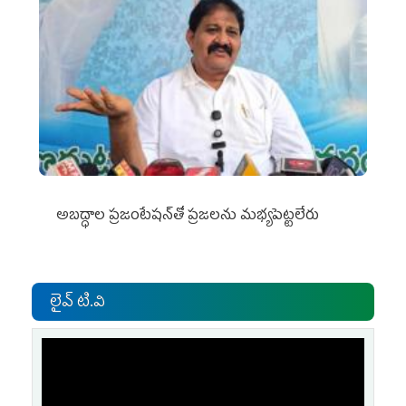
అబద్ధాల ప్రజంటేషన్‌తో ప్రజలను మభ్యపెట్టలేరు
లైవ్ టి.వి