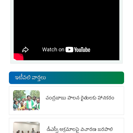
ఇటీవలి వార్తలు
చంద్రబాబు పాలన రైతులకు హానికరం
డీఎస్సీ అక్రమాలపై విచారణ జరపాలి