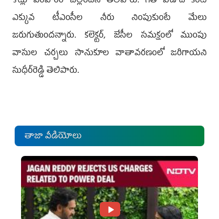
కోట్లు పరిహారం చెల్లిందని తెలిపారు. గత ఏడాది కంటే
ఎక్కువ టీఎంసీల నీరు నింపుకుంటే మేలు
జరుగుతుందన్నారు. కలెక్టర్‌, జేసీల సమక్షంలో ముంపు
వాసుల చర్చలు సానుకూల వాతావరణంలో జరిగాయని
సుధీర్‌రెడ్డి తెలిపారు.
తాజా వీడియోలు