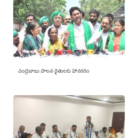
చంద్రబాబు పాలన రైతులకు హానికరం