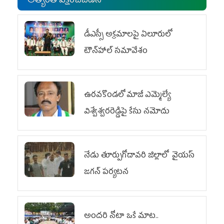
అత్యంత వీక్షించబడిన
డీఎస్సీ అక్రమాలపై ఏలూరులో
టౌన్‌హాల్ సమావేశం
ఉరవకొండలో మాజీ ఎమ్మెల్యే
విశ్వేశ్వరరెడ్డిపై కేసు న‌మోదు
నేడు తూర్పుగోదావరి జిల్లాలో వైయస్‌
జగన్‌ పర్యటన
అందరి నోటా ఒకే మాట..