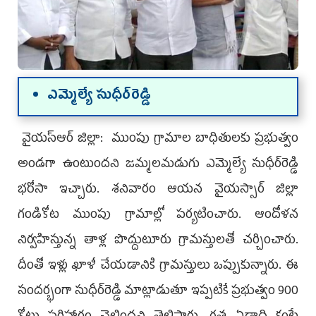
ఎమ్మెల్యే సుధీర్‌రెడ్డి
వైయ‌స్ఆర్ జిల్లా: ముంపు గ్రామాల బాధితులకు ప్రభుత్వం
అండగా ఉంటుందని జమ్మలమడుగు ఎమ్మెల్యే సుధీర్‌రెడ్డి
భరోసా ఇచ్చారు. శనివారం ఆయన వైయ‌స్సార్‌ జిల్లా
గండికోట ముంపు గ్రామాల్లో పర్యటించారు. ఆందోళన
నిర్వహిస్తున్న తాళ్ల పొద్దుటూరు గ్రామస్తులతో చర్చించారు.
దీంతో ఇళ్లు ఖాళీ చేయడానికి గ్రామస్తులు ఒప్పుకున్నారు. ఈ
సందర్భంగా సుధీర్‌రెడ్డి మాట్లాడుతూ ఇప్పటికే ప్రభుత్వం 900