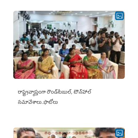
రాష్ట్రవ్యాప్తంగా రౌండ్‌టేబుల్‌, టౌన్‌హాల్‌
సమావేశాలు..ఫొటోలు