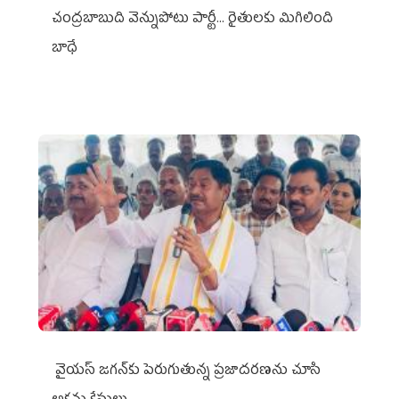
చంద్రబాబుది వెన్నుపోటు పార్టీ... రైతులకు మిగిలింది
బాధే
వైయ‌స్ జగన్‌కు పెరుగుతున్న ప్రజాదరణను చూసి