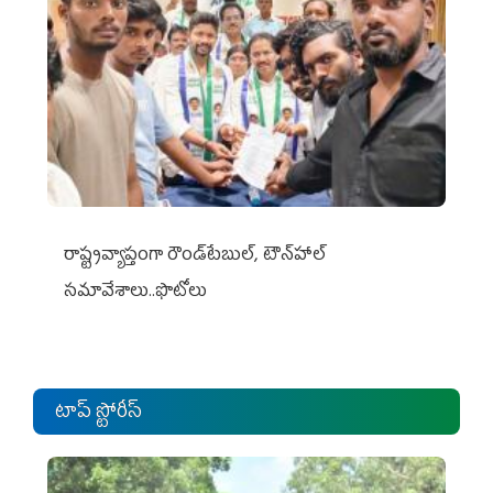
రాష్ట్రవ్యాప్తంగా రౌండ్‌టేబుల్‌, టౌన్‌హాల్‌
సమావేశాలు..ఫొటోలు
టాప్ స్టోరీస్