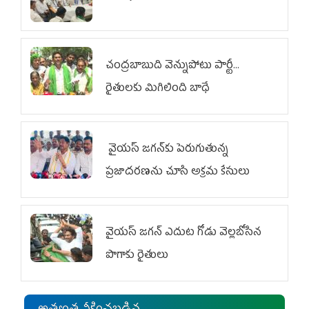
చంద్రబాబుది వెన్నుపోటు పార్టీ...
రైతులకు మిగిలింది బాధే
వైయ‌స్ జగన్‌కు పెరుగుతున్న
ప్రజాదరణను చూసి అక్రమ కేసులు
వైయ‌స్‌ జగన్ ఎదుట గోడు వెల్లబోసిన
పొగాకు రైతులు