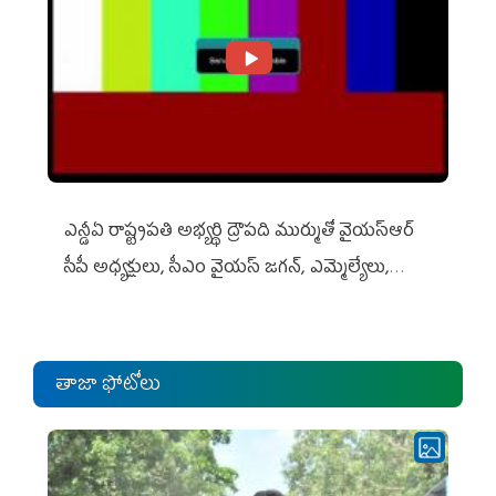
ఎన్డీఏ రాష్ట్ర‌ప‌తి అభ్య‌ర్థి ద్రౌప‌ది ముర్ముతో వైయ‌స్ఆర్
సీపీ అధ్య‌క్షులు, సీఎం వైయ‌స్ జ‌గ‌న్, ఎమ్మెల్యేలు,
ఎంపీల స‌మావేశం
తాజా ఫోటోలు