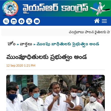
Skip to main content
????
చంద్రబాబు పాలన రైతులకు హానికరం
You are here
హోం
»
వార్తలు
» ముంపు బాధితులకు ప్రభుత్వం అండ
ముంపు బాధితులకు ప్రభుత్వం అండ
12 Sep 2020 1:21 PM