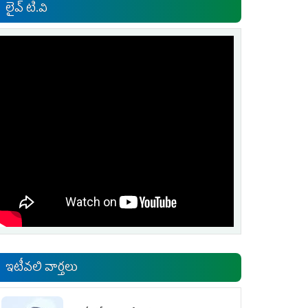
లైవ్ టి.వి
ఇటీవలి వార్తలు