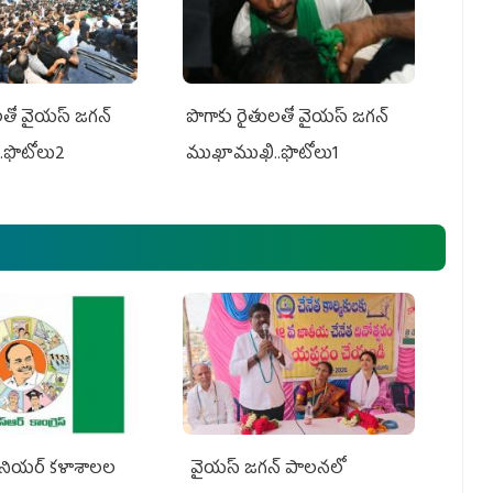
తో వైయ‌స్ జ‌గ‌న్
పొగాకు రైతుల‌తో వైయ‌స్ జ‌గ‌న్
.ఫొటోలు2
ముఖాముఖి..ఫొటోలు1
నియర్‌ కళాశాలల
వైయ‌స్ జగన్ పాలనలో