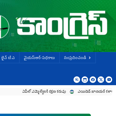
లైవ్ టి.వి
వైయస్ఆర్-పథకాలు
సంప్రదించండి
ఏపీలో ఎమ్మెల్యేల‌కే ర‌క్ష‌ణ క‌రువు
ఎయిడెడ్‌ జూనియర్‌ కళాశాలల పార్ట్‌టైమ్‌ ల