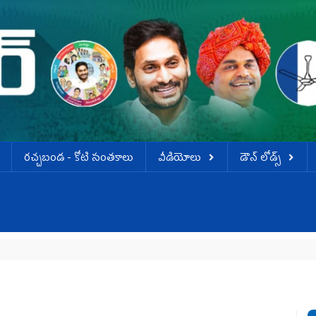
ర‌చ్చ‌బండ‌ - కోటి సంత‌కాలు
వీడియోలు
డౌన్ లోడ్స్