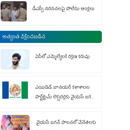
డీఎస్సీ నిరసనలపై పోలీసు ఆంక్షలు
అత్యంత వీక్షించబడిన
ఏపీలో ఎమ్మెల్యేల‌కే ర‌క్ష‌ణ క‌రువు
ఎయిడెడ్‌ జూనియర్‌ కళాశాలల
పార్ట్‌టైమ్‌ లెక్చరర్లకు వైయ‌స్ జగన్
భరోసా
వైయ‌స్ జగన్ పాలనలో చేనేతలకు