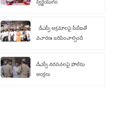
స్వర్ణయుగం
డీఎస్సీ అక్రమాలపై సీబీఐతో
విచారణ జరిపించాల్సిందే
డీఎస్సీ నిరసనలపై పోలీసు
ఆంక్షలు