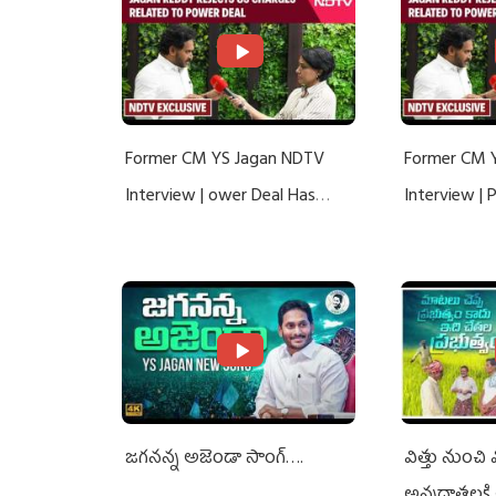
Former CM YS Jagan NDTV
Former CM 
Interview | ower Deal Has
Interview |
Nothing To Do With Adani: YS
Nothing To 
Jagan Rejects US Charges
Jagan Rejec
జగనన్న అజెండా సాంగ్….
విత్తు నుంచి
అన్నదాతలకి 