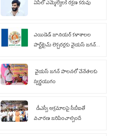
ఏపీలో ఎమ్మెల్యేల‌కే ర‌క్ష‌ణ క‌రువు
ఎయిడెడ్‌ జూనియర్‌ కళాశాలల
పార్ట్‌టైమ్‌ లెక్చరర్లకు వైయ‌స్ జగన్
భరోసా
వైయ‌స్ జగన్ పాలనలో చేనేతలకు
స్వర్ణయుగం
డీఎస్సీ అక్రమాలపై సీబీఐతో
విచారణ జరిపించాల్సిందే