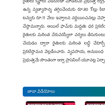
రైతులు కష్టాలు పడకుండా చూడటమే ప్రభుత్వ లక్ష్య
ఉన్న వ్యత్యాసాన్ని తగ్గించేందుకు రూ.80 కోట్లు
టన్నుకు రూ.11 వేలు ఇవ్వాలని నిర్ణయించినట్లు చెప్
చేస్తామన్నారు. ఆయిల్ ఫామ్‌కు మద్దతు ధర ప్రకటించ
రైతులకు మరింత చేరువయ్యేలా చర్యలు తీసుకుంటున్
చేయడం ద్వారా రైతులకు మరింత లబ్ధి చేకూర్చేం
ప్రకటిస్తామని వెల్లడించారు. వ్యవసాయ, అనుబంధ రంగ
ప్రభుత్వమే సొంతంగా ఆక్వా ప్రాసెసింగ్ యూనిట్ల ఏర్
తాజా వీడియోలు