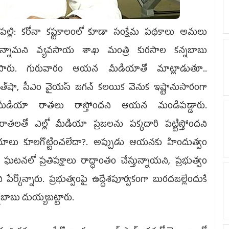
ప‌ల్లి: కరోనా కష్టకాలంలో కూడా సంక్షేమ పథకాలు అమలు
్తున్నామని వ్యవసాయ శాఖ మంత్రి కురసాల కన్నబాబు
ిపారు. గురువారం ఆయన మీడియాతో మాట్లాడుతూ..
త్‌షా, సీఎం వైయ‌స్ జగన్ కలయిక వెనుక ఇష్టానుసారంగా
లోమీడియా రాతలు రాస్తోందని ఆయన మండిపడ్డారు.
చిరాతలతో ఎల్లో మీడియా ప్రజలను పక్కదారి పట్టిస్తోందని
ాలు కూలగొట్టించలేదా?. అప్పుడు ఆయనకు హిందుత్వం
 ఘటనలో ప్రతిపక్షాలు రాద్ధాంతం చేస్తున్నాయని, ప్రభుత్వం
ేర్కొన్నారు. ప్రభుత్వంపై ఉద్దేశపూర్వకంగా బురదజల్లేందుకే
్నబాబు దుయ్యబట్టారు.