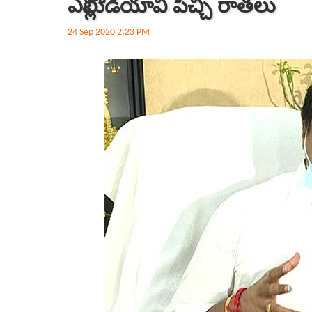
ఎల్లోమీడియావి పిచ్చి రాత‌లు
24 Sep 2020 2:23 PM