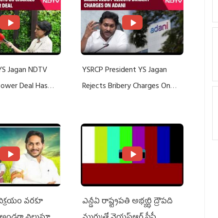
YS Jagan NDTV
YSRCP President YS Jagan
 Power Deal Has
Rejects Bribery Charges On
Do With Adani: YS
Adani, Threatens Defamation
ts US Charges
Suit Against Media Groups
 విక్రయం వరకూ
ఎన్డీఏ రాష్ట్ర‌ప‌తి అభ్య‌ర్థి ద్రౌప‌ది
అండగా నిలుస్తూ..
ముర్ముతో వైయ‌స్ఆర్ సీపీ