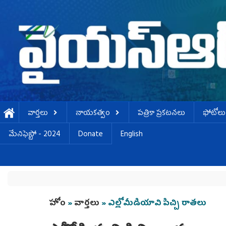
Skip to main content
వార్తలు
నాయకత్వం
పత్రికా ప్రకటనలు
ఫోటోలు
మేనిఫెస్టో - 2024
Donate
English
You are here
హోం
»
వార్తలు
» ఎల్లోమీడియావి పిచ్చి రాత‌లు