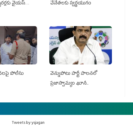
క్చరర్లకు వైయ‌స్
చేనేతలకు స్వర్ణయుగం
సనలపై పోలీసు
వెన్నుపోటు పార్టీ పాలనలో
ప్రజాస్వామ్యం ఖూనీ..
Tweets by ysjagan