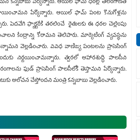
మని కన్నబాబు పేర్కొన్నారు. ఆయిల్ ఫామ్ ధరల్లో తెలంగాణతో
 కేటాయించామని పేర్కొన్నారు. ఆయిల్ ఫామ్ పంట కొనుగోళ్లను
పారు. పెదవేగి ఫ్యాక్టరీకి తరలించే రైతులకు ఈ ధరల చెల్లింపు
ాలని కేంద్రాన్ని కోరామని తెలిపారు. మార్కెటింగ్ వ్యవస్థను
నామని వెల్లడించారు. వివిధ వాణిజ్య పంటలను ప్రాసెసింగ్
దుకు నిర్ణయించామన్నారు. త్వరలో ఆహారశుద్ధి పాలసీని
ాలను ఫుడ్ ప్రాసెసింగ్ పాలసీలోకి తెస్తామని పేర్కొన్నారు.
పాటుకు ఆలోచన చేస్తోందని మంత్రి కన్నబాబు వెల్లడించారు.