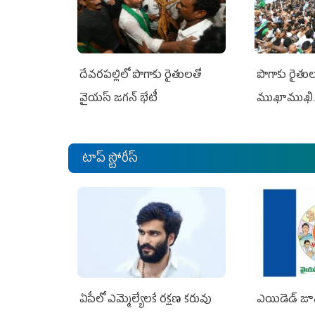
దేవరపల్లిలో పొగాకు రైతులతో
పొగాకు రైతుల‌
వైయస్ జగన్ భేటీ
ముఖాముఖి.
టాప్ స్టోరీస్
ఏపీలో ఎమ్మెల్యేల‌కే ర‌క్ష‌ణ క‌రువు
ఎయిడెడ్‌ జూ