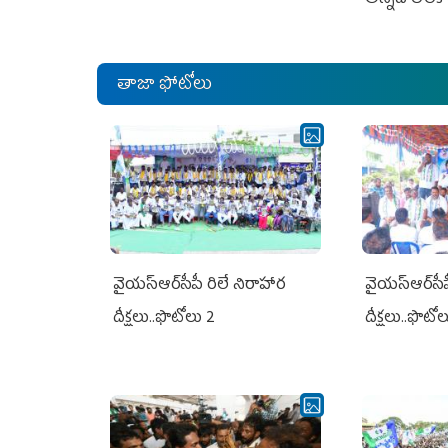
తాజా ఫోటోలు
వైయ‌స్ఆర్‌సీపీ రిలే నిరాహార
వైయ‌స్ఆర్‌సీ
దీక్షలు..ఫొటోలు 2
దీక్షలు..ఫొటో