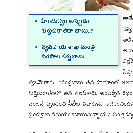
తాడే
హిందుత్వం అప్పుడు
చేస
గుర్తుకురాలేదా బాబు..?
తెల
వ్యవసాయ శాఖ మంత్రి
అమి
కురసాల కన్నబాబు
ఎల్
పిచ్
ధ్వజమెత్తారు. ‘‘చంద్రబాబు తన హయాంలో ఆలయ
గుర్తుకురాలేదా?’’ అని నిలదీశారు. అంతర్వేది రథం
వెంటనే స్పందించి సీబీఐ విచారణకు ఆదేశించిందని ప
ప్రతిపక్షాలు సమయం కేటాయిస్తున్నాయని మంత్రి కన