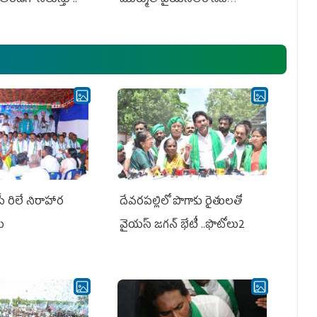
అధ్య‌క్షులు, సీఎం వైయ‌స్ జ‌గ‌న్,
ఎమ్మెల్యేలు, ఎంపీల స‌మావేశం
పీ రిలే నిరాహార
దేవరపల్లిలో పొగాకు రైతులతో
లు
వైయస్ జగన్ భేటీ ..ఫొటోలు2