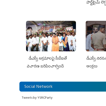
పార్ట్‌టైమ్‌ లె
జగన్ భరోసా
డీఎస్సీ అక్రమాలపై సీబీఐతో
డీఎస్సీ నిర
విచారణ జరిపించాల్సిందే
ఆంక్షలు
Social Network
Tweets by YSRCParty