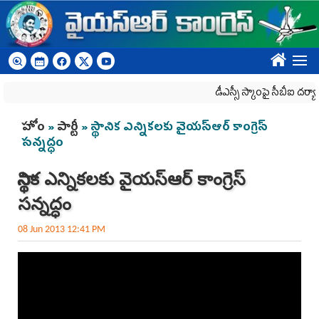
Skip to main content
????
డీఎస్సీ స్కాంపై సీబీఐ దర్యాప్తు
You are here
హోం
»
పార్టీ
» స్థానిక ఎన్నికలకు వైయస్ఆర్ కాంగ్రెస్
సన్నద్ధం
స్థానిక ఎన్నికలకు వైయస్ఆర్ కాంగ్రెస్
సన్నద్ధం
08 Jun 2013 12:41 PM