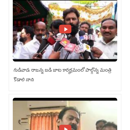
గుడివాడ: రాజన్న బడి బాట కార్యక్రమంలో పాల్గొన్న మంత్రి
కొడాలి నాని