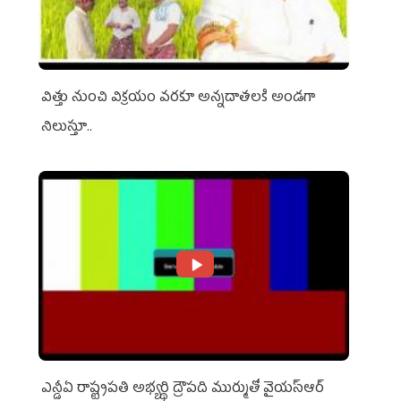
విత్తు నుంచి విక్రయం వరకూ అన్నదాతలకి అండగా
నిలుస్తూ..
ఎన్డీఏ రాష్ట్ర‌ప‌తి అభ్య‌ర్థి ద్రౌప‌ది ముర్ముతో వైయ‌స్ఆర్