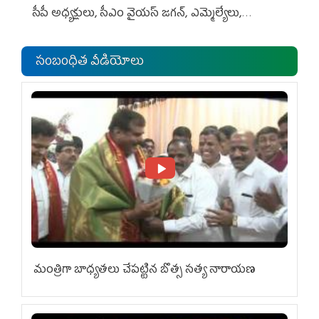
సీపీ అధ్య‌క్షులు, సీఎం వైయ‌స్ జ‌గ‌న్, ఎమ్మెల్యేలు,
ఎంపీల స‌మావేశం
సంబంధిత వీడియోలు
మంత్రిగా బాధ్యతలు చేపట్టిన బొత్స సత్య నారాయణ