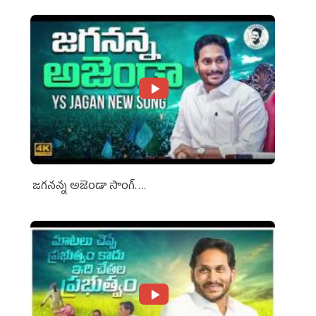
జగనన్న అజెండా సాంగ్….