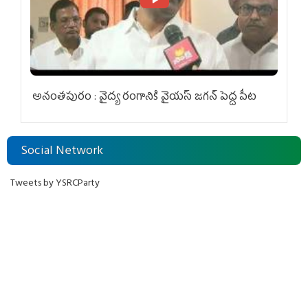
అనంతపురం : వైద్య రంగానికి వైయ‌స్ జ‌గ‌న్ పెద్ద పీట
Social Network
Tweets by YSRCParty