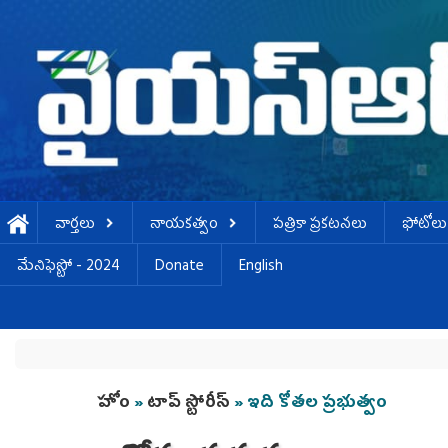
Skip to main content
వార్తలు
నాయకత్వం
పత్రికా ప్రకటనలు
ఫోటోలు
మేనిఫెస్టో - 2024
Donate
English
You are here
హోం
»
టాప్ స్టోరీస్
» ఇది కోతల ప్రభుత్వం