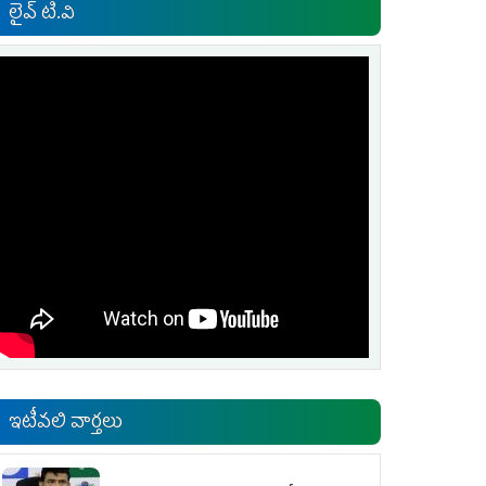
లైవ్ టి.వి
ఇటీవలి వార్తలు