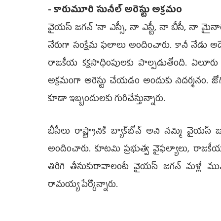
- కారుమూరి సునీల్ అరెస్టు అక్ర‌మం
వైయస్ జగన్ 'నా ఎస్సీ, నా ఎస్టీ, నా బీసీ, నా మైనా
నేరుగా సంక్షేమ ఫలాలు అందించారు. కానీ నేడు అదే
రాజకీయ కక్షసాధింపులకు పాల్పడుతోంది. ఏలూరు పా
అక్రమంగా అరెస్టు చేయడం అందుకు నిదర్శనం. జ
కూడా ఇబ్బందులకు గురిచేస్తున్నారు.
బీసీలు రాష్ట్రానికి బ్యాక్‌బోన్ అని నమ్మి వైయస్
అందించారు. కూటమి ప్రభుత్వ వైఫల్యాలు, రాజకీయ కక
తిరిగి తీసుకురావాలంటే వైయస్ జగన్ మళ్లీ ముఖ్య
రామయ్య పేర్కొన్నారు.