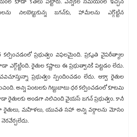
యంలో కూడా కోతలు పెట్టారు. ఎన్నికల సమయంలో ఇచ్చిన
ీలను నిలబెట్టుకున్న జగన్‌కు, హామీలను ఎగ్గొట్టిన
 కల్పించడంలో ప్రభుత్వం విఫలమైంది. ప్రకృతి వైపరీత్యాల
 ఎగ్గొట్టింది. రైతుల కష్టాలు ఈ ప్రభుత్వానికి పట్టడం లేదు.
విచూస్తున్నా ప్రభుత్వం స్పందించడం లేదు. ఆక్వా రైతుల
చింది. అన్ని పంటలకు గిట్టుబాటు ధర కల్పించడంలో కూటమి
డా రైతులకు అండగా నిలిచింది వైయస్ జగన్ ప్రభుత్వం. కానీ
 రైతులు, మహిళలు, యువత సహా అన్ని వర్గాలను మోసం
 నెరవేర్చలేదు.