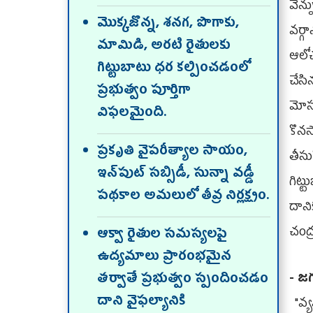
వెన్
మొక్కజొన్న, శనగ, పొగాకు,
వర్గ
మామిడి, అరటి రైతులకు
ఆలో
గిట్టుబాటు ధర కల్పించడంలో
చేసి
ప్రభుత్వం పూర్తిగా
మోస
విఫ‌లమైంది.
కొనస
ప్రకృతి వైపరీత్యాల సాయం,
తీసు
ఇన్‌పుట్ సబ్సిడీ, సున్నా వడ్డీ
గిట
పథకాల అమలులో తీవ్ర నిర్లక్ష్యం.
దాన
చంద
ఆక్వా రైతుల సమస్యలపై
ఉద్యమాలు ప్రారంభమైన
- జ‌
తర్వాతే ప్రభుత్వం స్పందించడం
దాని వైఫల్యానికి
"వ్య