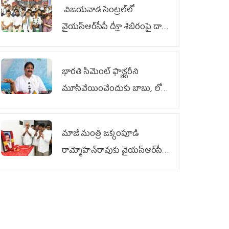
విజయవాడ సెంట్రల్‌లో
వైయ‌స్ఆర్‌సీపీ దీక్షా శిబిరంపై దాడి
దుర్మార్గం
భారతి సిమెంట్ ఫ్యాక్టరీని
మూసివేయించేందుకు బాబు, లోకేశ్
కుట్ర
మాజీ మంత్రి జక్కంపూడి
రామ్మోహన్‌రావుకు వైయ‌స్ఆర్‌సీపీ
ఘన నివాళి