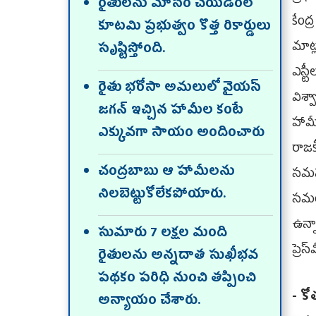
రైతులను మోసం చేయడంలో
కేం
కూటమి ప్రభుత్వం కొత్త రికార్డులు
మాట్
సృష్టిస్తోంది.
ఎస్
రైతు భరోసా అమలులో వైయస్
విశ
జగన్ ఇచ్చిన హామీల కంటే
హామీ
ఎక్కువగా సాయం అందించారు
రాజక
చంద్రబాబు ఆ హామీలను
సమస
నిలబెట్టుకోలేకపోయారు.
సమయ
ఉన్న
సుమారు 7 లక్షల మంది
ప్రెస
రైతులను అన్నదాత సుఖీభవ
పథకం పరిధి నుంచి తప్పించి
- క
అన్యాయం చేశారు.