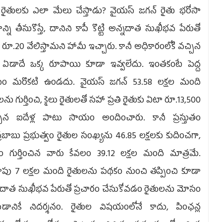
్తి రైతులకు ఎలా మేలు చేస్తాడు? వైయస్ జగన్ రైతు భరోసా
న్ని తీసుకొస్తే, దానిని కాపీ కొట్టి అన్నదాత సుఖీభవ పేరుతో
రూ.20 వేలిస్తామని హామీ ఇచ్చారు. కానీ అధికారంలోకి వచ్చిన
ి ఏడాదే ఒక్క రూపాయి కూడా ఇవ్వలేదు. ఇంతకంటే పెద్ద
ం మరొకటి ఉండదు. వైయస్ జగన్ 53.58 లక్షల మంది
లను గుర్తించి, కైలు రైతులతో సహా ప్రతి రైతుకు ఏటా రూ.13,500
్పున ఐదేళ్ల పాటు సాయం అందించారు. కానీ ప్రస్తుతం
రబాబు ప్రభుత్వం రైతుల సంఖ్యను 46.85 లక్షలకు కుదించగా,
్రం గుర్తించిన వారు కేవలం 39.12 లక్షల మంది మాత్రమే.
ాపు 7 లక్షల మంది రైతులను పథకం నుంచి తప్పించి కూడా
నదాత సుఖీభవ పేరుతో ప్రచారం చేసుకోవడం రైతులను మోసం
డానికే నిదర్శనం. రైతుల విషయంలోనే కాదు, పింఛన్ల