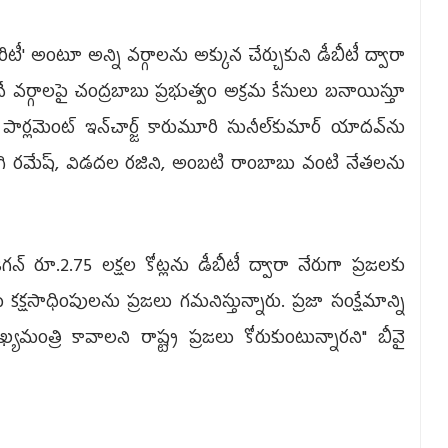
రిటీ' అంటూ అన్ని వర్గాలను అక్కున చేర్చుకుని డీబీటీ ద్వారా
 వర్గాలపై చంద్రబాబు ప్రభుత్వం అక్రమ కేసులు బనాయిస్తూ
ర్లమెంట్ ఇన్‌చార్జ్ కారుమూరి సునీల్‌కుమార్ యాదవ్‌ను
ోగి రమేష్, విడదల రజిని, అంబటి రాంబాబు వంటి నేతలను
 జగన్ రూ.2.75 లక్షల కోట్లను డీబీటీ ద్వారా నేరుగా ప్రజలకు
్షసాధింపులను ప్రజలు గమనిస్తున్నారు. ప్రజా సంక్షేమాన్ని
మంత్రి కావాలని రాష్ట్ర ప్రజలు కోరుకుంటున్నారని" బీవై