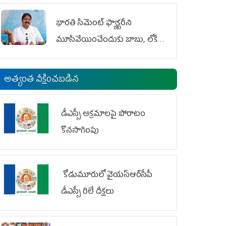
భారతి సిమెంట్ ఫ్యాక్టరీని
మూసివేయించేందుకు బాబు, లోకేశ్
కుట్ర
అత్యంత వీక్షించబడిన
డీఎస్సీ అక్రమాలపై పోరాటం
కొనసాగింపు
కోడుమూరులో వైయ‌స్ఆర్‌సీపీ
డీఎస్సీ రిలే దీక్షలు