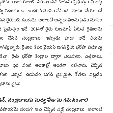
నుపోటు రాజకీయాలకు పేరుగాంచిన కూటమి ప్రభుత్వం ఏ ఒక్క
ాన్నీ వదలకుండా అందరినీ మోసం చేసింది. మోసం చేయాలనే
చన రైతుల‌కు ఉండదు. అలాంటి అన్నదాతలను సైతం మోసం
న ప్రభుత్వం ఇదే. 2014లో రైతు రుణమాఫీ పేరుతో రైతులను
ం చేసిన చంద్రబాబు, ఇప్పుడు కూడా అదే తీరును
ాగిస్తున్నారు. రైతుల కోసం వైయస్ జగన్ రైతు భరోసా పథకాన్ని
కొచ్చి, రైతు భరోసా కేంద్రాల ద్వారా ఎరువులు, విత్తనాలు,
్టుబాటు ధర వంటి అంశాల్లో అండగా నిలిచారు. చెప్పిన
ికంటే ఎక్కువ చేయడం జగన్ నైజమైతే, కోతలు పెట్టడం
్రబాబు నైజం.
గ‌న్‌, చంద్ర‌బాబుకు మ‌ధ్య తేడాను గ‌మ‌నించాలి
వసాయమే దండగ" అని చెప్పిన వ్యక్తి చంద్రబాబు. అలాంటి