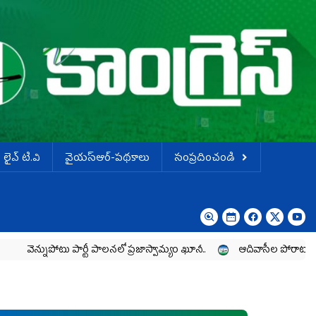
లైవ్ టి.వి
వైయస్ఆర్-పథకాలు
సంప్రదించండి
పోటు పార్టీ పాలనలో ప్రజాస్వామ్యం ఖూనీ..
ఆదివాసీల పోరాటానికి వైయ‌స్ఆర