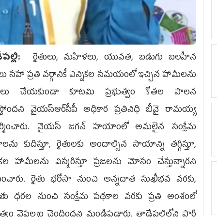
ేప‌ల్లి:
రైతులు, మహిళలు, యువత, బడుగు బలహీన
ాలు సహా ప్రతి వర్గానికీ ఎన్నికల సమయంలో ఇచ్చిన హామీలను
లు చేయకుండా కూటమి ప్రభుత్వం కోతల పాలన
స్తోందని వైయ‌స్ఆర్‌సీపీ అధికార ప్రతినిధి బీవై రామయ్య
ర్శించారు. వైయస్ జగన్ హయాంలో అమలైన సంక్షేమ
లను కుదిస్తూ, రైతులకు అందాల్సిన సాయాన్ని తగ్గిస్తూ,
ికల హామీలను విస్మరిస్తూ ప్రజలను మోసం చేస్తున్నారని
పించారు. రైతు భరోసా నుంచి అన్నదాత సుఖీభవ వరకు,
దతు ధరల నుంచి సంక్షేమ పథకాల వరకు ప్రతి అంశంలో
ుత్వం వైఫల్యం చెందిందని మండిపడ్డారు. తాడేపల్లిలోని పార్టీ