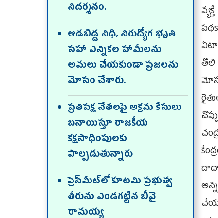
నిదర్శనం.
వ్యక
పథకా
ఆడబిడ్డ నిధి, నిరుద్యోగ భృతి
ఏటా 
సహా ఎన్నికల హామీలను
తొల
అమలు చేయకుండా ప్రజలను
మోసం చేశారు.
మోస
రైతు
ప్రతిపక్ష నేతలపై అక్రమ కేసులు
చొప
బనాయిస్తూ రాజకీయ
చంద్
కక్షసాధింపులకు
కేంద
పాల్పడుతున్నారు
దాద
ప్రెస్‌మీట్‌లో కూట‌మి ప్ర‌భుత్వ
అన్
తీరును ఎండ‌గ‌ట్టిన‌ బీవై
చేయ
రామయ్య