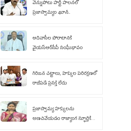
వెన్నుపోటు పార్టీ పాలనలో
ప్రజాస్వామ్యం ఖూనీ..
ఆదివాసీల పోరాటానికి
వైయ‌స్ఆర్‌సీపీ సంఘీభావం
గిరిజన చట్టాలు, హక్కుల పరిరక్షణలో
రాజీపడే ప్రసక్తే లేదు
ప్రజాస్వామ్య హక్కులను
అణచివేయడం రాజ్యాంగ స్ఫూర్తికి
విరుద్ధం