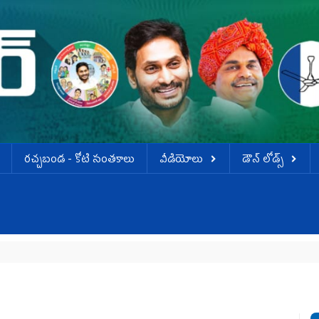
ర‌చ్చ‌బండ‌ - కోటి సంత‌కాలు
వీడియోలు
డౌన్ లోడ్స్
వెన్ను