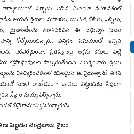
ద్ర కార్యాలయంలో ఏర్పాటు చేసిన మీడియా సమావేశంలో
లాడిన ఆయన, రైతులు, మహిళలు, యువత, బీసీలు, ఎస్సీలు,
టీలు, మైనారిటీలను నిరాశపరిచిన ఈ ప్రభుత్వం ప్రజల
్వాసాన్ని కోల్పోయిందన్నారు. ఎన్నికల సమయంలో ఇచ్చిన
లను నెరవేర్చకుండా, ప్రతిపక్షాలపై అక్రమ కేసులు పెట్టి
ీయ కక్షసాధింపులకు పాల్పడుతోందని విమర్శించారు. ప్రజల
్యలను పరిష్కరించడంలో విఫలమైన ఈ ప్రభుత్వానికి తగిన
ంలో ప్రజలే రాజకీయంగా వాతలు పెట్టేందుకు సిద్ధంగా
ారని బీవై రామయ్య పేర్కొన్నారు.
్‌మీట్‌లో బీవై రామ‌య్య ఏమ‌న్నారంటే..
ోతలు పెట్టడం చంద్రబాబు నైజం