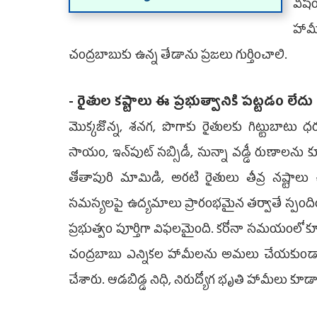
విష
హామ
చంద్రబాబుకు ఉన్న తేడాను ప్రజలు గుర్తించాలి.
- రైతుల కష్టాలు ఈ ప్రభుత్వానికి పట్టడం లేదు
మొక్కజొన్న, శనగ, పొగాకు రైతులకు గిట్టుబాటు ధర
సాయం, ఇన్‌పుట్ సబ్సిడీ, సున్నా వడ్డీ రుణాలను కూడా
తోతాపురి మామిడి, అరటి రైతులు తీవ్ర నష్టాలు చ
సమస్యలపై ఉద్యమాలు ప్రారంభమైన తర్వాతే స్పందిం
ప్రభుత్వం పూర్తిగా విఫలమైంది. కరోనా సమయంలో కూ
చంద్రబాబు ఎన్నికల హామీలను అమలు చేయకుండా
చేశారు. ఆడబిడ్డ నిధి, నిరుద్యోగ భృతి హామీలు కూడా