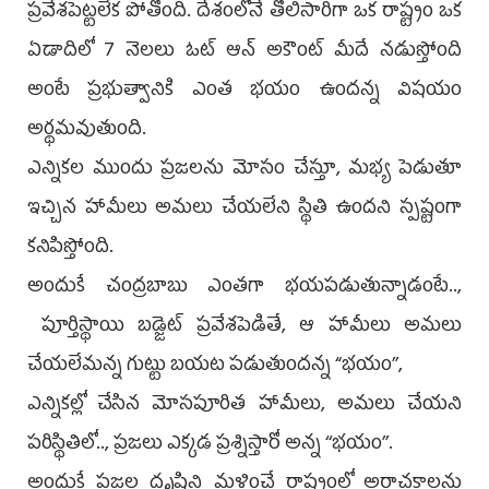
ప్రవేశపెట్టలేక పోతోంది. దేశంలోనే తొలిసారిగా ఒక రాష్ట్రం ఒక
ఏడాదిలో 7 నెలలు ఓట్‌ ఆన్ అకౌంట్‌ మీదే నడుస్తోంది
అంటే ప్రభుత్వానికి ఎంత భయం ఉందన్న విషయం
అర్థమవుతుంది.
ఎన్నికల ముందు ప్రజలను మోసం చేస్తూ, మభ్య పెడుతూ
ఇచ్చిన హామీలు అమలు చేయలేని స్థితి ఉందని స్పష్టంగా
కనిపిస్తోంది.
అందుకే చంద్రబాబు ఎంతగా భయపడుతున్నాడంటే..,
పూర్తిస్థాయి బడ్జెట్‌ ప్రవేశపెడితే, ఆ హామీలు అమలు
చేయలేమన్న గుట్టు బయట పడుతుందన్న “భయం’’,
ఎన్నికల్లో చేసిన మోసపూరిత హామీలు, అమలు చేయని
పరిస్థితిలో.., ప్రజలు ఎక్కడ ప్రశ్నిస్తారో అన్న ‘‘భయం’’.
అందుకే ప్రజల దృష్టిని మళ్లించే రాష్ట్రంలో అరాచకాలను