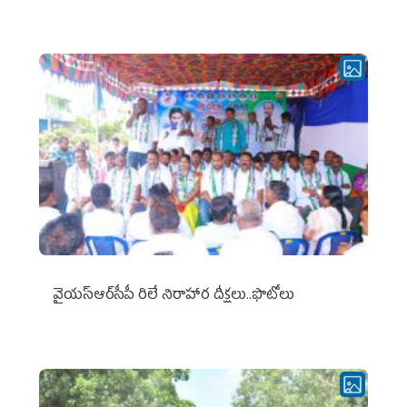
వైయ‌స్ఆర్‌సీపీ రిలే నిరాహార దీక్షలు..ఫొటోలు