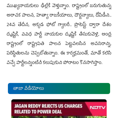
ముఖ్యనాయకులు ఢిల్లీకి వెళ్తున్నాం. రాష్ట్రంలో జరుగుతున్న
అరాచక పాలన, హత్యా రాజకీయాలు, దౌర్జన్యాలు, దోపిడీని..
24వ తేదీన, అక్కడ ఫోటో గ్యాలరీ.. ప్రొటెస్ట్‌ ద్వారా దేశం
దృష్టికి, వివిధ పార్టీ నాయకుల దృష్టికి తీసుకువెళ్లి, ఆంధ్ర
రాష్ట్రంలో రాష్ట్రపతి పాలన పెట్టవలసిన అవసరాన్ని,
పరిస్థితులను చెప్పబోతున్నాం. ఈ కార్యక్రమంతో, మాతో కలిసి
వచ్చే పార్టీలన్నింటినీ కలుపుకుని పోరాటం కొనసాగిస్తాం.
తాజా వీడియోలు