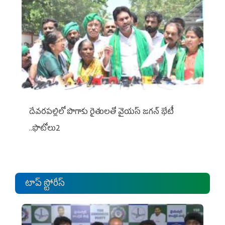
దేవరపల్లిలో పొగాకు రైతులతో వైయస్ జగన్ భేటీ
..ఫొటోలు2
టాప్ స్టోరీస్