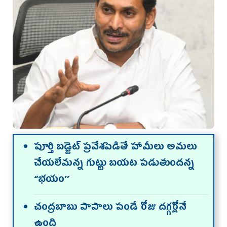
పూర్తి బడ్జెట్‌ ప్రవేశపెడితే హామీలు అమలు
చేయ‌లేమ‌న్న‌ గుట్టు బయట పడుతుందన్న
“భయం’’
చంద్ర‌బాబు పాపాలు పండే రోజు దగ్గర్లోనే
ఉంది