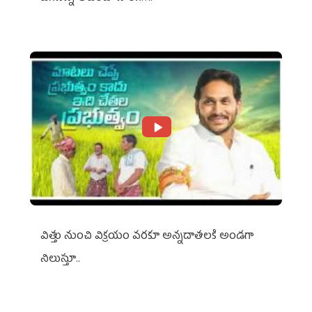
విత్తు నుంచి విక్రయం వరకూ అన్నదాతలకి అండగా
నిలుస్తూ..