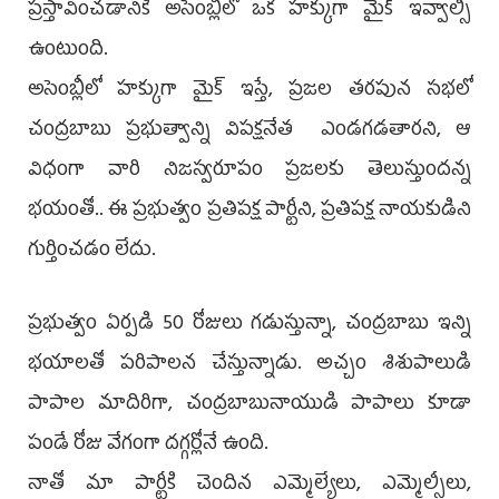
ప్రస్తావించడానికి అసెంబ్లీలో ఒక హక్కుగా మైక్‌ ఇవ్వాల్సి
ఉంటుంది.
అసెంబ్లీలో హక్కుగా మైక్‌ ఇస్తే, ప్రజల తరపున సభలో
చంద్రబాబు ప్రభుత్వాన్ని విపక్షనేత ఎండగడతారని, ఆ
విధంగా వారి నిజస్వరూపం ప్రజలకు తెలుస్తుందన్న
భయంతో.. ఈ ప్రభుత్వం ప్రతిపక్ష పార్టీని, ప్రతిపక్ష నాయకుడిని
గుర్తించడం లేదు.
ప్రభుత్వం ఏర్పడి 50 రోజులు గడుస్తున్నా, చంద్రబాబు ఇన్ని
భయాలతో పరిపాలన చేస్తున్నాడు. అచ్చం శిశుపాలుడి
పాపాల మాదిరిగా, చంద్రబాబునాయుడి పాపాలు కూడా
పండే రోజు వేగంగా దగ్గర్లోనే ఉంది.
నాతో మా పార్టీకి చెందిన ఎమ్మెల్యేలు, ఎమ్మెల్సీలు,