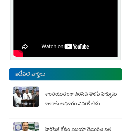
ఇటీవలి వార్తలు
శాంతియుతంగా నిరసన తెలిపే హక్కును
కాలరాసే అధికారం ఎవరికీ లేదు
హెరిటేజ్ కోసం విజయా డెయిరీని బలి