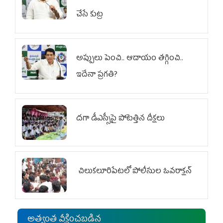
చేసే కుట్ర‌
అప్పులు పెంచి.. ఆదాయం తగ్గించి..
ఇదేనా ప్రగతి?
దగా డీఎస్సీపై పోటెత్తిన దీక్షలు
చిలుక‌లూరిపేట‌లో పోలీసుల ఓవ‌రాక్ష‌న్‌
అత్యంత వీక్షించబడిన