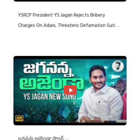
YSRCP President YS Jagan Rejects Bribery
Charges On Adani, Threatens Defamation Suit
Against Media Groups
జగనన్న అజెండా సాంగ్….