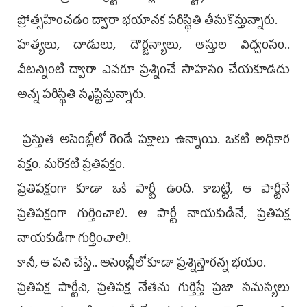
ప్రోత్సహించడం ద్వారా భయానక పరిస్థితి తీసుకొస్తున్నారు.
హత్యలు, దాడులు, దౌర్జన్యాలు, ఆస్తుల విధ్వంసం..
వీటన్నింటి ద్వారా ఎవరూ ప్రశ్నించే సాహసం చేయకూడదు
అన్న పరిస్థితి సృష్టిస్తున్నారు.
ప్రస్తుత అసెంబ్లీలో రెండే పక్షాలు ఉన్నాయి. ఒకటి అధికార
పక్షం. మరొకటి ప్రతిపక్షం.
ప్రతిపక్షంగా కూడా ఒకే పార్టీ ఉంది. కాబట్టి, ఆ పార్టీనే
ప్రతిపక్షంగా గుర్తించాలి. ఆ పార్టీ నాయకుడినే, ప్రతిపక్ష
నాయకుడిగా గుర్తించాలి!.
కానీ, ఆ పని చేస్తే.. అసెంబ్లీలో కూడా ప్రశ్నిస్తారన్న భయం.
ప్రతిపక్ష పార్టీని, ప్రతిపక్ష నేతను గుర్తిస్తే ప్రజా సమస్యలు