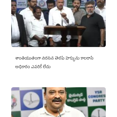
శాంతియుతంగా నిరసన తెలిపే హక్కును కాలరాసే
అధికారం ఎవరికీ లేదు