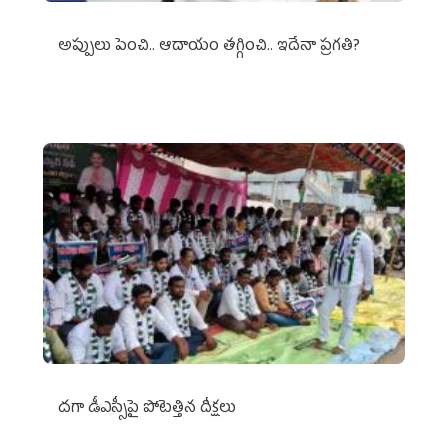
అప్పులు పెంచి.. ఆదాయం తగ్గించి.. ఇదేనా ప్రగతి?
దగా డీఎస్సీపై పోటెత్తిన దీక్షలు