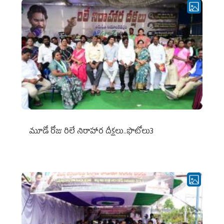
మూడో రోజు రిలే నిరాహార దీక్షలు..ఫొటోలు3