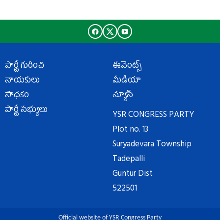
పార్టీ గురించి
ఈవెంట్స్
నాయకులు
మీడియా
సాధకం
న్యూస్
పార్టీ సభ్యులు
YSR CONGRESS PARTY
Plot no. 13
Suryadevara Township
Tadepalli
Guntur Dist
522501
Official website of YSR Congress Party