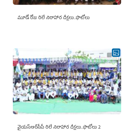
మూడో రోజు రిలే నిరాహార దీక్షలు..ఫొటోలు
వైయ‌స్ఆర్‌సీపీ రిలే నిరాహార దీక్షలు..ఫొటోలు 2