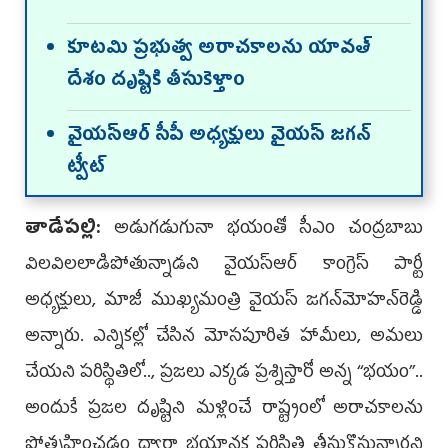
కూట‌మి ప్ర‌భుత్వ అరాచ‌కాల‌ను యావ‌త్
దేశం దృష్టికి తీసుకెళ్తాం
వైయస్ఆర్ సీపీ అధ్య‌క్షులు వైయ‌స్ జ‌గ‌న్
ట్వీట్‌
తాడేప‌ల్లి:
అడుగడుగునా భయంతో సీఎం చంద్రబాబు
విలవిలలాడిపోతున్నాడని వైయ‌స్ఆర్ కాంగ్రెస్ పార్టీ
అధ్యక్షులు, మాజీ ముఖ్య‌మంత్రి వైయ‌స్ జ‌గ‌న్‌మోహ‌న్‌రెడ్డి
అన్నారు. ఎన్నికల్లో చేసిన మోసపూరిత హామీలు, అమలు
చేయని పరిస్థితిలో.., ప్రజలు ఎక్కడ ప్రశ్నిస్తారో అన్న ‘‘భయం’’..
అందుకే ప్రజల దృష్టిని మళ్లించే రాష్ట్రంలో అరాచకాలను
ప్రోత్సహించడం ద్వారా భయానక పరిస్థితి తీసుకొస్తున్నారని