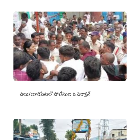
చిలుక‌లూరిపేట‌లో పోలీసుల ఓవ‌రాక్ష‌న్‌