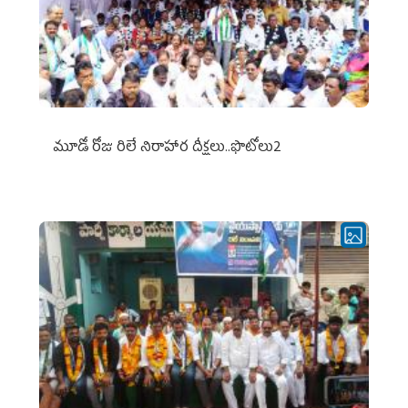
మూడో రోజు రిలే నిరాహార దీక్షలు..ఫొటోలు2