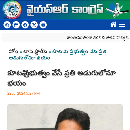
Skip to main content
????
శాంతియుతంగా నిరసన తెలిపే హక్కును కాలరాసే 
You are here
హోం
»
టాప్ స్టోరీస్
» కూట‌మి ప్ర‌భుత్వం వేసే ప్ర‌తి
అడుగులోనూ భ‌యం
కూట‌మి ప్ర‌భుత్వం వేసే ప్ర‌తి అడుగులోనూ
భ‌యం
22 Jul 2024 5:29 PM