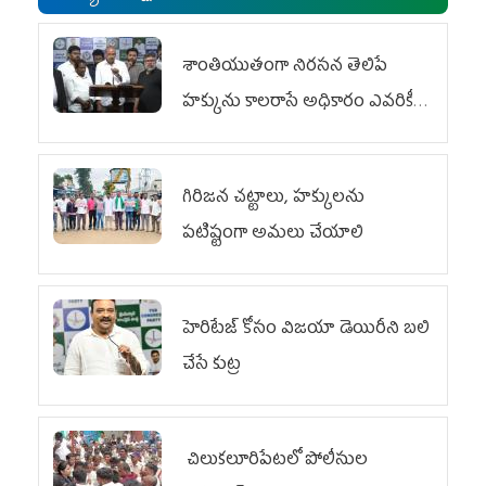
శాంతియుతంగా నిరసన తెలిపే
హక్కును కాలరాసే అధికారం ఎవరికీ
లేదు
గిరిజన చట్టాలు, హక్కులను
పటిష్టంగా అమలు చేయాలి
హెరిటేజ్ కోసం విజయా డెయిరీని బలి
చేసే కుట్ర‌
చిలుక‌లూరిపేట‌లో పోలీసుల