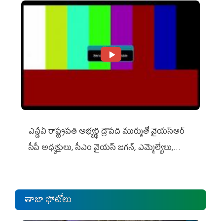
ఎన్డీఏ రాష్ట్ర‌ప‌తి అభ్య‌ర్థి ద్రౌప‌ది ముర్ముతో వైయ‌స్ఆర్
సీపీ అధ్య‌క్షులు, సీఎం వైయ‌స్ జ‌గ‌న్, ఎమ్మెల్యేలు,
ఎంపీల స‌మావేశం
తాజా ఫోటోలు