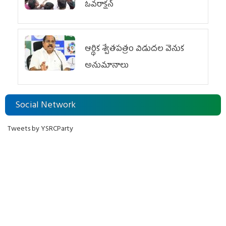
ఓవ‌రాక్ష‌న్‌
ఆర్థిక శ్వేతపత్రం విడుదల వెనుక
అనుమానాలు
Social Network
Tweets by YSRCParty