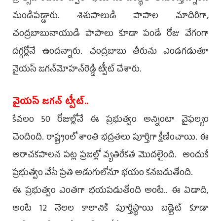
మండిప‌డ్డారు. శిశుపాలుడి పాపాల మాదిరిగా,
చంద్రబాబునాయుడి పాపాలు కూడా పండే రోజు వేగంగా
దగ్గర్లోనే ఉందన్నారు. చంద్ర‌బాబు తీరును ఎండ‌గ‌డుతూ
వైయ‌స్ జ‌గ‌న్‌మోహ‌న్‌రెడ్డి ట్వీట్ చేశారు.
వైయ‌స్ జ‌గ‌న్ ట్వీట్‌..
కేవలం 50 రోజుల్లోనే ఈ ప్రభుత్వం అన్నింటా వైఫల్యం
చెందింది. రాష్ట్రంలో శాంతి భద్రతలు పూర్తిగా క్షీణించాయి. ఈ
అరాచకపాలన పట్ల ప్రజల్లో వ్యతిరేకత మొదలైంది. అందుకే
ప్రభుత్వం వేసే ప్రతి అడుగులోనూ భయం కనబడుతోంది.
ఈ ప్రభుత్వం ఎంతగా భయపడుతోంది అంటే.. ఈ ఏడాది,
అంటే 12 నెలల కాలానికి పూర్తిస్థాయి బడ్టెట్‌ కూడా