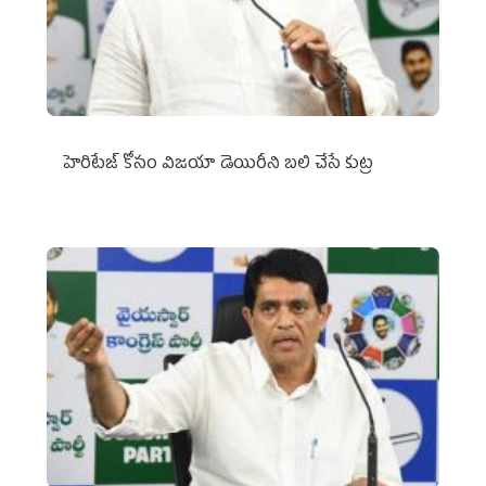
హెరిటేజ్ కోసం విజయా డెయిరీని బలి చేసే కుట్ర‌