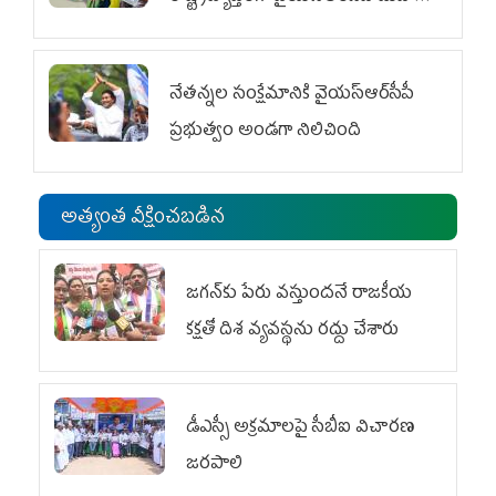
విభాగం ఆందోళనలు
నేతన్నల సంక్షేమానికి వైయ‌స్ఆర్‌సీపీ
ప్రభుత్వం అండగా నిలిచింది
అత్యంత వీక్షించబడిన
జగన్‌కు పేరు వస్తుందనే రాజకీయ
కక్షతో దిశ వ్య‌వ‌స్థ‌ను రద్దు చేశారు
డీఎస్సీ అక్రమాలపై సీబీఐ విచారణ
జరపాలి