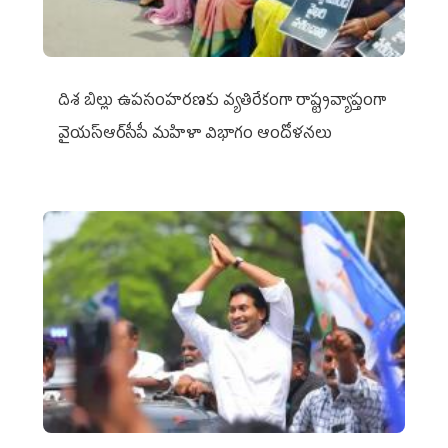
దిశ బిల్లు ఉపసంహరణకు వ్యతిరేకంగా రాష్ట్రవ్యాప్తంగా
వైయ‌స్ఆర్‌సీపీ మహిళా విభాగం ఆందోళనలు