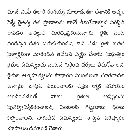
మాజీ ఎంపీ తలారి రంగయ్య మాట్లాడుతూ దేశానికి అన్నం
పెట్టే రైతన్న తన ప్రాణాలను తానే తీసుకోవాల్సిన పరిస్థితి
రావడం అత్యంత దురదృష్టకరమన్నారు. రైతు పంట
పండిస్తేనే దేశం బతుకుతుందని, కానీ నేడు రైతు బతుకే
ప్రశ్నార్థకంగా మారిందని ఆవేదన వ్యక్తం చేశారు. ప్రభుత్వం
రైతుల సమస్యలను వెంటనే గుర్తించి చర్యలు తీసుకోవాలని,
రైతుల ఆత్మహత్యలను సాధారణ ఘటనలుగా చూడరాదని
అన్నారు. బాధిత కుటుంబాలకు తక్షణ ఆర్థిక సహాయం
అందించడంతో పాటు రైతుల అప్పులను
పునర్వ్యవస్థీకరించాలని, పంటలకు గిట్టుబాటు ధరలు
కల్పించాలని, సాగునీటి సమస్యలకు శాశ్వత పరిష్కారం
చూపాలని డిమాండ్ చేశారు.