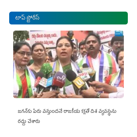
టాప్ స్టోరీస్
జగన్‌కు పేరు వస్తుందనే రాజకీయ కక్షతో దిశ వ్య‌వ‌స్థ‌ను
రద్దు చేశారు