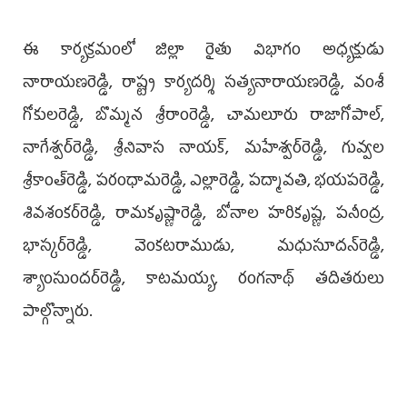
ఈ కార్యక్రమంలో జిల్లా రైతు విభాగం అధ్యక్షుడు
నారాయణరెడ్డి, రాష్ట్ర కార్యదర్శి సత్యనారాయణరెడ్డి, వంశీ
గోకులరెడ్డి, బొమ్మన శ్రీరాంరెడ్డి, చామలూరు రాజాగోపాల్,
నాగేశ్వర్‌రెడ్డి, శ్రీనివాస నాయక్, మహేశ్వర్‌రెడ్డి, గువ్వల
శ్రీకాంత్‌రెడ్డి, పరంధామరెడ్డి, ఎల్లారెడ్డి, పద్మావతి, భయపరెడ్డి,
శివశంకర్‌రెడ్డి, రామకృష్ణారెడ్డి, బోనాల హరికృష్ణ, పనీంద్ర,
భాస్కర్‌రెడ్డి, వెంకటరాముడు, మధుసూదన్‌రెడ్డి,
శ్యాంసుందర్‌రెడ్డి, కాటమయ్య, రంగనాథ్ తదితరులు
పాల్గొన్నారు.