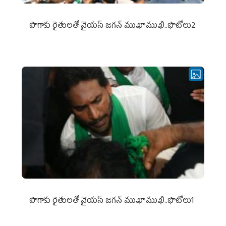
పొగాకు రైతుల‌తో వైయ‌స్ జ‌గ‌న్ ముఖాముఖి..ఫొటోలు2
పొగాకు రైతుల‌తో వైయ‌స్ జ‌గ‌న్ ముఖాముఖి..ఫొటోలు1