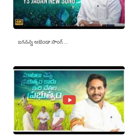
జగనన్న అజెండా సాంగ్….