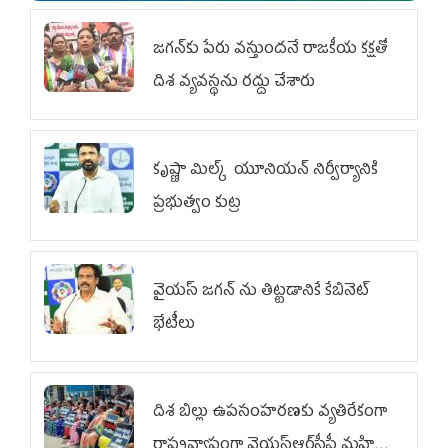
జగన్‌కు పేరు వస్తుందనే రాజకీయ కక్షతో
దిశ వ్య‌వ‌స్థ‌ను రద్దు చేశారు
కృష్ణా మిల్క్‌ యూనియన్‌ నిర్వీర్యానికి
ప్రభుత్వం కుట్ర
వైయ‌స్ జగన్‌ ను తిట్టడానికే కేబినెట్‌
భేటీలు
దిశ బిల్లు ఉపసంహరణకు వ్యతిరేకంగా
రాష్ట్రవ్యాప్తంగా వైయ‌స్ఆర్‌సీపీ మహిళా