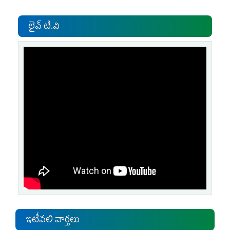
లైవ్ టి.వి
ఇటీవలి వార్తలు