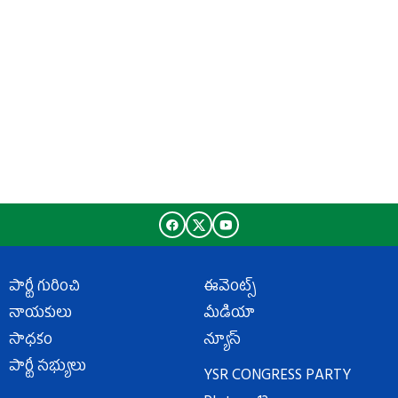
పార్టీ గురించి
ఈవెంట్స్
నాయకులు
మీడియా
సాధకం
న్యూస్
పార్టీ సభ్యులు
YSR CONGRESS PARTY