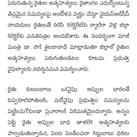
పెరుగుతున్న రైతుల ఆత్మహత్యలు, రైతాంగం ఎదుర్కొంటున్న
తీవ్రమైన సమస్యలపై ఆందోళన వ్యక్తం చేస్తూ వైయ‌స్ఆర్‌సీపీ
నాయకులు రైతులతో కలిసి కలెక్టరేట్‌కు ర్యాలీగా వెళ్లి జిల్లా
కలెక్టర్‌కు వినతిపత్రం అందజేశారు. ఈ సందర్భంగా మాజీ
మంత్రి డా. సాకే శైలజానాథ్ మాట్లాడుతూ జిల్లాలో రైతుల
ఆత్మహత్యలు పెరుగుతుండటం కూటమి ప్రభుత్వ
వైఫల్యాలకు నిదర్శనమని విమర్శించారు.
రైతు కుటుంబాలు ఒకవైపు అప్పుల భారంతో
కుప్పకూలిపోతుంటే, మరోవైపు ప్రభుత్వం సమస్యలను
పట్టించుకోకుండా ప్రచారాలకే పరిమితమైందన్నారు. అన్నం
పెట్టే రైతు అప్పుల బాధ తాళలేక ఆత్మహత్యలకు
పాల్పడుతున్నాడని, పంట పండించినా గిట్టుబాటు ధరలు