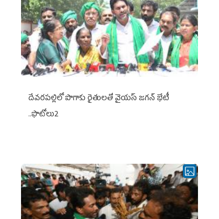
దేవరపల్లిలో పొగాకు రైతులతో వైయస్ జగన్ భేటీ
..ఫొటోలు2