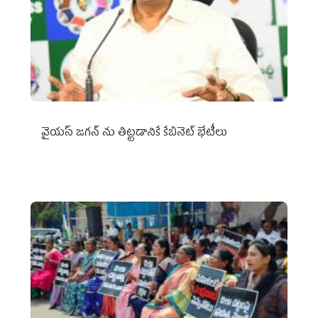
వైయ‌స్ జగన్‌ ను తిట్టడానికే కేబినెట్‌ భేటీలు