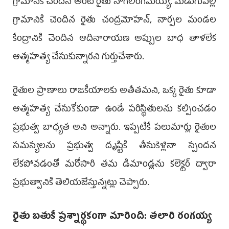
గ్రామానికి చెందిన అరటి రైతు నాగలింగమయ్య, మడుగుపల్లి
గ్రామానికి చెందిన రైతు చంద్రమోహన్, నార్పల మండల
కేంద్రానికి చెందిన ఆదినారాయణ అప్పుల బాధ తాళలేక
ఆత్మహత్య చేసుకున్నారని గుర్తుచేశారు.
రైతుల ప్రాణాలు రాజకీయాలకు అతీతమని, ఒక్క రైతు కూడా
ఆత్మహత్య చేసుకోకుండా ఉండే పరిస్థితులను కల్పించడం
ప్రభుత్వ బాధ్యత అని అన్నారు. ఇప్పటికే పలుమార్లు రైతుల
సమస్యలను ప్రభుత్వ దృష్టికి తీసుకెళ్లినా స్పందన
లేకపోవడంతో మరోసారి తమ డిమాండ్లను కలెక్టర్ ద్వారా
ప్రభుత్వానికి తెలియజేస్తున్నట్లు చెప్పారు.
రైతు బతుకే ప్రశ్నార్థకంగా మారింది: తలారి రంగయ్య