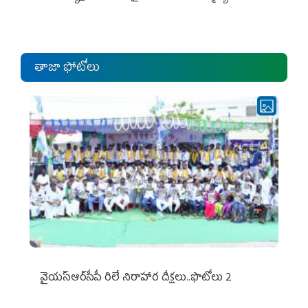
ఎంపీల స‌మావేశం
తాజా ఫోటోలు
వైయ‌స్ఆర్‌సీపీ రిలే నిరాహార దీక్షలు..ఫొటోలు 2