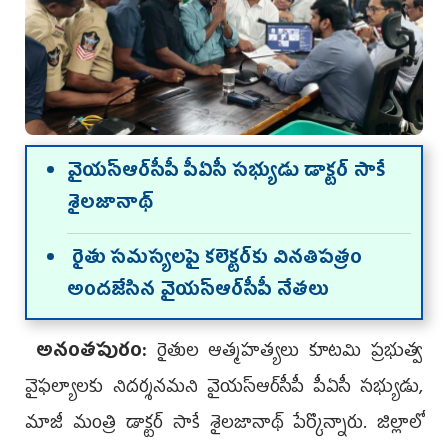
వైయ‌స్ఆర్‌సీపీ పీఏసీ స‌భ్యుడు డాక్ట‌ర్ సాకే
శైలజానాథ్
రైతు సమస్యలపై కలెక్టర్‌కు వినతిపత్రం
అందజేసిన వైయ‌స్ఆర్‌సీపీ నేతలు
అనంతపురం:
రైతుల ఆత్మహత్యలు కూటమి ప్రభుత్వ
వైఫల్యాలకు నిదర్శనమ‌ని వైయ‌స్ఆర్‌సీపీ పీఏసీ స‌భ్యుడు,
మాజీ మంత్రి డాక్ట‌ర్ సాకే శైలజానాథ్ పేర్కొన్నారు. జిల్లాలో