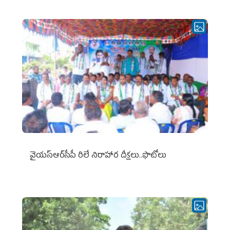
వైయ‌స్ఆర్‌సీపీ రిలే నిరాహార దీక్షలు..ఫొటోలు