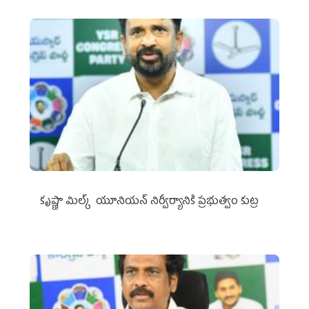
కృష్ణా మిల్క్‌ యూనియన్‌ నిర్వీర్యానికి ప్రభుత్వం కుట్ర