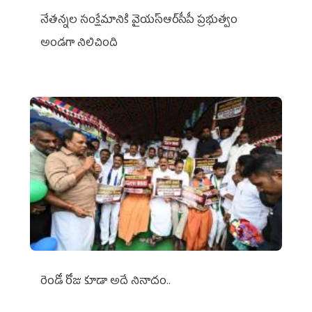
నేతన్నల సంక్షేమానికి వైయ‌స్ఆర్‌సీపీ ప్రభుత్వం
అండగా నిలిచింది
రెండో రోజు కూడా అదే నినాదం..