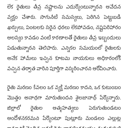
లేక రైతులు తీవ్ర నష్టాలను ఎదుర్కొంటున్నారని ఆవేదన
వ్యక్తం చేశారు. సాగునీటి సమస్యలు, పెరిగిన పెట్టుబడి
ఖర్చులు, పంటలకు సరైన ధరలు లేకపోవడం, నష్టపరిహారం
ఆలస్యం కావడం వంటి కారణాలతో రైతులు తీవ్ర ఇబ్బందులు
పడుతున్నారని తెలిపారు. ఎన్నికల సమయంలో రైతులకు
అనేక హామీలు ఇచ్చిన కూటమి నాయకులు అధికారంలోకి
వచ్చిన తర్వాత వారిని పూర్తిగా విస్మరించారని ఆరోపించారు.
రైతు మరణం కేవలం ఒక వ్యక్తి మరణం కాదని, ఒక కుటుంబం
మొత్తం అనాథగా మారుతుందని శైలజానాథ్ పేర్కొన్నారు.
జిల్లాలో రైతుల ఆత్మహత్యలు పెరుగుతుండటం
ఆందోళనకరమని పేర్కొంటూ పుట్లూరు మండలం ఎల్లుట్ల