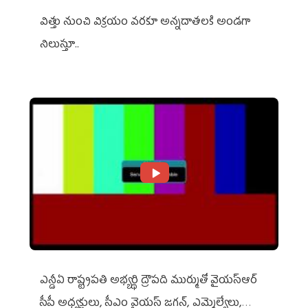
విత్తు నుంచి విక్రయం వరకూ అన్నదాతలకి అండగా
నిలుస్తూ..
ఎన్డీఏ రాష్ట్ర‌ప‌తి అభ్య‌ర్థి ద్రౌప‌ది ముర్ముతో వైయ‌స్ఆర్
సీపీ అధ్య‌క్షులు, సీఎం వైయ‌స్ జ‌గ‌న్, ఎమ్మెల్యేలు,