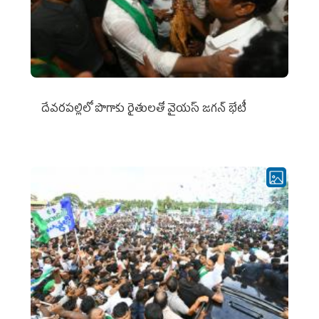
దేవరపల్లిలో పొగాకు రైతులతో వైయస్ జగన్ భేటీ