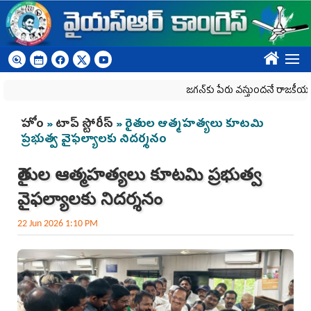
Skip to main content
????
జగన్‌కు పేరు వస్తుందనే రాజకీయ కక్షతో దిశ వ్
You are here
హోం
»
టాప్ స్టోరీస్
» రైతుల ఆత్మహత్యలు కూటమి
ప్రభుత్వ వైఫల్యాలకు నిదర్శనం
రైతుల ఆత్మహత్యలు కూటమి ప్రభుత్వ
వైఫల్యాలకు నిదర్శనం
22 Jun 2026 1:10 PM