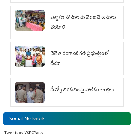
ఎన్నికల హామీలను వెంటనే అమలు
చేయాలి
చేనేత రంగానికి గత ప్రభుత్వంలో
ధీమా
డీఎస్సీ నిరసనలపై పోలీసు ఆంక్షలు
Social Network
Tweets by YSRCParty