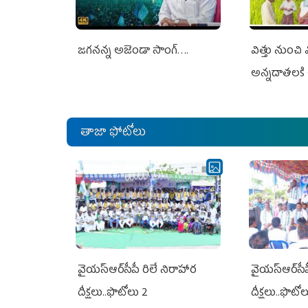
జగనన్న అజెండా సాంగ్….
విత్తు నుంచి
అన్నదాతలకి 
తాజా ఫోటోలు
వైయ‌స్ఆర్‌సీపీ రిలే నిరాహార
వైయ‌స్ఆర్‌సీ
దీక్షలు..ఫొటోలు 2
దీక్షలు..ఫొటో