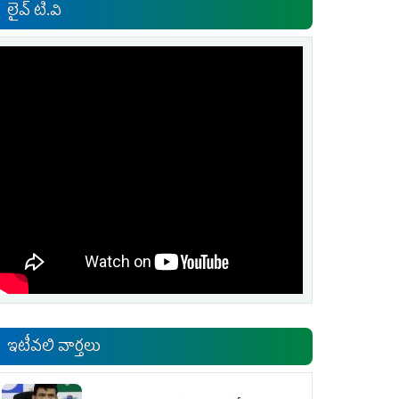
లైవ్ టి.వి
ఇటీవలి వార్తలు