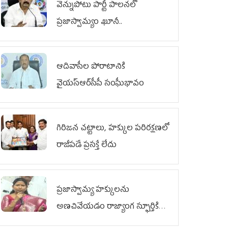
వెన్నుపోటు పార్టీ పాలనలో
ప్రజాస్వామ్యం ఖూనీ..
ఆదివాసీల పోరాటానికి
వైయ‌స్ఆర్‌సీపీ సంఘీభావం
గిరిజన చట్టాలు, హక్కుల పరిరక్షణలో
రాజీపడే ప్రసక్తే లేదు
ప్రజాస్వామ్య హక్కులను
అణచివేయడం రాజ్యాంగ స్ఫూర్తికి
విరుద్ధం