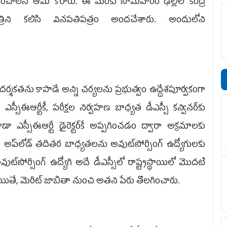
ించాలని ఆమె కోరారు. ఈ మేరకు సోమవారం ఢిల్లీలో కేంద్ర
్రిని కలిసి వినపతిపత్రం అందచేశారు. అందులోని
పారదర్శకతను కాపాడే అన్ని చర్యలను ప్రభుత్వం ఉద్దేశపూర్వకంగా
్సీఈఆర్టీకీ, పరీక్షల నిర్వహణ బాధ్యత డీఎస్సీ కన్వినర్‌కు
స్సీఈఆర్టీ డైరెక్టర్‌కే అప్పగించడం ద్వారా అక్రమాలకు
ాల అప్‌లోడ్‌ తదితర బాధ్యతలను అవుట్‌సోర్సింగ్‌ ఉద్యోగులకు
ట్‌సోర్సింగ్‌ ఉద్యోగి అదే డీఎస్సీలో రాష్ట్రస్థాయిలో మొదటి
ం. అయితే, మెరిట్‌ జాబితా నుంచి అతని పేరు తొలగించారు.