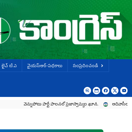
లైవ్ టి.వి
వైయస్ఆర్-పథకాలు
సంప్రదించండి
ెన్నుపోటు పార్టీ పాలనలో ప్రజాస్వామ్యం ఖూనీ..
ఆదివాసీల పోరాటానికి వైయ‌