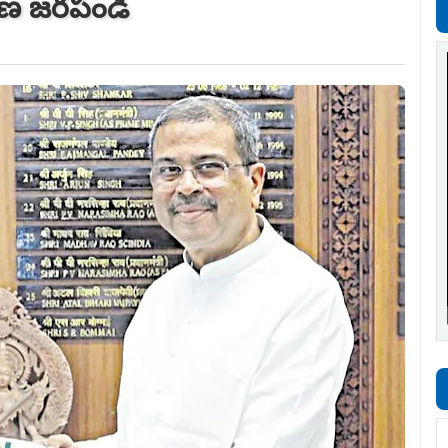
చారణ జరపండి