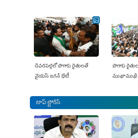
దేవరపల్లిలో పొగాకు రైతులతో
పొగాకు రైతుల‌
వైయస్ జగన్ భేటీ
ముఖాముఖి.
టాప్ స్టోరీస్