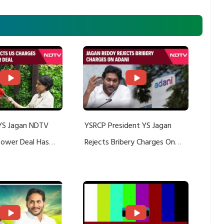
YS Jagan NDTV
YSRCP President YS Jagan
 Power Deal Has
Rejects Bribery Charges On
Do With Adani: YS
Adani, Threatens Defamation
ts US Charges
Suit Against Media Groups