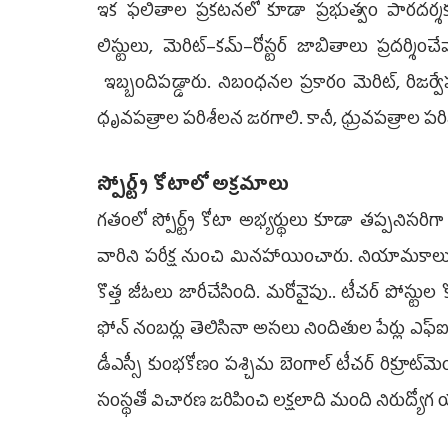
ఇక ఫలితాల ప్రకటనలో కూడా ప్రభుత్వం పారదర్శకత ప
లిస్టులు, మెరిట్‌–కమ్‌–రోస్టర్‌ జాబితాలు ప్రదర్
ఇబ్బందిపడ్డారు. నిబంధనల ప్రకారం మెరిట్, రిజర్
ధృవపత్రాల పరిశీలన జరగాలి. కానీ, ధ్రువపత్రాల 
స్పోర్ట్స్‌ కోటాలో అక్రమాలు
గతంలో స్పోర్ట్స్‌ కోటా అభ్యర్థులు కూడా తప్పనిసరిగ
వారిని పరీక్ష నుంచి మినహాయించారు. నియామకాలు పూ
కొత్త జీఓలు జారీచేసింది. మరోవైపు.. టీచర్‌ పోస్టు
ఫోన్‌ నంబర్లు తెలిసినా అసలు నిందితుల పేర్లు ఎ
డీఎస్సీ కుంభకోణం పశ్చిమ బెంగాల్‌ టీచర్‌ రిక్రూట్‌
సంస్థతో విచారణ జరిపించి లక్షలాది మంది నిరుద్