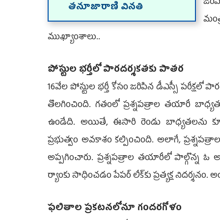
జరిప
తనూజారాణి వినతి
మంత
ముఖ్యాంశాలు..
పోస్టుల భర్తీలో పారదర్శకతకు పాతర
16వేల పోస్టుల భర్తీ కోసం జరిపిన డీఎస్సీ పరీక్షలో 
తొలగించింది. గతంలో ప్రశ్నపత్రాల తయారీ బాధ్యత ఎస
ఉండేది. అయితే, ఈసారి రెండు బాధ్యతలను కూడా ఎ
ప్రభుత్వం అవకాశం కల్పించింది. అలాగే, ప్రశ్నపత్ర
అప్పగించారు. ప్రశ్నపత్రాల తయారీలో పాల్గొన్న ఓ అవు
ర్యాంకు సాధించడం పేపర్‌ లీక్‌కు ప్రత్యక్ష నిదర్శన
ఫలితాల ప్రకటనలోనూ గందరగోళం