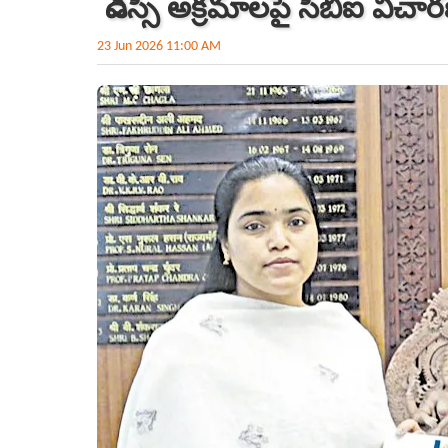
డీఎస్సీ అక్రమాలపై సీబీఐ వి
23 Jun 2026 11:00 AM