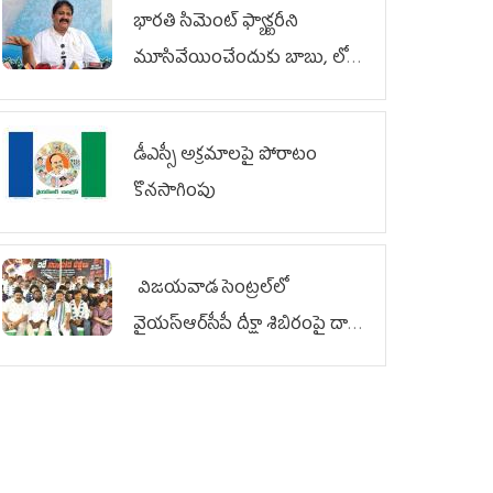
భారతి సిమెంట్ ఫ్యాక్టరీని
మూసివేయించేందుకు బాబు, లోకేశ్
కుట్ర
డీఎస్సీ అక్రమాలపై పోరాటం
కొనసాగింపు
విజయవాడ సెంట్రల్‌లో
వైయ‌స్ఆర్‌సీపీ దీక్షా శిబిరంపై దాడి
దుర్మార్గం