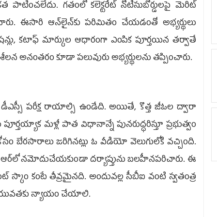
ాటించలేదు. గతంలో కలెక్టరేట్‌ నోటీసుబోర్డులపై మెరిట్‌
శించేవారు. ఈసారి ఆన్‌లైన్‌కు పరిమితం చేయడంతో అభ్యర్థులు
వేషన్లు, కటాఫ్‌ మార్కుల ఆధారంగా ఎంపిక పూర్తయిన తర్వాతే
పరిశీలన అనంతరం కూడా పలువురు అభ్యర్థులను తప్పించారు.
ా డీఎస్సీ పరీక్ష రాయాల్సి ఉండేది. అయితే, కొత్త జీఓల ద్వారా
ర్తయ్యాక మళ్లీ పాత విధానాన్నే పునరుద్ధరిస్తూ ప్రభుత్వం
ల కోసం బేరసారాలు జరిగినట్లు ఓ వీడియో వెలుగులోకి వచ్చింది.
ఫ్‌ఐఆర్‌లో నమోదుచేయకుండా దర్యాప్తును బలహీనపరిచారు. ఈ
మెంట్‌ స్కాం కంటే తీవ్రమైనది. అందువల్ల సీబీఐ వంటి స్వతంత్ర
యోగ యువతకు న్యాయం చేయాలి.