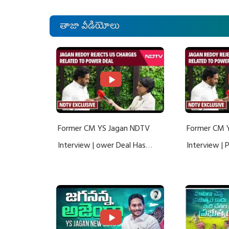
తాజా వీడియోలు
Former CM YS Jagan NDTV
Former CM 
Interview | ower Deal Has
Interview |
Nothing To Do With Adani: YS
Nothing To 
Jagan Rejects US Charges
Jagan Rejec