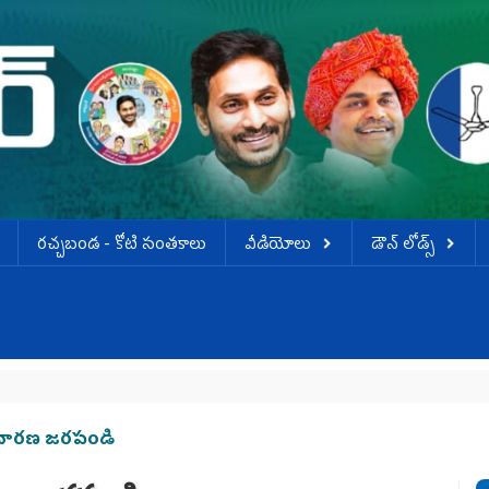
ర‌చ్చ‌బండ‌ - కోటి సంత‌కాలు
వీడియోలు
డౌన్ లోడ్స్
వ
 విచారణ జరపండి