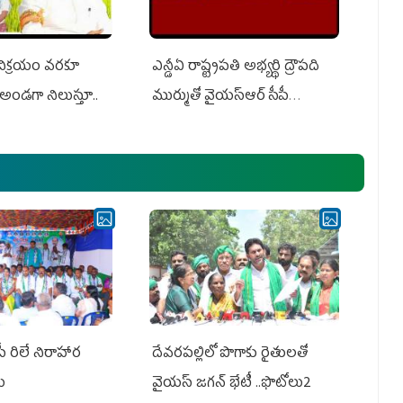
 విక్రయం వరకూ
ఎన్డీఏ రాష్ట్ర‌ప‌తి అభ్య‌ర్థి ద్రౌప‌ది
అండగా నిలుస్తూ..
ముర్ముతో వైయ‌స్ఆర్ సీపీ
అధ్య‌క్షులు, సీఎం వైయ‌స్ జ‌గ‌న్,
ఎమ్మెల్యేలు, ఎంపీల స‌మావేశం
పీ రిలే నిరాహార
దేవరపల్లిలో పొగాకు రైతులతో
లు
వైయస్ జగన్ భేటీ ..ఫొటోలు2