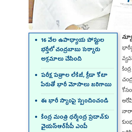
న్యూ
16 వేల ఉపాధ్యాయ పోస్టుల
భారీ
భర్తీలో చంద్రబాబు సర్కారు
వ్యవ
అక్రమాలు చేసింది
కేంద్
పరీక్ష పత్రాల లీకేజీ, క్రీడా కోటా
చంద్
పేరుతో భారీ మోసాలు జరిగాయి
కోసం
ఈ భారీ స్కాంపై స్పందించండి
ఆరోప
నారా
కేంద్ర మంత్రి ధర్మేంద్ర ప్రదాన్‌కు
కుంభ
వైయ‌స్ఆర్‌సీపీ ఎంపీ