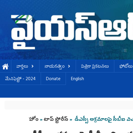
Skip to main content
వార్తలు
నాయకత్వం
పత్రికా ప్రకటనలు
ఫోటోలు
మేనిఫెస్టో - 2024
Donate
English
You are here
హోం
»
టాప్ స్టోరీస్
» డీఎస్సీ అక్రమాలపై సీబీఐ