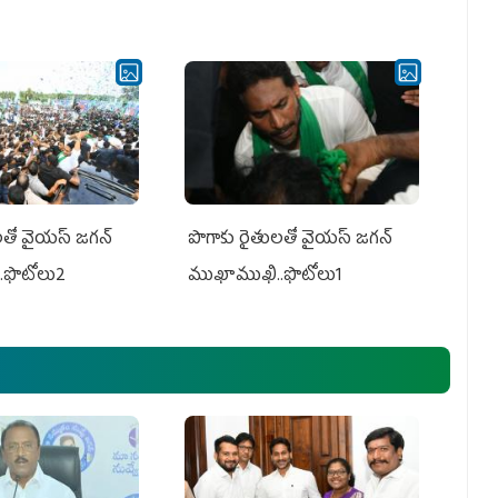
తో వైయ‌స్ జ‌గ‌న్
పొగాకు రైతుల‌తో వైయ‌స్ జ‌గ‌న్
.ఫొటోలు2
ముఖాముఖి..ఫొటోలు1