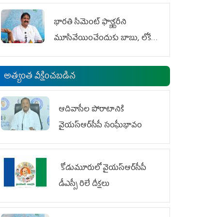
భారతి సిమెంట్ ఫ్యాక్టరీని
మూసివేయించేందుకు బాబు, లోకేశ్
కుట్ర
అత్యంత వీక్షించబడిన
ఆదివాసీల పోరాటానికి
వైయ‌స్ఆర్‌సీపీ సంఘీభావం
కోడుమూరులో వైయ‌స్ఆర్‌సీపీ
డీఎస్సీ రిలే దీక్షలు