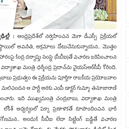
ఢిల్లీ :
ఆంధ్రప్రదేశ్‌లో నిర్వహించిన మెగా డీఎస్సీ ప్రక్రియలో
స్థాయిలో అవినీతి, అక్రమాలు చోటుచేసుకున్నాయని.. మొత్తం
హారంపై కేంద్ర దర్యాప్తు సంస్థ (సీబీఐ)తో విచారణ జరిపించాలని
ర విద్యాశాఖ మంత్రి ధర్మేంద్ర ప్రదాన్‌ను వైయ‌స్ఆర్‌సీపీ కోరింది.
రబాబు ప్రభుత్వం ఈ ప్రక్రియను పూర్తిగా రాజకీయ ప్రయోజనాల
 మలిచిందని ఆ పార్టీ అరకు ఎంపీ డాక్టర్‌ గుమ్మా తనూజారాణి
ించారు. ఇది ముఖ్యమంత్రి చంద్రబాబు, విద్యాశాఖ మంత్రి
 లోకేశ్‌ ఆధ్వర్యంలో పక్కా ప్రణాళికతో రూపొందించిన భారీ
కోణమని.. అందుకే సీబీఐ లేదా సిట్టింగ్‌ జడ్జితో విచారణ