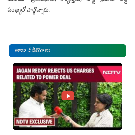
మీడియా ప్రతినిధులు, కార్యకర్తలు, పార్టీ శ్రేణులు పెద్ద
సంఖ్యలో పాల్గొన్నారు.
తాజా వీడియోలు