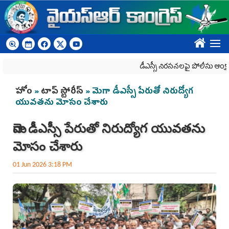
Skip to main content
????
డీఎస్సీ నిరసనలపై పోలీసు ఆంక్షలు
You are here
హోం
»
టాప్ స్టోరీస్
» మెగా డీఎస్సీ పేరుతో నిరుద్యోగ
యువతను మోసం చేశారు
మెగా డీఎస్సీ పేరుతో నిరుద్యోగ యువతను
మోసం చేశారు
01 Jun 2026 3:18 PM