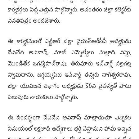
కార్యకర్తలు పెద్ద ఎత్తున పాల్గొన్నారు. అనంతరం జిల్లా కలెక్టర్‌కు
వినతిపత్రం అందజేశారు.
ఈ కార్యక్రమంలో ఎన్టీఆర్ జిల్లా వైయ‌స్ఆర్‌సీపీ అధ్యక్షుడు
దేవినేని అవినాష్, మాజీ ఎమ్మెల్యేలు మల్లాది విష్ణు,
మొండితోక జగన్మోహన్‌రావు, తిరువూరు ఇన్‌చార్జ్ నల్లగట్ల
స్వామిదాసు, జగ్గయ్యపేట ఇన్‌చార్జ్ తన్నీరు నాగేశ్వరరావు,
జిల్లా యువజన విభాగం అధ్యక్షుడు కొరివి చైతన్యతో పాటు
పలువురు నాయకులు పాల్గొన్నారు.
ఈ సందర్భంగా దేవినేని అవినాష్ మాట్లాడుతూ ఎన్నికల
సమయంలో లక్షలాది ఉద్యోగాలు భర్తీ చేస్తామని హామీ ఇచ్చిన