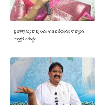
ప్రజాస్వామ్య హక్కులను అణచివేయడం రాజ్యాంగ
స్ఫూర్తికి విరుద్ధం