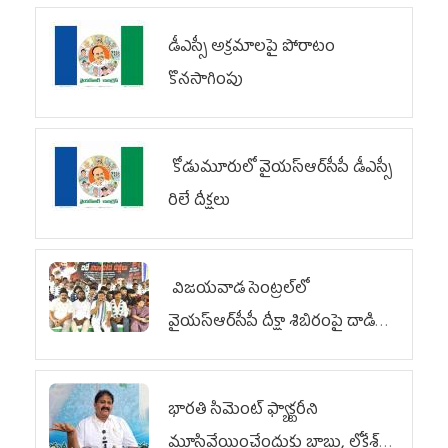
డీఎస్సీ అక్రమాలపై పోరాటం
కొనసాగింపు
కోడుమూరులో వైయ‌స్ఆర్‌సీపీ డీఎస్సీ
రిలే దీక్షలు
విజయవాడ సెంట్రల్‌లో
వైయ‌స్ఆర్‌సీపీ దీక్షా శిబిరంపై దాడి
దుర్మార్గం
భారతి సిమెంట్ ఫ్యాక్టరీని
మూసివేయించేందుకు బాబు, లోకేశ్