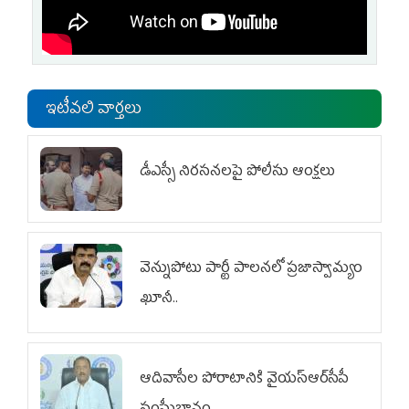
ఇటీవలి వార్తలు
డీఎస్సీ నిరసనలపై పోలీసు ఆంక్షలు
వెన్నుపోటు పార్టీ పాలనలో ప్రజాస్వామ్యం
ఖూనీ..
ఆదివాసీల పోరాటానికి వైయ‌స్ఆర్‌సీపీ