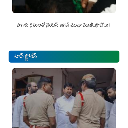
పొగాకు రైతుల‌తో వైయ‌స్ జ‌గ‌న్ ముఖాముఖి..ఫొటోలు1
టాప్ స్టోరీస్