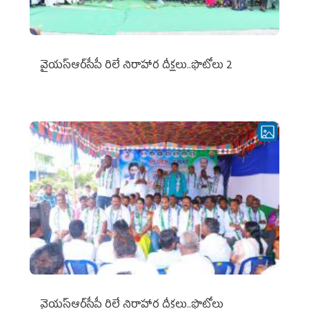
వైయ‌స్ఆర్‌సీపీ రిలే నిరాహార దీక్షలు..ఫొటోలు 2
వైయ‌స్ఆర్‌సీపీ రిలే నిరాహార దీక్షలు..ఫొటోలు