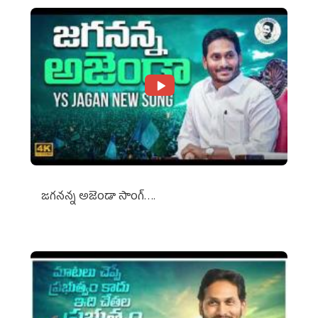
జగనన్న అజెండా సాంగ్….