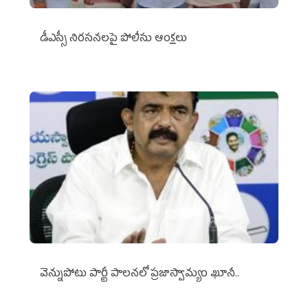
డీఎస్సీ నిరసనలపై పోలీసు ఆంక్షలు
వెన్నుపోటు పార్టీ పాలనలో ప్రజాస్వామ్యం ఖూనీ..