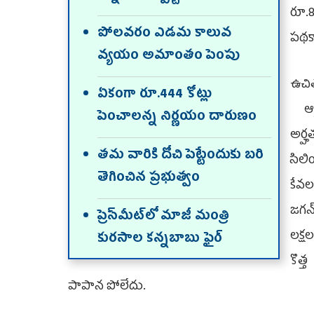
రూ.8
పోలవరం ఎడమ కాలువ
పథకాన
వ్యయం అమాంతం పెంపు
ఉచిత
ఏకంగా రూ.444 కోట్లు
ఆర్ట
పెంచాలన్న నిర్ణయం దారుణం
అర్
తమ వారికి దోచి పెట్టేందుకు బరి
సిలిం
తెగించిన ప్రభుత్వం
కేవల
జగన్
ప్రెస్‌మీట్‌లో మాజీ మంత్రి
లక్షల
కురసాల కన్నబాబు ఫైర్‌
కొత్త
పాపాన పోలేదు.