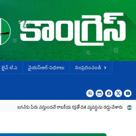
లైవ్ టి.వి
వైయస్ఆర్-పథకాలు
సంప్రదించండి
‌కు పేరు వస్తుందనే రాజకీయ కక్షతో దిశ వ్య‌వ‌స్థ‌ను రద్దు చేశారు
కృష్ణా మిల్క్‌ 