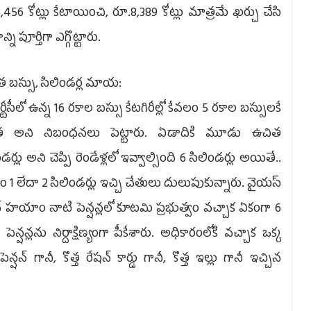
,456 కోట్లు కేటాయించి, రూ.8,389 కోట్లు మాత్రమే ఖర్చు చేసి
్ని పూర్తిగా ఎగ్గొట్టారు.
 బస్సు, సిలిండర్ల మాయ:
ీసీలో ఉన్న 16 రకాల బస్సు కేటగిరీల్లో కేవలం 5 రకాల బస్సులకే
హత అని నిబంధనలు పెట్టారు. ఏడాదికి మూడు ఉచిత
డర్లు అని చెప్పి రెండేళ్లలో ఇవ్వాల్సింది 6 సిలిండర్లు అయితే..
ం 1 లేదా 2 సిలిండర్లు ఇచ్చి చేతులు దులుపుకున్నారు. వైయస్‌
‌ హయాం నాటి పెన్షన్లలో కూటమి ప్రభుత్వం వచ్చాక ఏకంగా 6
 పెన్షన్లను నిర్దాక్షిణ్యంగా పీకేశారు. అధికారంలోకి వచ్చాక ఒక్క
 పెన్షన్‌ గానీ, కొత్త రేషన్‌ కార్డు గానీ, కొత్త ఇల్లు గానీ ఇచ్చిన