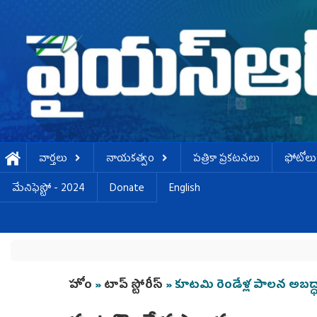
Skip to main content
వార్తలు
నాయకత్వం
పత్రికా ప్రకటనలు
ఫోటోలు
మేనిఫెస్టో - 2024
Donate
English
You are here
హోం
»
టాప్ స్టోరీస్
» కూటమి రెండేళ్ల పాలన అబద