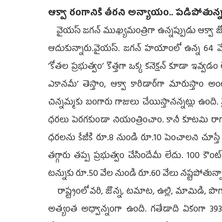
ఆక్వా రంగానికి తీరని అన్యాయం.. పడిపోతున్
వైయస్‌ జగన్‌ ముఖ్యమంత్రిగా ఉన్నప్పుడు ఆక్వా జోన్‌
ఆదుకున్నారు.వైయస్‌. జగన్‌ హయాంలో ఉన్న 64 వేల ఆక్వా
’కోతల ప్రభుత్వం’ కొత్తగా ఒక్క కనెక్షన్‌ కూడా ఇవ్వడ
ఎకానమీ’ తెస్తాం, ఆక్వా కారిడార్‌గా మారుస్తాం అంట
చిన్నమ్మకు బంగారు గాజులు చేయిస్తానన్నట్లు ఉంది
ధరలు పెరగకుండా నియంత్రించాం. కానీ కూటమి రాగా
ధరలను కేజీకి రూ.8 నుండి రూ.10 పెంచాలని చూస్తే వ
తగ్గారు తప్ప ప్రభుత్వం చేసిందేమీ లేదు. 100 కౌ
టన్నుకు రూ.50 వేల నుండి రూ.60 వేలు నష్టపోతున్నా ప్
రాష్ట్రంలో వరి, జొన్న, టమాట, ఉల్లి, మామిడి, పొ
అత్యంత అధ్వాన్నంగా ఉంది. గతేడాది ఏకంగా 39