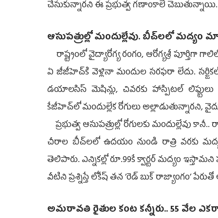
చేసుకున్నారని ఈ ప్రభుత్వ గణాంకాలే చెబుతున్నాయి.
ఆసుపత్రుల్లో మందుల్లేవు. బీచ్‌లలో మద్యం మ
రాష్ట్రంలో వైద్యారోగ్య రంగం, ఆరోగ్యశ్రీ పూర్తిగ
ఏ జీజీహెచ్‌కి వెళ్లినా మందుల సరఫరా లేదు. సర్జికల్
డయాలసిస్‌ మెషిన్లు, చివరకు హాస్పిటల్‌ లిఫ్టు
కేజీహెచ్‌లో మందుల్లేక రోగులు అల్లాడుతున్నారని, వ
ప్రభుత్వ ఆసుపత్రుల్లో రోగులకు మందుల్లేవు కానీ.. రా
చీరాల బీచ్‌లలో ఉదయం నుండి రాత్రి వరకు మద్య
తెలిపారు. ఎన్నికల్లో రూ.99కే క్వార్టర్‌ మద్యం ఇస్త
వీటిని ప్రశ్నిస్తే లోకేష్‌ తన ’రెడ్‌ బుక్‌ రాజ్యాంగం’ పేరు
అమరావతి రైతుల కంట కన్నీరు.. 55 వేల ఎ