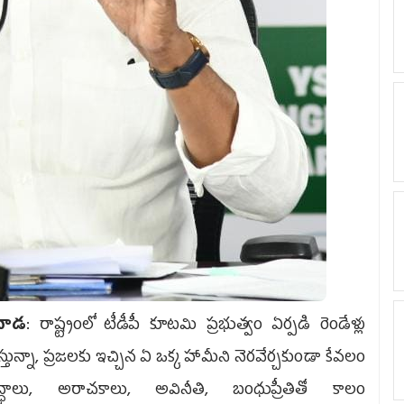
ినాడ
: రాష్ట్రంలో టీడీపీ కూటమి ప్రభుత్వం ఏర్పడి రెండేళ్లు
్తున్నా, ప్రజలకు ఇచ్చిన ఏ ఒక్క హామీని నెరవేర్చకుండా కేవలం
్ధాలు, అరాచకాలు, అవినీతి, బంధుప్రీతితో కాలం