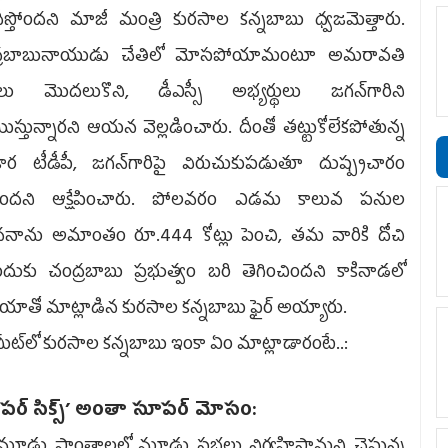
లదీస్తోందని మాజీ మంత్రి కురసాల కన్నబాబు ధ్వజమెత్తారు.
్రబాబునాయుడు చేతిలో మోసపోయామంటూ అమరావతి
ులు మొదలుకొని, డీఎస్సీ అభ్యర్థులు జగన్‌గారిని
యిస్తున్నారని ఆయన వెల్లడించారు. దీంతో తట్టుకోలేకపోతున్న
కార టీడీపీ, జగన్‌గారిపై విరుచుకుపడుతూ దుష్ప్రచారం
్తోందని ఆక్షేపించారు. పోలవరం ఎడమ కాలువ పనుల
నాను అమాంతం రూ.444 కోట్లు పెంచి, తమ వారికి దోచి
టేందుకు చంద్రబాబు ప్రభుత్వం బరి తెగించిందని కాకినాడలో
యాతో మాట్లాడిన కురసాల కన్నబాబు ఫైర్‌ అయ్యారు.
స్‌మీట్‌లో కురసాల కన్నబాబు ఇంకా ఏం మాట్లాడారంటే..:
పర్‌ సిక్స్‌’ అంతా సూపర్‌ మోసం:
ు ప్రాంతాలలో మూడు సభలు నిర్వహిస్తామని చెప్తున్న