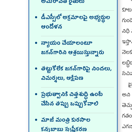
అమరావతి రైతులు
కూటమ
డీఎస్సీలో అక్రమాలపై అభ్యర్థుల
గుం
ఆందోళన
నిధి
ఇస్
న్యాయం చేయాలంటూ
నెలక
జగన్‌గారిని ఆశ్రయిస్తున్నారు
లబ్
తట్టుకోలేక జగన్‌గారిపై నిందలు,
సచివ
విమర్శలు, ఆక్షేపణ
జౖగన
ప్రభుత్వానికి చిత్తశుద్ధి ఉంటే
అని
చేసిన తప్పు ఒప్పుకోవాలి
తెచ్
గతంల
మాజీ మంత్రి కురసాల
ఎగనా
కన్నబాబు స్పష్టీకరణ