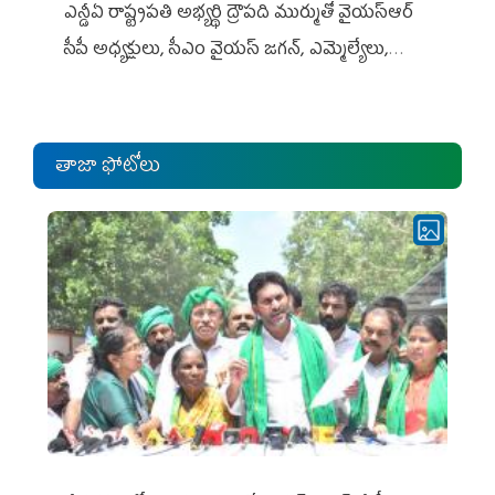
ఎన్డీఏ రాష్ట్ర‌ప‌తి అభ్య‌ర్థి ద్రౌప‌ది ముర్ముతో వైయ‌స్ఆర్
సీపీ అధ్య‌క్షులు, సీఎం వైయ‌స్ జ‌గ‌న్, ఎమ్మెల్యేలు,
ఎంపీల స‌మావేశం
తాజా ఫోటోలు