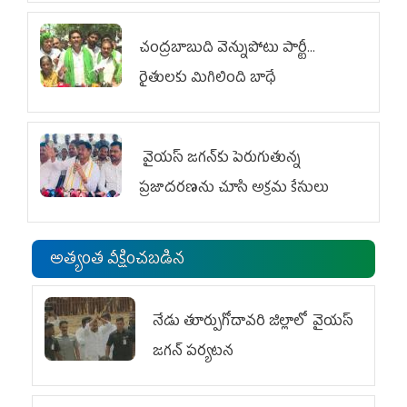
చంద్రబాబుది వెన్నుపోటు పార్టీ...
రైతులకు మిగిలింది బాధే
వైయ‌స్ జగన్‌కు పెరుగుతున్న
ప్రజాదరణను చూసి అక్రమ కేసులు
అత్యంత వీక్షించబడిన
నేడు తూర్పుగోదావరి జిల్లాలో వైయస్‌
జగన్‌ పర్యటన