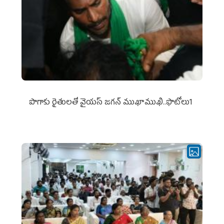
పొగాకు రైతుల‌తో వైయ‌స్ జ‌గ‌న్ ముఖాముఖి..ఫొటోలు1