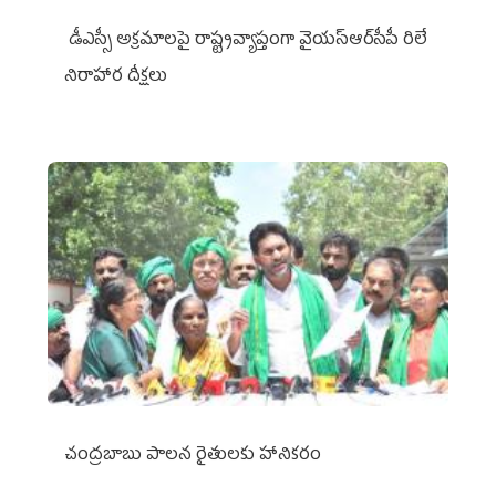
డీఎస్సీ అక్రమాలపై రాష్ట్రవ్యాప్తంగా వైయ‌స్ఆర్‌సీపీ రిలే
నిరాహార దీక్షలు
చంద్రబాబు పాలన రైతులకు హానికరం