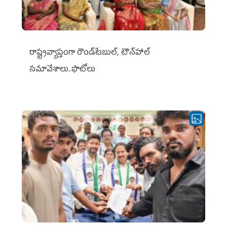
రాష్ట్రవ్యాప్తంగా రౌండ్‌టేబుల్‌, టౌన్‌హాల్‌
సమావేశాలు..ఫొటోలు