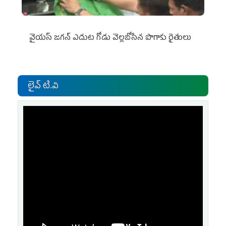
వైయ‌స్‌ జగన్ ఎదుట గోడు వెల్లబోసిన పొగాకు రైతులు
లైవ్ టి.వి