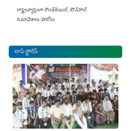
రాష్ట్రవ్యాప్తంగా రౌండ్‌టేబుల్‌, టౌన్‌హాల్‌
సమావేశాలు..ఫొటోలు
టాప్ స్టోరీస్