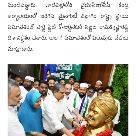
మండిపడ్డారు. తాడేపల్లిలోని వైయ‌స్ఆర్‌సీపీ కేంద్ర
కార్యాలయంలో జరిగిన మైనారిటీ విభాగం రాష్ట్ర స్థాయి
సమావేశంలో పార్టీ స్టేట్ కో-ఆర్డినేట‌ర్ స‌జ్జ‌ల రామ‌కృష్ణారెడ్డి
దిశానిర్దేశం చేశారు. అలాగే స‌మావేశంలో ప‌లువురు నేత‌లు
మాట్లాడారు.