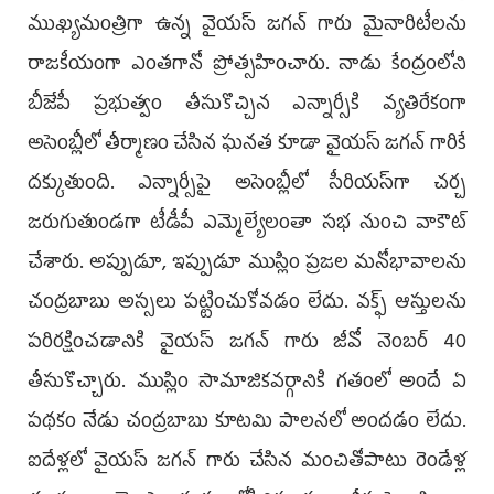
ముఖ్య‌మంత్రిగా ఉన్న‌ వైయ‌స్ జ‌గన్ గారు మైనారిటీల‌ను
రాజ‌కీయంగా ఎంత‌గానో ప్రోత్స‌హించారు. నాడు కేంద్రంలోని
బీజేపీ ప్ర‌భుత్వం తీసుకొచ్చిన ఎన్నార్సీకి వ్య‌తిరేకంగా
అసెంబ్లీలో తీర్మాణం చేసిన ఘ‌న‌త కూడా వైయ‌స్ జ‌గ‌న్ గారికే
ద‌క్కుతుంది. ఎన్నార్సీపై అసెంబ్లీలో సీరియ‌స్‌గా చ‌ర్చ
జరుగుతుండ‌గా టీడీపీ ఎమ్మెల్యేలంతా స‌భ నుంచి వాకౌట్
చేశారు. అప్పుడూ, ఇప్పుడూ ముస్లిం ప్ర‌జ‌ల మ‌నోభావాల‌ను
చంద్ర‌బాబు అస్స‌లు ప‌ట్టించుకోవ‌డం లేదు. వ‌క్ఫ్ ఆస్తుల‌ను
ప‌రిర‌క్షించ‌డానికి వైయ‌స్ జ‌గ‌న్ గారు జీవో నెంబ‌ర్ 40
తీసుకొచ్చారు. ముస్లిం సామాజిక‌వ‌ర్గానికి గ‌తంలో అందే ఏ
ప‌థ‌కం నేడు చంద్ర‌బాబు కూట‌మి పాల‌న‌లో అంద‌డం లేదు.
ఐదేళ్ల‌లో వైయ‌స్ జ‌గ‌న్ గారు చేసిన మంచితోపాటు రెండేళ్ల