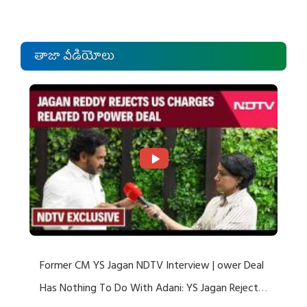
తాజా వీడియోలు
Former CM YS Jagan NDTV Interview | ower Deal
Has Nothing To Do With Adani: YS Jagan Rejects