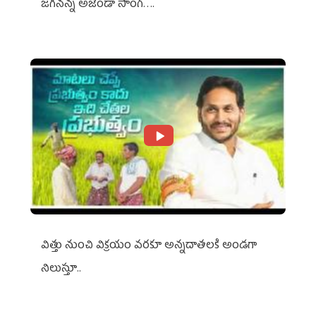
జగనన్న అజెండా సాంగ్….
విత్తు నుంచి విక్రయం వరకూ అన్నదాతలకి అండగా
నిలుస్తూ..