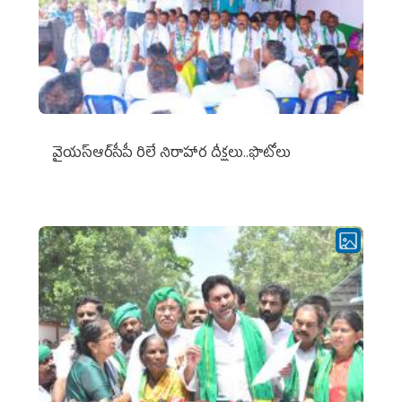
వైయ‌స్ఆర్‌సీపీ రిలే నిరాహార దీక్షలు..ఫొటోలు