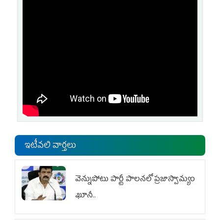
ఇటీవలి వార్తలు
వెన్నుపోటు పార్టీ పాలనలో ప్రజాస్వామ్యం
ఖూనీ..