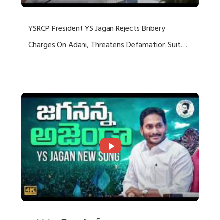
YSRCP President YS Jagan Rejects Bribery
Charges On Adani, Threatens Defamation Suit
Against Media Groups