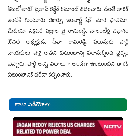
కేసులో తారక్ ప్రతాప్ రెడ్డికి రిమాండ్ విధించారు. దీంతో తారక్
ఇంటికి గుంటూరు తూర్పు ఇంచార్జ్ షేక్ నూరి ఫాతిమా,
మీడియా సెక్రటరీ వజ్రాల జై రామిరెడ్డి, వాలంటీర్ల విభాగం
జోనల్ అధ్యక్షుడు సీతా రామిరెడ్డి, ప‌లువురు పార్టీ
నాయకులు వెళ్లి అతని కుటుంబాన్ని పరామర్శించి ధైర్యం
చెప్పారు. పార్టీ అన్ని విధాలుగా అండగా ఉంటుందని తారక్
కుటుంబానికి భరోసా క‌ల్పించారు.
తాజా వీడియోలు