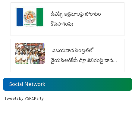
డీఎస్సీ అక్రమాలపై పోరాటం
కొనసాగింపు
విజయవాడ సెంట్రల్‌లో
వైయ‌స్ఆర్‌సీపీ దీక్షా శిబిరంపై దాడి
దుర్మార్గం
Social Network
Tweets by YSRCParty