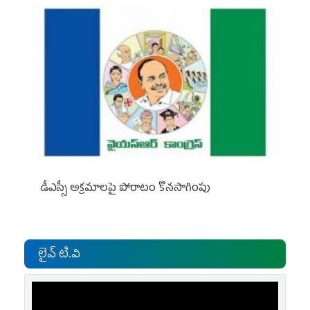
డీఎస్సీ అక్రమాలపై పోరాటం కొనసాగింపు
లైవ్ టి.వి