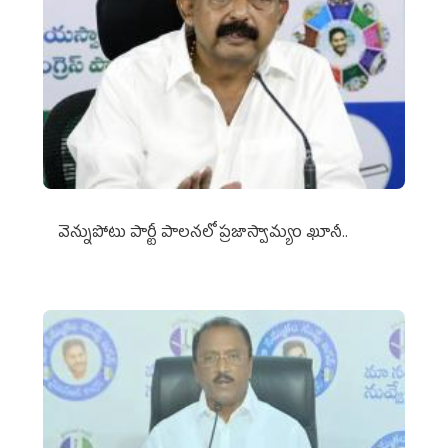
వెన్నుపోటు పార్టీ పాలనలో ప్రజాస్వామ్యం ఖూనీ..