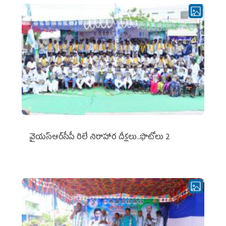
వైయ‌స్ఆర్‌సీపీ రిలే నిరాహార దీక్షలు..ఫొటోలు 2