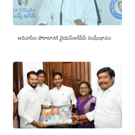
ఆదివాసీల పోరాటానికి వైయ‌స్ఆర్‌సీపీ సంఘీభావం