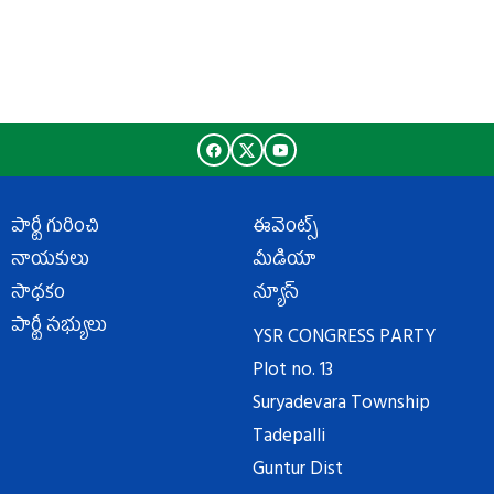
పార్టీ గురించి
ఈవెంట్స్
నాయకులు
మీడియా
సాధకం
న్యూస్
పార్టీ సభ్యులు
YSR CONGRESS PARTY
Plot no. 13
Suryadevara Township
Tadepalli
Guntur Dist