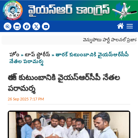
Skip to main content
????
వెన్నుపోటు పార్టీ పాలనలో ప్రజాస్వామ్య
You are here
హోం
»
టాప్ స్టోరీస్
» తార‌క్ కుటుంబానికి వైయ‌స్ఆర్‌సీపీ
నేత‌ల ప‌రామ‌ర్శ‌
తార‌క్ కుటుంబానికి వైయ‌స్ఆర్‌సీపీ నేత‌ల
ప‌రామ‌ర్శ‌
26 Sep 2025 7:17 PM