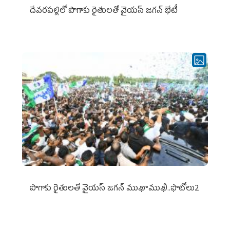
దేవరపల్లిలో పొగాకు రైతులతో వైయస్ జగన్ భేటీ
పొగాకు రైతుల‌తో వైయ‌స్ జ‌గ‌న్ ముఖాముఖి..ఫొటోలు2