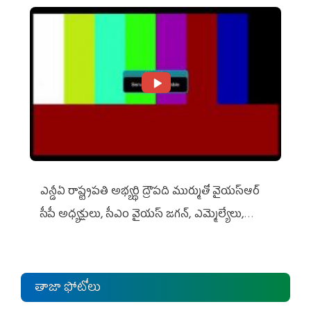
ఎన్డీఏ రాష్ట్ర‌ప‌తి అభ్య‌ర్థి ద్రౌప‌ది ముర్ముతో వైయ‌స్ఆర్
సీపీ అధ్య‌క్షులు, సీఎం వైయ‌స్ జ‌గ‌న్, ఎమ్మెల్యేలు,
ఎంపీల స‌మావేశం
తాజా ఫోటోలు