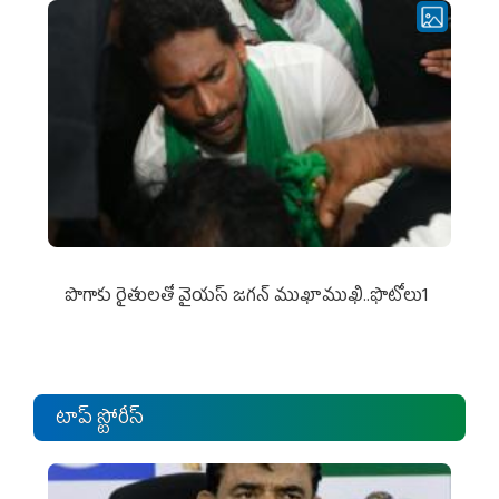
పొగాకు రైతుల‌తో వైయ‌స్ జ‌గ‌న్ ముఖాముఖి..ఫొటోలు1
టాప్ స్టోరీస్