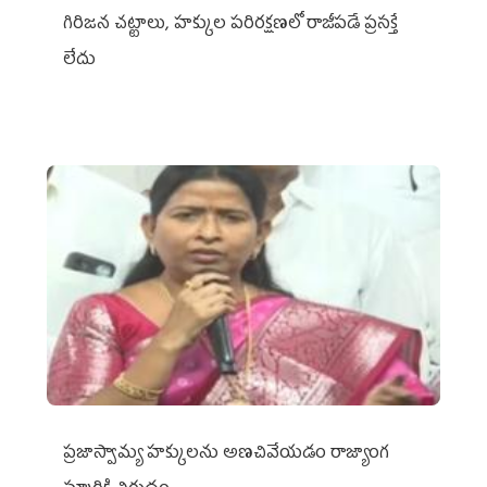
గిరిజన చట్టాలు, హక్కుల పరిరక్షణలో రాజీపడే ప్రసక్తే
లేదు
ప్రజాస్వామ్య హక్కులను అణచివేయడం రాజ్యాంగ