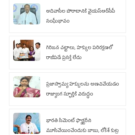
ఆదివాసీల పోరాటానికి వైయ‌స్ఆర్‌సీపీ
సంఘీభావం
గిరిజన చట్టాలు, హక్కుల పరిరక్షణలో
రాజీపడే ప్రసక్తే లేదు
ప్రజాస్వామ్య హక్కులను అణచివేయడం
రాజ్యాంగ స్ఫూర్తికి విరుద్ధం
భారతి సిమెంట్ ఫ్యాక్టరీని
మూసివేయించేందుకు బాబు, లోకేశ్ కుట్ర