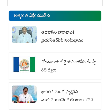
అత్యంత వీక్షించబడిన
ఆదివాసీల పోరాటానికి
వైయ‌స్ఆర్‌సీపీ సంఘీభావం
కోడుమూరులో వైయ‌స్ఆర్‌సీపీ డీఎస్సీ
రిలే దీక్షలు
భారతి సిమెంట్ ఫ్యాక్టరీని
మూసివేయించేందుకు బాబు, లోకేశ్
కుట్ర