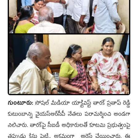
గుంటూరు:
సోషల్ మీడియా యాక్టివిస్ట్ తారక్ ప్రతాప్ రెడ్డి
కుటుంబాన్ని వైయ‌స్ఆర్‌సీపీ నేత‌లు ప‌రామ‌ర్శించి అండగా
నిలిచారు. తార‌క్‌పై సీఐడీ అధికారుల‌తో కూట‌మి ప్ర‌భుత్వంపై
తప్పుడు కేసు పెట్టి.. అక్రమంగా అరెస్ట్ చేయించారు. ఈ