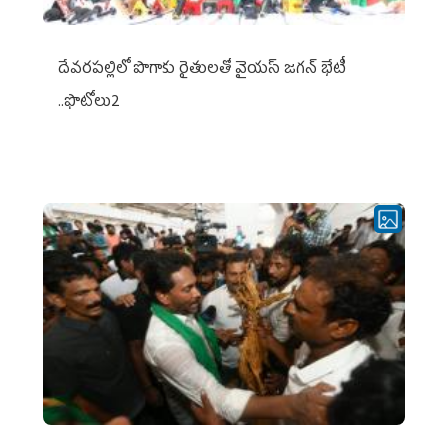
దేవరపల్లిలో పొగాకు రైతులతో వైయస్ జగన్ భేటీ
..ఫొటోలు2