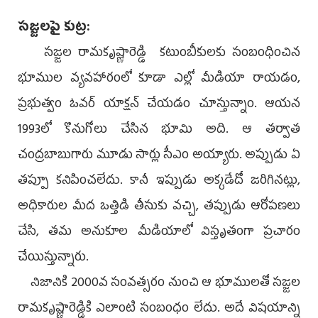
సజ్జలపై కుట్ర:
సజ్జల రామకృష్ణారెడ్డి కటుంబీకులకు సంబంధించిన
భూముల వ్యవహారంలో కూడా ఎల్లో మీడియా రాయడం,
ప్రభుత్వం ఓవర్‌ యాక్షన్‌ చేయడం చూస్తున్నాం. ఆయన
1993లో కొనుగోలు చేసిన భూమి అది. ఆ తర్వాత
చంద్రబాబుగారు మూడు సార్లు సీఎం అయ్యారు. అప్పుడు ఏ
తప్పూ కనిపించలేదు. కానీ ఇప్పుడు అక్కడేదో జరిగినట్లు,
అధికారుల మీద ఒత్తిడి తీసుకు వచ్చి, తప్పుడు ఆరోపణలు
చేసి, తమ అనుకూల మీడియాలో విస్తృతంగా ప్రచారం
చేయిస్తున్నారు.
నిజానికి 2000వ‌ సంవత్సరం నుంచి ఆ భూములతో సజ్జల
రామకృష్ణారెడ్డికి ఎలాంటి సంబంధం లేదు. అదే విషయాన్ని