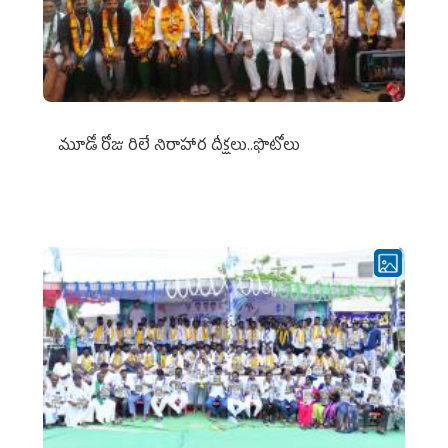
మూడో రోజు రిలే నిరాహార దీక్షలు..ఫొటోలు