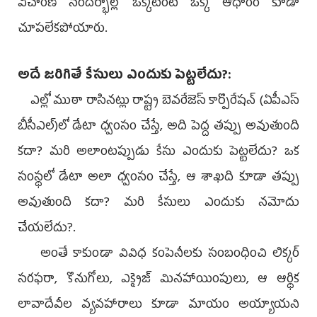
విచారణ సందర్భాల్లో ఒక్కటంటే ఒక్క ఆధారం కూడా
చూపలేకపోయారు.
అదే జరిగితే కేసులు ఎందుకు పెట్టలేదు?:
ఎల్లో ముఠా రాసినట్లు రాష్ట్ర బెవరేజెస్‌ కార్పొరేషన్‌ (ఏపీఎస్‌
బీసీఎల్‌)లో డేటా ధ్వంసం చేస్తే, అది పెద్ద తప్పు అవుతుంది
కదా? మరి అలాంటప్పుడు కేసు ఎందుకు పెట్టలేదు? ఒక
సంస్థలో డేటా అలా ధ్వంసం చేస్తే, ఆ శాఖది కూడా తప్పు
అవుతుంది కదా? మరి కేసులు ఎందుకు నమోదు
చేయలేదు?.
అంతే కాకుండా వివిధ కంపెనీలకు సంబంధించి లిక్కర్‌
సరఫరా, కొనుగోలు, ఎక్సైజ్‌ మినహాయింపులు, ఆ ఆర్థిక
లావాదేవీల వ్యవహారాలు కూడా మాయం అయ్యాయని