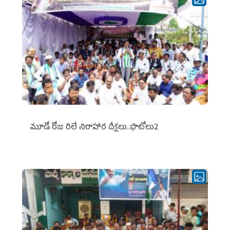
మూడో రోజు రిలే నిరాహార దీక్షలు..ఫొటోలు2