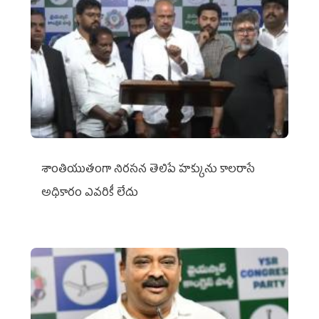
శాంతియుతంగా నిరసన తెలిపే హక్కును కాలరాసే
అధికారం ఎవరికీ లేదు