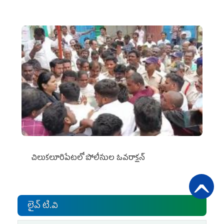
చిలుక‌లూరిపేట‌లో పోలీసుల ఓవ‌రాక్ష‌న్‌
లైవ్ టి.వి