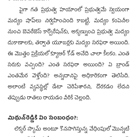
పైగా గత ప్రభుత్వ హయాంలో ప్రభుత్వమే స్వయంగా
మద్యం షాప్‌లు నిర్వహించింది కాబట్టి, మద్యం కంపెనీల
నుంచి బెవరేజెస్‌ కార్పొరేషన్‌కు, అక్కణ్నుంచి ప్రభుత్వ మద్యం
దుకాణాలకు, తర్వాత యూజర్లకు మద్యం సరఫరా అయింది.
ఈ మొత్తం ప్రక్రియలో క్యూఆర్‌ కోడ్‌ అనేది చాలా కీలకం. ఎంత
సరుకు వచ్చింది? ఎంత సరఫరా అయింది? ఏ బ్రాండ్‌
ఎంతమేర వెళ్తోంది? అన్నదానిపై అధికారికంగా తెలిసేది.
అలాంటి వ్యవస్థల్లో డేటా చెరిపేశారని, దొరకడం లేదని
తప్పుడు రాతలు రాయడం వీరికే చెల్లంది.
మిథున్‌రెడ్డికి ఏం సంబంధం?:
లిక్కర్‌ స్కామ్‌ అంటూ కొనసాగిస్తున్న వేధింపులో మొన్నటి