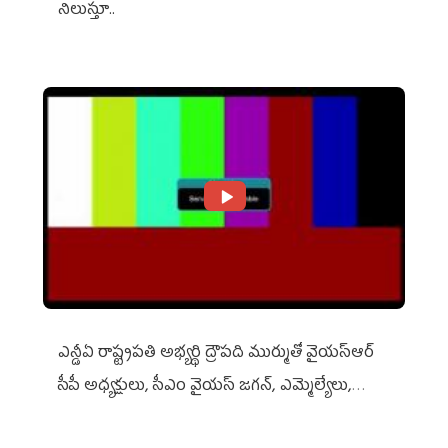
నిలుస్తూ..
ఎన్డీఏ రాష్ట్ర‌ప‌తి అభ్య‌ర్థి ద్రౌప‌ది ముర్ముతో వైయ‌స్ఆర్
సీపీ అధ్య‌క్షులు, సీఎం వైయ‌స్ జ‌గ‌న్, ఎమ్మెల్యేలు,
ఎంపీల స‌మావేశం