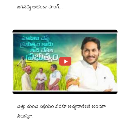
జగనన్న అజెండా సాంగ్….
విత్తు నుంచి విక్రయం వరకూ అన్నదాతలకి అండగా
నిలుస్తూ..