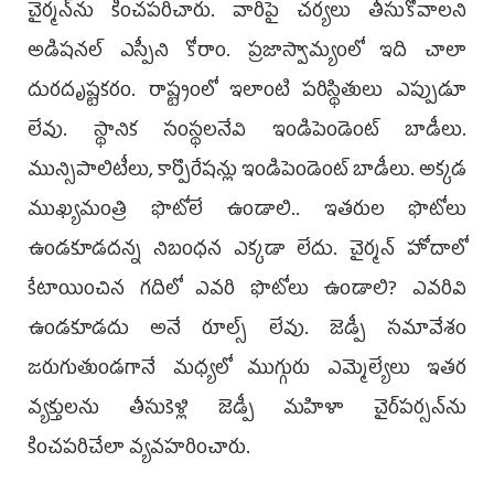
చైర్మన్‌ను కించపరిచారు. వారిపై చర్యలు తీసుకోవాలని
అడిషనల్‌ ఎస్పీని కోరాం. ప్రజాస్వామ్యంలో ఇది చాలా
దురదృష్టకరం. రాష్ట్రంలో ఇలాంటి పరిస్థితులు ఎప్పుడూ
లేవు. స్థానిక సంస్థలనేవి ఇండిపెండెంట్‌ బాడీలు.
మున్సిపాలిటీలు, కార్పొరేషన్లు ఇండిపెండెంట్‌ బాడీలు. అక్కడ
ముఖ్యమంత్రి ఫొటోలే ఉండాలి.. ఇతరుల ఫొటోలు
ఉండకూడదన్న నిబంధన ఎక్కడా లేదు. చైర్మన్‌ హోదాలో
కేటాయించిన గదిలో ఎవరి ఫొటోలు ఉండాలి? ఎవరివి
ఉండకూడదు అనే రూల్స్‌ లేవు. జెడ్పీ సమావేశం
జరుగుతుండగానే మధ్యలో ముగ్గురు ఎమ్మెల్యేలు ఇతర
వ్యక్తులను తీసుకెళ్లి జెడ్పీ మహిళా చైర్‌పర్సన్‌ను
కించపరిచేలా వ్యవహరించారు.