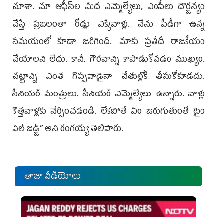
చూశా. మా ఆఫీస్‌ల మీద ఎమ్మెల్యేలు, ఎంపీలు దౌర్జన్యం
చేస్తే ప్రజలంతా రోడ్లు ఎక్కేవాళ్లు. నేను పీడీగా ఉన్న
సమయంలో కూడా జరిగింది. మాకు ప్రతీదీ రాజకీయం
చేయాలని లేదు. కానీ, గౌరవాన్ని కాపాడుకోవడం ముఖ్యం.
చట్టాన్ని ఎంత గొప్పవాడైనా చేతుల్లోకి తీసుకోకూడదు.
సీనియర్‌ మంత్రులు, సీనియర్‌ ఎమ్మెల్యేలు ఉన్నారు. వాళ్లు
కొత్తవాళ్లకు నేర్పించడండి. లేకపోతే ఏం జరుగుతుంతో టైం
విల్‌ జడ్జ్‌’’ అని రంగయ్య తెలిపారు.
తాజా వీడియోలు