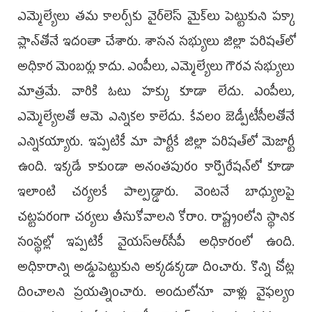
ఎమ్మెల్యేలు తమ కాలర్స్‌కు వైర్‌లెస్‌ మైక్‌లు పెట్టుకుని పక్కా
ప్లాన్‌తోనే ఇదంతా చేశారు. శాసన సభ్యులు జిల్లా పరిషత్‌లో
అధికార మెంబర్లు కాదు. ఎంపీలు, ఎమ్మెల్యేలు గౌరవ సభ్యులు
మాత్రమే. వారికి ఓటు హక్కు కూడా లేదు. ఎంపీలు,
ఎమ్మెల్యేలతో ఆమె ఎన్నికల కాలేదు. కేవలం జెడ్పీటీసీలతోనే
ఎన్నికయ్యారు. ఇప్పటికీ మా పార్టీకే జిల్లా పరిషత్‌లో మెజార్టీ
ఉంది. ఇక్కడే కాకుండా అనంతపురం కార్పొరేషన్‌లో కూడా
ఇలాంటి చర్యలకే పాల్పడ్డారు. వెంటనే బాధ్యులపై
చట్టపరంగా చర్యలు తీసుకోవాలని కోరాం. రాష్ట్రంలోని స్థానిక
సంస్థల్లో ఇప్పటికీ వైయ‌స్ఆర్‌సీపీ అధికారంలో ఉంది.
అధికారాన్ని అడ్డుపెట్టుకుని అక్కడక్కడా దించారు. కొన్ని చోట్ల
దించాలని ప్రయత్నించారు. అందులోనూ వాళ్లు వైఫల్యం