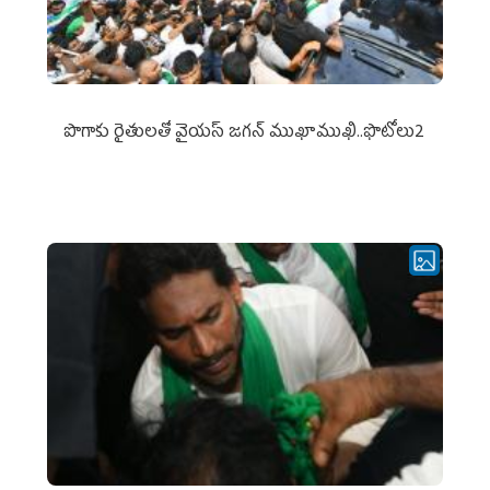
పొగాకు రైతుల‌తో వైయ‌స్ జ‌గ‌న్ ముఖాముఖి..ఫొటోలు2