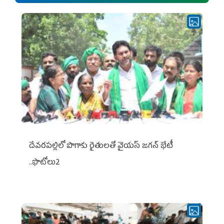
దేవరపల్లిలో పొగాకు రైతులతో వైయస్ జగన్ భేటీ
..ఫొటోలు2