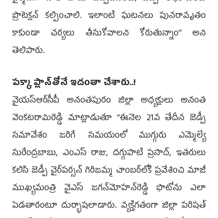
ప్రొటెక్షన్‌ కల్పించాలి. ఇలాంటి ఘటనలు పునరావృతం
కాకుండా చర్యలు తీసుకోవాలని కోరుతున్నాం’’ అని
తెలిపారు.
పక్కా ప్లాన్‌తోనే ఇదంతా చేశారు..!
వైయ‌స్ఆర్‌సీపీ అనంతపురం జిల్లా అధ్యక్షులు అనంత
వెంకటరామిరెడ్డి మాట్లాడుతూ ‘‘ఈనెల 21వ తేదీన జెడ్పీ
సమావేశం జరిగే సమయంలో ముగ్గురు ఎమ్మెల్యే
సురేంద్రబాబు, ఎంఎస్‌ రాజు, దగ్గుపాటి ప్రసాద్, ఇతరులు
కలిసి జెడ్పీ చైర్‌పర్సన్‌ గిరిజమ్మ చాంబర్‌లోకి ప్రవేశించి మాజీ
ముఖ్యమంత్రి వైఎస్‌ జగన్‌మోహన్‌రెడ్డి ఫొటోను ఎలా
పెడతారంటూ దుర్భాషలాడారు. వ్యక్తిగతంగా జిల్లా పరిషత్‌