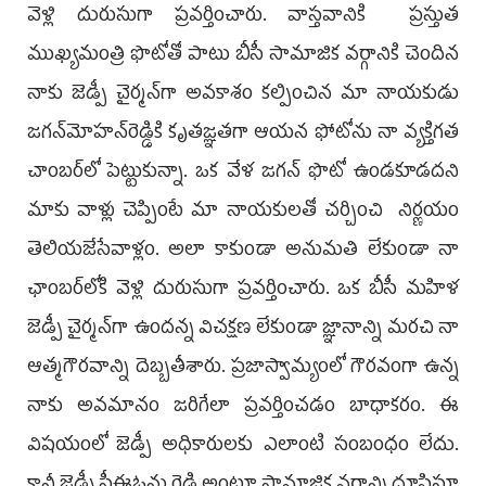
వెళ్లి దురుసుగా ప్రవర్తించారు. వాస్తవానికి ప్రస్తుత
ముఖ్యమంత్రి ఫొటోతో పాటు బీసీ సామాజిక వర్గానికి చెందిన
నాకు జెడ్పీ చైర్మన్‌గా అవకాశం కల్పించిన మా నాయకుడు
జగన్‌మోహన్‌రెడ్డికి కృతజ్ఞతగా ఆయన ఫోటోను నా వ్యక్తిగత
చాంబర్‌లో పెట్టుకున్నా. ఒక వేళ జగన్‌ ఫొటో ఉండకూడదని
మాకు వాళ్లు చెప్పింటే మా నాయకులతో చర్చించి నిర్ణయం
తెలియజేసేవాళ్లం. అలా కాకుండా అనుమతి లేకుండా నా
ఛాంబర్‌లోకి వెళ్లి దురుసుగా ప్రవర్తించారు. ఒక బీసీ మహిళ
జెడ్పీ చైర్మన్‌గా ఉందన్న విచక్షణ లేకుండా జ్ఞానాన్ని మరచి నా
ఆత్మగౌరవాన్ని దెబ్బతీశారు. ప్రజాస్వామ్యంలో గౌరవంగా ఉన్న
నాకు అవమానం జరిగేలా ప్రవర్తించడం బాధాకరం. ఈ
విషయంలో జెడ్పీ అధికారులకు ఎలాంటి సంబంధం లేదు.