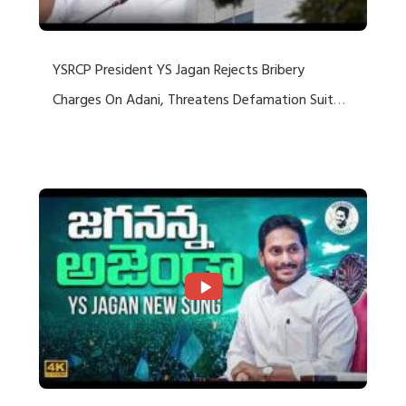
YSRCP President YS Jagan Rejects Bribery
Charges On Adani, Threatens Defamation Suit
Against Media Groups