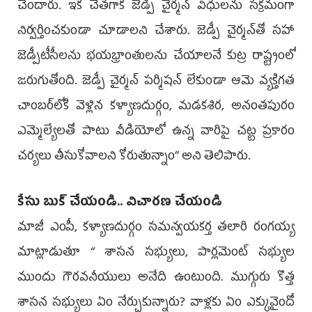
చెందారు. ఇక చేతగాక జెడ్పీ చైర్మన్‌ విధులను సక్రమంగా
నిర్వర్తించకుండా చూడాలని చేశారు. జెడ్పీ చైర్మన్‌తో సహా
జెడ్పీటీసీలను భయభ్రాంతులను చేయాలనే కుట్ర రాష్ట్రంలో
జరుగుతోంది. జెడ్పీ చైర్మన్‌ పర్మిషన్‌ లేకుండా ఆమె వ్యక్తిగత
చాంబర్‌లోకి వెళ్లిన కళ్యాణదుర్గం, మడకశిర, అనంతపురం
ఎమ్మెల్యేలతో పాటు వీడియోలో ఉన్న వారిపై చట్ట ప్రకారం
చర్యలు తీసుకోవాలని కోరుతున్నాం’’ అని తెలిపారు.
కేసు బుక్‌ చేయండి.. విచారణ చేయండి
మాజీ ఎంపీ, కళ్యాణదుర్గం సమన్వయకర్త తలారి రంగయ్య
మాట్లాడుతూ ‘‘ శాసన సభ్యులు, పార్లమెంట్‌ సభ్యుల
ముందు గౌరవనీయులు అనేది ఉంటుంది. ముగ్గురు కొత్త
శాసన సభ్యులు ఏం నేర్చుకున్నారు? వాళ్లకు ఏం ఎక్కువైందో