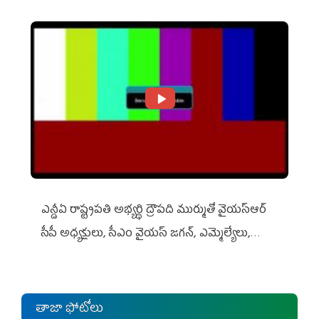
ఎన్డీఏ రాష్ట్ర‌ప‌తి అభ్య‌ర్థి ద్రౌప‌ది ముర్ముతో వైయ‌స్ఆర్
సీపీ అధ్య‌క్షులు, సీఎం వైయ‌స్ జ‌గ‌న్, ఎమ్మెల్యేలు,
ఎంపీల స‌మావేశం
తాజా ఫోటోలు