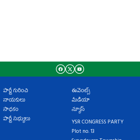
పార్టీ గురించి
ఈవెంట్స్
నాయకులు
మీడియా
సాధకం
న్యూస్
పార్టీ సభ్యులు
YSR CONGRESS PARTY
Plot no. 13