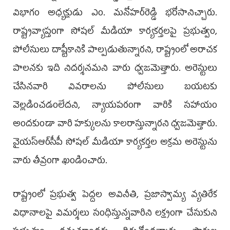
విభాగం అధ్యక్షుడు ఎం. మనోహర్‌రెడ్డి భ‌రోసానిచ్చారు.
రాష్ట్రవ్యాప్తంగా సోషల్‌ మీడియా కార్యకర్తలపై ప్రభుత్వం,
పోలీసులు దాష్టీకానికి పాల్పడుతున్నారని, రాష్ట్రంలో అరాచక
పాలనకు ఇది నిదర్శనమని వారు ధ్వజమెత్తారు. అరెస్టులు
చేసినవారి వివరాలను పోలీసులు బయటకు
వెల్లడించడంలేదని, న్యాయపరంగా వారికి సహాయం
అందకుండా వారి హక్కులను కాలరాస్తున్నారని ధ్వజమెత్తారు.
వైయ‌స్ఆర్‌సీపీ సోష‌ల్ మీడియా కార్య‌క‌ర్త‌ల అక్ర‌మ అరెస్టును
వారు తీవ్రంగా ఖండించారు.
రాష్ట్రంలో ప్రభుత్వ పెద్దల అవినీతి, ప్రజాస్వామ్య వ్యతిరేక
విధానాలపై విమర్శలు సంధిస్తున్నవారిని లక్ష్యంగా చేసుకుని