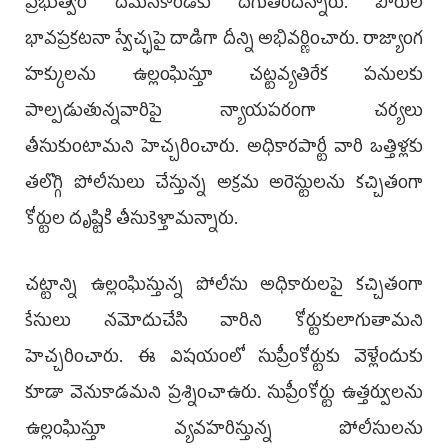
ప్రభుత్వం దమనకాండకు దిగుతోందన్నారు. పౌరుల
భావప్రకటనా స్వేచ్ఛపై దాడిగా దీన్ని అభివర్ణించారు. రాజ్యాంగ
హక్కులను ఉల్లంఘిస్తూ చట్టవ్యతిరేక పనులకు
పాల్పడుతున్నవారిపై న్యాయపరంగా చర్యలు
తీసుకుంటామని హెచ్చరించారు. అధికారపార్టీ వారి ఒత్తిళ్లకు
తలొగ్గి పోలీసులు చేస్తున్న అక్రమ అరెస్టులను కచ్చితంగా
కోర్టుల దృష్టికి తీసుకెళ్తామన్నారు.
చట్టాన్ని ఉల్లంఘిస్తున్న పోలీసు అధికారులపై కచ్చితంగా
కేసులు నమోదుచేసి వారిని కోర్టుకులాగుతామని
హెచ్చరించారు. ఈ విషయంలో సుప్రీంకోర్టుకు వెళ్లేందుకు
కూడా వెనుకాడమని ప్రశ్నించాఉరు. సుప్రీంకోర్టు ఉత్తర్వులను
ఉల్లంఘిస్తూ వ్యవహరిస్తున్న పోలీసులను