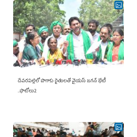
దేవరపల్లిలో పొగాకు రైతులతో వైయస్ జగన్ భేటీ
..ఫొటోలు2