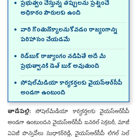
ప్రభుత్వం చేస్తున్న తప్పులను ప్రశ్నించే
అధికారం పౌరులకు ఉంది
వారి గొంతునొక్కాలనుకోవడం రాజ్యంగాన్ని
పరిహాసం చేయడమే
రెడ్‌బుక్‌ రాజ్యాంగం నడిపితే అదే మీ
ప్రభుత్వానికి డెత్‌ బుక్ అవుతుంది
సోషల్‌మీడియా కార్యకర్తలకు వైయస్ఆర్‌సీపీ
అండగా ఉంటుంది
తాడేపల్లి:
సోషల్‌మీడియా కార్యకర్తలకు వైయస్ఆర్‌సీపీ
అండగా ఉంటుందని వైయస్ఆర్‌సీపీ జనరల్‌ సెక్రటరీ, మాజీ
ఏఏజీ పొన్నవోలు సుధాకర్‌రెడ్డి, వైయస్ఆర్‌సీపీ లీగల్‌ సెల్‌