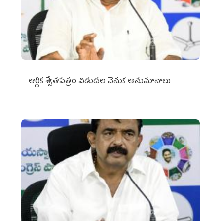
ఆర్థిక శ్వేతపత్రం విడుదల వెనుక అనుమానాలు