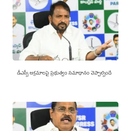
డీఎస్సీ అక్రమాలపై ప్రభుత్వం సమాధానం చెప్పాల్సిందే