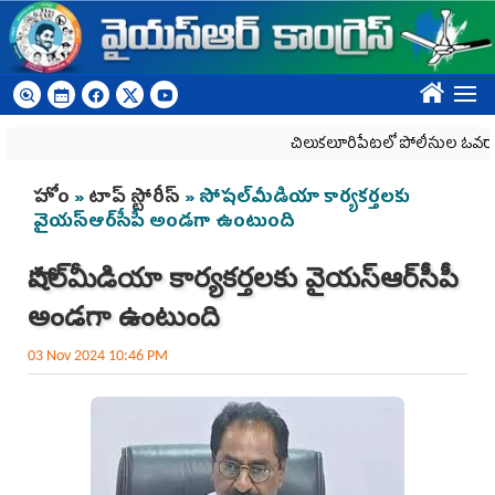
Skip to main content
????
చిలుక‌లూరిపేట‌లో పోలీసుల ఓవ‌రాక్ష‌న్‌
You are here
హోం
»
టాప్ స్టోరీస్
» సోషల్‌మీడియా కార్యకర్తలకు
వైయస్ఆర్‌సీపీ అండగా ఉంటుంది
సోషల్‌మీడియా కార్యకర్తలకు వైయస్ఆర్‌సీపీ
అండగా ఉంటుంది
03 Nov 2024 10:46 PM