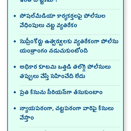
ఇంత దాష్టీకమా?
సోషల్‌మీడియా కార్యకర్తలపై పోలీసుల
వేధింపులు చట్ట వ్యతిరేకం
సుప్రీంకోర్టు ఉత్వర్వులకు వ్యతిరేకంగా పోలీసు
యంత్రాంగం నడుచుకుంటోంది
అధికార కూటమి ఒత్తిడి తలొగ్గి పోలీసులు
తప్పులు చేస్తే సహించేది లేదు
ప్రతి కేసును సీరియస్‌గా తీసుకుంటాం
న్యాయపరంగా, చట్టపరంగా వారిపై కేసులు
వేస్తాం