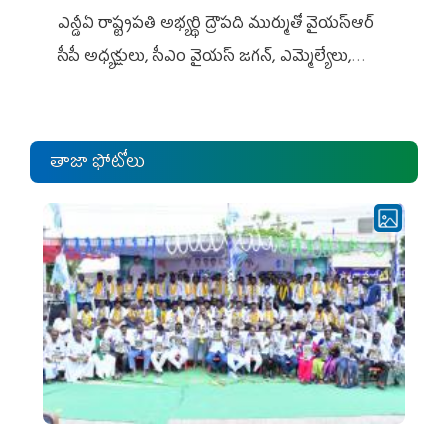
ఎన్డీఏ రాష్ట్ర‌ప‌తి అభ్య‌ర్థి ద్రౌప‌ది ముర్ముతో వైయ‌స్ఆర్
సీపీ అధ్య‌క్షులు, సీఎం వైయ‌స్ జ‌గ‌న్, ఎమ్మెల్యేలు,
ఎంపీల స‌మావేశం
తాజా ఫోటోలు