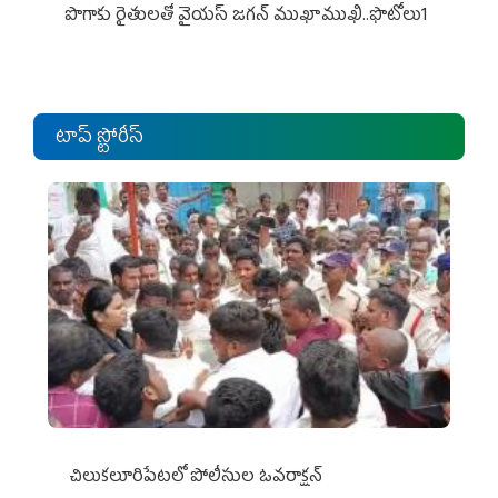
పొగాకు రైతుల‌తో వైయ‌స్ జ‌గ‌న్ ముఖాముఖి..ఫొటోలు1
టాప్ స్టోరీస్
చిలుక‌లూరిపేట‌లో పోలీసుల ఓవ‌రాక్ష‌న్‌