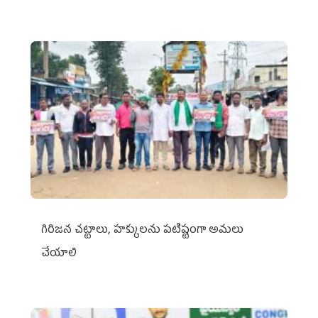
గిరిజన చట్టాలు, హక్కులను పటిష్టంగా అమలు
చేయాలి