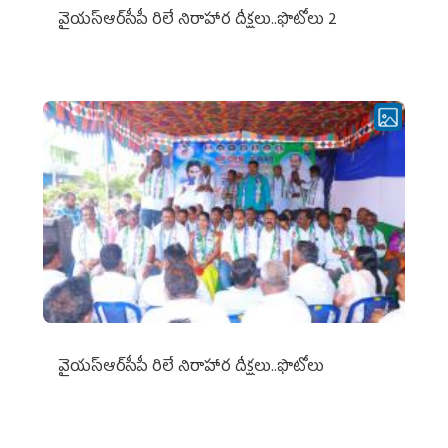
వైయ‌స్ఆర్‌సీపీ రిలే నిరాహార దీక్షలు..ఫొటోలు 2
వైయ‌స్ఆర్‌సీపీ రిలే నిరాహార దీక్షలు..ఫొటోలు