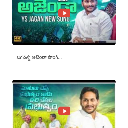
జగనన్న అజెండా సాంగ్….