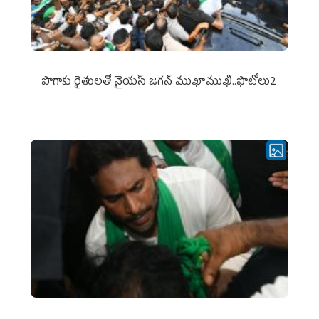
పొగాకు రైతుల‌తో వైయ‌స్ జ‌గ‌న్ ముఖాముఖి..ఫొటోలు2