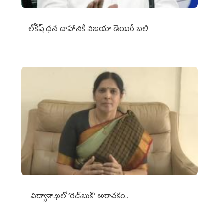
లోకేష్ ధ‌న దాహానికి విజ‌యా డెయిరీ బ‌లి
విద్యాశాఖలో ‘రెడ్‌బుక్’ అరాచకం..