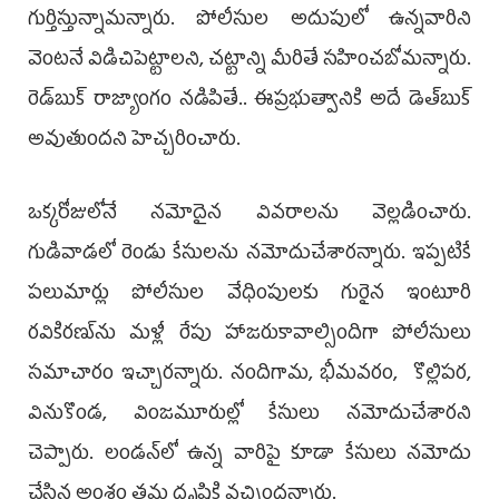
గుర్తిస్తున్నామన్నారు. పోలీసుల అదుపులో ఉన్నవారిని
వెంటనే విడిచిపెట్టాలని, చట్టాన్ని మీరితే సహించబోమన్నారు.
రెడ్‌బుక్‌ రాజ్యాంగం నడిపితే.. ఈప్రభుత్వానికి అదే డెత్‌బుక్‌
అవుతుందని హెచ్చరించారు.
ఒక్కరోజులోనే నమోదైన వివరాలను వెల్లడించారు.
గుడివాడలో రెండు కేసులను నమోదుచేశారన్నారు. ఇప్పటికే
పలుమార్లు పోలీసుల వేధింపులకు గురైన ఇంటూరి
రవికిరణ్‌ను మళ్లీ రేపు హాజరుకావాల్సిందిగా పోలీసులు
సమాచారం ఇచ్చారన్నారు. నందిగామ, భీమవరం, కొల్లిపర,
వినుకొండ, వింజమూరుల్లో కేసులు నమోదుచేశారని
చెప్పారు. లండన్‌లో ఉన్న వారిపై కూడా కేసులు నమోదు
చేసిన అంశం తమ దృష్టికి వచ్చిందన్నారు.