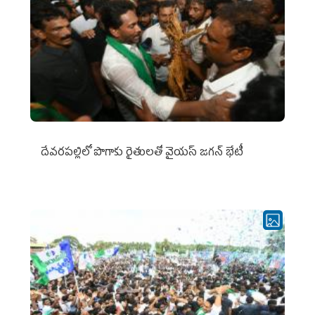
దేవరపల్లిలో పొగాకు రైతులతో వైయస్ జగన్ భేటీ