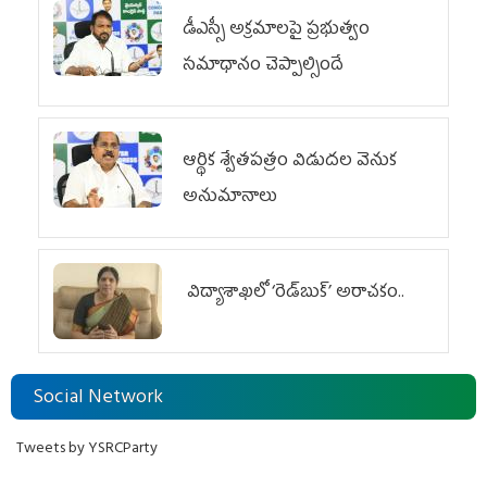
డీఎస్సీ అక్రమాలపై ప్రభుత్వం
సమాధానం చెప్పాల్సిందే
ఆర్థిక శ్వేతపత్రం విడుదల వెనుక
అనుమానాలు
విద్యాశాఖలో ‘రెడ్‌బుక్’ అరాచకం..
Social Network
Tweets by YSRCParty