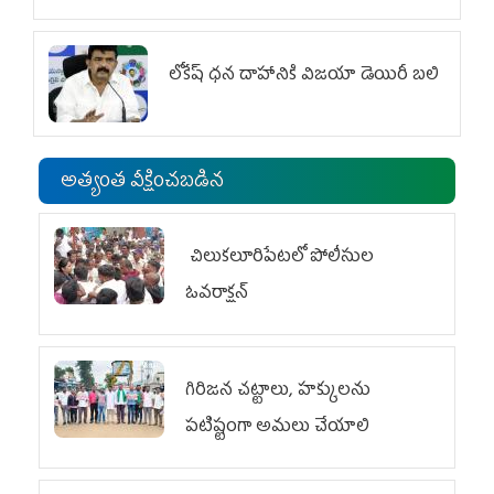
లోకేష్ ధ‌న దాహానికి విజ‌యా డెయిరీ బ‌లి
అత్యంత వీక్షించబడిన
చిలుక‌లూరిపేట‌లో పోలీసుల
ఓవ‌రాక్ష‌న్‌
గిరిజన చట్టాలు, హక్కులను
పటిష్టంగా అమలు చేయాలి