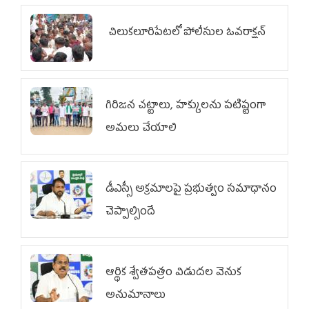
చిలుక‌లూరిపేట‌లో పోలీసుల ఓవ‌రాక్ష‌న్‌
గిరిజన చట్టాలు, హక్కులను పటిష్టంగా
అమలు చేయాలి
డీఎస్సీ అక్రమాలపై ప్రభుత్వం సమాధానం
చెప్పాల్సిందే
ఆర్థిక శ్వేతపత్రం విడుదల వెనుక
అనుమానాలు