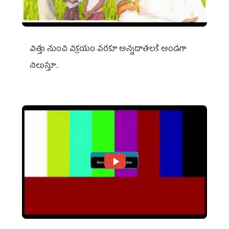
విత్తు నుంచి విక్రయం వరకూ అన్నదాతలకి అండగా
నిలుస్తూ..