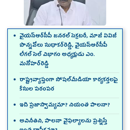
వైయస్ఆర్‌సీపీ జనరల్‌ సెక్రటరీ, మాజీ ఏఏజీ
పొన్నవోలు సుధాకర్‌రెడ్డి, వైయస్ఆర్‌సీపీ
లీగల్‌ సెల్‌ విభాగం అధ్యక్షుడు ఎం.
మనోహర్‌రెడ్డి
రాష్ట్రవ్యాప్తంగా సోషల్‌మీడియా కార్యకర్తలపై
కేసుల పరంపర
ఇది ప్రజాస్వామ్యమా? నియంత పాలనా?
అవినీతిని, పాలనా వైఫల్యాలను ప్రశ్నిస్తే