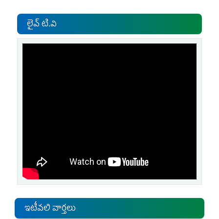
లైవ్ టి.వి
ఇటీవలి వార్తలు