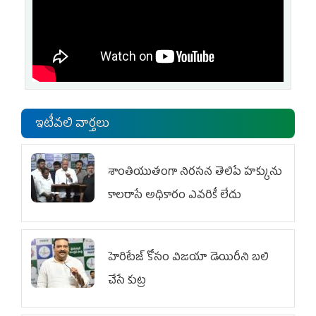
ఇటీవలి వార్తలు
శాంతియుతంగా నిరసన తెలిపే హక్కును
కాలరాసే అధికారం ఎవరికీ లేదు
హెరిటేజ్ కోసం విజయా డెయిరీని బలి
చేసే కుట్ర‌