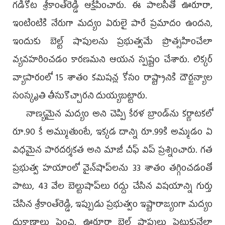
గడికోట శ్రీకాంత్‌రెడ్డి ఆక్షేపించారు. ఈ పాలసీతో ఊరూరా,
ఇంటింటికి నేరుగా మద్యం ఏరులై పారే ప్రమాదం ఉందని,
ఇందుకు బెల్ట్‌ షాపులను ప్రభుత్వమే ప్రొత్సహించేలా
వ్యవహరించడం కారణమని ఆయన స్పష్టం చేశారు. లిక్కర్‌
వ్యాపారంలో 15 శాతం కమిషన్ల కోసం రాష్ట్రానికి దౌర్జన్యాల
సంస్కృతి తీసుకొచ్చారని దుయ్యబట్టారు.
నాణ్యమైన మద్యం అని చెప్పి కేరళ బ్రాండ్‌ను కర్ణాటకలో
రూ.90 కే అమ్ముతుంటే, ఇక్కడ దాన్ని రూ.99కి అమ్మడం ఏ
విధమైన పారదర్శకత అని మాజీ చీఫ్‌ విప్‌ ప్రశ్నించారు. గత
ప్రభుత్వ హయాంలో వైన్‌షాప్‌లను 33 శాతం తగ్గించడంతో
పాటు, 43 వేల బెల్టుషాప్‌లు రద్దు చేసిన విషయాన్ని గుర్తు
చేసిన శ్రీకాంత్‌రెడ్డి, ఇప్పుడు ప్రభుత్వం ఇష్టారాజ్యంగా మద్యం
దుకాణాలు పెంచి, ఊరూరా బెల్ట్‌ షాపులు పెట్టుకునేలా