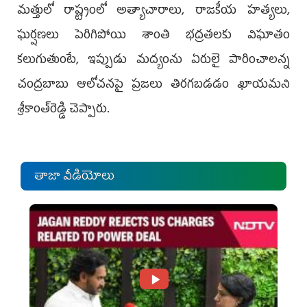
మత్తులో రాష్ట్రంలో అత్యాచారాలు, రాజకీయ హత్యలు,
ఘర్షణలు పెరిగిపోయి శాంతి భద్రతలకు విఘాతం
కలుగుతుంటే, ఇప్పుడు మద్యంను ఏరులై పారించాలన్న
చంద్రబాబు ఆలోచనపై ప్రజలు తిరగబడడం ఖాయమని
శ్రీకాంత్‌రెడ్డి చెప్పారు.
తాజా వీడియోలు