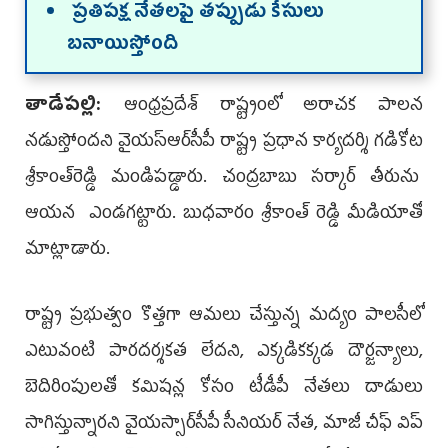
ప్రతిపక్ష నేతలపై తప్పుడు కేసులు
బనాయిస్తోంది
తాడేపల్లి:
ఆంధ్రప్రదేశ్‌ రాష్ట్రంలో అరాచక పాలన
నడుస్తోందని వైయస్‌ఆర్‌సీపీ రాష్ట్ర ప్రధాన కార్యదర్శి గడికోట
శ్రీకాంత్‌రెడ్డి మండిపడ్డారు. చంద్రబాబు సర్కార్ తీరును
ఆయన ఎండగట్టారు. బుధవారం శ్రీకాంత్ రెడ్డి మీడియాతో
మాట్లాడారు.
రాష్ట్ర ప్రభుత్వం కొత్తగా ఆమలు చేస్తున్న మద్యం పాలసీలో
ఎటువంటి పారదర్శకత లేదని, ఎక్కడికక్కడ దౌర్జన్యాలు,
బెదిరింపులతో కమిషన్ల కోసం టీడీపీ నేతలు దాడులు
సాగిస్తున్నారని వైయస్సార్‌సీపీ సీనియర్‌ నేత, మాజీ చీఫ్‌ విప్‌