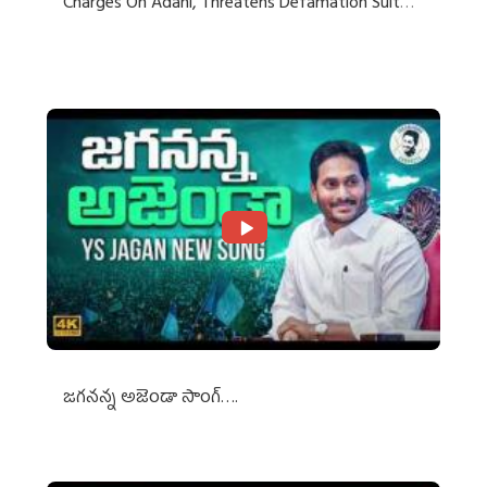
Charges On Adani, Threatens Defamation Suit
Against Media Groups
జగనన్న అజెండా సాంగ్….