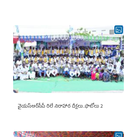
వైయ‌స్ఆర్‌సీపీ రిలే నిరాహార దీక్షలు..ఫొటోలు 2