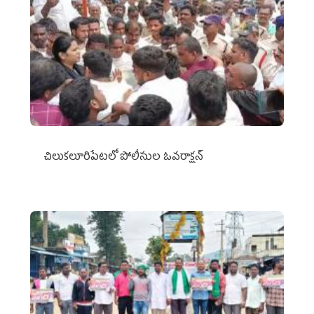
చిలుక‌లూరిపేట‌లో పోలీసుల ఓవ‌రాక్ష‌న్‌