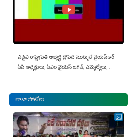
ఎన్డీఏ రాష్ట్ర‌ప‌తి అభ్య‌ర్థి ద్రౌప‌ది ముర్ముతో వైయ‌స్ఆర్
సీపీ అధ్య‌క్షులు, సీఎం వైయ‌స్ జ‌గ‌న్, ఎమ్మెల్యేలు,
ఎంపీల స‌మావేశం
తాజా ఫోటోలు