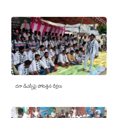
దగా డీఎస్సీపై పోటెత్తిన దీక్షలు