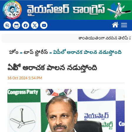
Skip to main content
????
శాంతియుతంగా నిరసన తెలిపే హక్కును క
You are here
హోం
»
టాప్ స్టోరీస్
» ఏపీలో అరాచక పాలన నడుస్తోంది
ఏపీలో అరాచక పాలన నడుస్తోంది
16 Oct 2024 5:54 PM