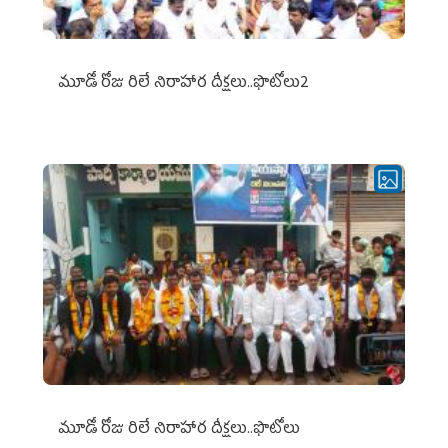
మూడో రోజు రిలే నిరాహార దీక్షలు..ఫొటోలు2
మూడో రోజు రిలే నిరాహార దీక్షలు..ఫొటోలు