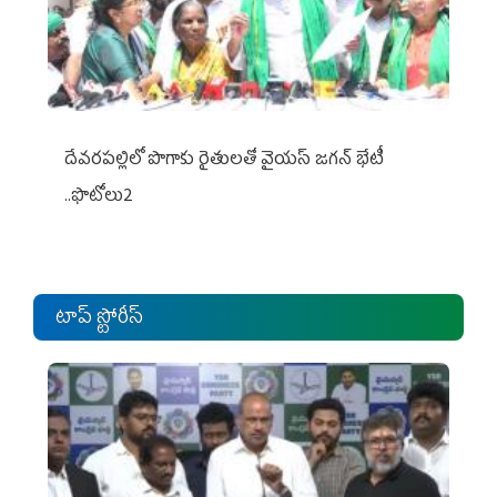
దేవరపల్లిలో పొగాకు రైతులతో వైయస్ జగన్ భేటీ
..ఫొటోలు2
టాప్ స్టోరీస్