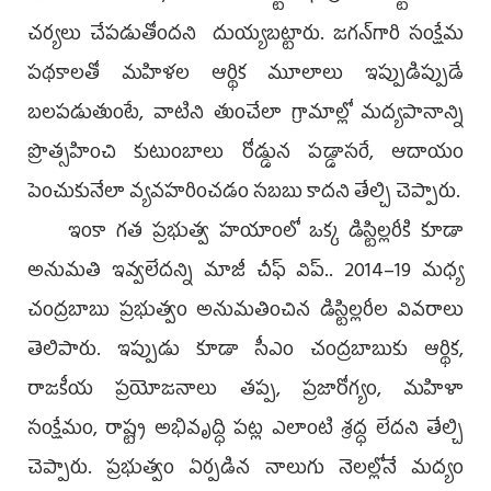
చర్యలు చేపడుతోందని దుయ్యబట్టారు. జగన్‌గారి సంక్షేమ
పథకాలతో మహిళల ఆర్థిక మూలాలు ఇప్పుడిప్పుడే
బలపడుతుంటే, వాటిని తుంచేలా గ్రామాల్లో మద్యపానాన్ని
ప్రొత్సహించి కుటుంబాలు రోడ్డున పడ్డాసరే, ఆదాయం
పెంచుకునేలా వ్యవహరించడం సబబు కాదని తేల్చి చెప్పారు.
ఇంకా గత ప్రభుత్వ హయాంలో ఒక్క డిస్టిల్లరీకి కూడా
అనుమతి ఇవ్వలేదన్ని మాజీ చీఫ్‌ విప్‌.. 2014–19 మధ్య
చంద్రబాబు ప్రభుత్వం అనుమతించిన డిస్టిల్లరీల వివరాలు
తెలిపారు. ఇప్పుడు కూడా సీఎం చంద్రబాబుకు ఆర్థిక,
రాజకీయ ప్రయోజనాలు తప్ప, ప్రజారోగ్యం, మహిళా
సంక్షేమం, రాష్ట్ర అభివృద్ధి పట్ల ఎలాంటి శ్రద్ధ లేదని తేల్చి
చెప్పారు. ప్రభుత్వం ఏర్పడిన నాలుగు నెలల్లోనే మద్యం