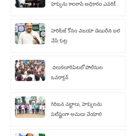
హక్కును కాలరాసే అధికారం ఎవరికీ
లేదు
హెరిటేజ్ కోసం విజయా డెయిరీని బలి
చేసే కుట్ర‌
చిలుక‌లూరిపేట‌లో పోలీసుల
ఓవ‌రాక్ష‌న్‌
గిరిజన చట్టాలు, హక్కులను
పటిష్టంగా అమలు చేయాలి