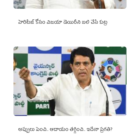
హెరిటేజ్ కోసం విజయా డెయిరీని బలి చేసే కుట్ర‌
అప్పులు పెంచి.. ఆదాయం తగ్గించి.. ఇదేనా ప్రగతి?