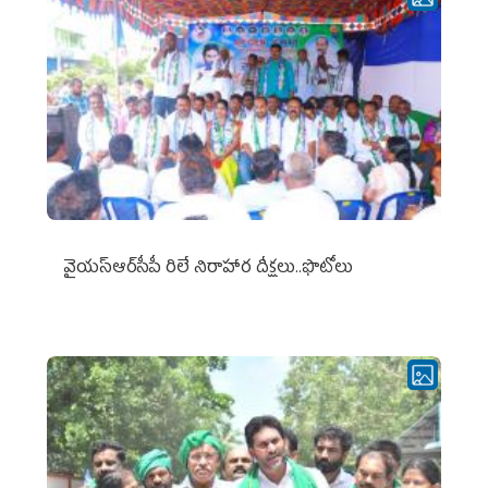
వైయ‌స్ఆర్‌సీపీ రిలే నిరాహార దీక్షలు..ఫొటోలు