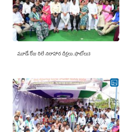
మూడో రోజు రిలే నిరాహార దీక్షలు..ఫొటోలు3