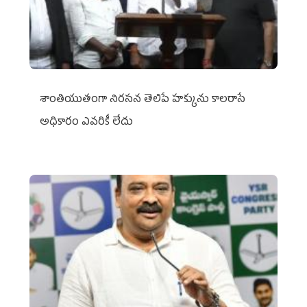
శాంతియుతంగా నిరసన తెలిపే హక్కును కాలరాసే
అధికారం ఎవరికీ లేదు