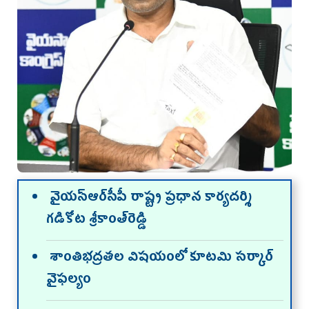
వైయస్‌ఆర్‌సీపీ రాష్ట్ర ప్రధాన కార్యదర్శి
గడికోట శ్రీకాంత్‌రెడ్డి
శాంతిభద్రతల విషయంలో కూటమి సర్కార్‌
వైఫల్యం