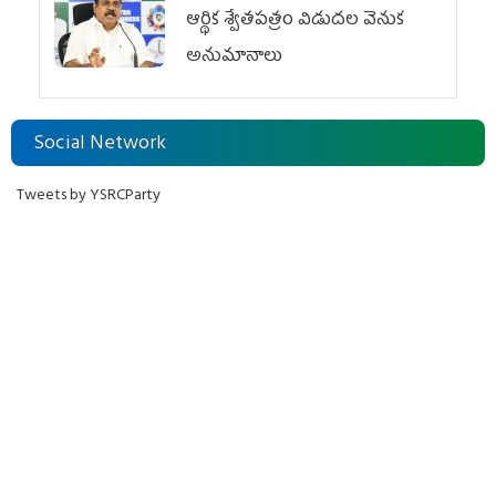
ఆర్థిక శ్వేతపత్రం విడుదల వెనుక
అనుమానాలు
Social Network
Tweets by YSRCParty