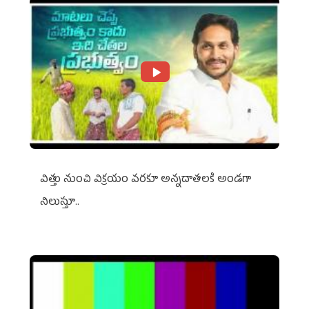
విత్తు నుంచి విక్రయం వరకూ అన్నదాతలకి అండగా
నిలుస్తూ..