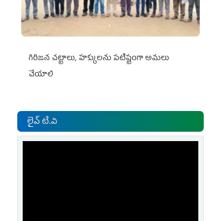
గిరిజన చట్టాలు, హక్కులను పటిష్టంగా అమలు
చేయాలి
లైవ్ టి.వి