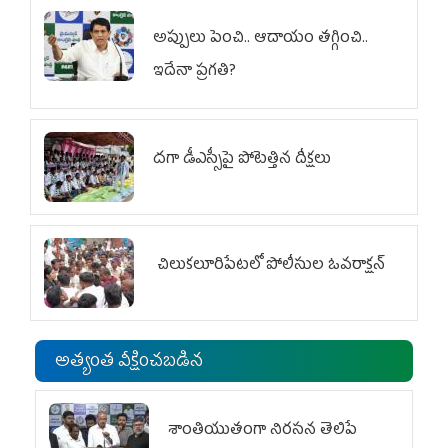
అప్పులు పెంచి.. ఆదాయం తగ్గించి..
ఇదేనా ప్రగతి?
దగా డీఎస్సీపై పోటెత్తిన దీక్షలు
చిలుక‌లూరిపేట‌లో పోలీసుల ఓవ‌రాక్ష‌న్‌
అత్యంత వీక్షించబడిన
శాంతియుతంగా నిరసన తెలిపే