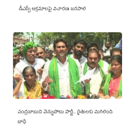
డీఎస్సీ అక్రమాలపై విచారణ జరపాలి
చంద్రబాబుది వెన్నుపోటు పార్టీ... రైతులకు మిగిలింది
బాధే