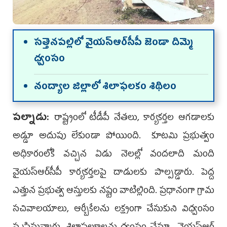
స‌త్తెన‌ప‌ల్లిలో వైయ‌స్ఆర్‌సీపీ జెండా దిమ్మె
ధ్వంసం
నంద్యాల జిల్లాలో శిలాఫ‌ల‌కం శిథిలం
ప‌ల్నాడు:
రాష్ట్రంలో టీడీపీ నేతలు, కార్యకర్తల ఆగడాలకు
అడ్డూ అదుపు లేకుండా పోయింది. కూటమి ప్ర‌భుత్వం
అధికారంలోకి వ‌చ్చిన ఏడు నెల‌ల్లో వందలాది మంది
వైయ‌స్ఆర్‌సీపీ కార్యకర్తల‌పై దాడుల‌కు పాల్ప‌డ్డారు. పెద్ద
ఎత్తున ప్రభుత్వ ఆస్తులకు నష్టం వాటిల్లింది. ప్రధానంగా గ్రామ
సచివాలయాలు, ఆర్బీకేలను లక్ష్యంగా చేసు­కుని విధ్వంసం