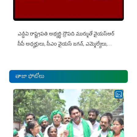
ఎన్డీఏ రాష్ట్ర‌ప‌తి అభ్య‌ర్థి ద్రౌప‌ది ముర్ముతో వైయ‌స్ఆర్
సీపీ అధ్య‌క్షులు, సీఎం వైయ‌స్ జ‌గ‌న్, ఎమ్మెల్యేలు,
ఎంపీల స‌మావేశం
తాజా ఫోటోలు