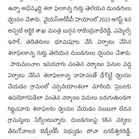
ఉన్నా అభివృద్ధి శిలా ఫ‌లకాన్ని గుర్తు తెలియ‌ని దుండ‌గులు
ధ్వంసం చేశారు. వైయ‌స్ఆర్‌సీపీ హయాంలో 2023 ఆగస్ట్‌ 8న
అప్పటి ఆర్థిక శాఖ మంత్రి బుగ్గన రాజేంద్రనాథ్‌రెడ్డి, ఎమ్మెల్సీ
ఇసాక్‌, తదితరులు భూమిపూజ చేసి ఏర్పాటు చేసిన
శిలాఫలకాన్ని గుర్తు తెలియని దుండగులు ధ్వంసం చేశారు.
పారుమంచాల ఇసుకవాగు వంతెన నిర్మాణం పనుల వద్ద
ఏర్పాటు చేసిన శిలాఫలకాన్ని వాహనంతో ఢీకొట్టి ధ్వంసం
చేయడం గ్రామంలో చర్చనీయాంశంగా మారింది. ప్రజలకు
ఉపయోగపడేలా వంతెన నిర్మాణం పనులు జరుగుతుండగా
గిట్టనివారు శిలాఫలకం ధ్వంసం చేయడం సబబుగా లేదని
గ్రామస్తులు పేర్కొంటున్నారు. దుండగులపై కఠిన చర్యలు
తీసుకోవాలని జెడ్పీటీసీ సభ్యుడు పోచా జగదీశ్వరరెడ్డి,