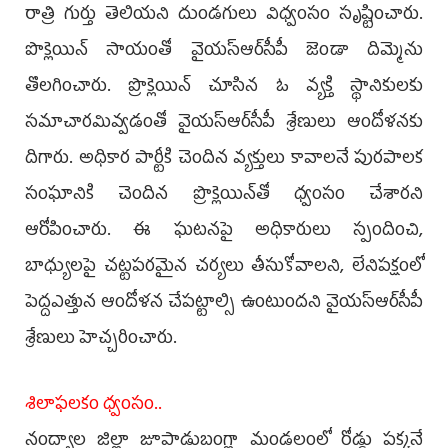
రాత్రి గుర్తు తెలియని దుండగులు విధ్వంసం సృష్టించారు.
పొక్లెయిన్‌ సాయంతో వైయ‌స్ఆర్‌సీపీ జెండా దిమ్మెను
తొలగించారు. ప్రొక్లెయిన్‌‌ చూసిన ఓ వ్యక్తి స్థానికులకు
సమాచారమివ్వడంతో వైయ‌స్ఆర్‌సీపీ శ్రేణులు ఆందోళనకు
దిగారు. అధికార పార్టీకి చెందిన వ్యక్తులు కావాలనే పురపాలక
సంఘానికి చెందిన ప్రొక్లెయిన్‌తో ధ్వంసం చేశారని
ఆరోపించారు. ఈ ఘటనపై అధికారులు స్పందించి,
బాధ్యులపై చట్టపరమైన చర్యలు తీసుకోవాలని, లేనిపక్షంలో
పెద్దఎత్తున ఆందోళన చేపట్టాల్సి ఉంటుందని వైయ‌స్ఆర్‌సీపీ
శ్రేణులు హెచ్చరించారు.
శిలాఫలకం ధ్వంసం..
నంద్యాల జిల్లా జూపాడుబంగ్లా మండ‌లంలో రోడ్డు ప‌క్క‌నే