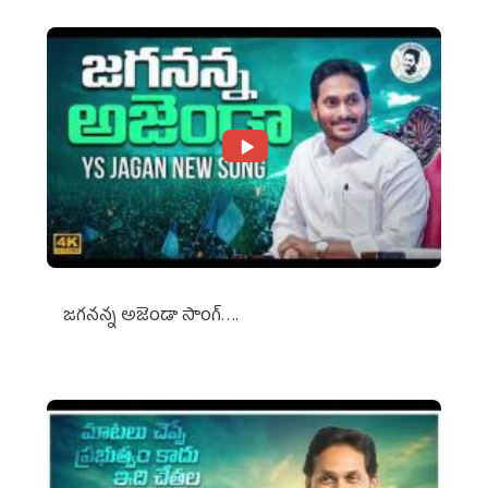
జగనన్న అజెండా సాంగ్….