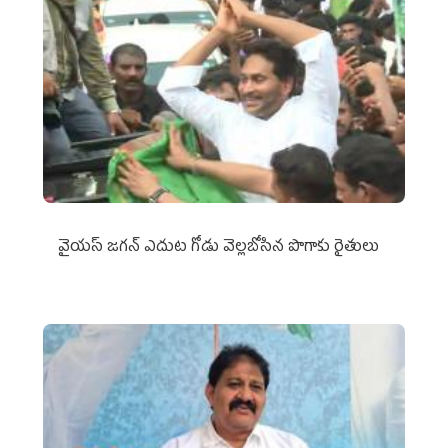
వైయ‌స్‌ జగన్ ఎదుట గోడు వెల్లబోసిన పొగాకు రైతులు