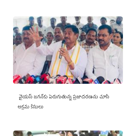
వైయ‌స్ జగన్‌కు పెరుగుతున్న ప్రజాదరణను చూసి
అక్రమ కేసులు