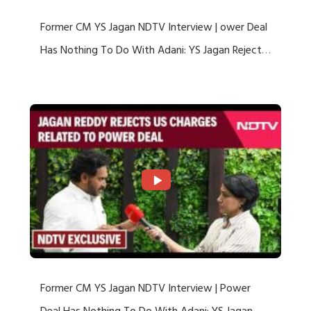
Former CM YS Jagan NDTV Interview | ower Deal
Has Nothing To Do With Adani: YS Jagan Rejects
US Charges
Former CM YS Jagan NDTV Interview | Power