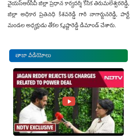
వైయ‌స్ఆర్‌సీపీ జిల్లా ప్రధాన కార్యదర్శి కోసిక తిరుమలేశ్వరరెడ్డి,
జిల్లా అధికార ప్రతినిధి కేశవరెడ్డి గారి నాగార్జునరెడ్డి, పార్టీ
మండల అధ్యక్షుడు తోకల కృష్ణారెడ్డి డిమాండ్‌ చేశారు.
తాజా వీడియోలు