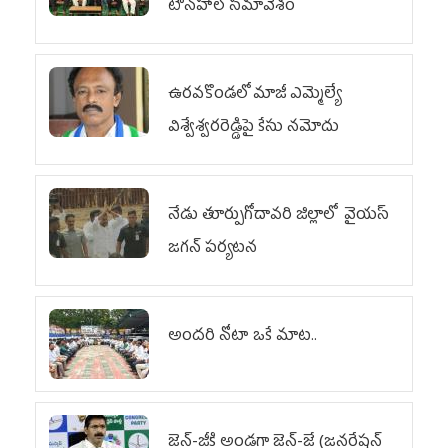
టౌన్‌హాల్ సమావేశం
ఉరవకొండలో మాజీ ఎమ్మెల్యే
విశ్వేశ్వరరెడ్డిపై కేసు న‌మోదు
నేడు తూర్పుగోదావరి జిల్లాలో వైయస్‌
జగన్‌ పర్యటన
అందరి నోటా ఒకే మాట..
జెన్‌-జీకి అండగా జెన్‌-జే (జనరేషన్