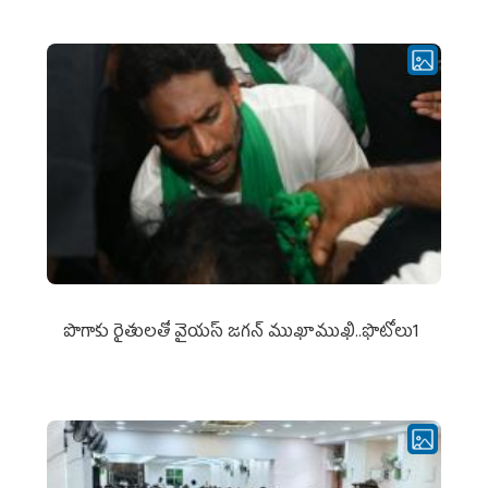
పొగాకు రైతుల‌తో వైయ‌స్ జ‌గ‌న్ ముఖాముఖి..ఫొటోలు1