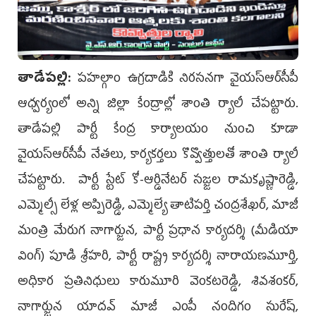
తాడేపల్లి:
పహల్గాం ఉగ్రదాడికి నిరసనగా వైయ‌స్ఆర్‌సీపీ
ఆధ్వ‌ర్యంలో అన్ని జిల్లా కేంద్రాల్లో శాంతి ర్యాలీ చేప‌ట్టారు.
తాడేపల్లి పార్టీ కేంద్ర కార్యాలయం నుంచి కూడా
వైయ‌స్ఆర్‌సీపీ నేతలు, కార్యకర్తలు కొవ్వొత్తులతో శాంతి ర్యాలీ
చేప‌ట్టారు. పార్టీ స్టేట్ కో-ఆర్డినేటర్ సజ్జల రామకృష్ణారెడ్డి,
ఎమ్మెల్సీ లేళ్ల అప్పిరెడ్డి, ఎమ్మెల్యే తాటిపర్తి చంద్రశేఖర్‌, మాజీ
మంత్రి మేరుగ నాగార్జున, పార్టీ ప్రధాన కార్యదర్శి (మీడియా
వింగ్‌) పూడి శ్రీహరి, పార్టీ రాష్ట్ర కార్యదర్శి నారాయణమూర్తి,
అధికార ప్రతినిధులు కారుమూరి వెంకటరెడ్డి, శివశంకర్,
నాగార్జున యాదవ్‌ మాజీ ఎంపీ నందిగం సురేష్,