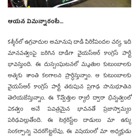
ఆయన ఏమన్నారంటే...
కశ్మీర్‌లో ఉగ్రవాదుల అమానుష దాడి పిరికిపందల చర్య, ఇది
మానవత్వంపై జరిగిన దాడిగా వైయ‌స్ఆర్ కాంగ్రెస్ పార్టీ
భావిస్తుంది. ఈ దుస్సంఘటనలో మృతుల కుటుంబాలకు
ఆత్మకు శాంతి కలగాలని ప్రార్ధిస్తున్నాం. ఆ కుటుంబాలకు
వైయ‌స్ఆర్ కాంగ్రెస్‌ పార్టీ తరుపున ప్రగాఢ సానుభూతిని
తెలియజేస్తున్నాం. ఈ కొవ్వొత్తుల ర్యాలీ ద్వారా భిన్నత్వంలో
ఏకత్వం అనే పవిత్రమైన భావనతో ప్రజాస్వామ్యం
పరిఢవిల్లుతోంది. ఈ టెర్రరిస్ట్‌ల దాడులు మా ఉక్కు
సంకల్పాన్ని చెదరగొట్టలేవు, ఈ విషయంలో మా అధ్యక్షుడు