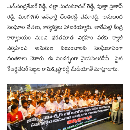
ఎన్.చంద్రశేఖర్ రెడ్డి, చల్లా మధుసూదన్‌ రెడ్డి, పుత్తా ప్రతాప్‌
రెడ్డి, మంగళగిరి ఇన్‌ఛార్జి దొంతిరెడ్డి వేమారెడ్డి, అనుబంధ
సంఘాల నేతలు, కార్యకర్తలు హాజరయ్యారు. తాడేపల్లి కేంద్ర
కార్యాలయం నుంచి భరతమాత విగ్రహం వరకు ర్యాలీ
నిర్వహించి అమరుల కుటుంబాలకు సంఘీబావంగా
సంతకాలు చేశారు. ఈ సందర్భంగా వైయ‌స్ఆర్‌సీపీ స్టేట్‌
కోఆర్డినేటర్ సజ్జల రామకృష్ణారెడ్డి మీడియాతో మాట్లాడారు.