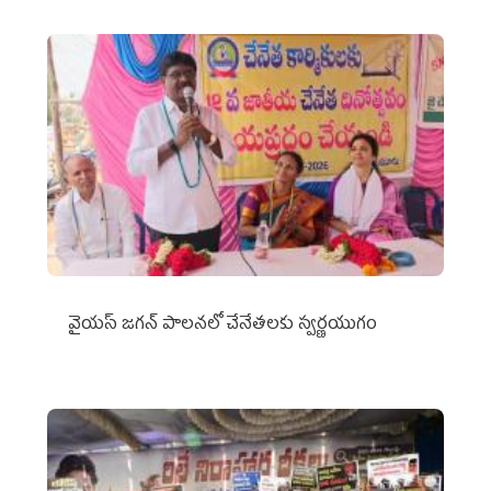
వైయ‌స్ జగన్ పాలనలో చేనేతలకు స్వర్ణయుగం