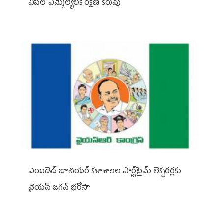
ఏపీలో ఎమ్మెల్యేల‌కే ర‌క్ష‌ణ క‌రువు
ఎయిడెడ్‌ జూనియర్‌ కళాశాలల పార్ట్‌టైమ్‌ లెక్చరర్లకు
వైయ‌స్ జగన్ భరోసా