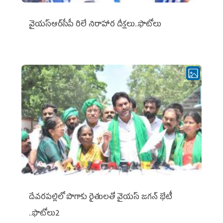
వైయ‌స్ఆర్‌సీపీ రిలే నిరాహార దీక్షలు..ఫొటోలు
దేవరపల్లిలో పొగాకు రైతులతో వైయస్ జగన్ భేటీ
..ఫొటోలు2