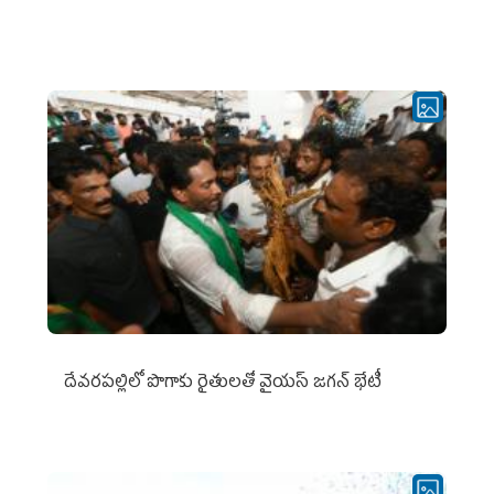
దేవరపల్లిలో పొగాకు రైతులతో వైయస్ జగన్ భేటీ