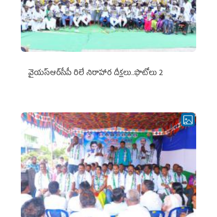
వైయ‌స్ఆర్‌సీపీ రిలే నిరాహార దీక్షలు..ఫొటోలు 2