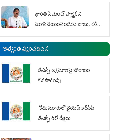
భారతి సిమెంట్ ఫ్యాక్టరీని
మూసివేయించేందుకు బాబు, లోకేశ్
కుట్ర
అత్యంత వీక్షించబడిన
డీఎస్సీ అక్రమాలపై పోరాటం
కొనసాగింపు
కోడుమూరులో వైయ‌స్ఆర్‌సీపీ
డీఎస్సీ రిలే దీక్షలు