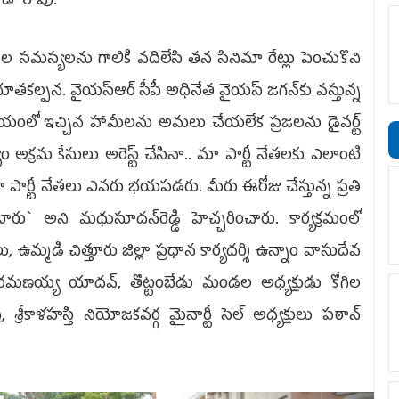
కూడా రావు.
ప్రజల స‌మ‌స్య‌ల‌ను గాలికి వదిలేసి తన సినిమా రేట్లు పెంచుకొని
అభూతకల్పన. వైయస్ఆర్ సీపీ అధినేత వైయ‌స్ జ‌గ‌న్‌కు వస్తున్న
స‌మ‌యంలో ఇచ్చిన హామీలను అమలు చేయలేక ప్ర‌జ‌ల‌ను డైవర్ట్
ం అక్రమ కేసులు అరెస్ట్ చేసినా.. మా పార్టీ నేతలకు ఎలాంటి
 పార్టీ నేతలు ఎవరు భయపడరు. మీరు ఈరోజు చేస్తున్న ప్రతి
రు` అని మ‌ధుసూద‌న్‌రెడ్డి హెచ్చ‌రించారు. కార్య‌క్ర‌మంలో
 ఉమ్మడి చిత్తూరు జిల్లా ప్రధాన కార్యదర్శి ఉన్నాం వాసుదేవ
రమణయ్య యాదవ్, తొట్టంబేడు మండల అధ్యక్షుడు కోగిల
, శ్రీకాళహస్తి నియోజకవర్గ మైనార్టీ సెల్ అధ్యక్షులు పఠాన్