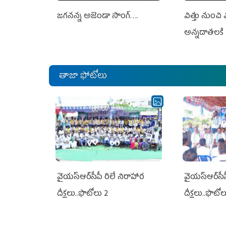
జగనన్న అజెండా సాంగ్….
విత్తు నుంచి
అన్నదాతలకి 
తాజా ఫోటోలు
వైయ‌స్ఆర్‌సీపీ రిలే నిరాహార
వైయ‌స్ఆర్‌సీ
దీక్షలు..ఫొటోలు 2
దీక్షలు..ఫొటో