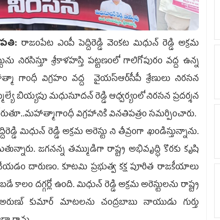
ప‌తి:
రాజంపేట ఎంపీ పెద్దిరెడ్డి వెంకట మిధున్ రెడ్డి అక్రమ
్టును నిరసిస్తూ శ్రీకాళహస్తి పట్టణంలో గాలిగోపురం వద్ద ఉన్న
్మా గాంధీ విగ్రహం వద్ద వైయ‌స్ఆర్‌సీపీ శ్రేణులు నిరస‌న
్మెల్యే బియ్యపు మధుసూదన్ రెడ్డి ఆధ్వ‌ర్యంలో నిర‌స‌న ప్ర‌ద‌ర్శ‌న
 కోరుతూ..మ‌హాత్మాగాంధీ విగ్ర‌హానికి విన‌తిప‌త్రం స‌మ‌ర్పించారు.
డ్డి మిధున్ రెడ్డి అక్రమ అరెస్టు ని తీవ్రంగా ఖండిస్తున్నాను.
డుతున్నారు. జగనన్న తమ్ముడిగా రాష్ట్ర అభివృద్ధి కొరకు కృషి
 చేయడం దారుణం. కూటమి ప్ర‌భుత్వ‌ కక్ష పూరిత రాజకీయాలు
ాలం దగ్గర్లో ఉంది. మిధున్ రెడ్డి అక్రమ అరెస్టులను రాష్ట్ర
్లి అరుణ్ కుమార్ మాటలను చంద్రబాబు నాయుడు గుర్తు