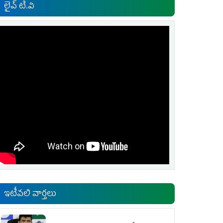
లైవ్ టి.వి
ఇటీవలి వార్తలు