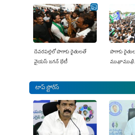
దేవరపల్లిలో పొగాకు రైతులతో
పొగాకు రైతుల‌
వైయస్ జగన్ భేటీ
ముఖాముఖి.
టాప్ స్టోరీస్