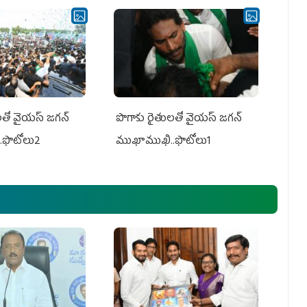
తో వైయ‌స్ జ‌గ‌న్
పొగాకు రైతుల‌తో వైయ‌స్ జ‌గ‌న్
.ఫొటోలు2
ముఖాముఖి..ఫొటోలు1