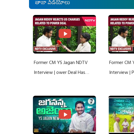
తాజా వీడియోలు
Former CM YS Jagan NDTV
Former CM 
Interview | ower Deal Has
Interview |
Nothing To Do With Adani: YS
Nothing To 
Jagan Rejects US Charges
Jagan Rejec