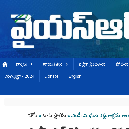
Skip to main content
వార్తలు
నాయకత్వం
పత్రికా ప్రకటనలు
ఫోటోలు
మేనిఫెస్టో - 2024
Donate
English
You are here
హోం
»
టాప్ స్టోరీస్
» ఎంపీ మిధున్ రెడ్డి అక్రమ అర