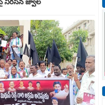
టుపై నిరసన జ్వాల