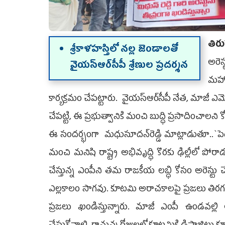
తిరు
శ్రీకాళహస్తిలో న‌ల్ల జెండాల‌తో
అరెస
వైయ‌స్ఆర్‌సీపీ శ్రేణుల ప్ర‌ద‌ర్శ‌న‌
మహాత
కార్య‌క్ర‌మం చేప‌ట్టారు. వైయ‌స్ఆర్‌సీపీ నేత‌, మాజీ ఎమ
చేప‌ట్టి, ఈ ప్ర‌భుత్వానికి మంచి బుద్ధి ప్ర‌సాదించాల‌ని
ఈ సందర్భంగా మ‌ధుసూద‌న్‌రెడ్డి మాట్లాడుతూ..`పెద్దిరె
మంచి మనిషి రాష్ట్ర అభివృద్ధి కొరకు ఢిల్లీలో పోరా
చేస్తున్న ఎంపీని తమ రాజకీయ లబ్ధి కోసం అరెస్టు
ఎల్లకాలం సాగవు. కూటమి అరాచకాలపై ప్రజలు తిరగబడే క
ప్ర‌జ‌లు ఖండిస్తున్నారు. మాజీ ఎంపీ ఉండవల