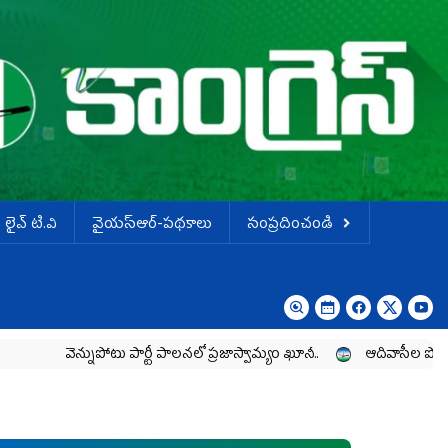
లైవ్ టి.వి
వైయస్ఆర్-పథకాలు
సంప్రదించండి
పోటు పార్టీ పాలనలో ప్రజాస్వామ్యం ఖూనీ..
ఆదివాసీల పోరాటానికి వైయ‌స్ఆర