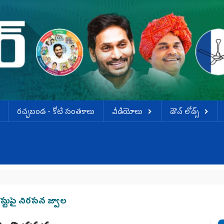
ర‌చ్చ‌బండ‌ - కోటి సంత‌కాలు
వీడియోలు
డౌన్ లోడ్స్
వెన్ను
ెస్టుపై నిరసన జ్వాల