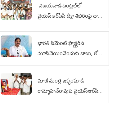
విజయవాడ సెంట్రల్‌లో
వైయ‌స్ఆర్‌సీపీ దీక్షా శిబిరంపై దాడి
దుర్మార్గం
భారతి సిమెంట్ ఫ్యాక్టరీని
మూసివేయించేందుకు బాబు, లోకేశ్
కుట్ర
మాజీ మంత్రి జక్కంపూడి
రామ్మోహన్‌రావుకు వైయ‌స్ఆర్‌సీపీ
ఘన నివాళి