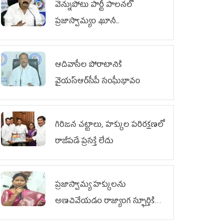
వెన్నుపోటు పార్టీ పాలనలో
ప్రజాస్వామ్యం ఖూనీ..
ఆదివాసీల పోరాటానికి
వైయ‌స్ఆర్‌సీపీ సంఘీభావం
గిరిజన చట్టాలు, హక్కుల పరిరక్షణలో
రాజీపడే ప్రసక్తే లేదు
ప్రజాస్వామ్య హక్కులను
అణచివేయడం రాజ్యాంగ స్ఫూర్తికి
విరుద్ధం