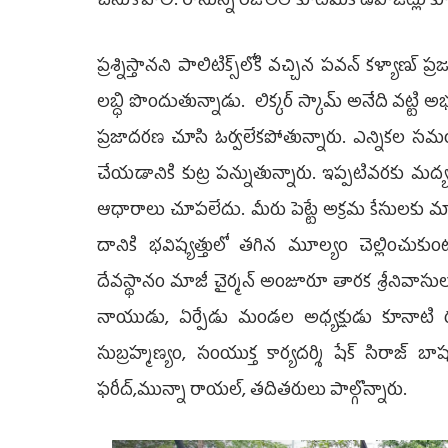
చేసుకోవాలి. రానున్న రోజులలో కూటమికి డిపాజిట్లు 
ప్రశ్నిస్తానని పాలిటిక్స్‌లోకి వచ్చిన పవన్ కళ్యాణ్ 
ల‌బ్ధి పొందుతున్నాడు. లిక్కర్ స్కామ్ అనేది వట్టి 
ప్ర‌జాద‌ర‌ణ‌ చూసి ఓర్వలేకపోతున్నారు. ఎన్నిక‌ల 
చేయడానికి కుట్ర పన్నుతున్నారు. ఇప్పటివరకు మద్య
ఆధారాలు చూపలేదు. మీరు పెట్టే అక్రమ కేసులకు మా
దానికి భవిష్యత్తులో తగిన మూల్యం చెల్లించుకుంటా
దేవస్థానం మాజీ చైర్మన్ అంజూరూ తారక శ్రీనివాసులు,
నాయుడు, ఏర్పేడు మండల అధ్యక్షుడు కూనాటి 
సుబ్రహ్మణ్యం, సంయుక్త కార్యదర్శి షేక్ సిరాజ్ బాష
ఫరీద్,మున్నా రాయల్, త‌దిత‌రులు పాల్గొన్నారు.