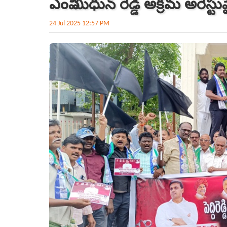
ఎంపీ మిధున్ రెడ్డి అక్రమ అరెస్
24 Jul 2025 12:57 PM