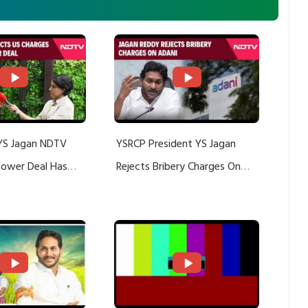
YS Jagan NDTV
YSRCP President YS Jagan
 Power Deal Has
Rejects Bribery Charges On
Do With Adani: YS
Adani, Threatens Defamation
ts US Charges
Suit Against Media Groups