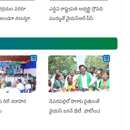
 విక్రయం వరకూ
ఎన్డీఏ రాష్ట్ర‌ప‌తి అభ్య‌ర్థి ద్రౌప‌ది
అండగా నిలుస్తూ..
ముర్ముతో వైయ‌స్ఆర్ సీపీ
అధ్య‌క్షులు, సీఎం వైయ‌స్ జ‌గ‌న్,
ఎమ్మెల్యేలు, ఎంపీల స‌మావేశం
పీ రిలే నిరాహార
దేవరపల్లిలో పొగాకు రైతులతో
లు
వైయస్ జగన్ భేటీ ..ఫొటోలు2