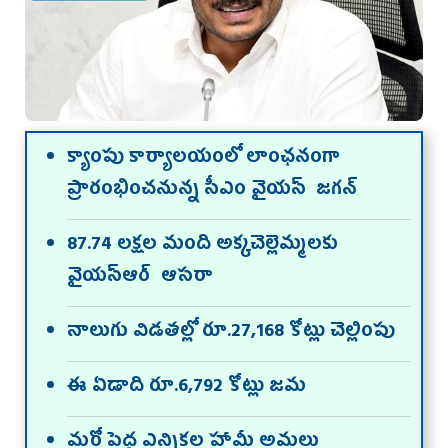
క్యాంపు కార్యాల‌యంలో లాంఛనంగా
ప్రారంభించనున్న సీఎం వైయ‌స్ జగన్‌
87.74 లక్షల మంది అక్కచెల్లెమ్మలకు
వైయ‌స్ఆర్‌ ‌ ఆసరా
నాలుగు విడతల్లో రూ.27,168 కోట్లు చెల్లింపు
ఈ ఏడాది రూ.6,792 కోట్లు జమ
మరో పెద్ద ఎన్నికల హామీ అమలు