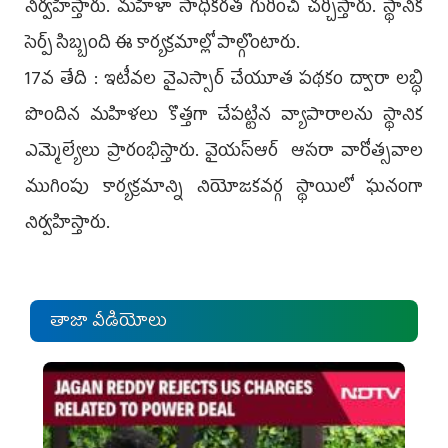
నిర్వహిస్తారు. మహిళా సాధికరత గురించి చర్చిస్తారు. స్థానిక
సెర్ప్‌ సిబ్బంది ఈ కార్యక్రమాల్లో పాల్గొంటారు.
17వ తేది : ఇటీవల వైఎస్సార్‌ చేయూత పథకం ద్వారా లబ్ధి
పొందిన మహిళలు కొత్తగా చేపట్టిన వ్యాపారాలను స్థానిక
ఎమ్మెల్యేలు ప్రారంభిస్తారు. వైయ‌స్ఆర్‌ ‌ ఆసరా వారోత్సవాల
ముగింపు కార్యక్రమాన్ని నియోజకవర్గ స్థాయిలో ఘనంగా
నిర్వహిస్తారు.
తాజా వీడియోలు