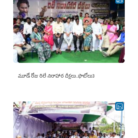
మూడో రోజు రిలే నిరాహార దీక్షలు..ఫొటోలు3