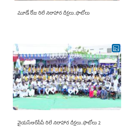
మూడో రోజు రిలే నిరాహార దీక్షలు..ఫొటోలు
వైయ‌స్ఆర్‌సీపీ రిలే నిరాహార దీక్షలు..ఫొటోలు 2