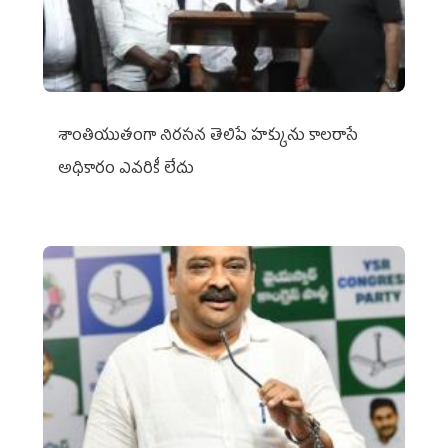
శాంతియుతంగా నిరసన తెలిపే హక్కును కాలరాసే
అధికారం ఎవరికీ లేదు