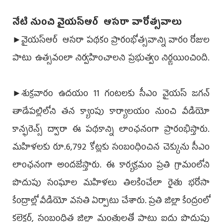
నేటి నుంచి వైయ‌స్ఆర్‌ ‌ ఆసరా వారోత్సవాలు
►వైయ‌స్ఆర్‌ ‌ ఆసరా పథకం ప్రారంభోత్సవాన్ని వారం రోజుల
పాటు ఉత్సవంలా నిర్వహించాలని ప్రభుత్వం నిర్ణయించింది.
►శుక్రవారం ఉదయం 11 గంటలకు సీఎం వైయ‌స్ జగన్‌
తాడేపల్లిలోని తన క్యాంపు కార్యాలయం నుంచి వీడియో
కాన్ఫరెన్స్‌ ద్వారా ఈ పథకాన్ని లాంఛనంగా ప్రారంభిస్తారు.
మహిళలకు రూ.6,792 కోట్లకు సంబంధించిన చెక్కును సీఎం
లాంఛనంగా అందజేస్తారు. ఈ కార్యక్రమం ప్రతి గ్రామంలోని
పొదుపు సంఘాల మహిళలు తిలకించేలా రైతు భరోసా
కేంద్రాల్లో వీడియో వసతి ఏర్పాటు చేశారు. ప్రతి జిల్లా కేంద్రంలో
కలెక్టర్, సంబంధిత జిల్లా మంత్రులతో పాటు ఐదు పొదుపు