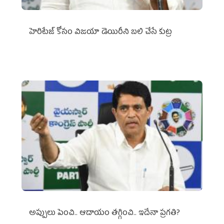
హెరిటేజ్ కోసం విజయా డెయిరీని బలి చేసే కుట్ర‌
అప్పులు పెంచి.. ఆదాయం తగ్గించి.. ఇదేనా ప్రగతి?