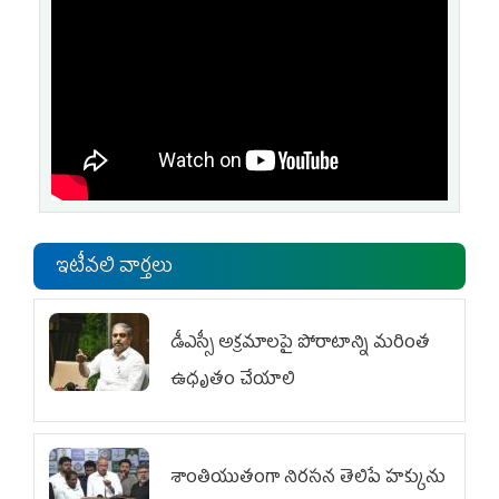
ఇటీవలి వార్తలు
డీఎస్సీ అక్రమాలపై పోరాటాన్ని మరింత
ఉధృతం చేయాలి
శాంతియుతంగా నిరసన తెలిపే హక్కును