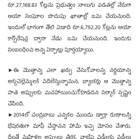
రూ.27,168.83 కోట్లను ప్రభుత్వం నాలుగు విడతల్లో నేరుగా
ఆయా సంఘాల పొదుపు ఖాతాల్లో జమ చేయనుంది.
ఇందులో భాగంగా తొలి ఏడాది రూ.6,792.20 కోట్లను ఆయా
కార్పొరేషన్ల ద్వారా నేడు జమ చేయనుంది. ఇందుకు
సంబంధించి అన్ని ఏర్పాట్లు పూర్తయ్యాయి.
►ఈ మొత్తాన్ని ఎలా ఖర్చు చేసుకోవాలన్న నిర్ణయాన్ని
అక్కచెల్లెమ్మలకే వదిలేస్తున్నామని, బ్యాంకర్లు ఆ మొత్తాన్ని
పాత అప్పులకు మినహాయించుకోకూడదని సర్కార్‌ స్పష్టం
చేసింది.
►2014లో చంద్రబాబు ఎన్నికల ముందు డ్వాక్రా రుణాలన్నీ
భేషరతుగా మాఫీ చేస్తానని హామీ ఇచ్చి మోసం చేశారు.
దీంతో మహిళల అప్పులు తీరక, వాటిపై వడ్డీలకు వడ్డీలు