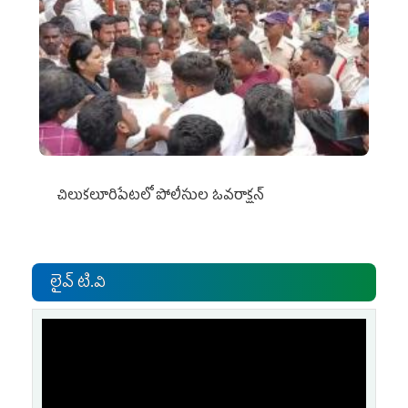
చిలుక‌లూరిపేట‌లో పోలీసుల ఓవ‌రాక్ష‌న్‌
లైవ్ టి.వి