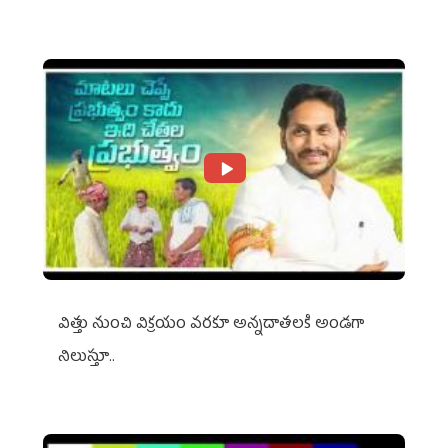
విత్తు నుంచి విక్రయం వరకూ అన్నదాతలకి అండగా
నిలుస్తూ..