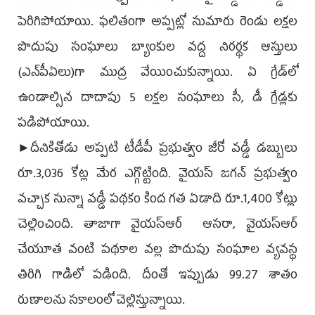
పెరిగిపోయాయి. ఫలితంగా అప్పట్లో సుమారు రెండు లక్షల
పొదుపు సంఘాలు బ్యాంకుల వద్ద నిరర్థక ఆస్తులు
(ఎన్‌పీఏలు)గా ముద్ర వేయించుకున్నాయి. ఏ గ్రేడ్‌లో
ఉండాల్సిన దాదాపు 5 లక్షల సంఘాలు సీ, డీ గ్రేడ్లకు
పడిపోయాయి.
►దీనికితోడు అప్పటి టీడీపీ ప్రభుత్వం జీరో వడ్డీ డబ్బులు
రూ.3,036 కోట్ల మేర ఎగ్గొట్టింది. వైయ‌స్‌ జగన్‌ ప్రభుత్వం
వచ్చాక సున్నా వడ్డీ పథకం కింద గత ఏడాది రూ.1,400 కోట్లు
చెల్లించింది. తాజాగా వైయ‌స్ఆర్‌ ‌ ఆసరా, వైయ‌స్ఆర్
చేయూత వంటి పథకాల వల్ల పొదుపు సంఘాల వ్యవస్థ
తిరిగి గాడిలో పడింది. దీంతో ఇప్పుడు 99.27 శాతం
రుణాలను సకాలంలో చెల్లిస్తున్నాయి.