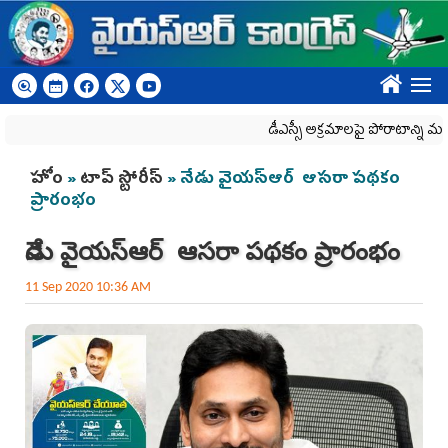
Skip to main content
????
డీఎస్సీ అక్రమాలపై పోరాటాన్ని మరింత
You are here
హోం
»
టాప్ స్టోరీస్
» నేడు వైయ‌స్ఆర్‌ ‌ ఆసరా ప‌థ‌కం
ప్రారంభం
నేడు వైయ‌స్ఆర్‌ ‌ ఆసరా ప‌థ‌కం ప్రారంభం
11 Sep 2020 10:36 AM