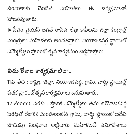
సంఘాలకు చెందిన మహిళలు ఈ కార్యక్రమానికి
హాజరవుతారు.
►సీఎం వైయ‌స్ జగన్‌ రాసిన లేఖ కాపీలను జిల్లా కేంద్రాల్లో
మంత్రులు మహిళలకు అందజేస్తారు. నియోజకవర్గ స్థాయిలో
ఎమ్మెల్యేలు ప్రారంభోత్సవ కార్యక్రమం నిర్వహిస్తారు.
ఏడు రోజుల కార్యక్రమాలిలా..
11వ తేది : రాష్ట్ర, జిల్లా, నియోజకవర్గ, గ్రామ, వార్డు స్థాయిల్లో
పథక ప్రారంభోత్సవ కార్యక్రమాలు జరుపుతారు.
12 నుంచి16 వరకు : స్థానిక ఎమ్మెల్యేలు తమ నియోజకవర్గ
పరిధిలో రోజుకొక మండలంలోని గ్రామ, వార్డు స్థాయిలో ఐదేసి
పొదుపు సంఘాల లబ్ధిదారు మహిళలతో సమావేశాలు