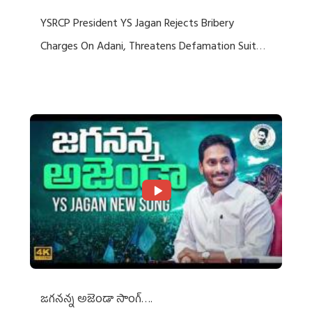
YSRCP President YS Jagan Rejects Bribery
Charges On Adani, Threatens Defamation Suit
Against Media Groups
జగనన్న అజెండా సాంగ్….