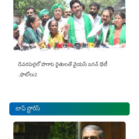
దేవరపల్లిలో పొగాకు రైతులతో వైయస్ జగన్ భేటీ
..ఫొటోలు2
టాప్ స్టోరీస్