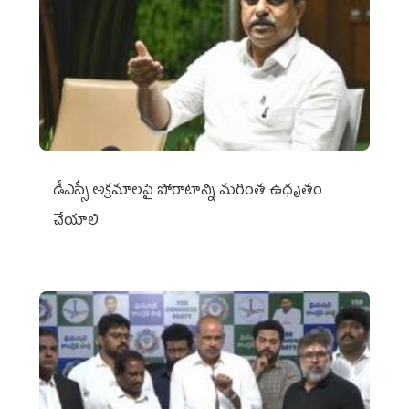
డీఎస్సీ అక్రమాలపై పోరాటాన్ని మరింత ఉధృతం
చేయాలి