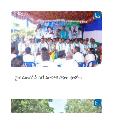
వైయ‌స్ఆర్‌సీపీ రిలే నిరాహార దీక్షలు..ఫొటోలు