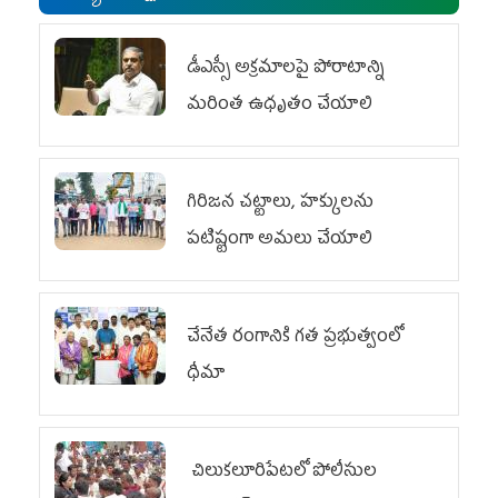
డీఎస్సీ అక్రమాలపై పోరాటాన్ని
మరింత ఉధృతం చేయాలి
గిరిజన చట్టాలు, హక్కులను
పటిష్టంగా అమలు చేయాలి
చేనేత రంగానికి గత ప్రభుత్వంలో
ధీమా
చిలుక‌లూరిపేట‌లో పోలీసుల