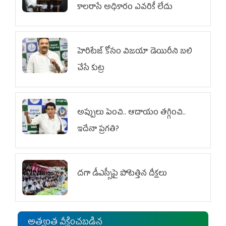
కాలరాసే అధికారం ఎవరికీ లేదు
హెరిటేజ్ కోసం విజయా డెయిరీని బలి
చేసే కుట్ర‌
అప్పులు పెంచి.. ఆదాయం తగ్గించి..
ఇదేనా ప్రగతి?
దగా డీఎస్సీపై పోటెత్తిన దీక్షలు
అత్యంత వీక్షించబడిన