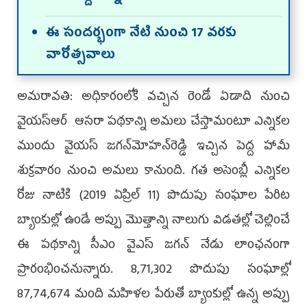
ఈ సందర్భంగా నేటి నుంచి 17 వరకు
వారోత్సవాలు
అమరావతి: అధికారంలోకి వచ్చిన రెండో ఏడాది నుంచి
వైయ‌స్ఆర్‌ ‌ ఆసరా పథకాన్ని అమలు చేస్తామంటూ ఎన్నికల
ముందు వైయ‌స్‌ జగన్‌మోహన్‌రెడ్డి ఇచ్చిన పెద్ద హామీ
శుక్రవారం నుంచి అమలు కానుంది. గత అసెంబ్లీ ఎన్నికల
రోజు నాటికి (2019 ఏప్రిల్‌ 11) పొదుపు సంఘాల పేరిట
బ్యాంకుల్లో ఉండే అప్పు మొత్తాన్ని నాలుగు విడతల్లో చెల్లించే
ఈ పథకాన్ని సీఎం వైఎస్‌ జగన్‌ నేడు లాంఛనంగా
ప్రారంభించనున్నారు. 8,71,302 పొదుపు సంఘాల్లో
87,74,674 మంది మహిళల పేరుతో బ్యాంకుల్లో ఉన్న అప్పు