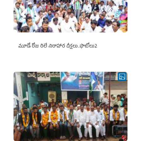
మూడో రోజు రిలే నిరాహార దీక్షలు..ఫొటోలు2