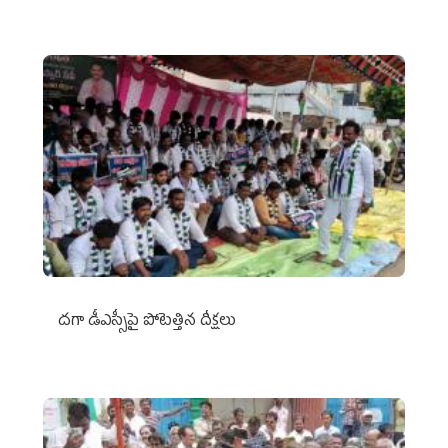
దగా డీఎస్సీపై పోటెత్తిన దీక్షలు