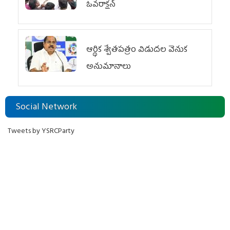
ఓవ‌రాక్ష‌న్‌
ఆర్థిక శ్వేతపత్రం విడుదల వెనుక
అనుమానాలు
Social Network
Tweets by YSRCParty