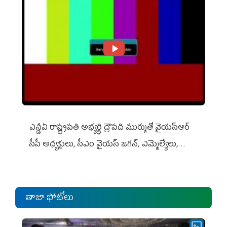
ఎన్డీఏ రాష్ట్ర‌ప‌తి అభ్య‌ర్థి ద్రౌప‌ది ముర్ముతో వైయ‌స్ఆర్
సీపీ అధ్య‌క్షులు, సీఎం వైయ‌స్ జ‌గ‌న్, ఎమ్మెల్యేలు,
ఎంపీల స‌మావేశం
తాజా ఫోటోలు