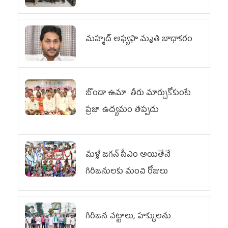
మహ్మద్‌ అఫ్యఫా మృతి బాధాకరం
బొండా ఉమా తీరు మార్చుకోకుంటే
ప్రజా ఉద్యమం తప్పదు
మళ్లీ జగన్ సీఎం అయితేనే
గిరిజనులకు మంచి రోజులు
గిరిజన చట్టాలు, హక్కులను