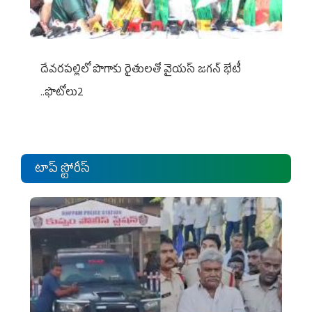
దేవరపల్లిలో పొగాకు రైతులతో వైయస్ జగన్ భేటీ
..ఫొటోలు2
టాప్ స్టోరీస్