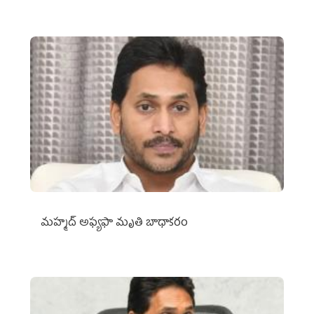
మహ్మద్‌ అఫ్యఫా మృతి బాధాకరం