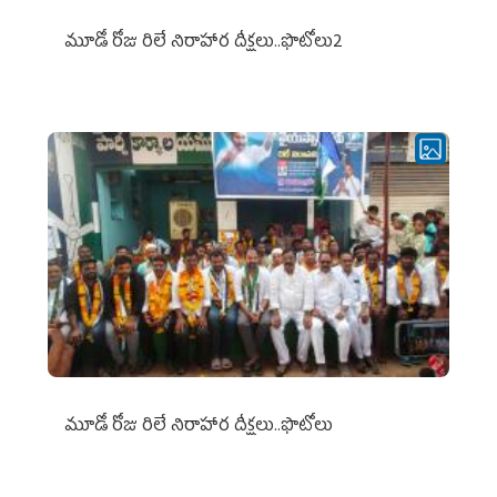
మూడో రోజు రిలే నిరాహార దీక్షలు..ఫొటోలు2
మూడో రోజు రిలే నిరాహార దీక్షలు..ఫొటోలు