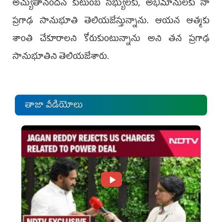
అచ్యుతానందన్‌ కుటుంబ సభ్యులకు, అభిమానులకు నా
ప్రగాఢ సానుభూతి తెలియజేస్తున్నాను. ఆయన ఆత్మకు
శాంతి చేకూరాలని కోరుకుంటున్నాను అని తన ప్రగాఢ
సానుభూతిని తెలియజేశారు.
తాజా వీడియోలు