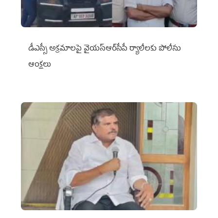
డీఎస్సీ అక్రమాలపై వైయ‌స్ఆర్‌సీపీ ర్యాలీలకు పోలీసు
ఆంక్షలు