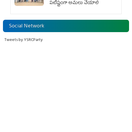
పటిష్టంగా అమలు చేయాలి
Social Network
Tweets by YSRCParty