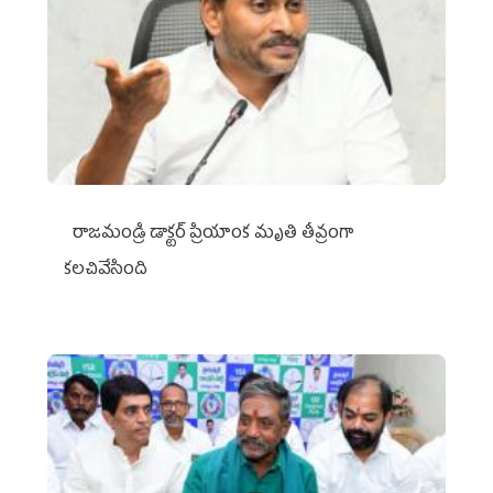
రాజమండ్రి డాక్టర్‌ ప్రియాంక మృతి తీవ్రంగా
కలచివేసింది