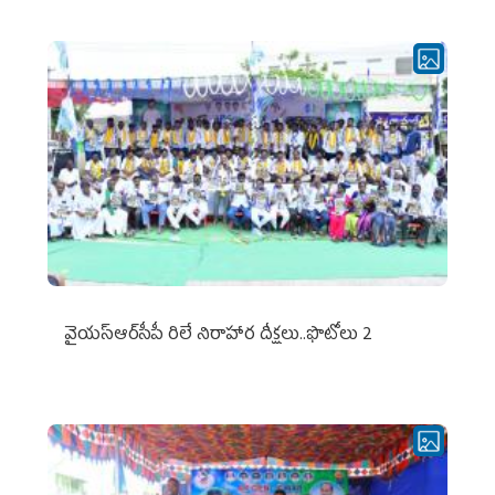
వైయ‌స్ఆర్‌సీపీ రిలే నిరాహార దీక్షలు..ఫొటోలు 2