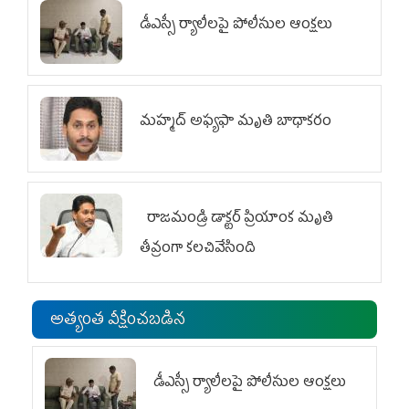
డీఎస్సీ ర్యాలీలపై పోలీసుల ఆంక్షలు
మహ్మద్‌ అఫ్యఫా మృతి బాధాకరం
రాజమండ్రి డాక్టర్‌ ప్రియాంక మృతి
తీవ్రంగా కలచివేసింది
అత్యంత వీక్షించబడిన
డీఎస్సీ ర్యాలీలపై పోలీసుల ఆంక్షలు