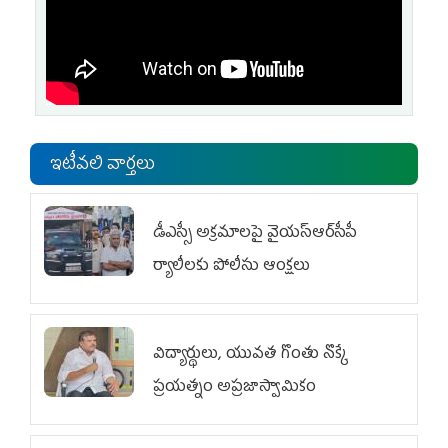
ఇటీవలి వార్తలు
డీఎస్సీ అక్రమాలపై వైయ‌స్ఆర్‌సీపీ
ర్యాలీలకు పోలీసు ఆంక్షలు
విద్యార్థులు, యువత గొంతు నొక్కే
ప్రయత్నం అప్రజాస్వామికం