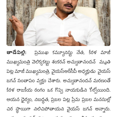
తాడేప‌ల్లి:
ప్రముఖ కమ్యూనిస్టు నేత, కేరళ మాజీ
ముఖ్యమంత్రి వెలిక్కకట్టు శంకరన్ అచ్యుతానందన్‌ మృతి
పట్ల మాజీ ముఖ్యమంత్రి, వైయ‌స్ఆర్‌సీపీ అధ్యక్షుడు వైయస్‌
జగన్‌ సంతాపం వ్యక్తం చేశారు. అచ్యుతానందన్ మరణంతో
కేరళ రాజకీయ రంగం ఒక గొప్ప నాయకుడిని కోల్పోయింది.
ఆయన ధైర్యం, నిబద్ధత, ప్రజల పట్ల ప్రేమ ప్రజల మనసుల్లో
చిర స్థాయిగా నిలిచిపోతాయని వైయస్‌ జగన్‌ అన్నారు.