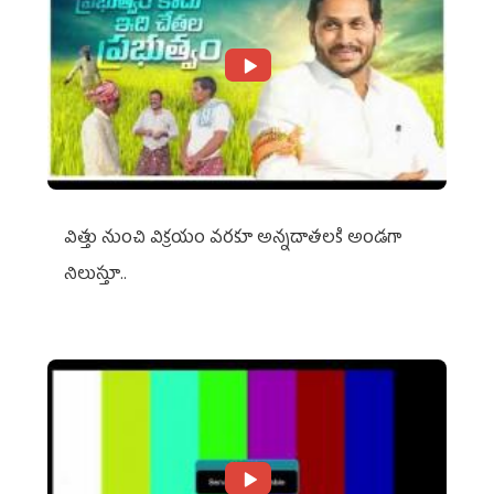
విత్తు నుంచి విక్రయం వరకూ అన్నదాతలకి అండగా
నిలుస్తూ..