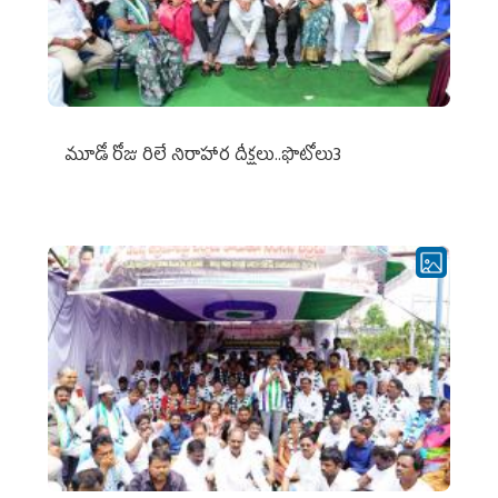
మూడో రోజు రిలే నిరాహార దీక్షలు..ఫొటోలు3