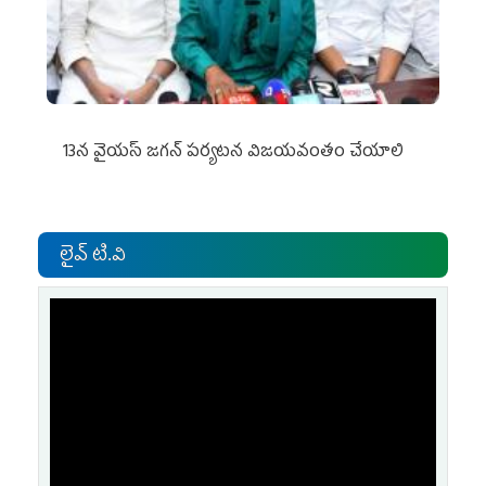
13న వైయస్‌ జగన్‌ పర్యటన విజయవంతం చేయాలి
లైవ్ టి.వి