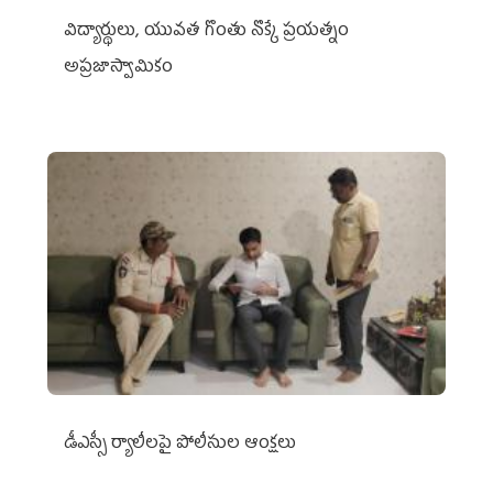
విద్యార్థులు, యువత గొంతు నొక్కే ప్రయత్నం
అప్రజాస్వామికం
డీఎస్సీ ర్యాలీలపై పోలీసుల ఆంక్షలు