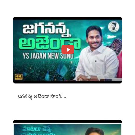
జగనన్న అజెండా సాంగ్….