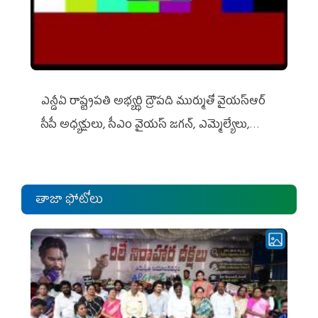
ఎన్డీఏ రాష్ట్ర‌ప‌తి అభ్య‌ర్థి ద్రౌప‌ది ముర్ముతో వైయ‌స్ఆర్
సీపీ అధ్య‌క్షులు, సీఎం వైయ‌స్ జ‌గ‌న్, ఎమ్మెల్యేలు,
ఎంపీల స‌మావేశం
తాజా ఫోటోలు