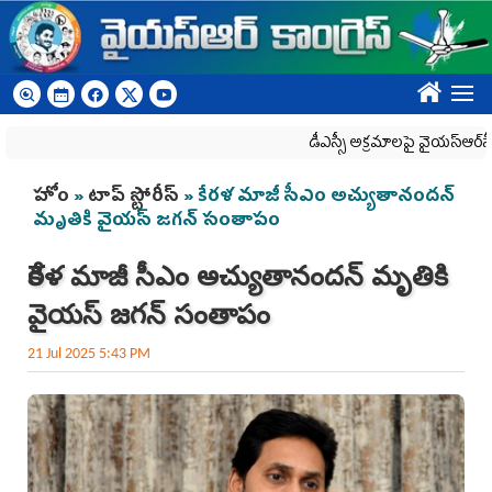
Skip to main content
????
డీఎస్సీ అక్రమాలపై వైయ‌స్ఆర్‌సీపీ ర్యా
You are here
హోం
»
టాప్ స్టోరీస్
» కేర‌ళ మాజీ సీఎం అచ్యుతానందన్‌
మృతికి వైయ‌స్ జ‌గ‌న్ సంతాపం
కేర‌ళ మాజీ సీఎం అచ్యుతానందన్‌ మృతికి
వైయ‌స్ జ‌గ‌న్ సంతాపం
21 Jul 2025 5:43 PM