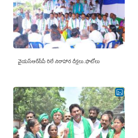
వైయ‌స్ఆర్‌సీపీ రిలే నిరాహార దీక్షలు..ఫొటోలు