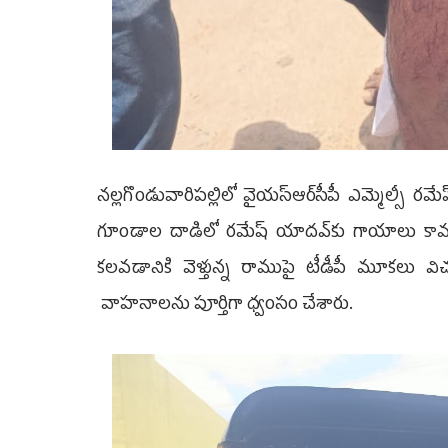
నల్లగొండువారిపల్లిలో వైయ‌స్ఆర్‌సీపీ ఎమ్మెల్సీ 
గూండాల దాడిలో రమేష్ యాదవ్‌కు గాయాలు కావడం
కలవడానికి వెళ్తున్న రాముపై టీడీపీ మూకలు వ
వాహనాలను పూర్తిగా ధ్వంసం చేశారు.