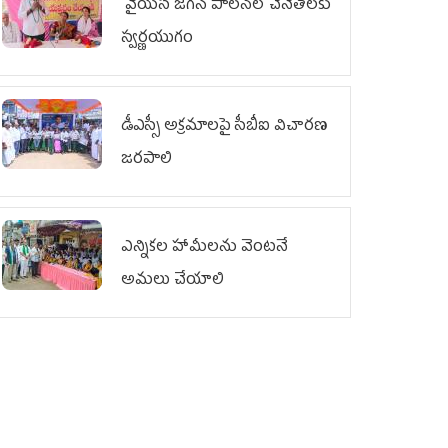
వైయ‌స్ జగన్ పాలనలో చేనేతలకు
స్వర్ణయుగం
డీఎస్సీ అక్రమాలపై సీబీఐ విచారణ
జరపాలి
ఎన్నికల హామీలను వెంటనే
అమలు చేయాలి