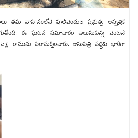
ులు తమ వాహనంలోనే పులివెందుల ప్రభుత్వ ఆస్పత్రికి
జరుగుతోంది. ఈ ఘటన సమాచారం తెలుసుకున్న వెంటనే
కి వెళ్లి రామును పరామర్శించారు. ఆసుపత్రి వద్దకు భారీగా