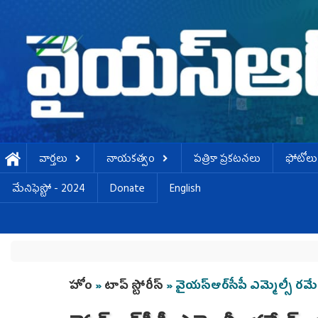
Skip to main content
వార్తలు
నాయకత్వం
పత్రికా ప్రకటనలు
ఫోటోలు
మేనిఫెస్టో - 2024
Donate
English
You are here
హోం
»
టాప్ స్టోరీస్
» వైయ‌స్ఆర్‌సీపీ ఎమ్మెల్సీ ర‌మ