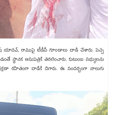
రమేష్‌ యాదవ్‌, రాముపై టీడీపీ గూండాలు దాడి చేశారు. పచ్చ
తో స్థానిక ఆసుపత్రికి తరలించారు. కుటుంబ సభ్యులను
ిచక్షణా రహితంగా దాడికి దిగారు. ఈ సందర్బంగా నాలుగు