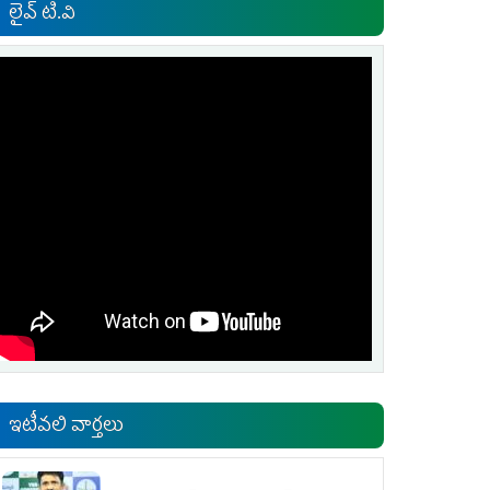
లైవ్ టి.వి
ఇటీవలి వార్తలు