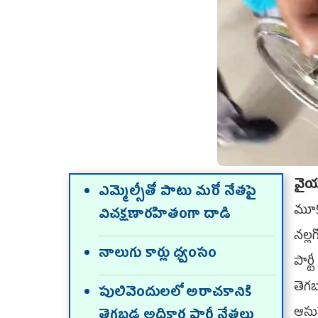
వైయ‌
ఎమ్మెల్సీతో పాటు మ‌రో నేత‌పై
మూక
విచ‌క్ష‌ణార‌హితంగా దాడి
నల్ల
నాలుగు కార్లు ధ్వంసం
పార
తెగ
పులివెందుల‌లో అరాచ‌కానికి
ఆసుప
తెగ‌బడ్డ అధికార పార్టీ నేత‌లు