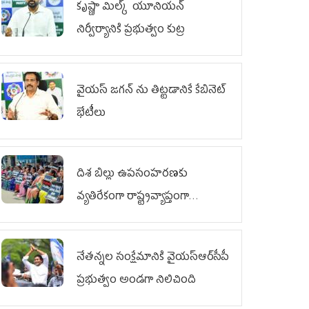
కృష్ణా మిల్క్‌ యూనియన్‌
నిర్వీర్యానికి ప్రభుత్వం కుట్ర
వైయ‌స్ జగన్‌ ను తిట్టడానికే కేబినెట్‌
భేటీలు
దిశ బిల్లు ఉపసంహరణకు
వ్యతిరేకంగా రాష్ట్రవ్యాప్తంగా
వైయ‌స్ఆర్‌సీపీ మహిళా విభాగం
ఆందోళనలు
నేతన్నల సంక్షేమానికి వైయ‌స్ఆర్‌సీపీ
ప్రభుత్వం అండగా నిలిచింది