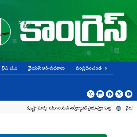
లైవ్ టి.వి
వైయస్ఆర్-పథకాలు
సంప్రదించండి
ా మిల్క్‌ యూనియన్‌ నిర్వీర్యానికి ప్రభుత్వం కుట్ర
వైయ‌స్ జగన్‌ ను తిట్టడానికే క