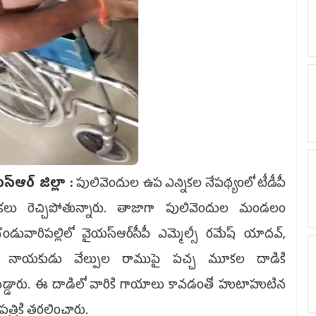
స్ఆర్ జిల్లా :
పులివెందుల ఉప ఎన్నికల నేపథ్యంలో టీడీపీ
లు రెచ్చిపోతున్నారు. తాజాగా పులివెందుల మండలం
గొండువారిపల్లిలో వైయ‌స్ఆర్‌సీపీ ఎమ్మెల్సీ రమేష్‌ యాదవ్‌,
్టీ నాయకుడు వేల్పుల రాముపై పచ్చ మూకల దాడికి
బడ్డారు. ఈ దాడిలో వారికి గాయాలు కావడంతో హుటాహుటిన
త్రికి తరలించారు.