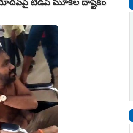
 యాద‌వ్‌పై టీడీపీ మూక‌ల దాష్టీకం