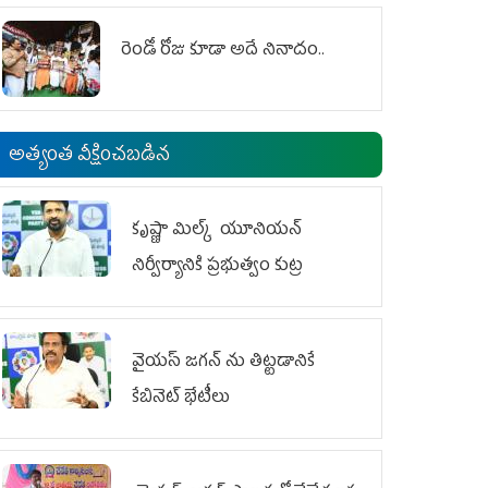
రెండో రోజు కూడా అదే నినాదం..
అత్యంత వీక్షించబడిన
కృష్ణా మిల్క్‌ యూనియన్‌
నిర్వీర్యానికి ప్రభుత్వం కుట్ర
వైయ‌స్ జగన్‌ ను తిట్టడానికే
కేబినెట్‌ భేటీలు