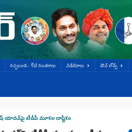
ర‌చ్చ‌బండ‌ - కోటి సంత‌కాలు
వీడియోలు
డౌన్ లోడ్స్
కృష్ణ
ేష్ యాద‌వ్‌పై టీడీపీ మూక‌ల దాష్టీకం