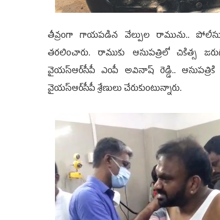
తీవ్రంగా గాయపడిన వేల్పుల రామును.. పోలీస
తరలించారు. రాముకు ఆసుపత్రిలో చికిత్స 
వైయ‌స్ఆర్‌సీపీ ఎంపీ అవినాష్‌ రెడ్డి.. ఆసుపత్రి
వైయ‌స్ఆర్‌సీపీ శ్రేణులు చేరుకుంటున్నారు.