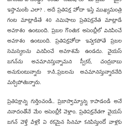
జగన్‌మోహన్‌రెడ్డికి రెండు నిమిషాలు మాత్రమే మైక్‌
ఇస్తామంటే ఎలా? . అదే ప్రతిపక్ష హోదా ఇస్తే ముఖ్యమంత్రి
గంట మాట్లాడితే 40 నిమిషాలు ప్రతిపక్షనేత మాట్లాడే
అవకాశం ఉంటుంది. ప్రజల గొంతుక అసెంబ్లీలో వినిపించే
అవకాశం ఉంటుంది. ప్రతిపక్షహోదా ఇవ్వకపోతే ప్రజల
సమస్యలను వినిపించే అవకాశమే ఉండదు. వైయ‌స్‌
జగన్‌ను అవమానిస్తున్నామని స్పీకర్, చంద్రబాబు
అనుకుంటున్నారు కానీ..ప్రజలను అవమానిస్తున్నారనేది
మర్చిపోతున్నారు.
ప్రతిపక్షాన్ని గుర్తించండి.. ప్రజాస్వామ్యాన్ని కాపాడండి అనే
నినాదంతోనే మేం అసెంబ్లీకి వెళ్లాం. ప్రతిపక్షనేతగా వైయ‌స్
జగన్‌ వెళ్తే వీళ్లకి ఏ రకమైన సినిమా కనిపిస్తుందో వాళ్లకు