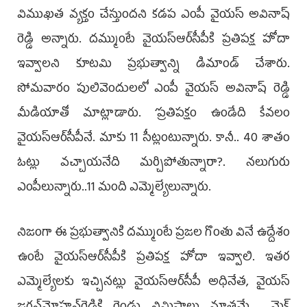
విముఖత వ్యక్తం చేస్తుందని కడప ఎంపీ వైయ‌స్ అవినాష్‌
రెడ్డి అన్నారు. దమ్ముంటే వైయ‌స్ఆర్‌సీపీకి ప్రతిపక్ష హోదా
ఇవ్వాలని కూటమి ప్రభుత్వాన్ని డిమాండ్‌ చేశారు.
సోమవారం పులివెందుల‌లో ఎంపీ వైయ‌స్‌ అవినాష్‌ రెడ్డి
మీడియాతో మాట్లాడారు. ‘ప్రతిపక్షం ఉండేది కేవలం
వైయ‌స్ఆర్‌సీపీనే. మాకు 11 సీట్లంటున్నారు. కానీ.. 40 శాతం
ఓట్లు వచ్చాయనేది మర్చిపోతున్నారా?. నలుగురు
ఎంపీలున్నారు..11 మంది ఎమ్మెల్యేలున్నారు.
నిజంగా ఈ ప్రభుత్వానికి దమ్ముంటే ప్రజల గొంతు వినే ఉద్దేశం
ఉంటే వైయ‌స్ఆర్‌సీపీకి ప్రతిపక్ష హోదా ఇవ్వాలి. ఇతర
ఎమ్మెల్యేలకు ఇచ్చినట్లు వైయ‌స్ఆర్‌సీపీ అధినేత, వైయ‌స్‌