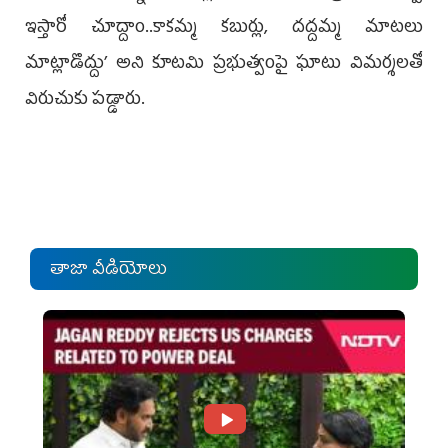
ఇస్తారో చూద్దాం..కాకమ్మ కబుర్లు, దద్దమ్మ మాటలు
మాట్లాడొద్దు’ అని కూటమి ప్రభుత్వంపై ఘాటు విమర్శలతో
విరుచుకు పడ్డారు.
తాజా వీడియోలు