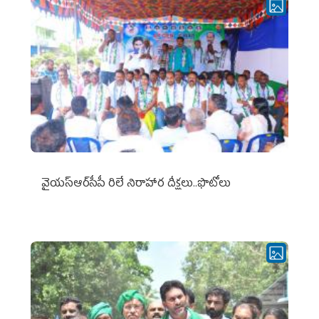
వైయ‌స్ఆర్‌సీపీ రిలే నిరాహార దీక్షలు..ఫొటోలు