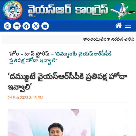
Skip to main content
????
శాంతియుతంగా నిరసన తెలిపే హక్కును 
You are here
హోం
»
టాప్ స్టోరీస్
» ‘దమ్ముంటే వైయ‌స్ఆర్‌సీపీకి
ప్రతిపక్ష హోదా ఇవ్వాలి’
‘దమ్ముంటే వైయ‌స్ఆర్‌సీపీకి ప్రతిపక్ష హోదా
ఇవ్వాలి’
24 Feb 2025 3:45 PM