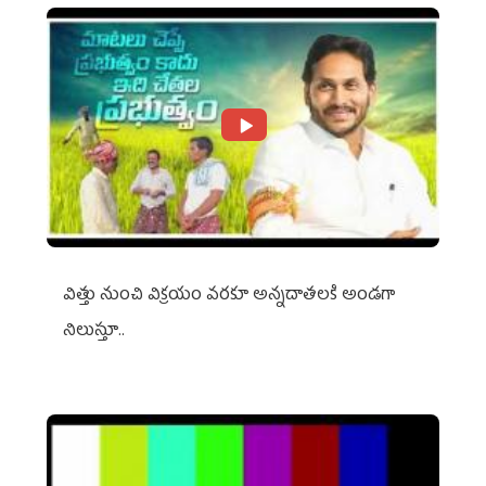
విత్తు నుంచి విక్రయం వరకూ అన్నదాతలకి అండగా
నిలుస్తూ..