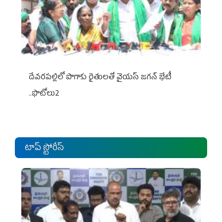
దేవరపల్లిలో పొగాకు రైతులతో వైయస్ జగన్ భేటీ
..ఫొటోలు2
టాప్ స్టోరీస్