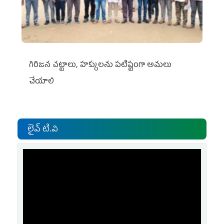
గిరిజన చట్టాలు, హక్కులను పటిష్టంగా అమలు
చేయాలి
లైవ్ టి.వి