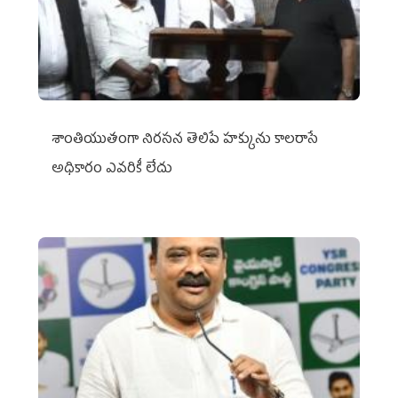
శాంతియుతంగా నిరసన తెలిపే హక్కును కాలరాసే
అధికారం ఎవరికీ లేదు