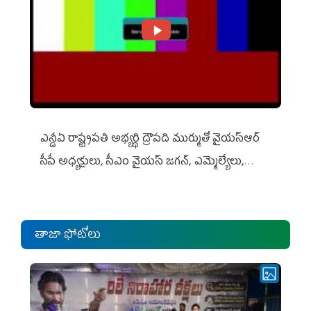
ఎన్డీఏ రాష్ట్ర‌ప‌తి అభ్య‌ర్థి ద్రౌప‌ది ముర్ముతో వైయ‌స్ఆర్
సీపీ అధ్య‌క్షులు, సీఎం వైయ‌స్ జ‌గ‌న్, ఎమ్మెల్యేలు,
ఎంపీల స‌మావేశం
తాజా ఫోటోలు