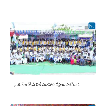
వైయ‌స్ఆర్‌సీపీ రిలే నిరాహార దీక్షలు..ఫొటోలు 2