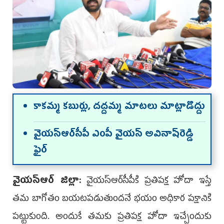
కాకమ్మ కబుర్లు, దద్దమ్మ మాటలు మాట్లాడొద్దు
వైయ‌స్ఆర్‌సీపీ ఎంపీ వైయ‌స్ అవినాష్‌రెడ్డి
ఫైర్‌
వైయ‌స్ఆర్ జిల్లా:
వైయ‌స్ఆర్‌సీపీకి ప్రతిపక్ష హోదా ఇస్తే
తమ బాగోతం బయటపడుతుందనే భయం అధికార పక్షానికి
పట్టుకుంది. అందుకే తమకు ప్రతిపక్ష హోదా ఇచ్చేందుకు