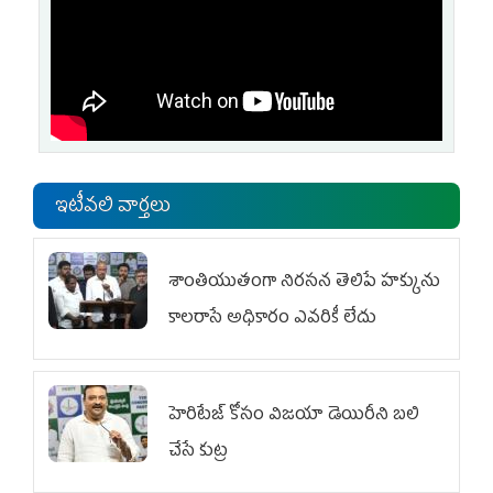
ఇటీవలి వార్తలు
శాంతియుతంగా నిరసన తెలిపే హక్కును
కాలరాసే అధికారం ఎవరికీ లేదు
హెరిటేజ్ కోసం విజయా డెయిరీని బలి
చేసే కుట్ర‌