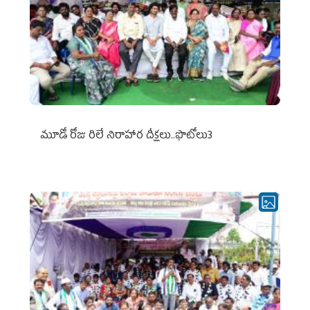
మూడో రోజు రిలే నిరాహార దీక్షలు..ఫొటోలు3