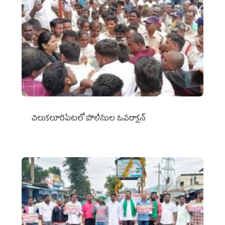
చిలుక‌లూరిపేట‌లో పోలీసుల ఓవ‌రాక్ష‌న్‌