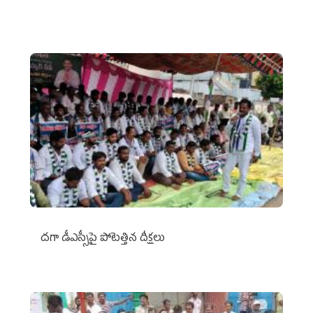
దగా డీఎస్సీపై పోటెత్తిన దీక్షలు