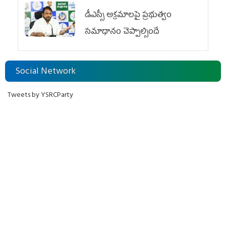
డీఎస్సీ అక్రమాలపై ప్రభుత్వం
సమాధానం చెప్పాల్సిందే
Social Network
Tweets by YSRCParty