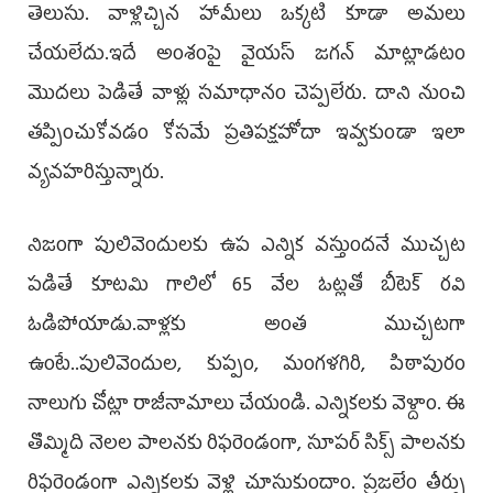
తెలుసు. వాళ్లిచ్చిన హామీలు ఒక్కటి కూడా అమలు
చేయలేదు.ఇదే అంశంపై వైయ‌స్‌ జగన్‌ మాట్లాడటం
మొదలు పెడితే వాళ్లు సమాధానం చెప్పలేరు. దాని నుంచి
తప్పించుకోవడం కోసమే ప్రతిపక్షహోదా ఇవ్వకుండా ఇలా
వ్యవహరిస్తున్నారు.
నిజంగా పులివెందులకు ఉప ఎన్నిక వస్తుందనే ముచ్చట
పడితే కూటమి గాలిలో 65 వేల ఓట్లతో బీటెక్‌ రవి
ఓడిపోయాడు.వాళ్లకు అంత ముచ్చటగా
ఉంటే..పులివెందుల, కుప్పం, మంగళగిరి, పిఠాపురం
నాలుగు చోట్లా రాజీనామాలు చేయండి. ఎన్నికలకు వెళ్దాం. ఈ
తొమ్మిది నెలల పాలనకు రిఫరెండంగా, సూపర్‌ సిక్స్‌ పాలనకు
రిఫరెండంగా ఎన్నికలకు వెళ్లి చూసుకుందాం. ప్రజలేం తీర్పు