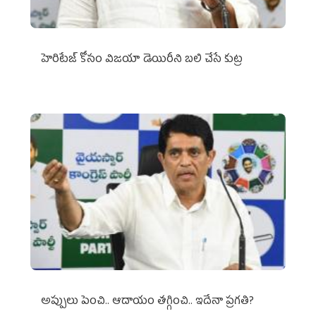
హెరిటేజ్ కోసం విజయా డెయిరీని బలి చేసే కుట్ర‌
అప్పులు పెంచి.. ఆదాయం తగ్గించి.. ఇదేనా ప్రగతి?