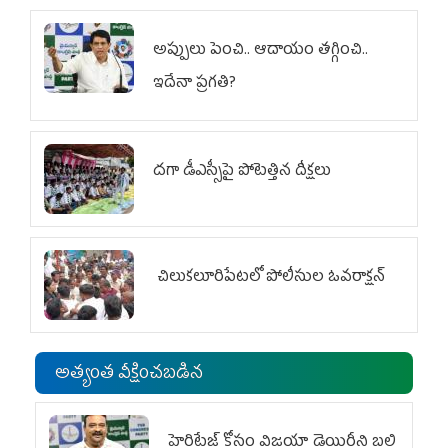
అప్పులు పెంచి.. ఆదాయం తగ్గించి..
ఇదేనా ప్రగతి?
దగా డీఎస్సీపై పోటెత్తిన దీక్షలు
చిలుక‌లూరిపేట‌లో పోలీసుల ఓవ‌రాక్ష‌న్‌
అత్యంత వీక్షించబడిన
హెరిటేజ్ కోసం విజయా డెయిరీని బలి