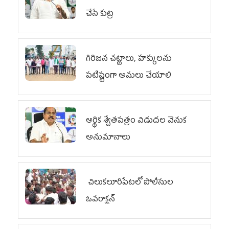
చేసే కుట్ర‌
గిరిజన చట్టాలు, హక్కులను
పటిష్టంగా అమలు చేయాలి
ఆర్థిక శ్వేతపత్రం విడుదల వెనుక
అనుమానాలు
చిలుక‌లూరిపేట‌లో పోలీసుల
ఓవ‌రాక్ష‌న్‌