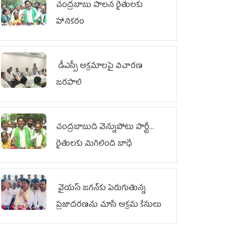
చంద్రబాబు పాలన రైతులకు
హానికరం
డీఎస్సీ అక్రమాలపై విచారణ
జరపాలి
చంద్రబాబుది వెన్నుపోటు పార్టీ...
రైతులకు మిగిలింది బాధే
వైయ‌స్ జగన్‌కు పెరుగుతున్న
ప్రజాదరణను చూసి అక్రమ కేసులు