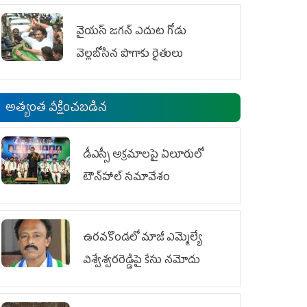
వైయ‌స్‌ జగన్ ఎదుట గోడు
వెల్లబోసిన పొగాకు రైతులు
అత్యంత వీక్షించబడిన
డీఎస్సీ అక్రమాలపై ఏలూరులో
టౌన్‌హాల్ సమావేశం
ఉరవకొండలో మాజీ ఎమ్మెల్యే
విశ్వేశ్వరరెడ్డిపై కేసు న‌మోదు