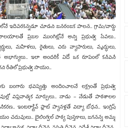
లోనే ఇదివరకెన్నడూ చూడని జనరంజక పాలన.. గ్రామ/వార్డు
వాలయాలతో ప్రజల ముంగిట్లోనే అన్ని ప్రభుత్వ సేవలు..
యార్థులు, మహిళలు, రైతులు, చిరు వ్యాపారులు, వృద్ధులు,
 అభాగ్యులు.. ఇలా అందరికీ ఏదో ఒక రూపంలో కనీవినీ
ని రీతిలో ప్రభుత్వ సాయం..
లలకు బంగారు భవిష్యత్తు అందించాలనే లక్ష్యంతో ప్రభుత్వ
ుల్లో విప్లవాత్మక మార్పులు.. నాడు – నేడుతో పాఠశాలల
కరణ.. ఇంటరాక్టివ్‌ ఫ్లాట్‌ ప్యానళ్లతో విద్యా బోధన.. ఇంగ్లిష్‌
యం చదువులు.. బైలింగ్వల్‌ పాఠ్య పుస్తకాలు, జగనన్న అమ్మ