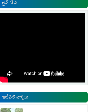
లైవ్ టి.వి
ఇటీవలి వార్తలు