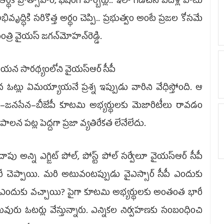
ిక ప్రోత్సాహం, ఫిషింగ్‌ హార్బర్లు.. ఇలా గడచిన ఐదేళ్ల పాటు
అభివృద్ధికి సరికొత్త అర్థం చెప్పి.. ప్రభుత్వం అంటే ప్రజల కోసమే
ి వైయ‌స్‌ జగన్‌మోహన్‌రెడ్డి.
ఆయన సారథ్యంలోని వైయ‌స్ఆర్‌ సీపీ
ిన ఓట్లు ఏమయ్యాయనే ప్రశ్న ఇప్పుడు వారిని వేధిస్తోంది. ఆ
డీపీ–జనసేన–బీజేపీ కూటమి అభ్యర్థులకు మెజారిటీలు రావడం
ాలన పట్ల పెద్దగా ప్రజా వ్యతిరేకత లేనేలేదు.
్ని ఎగ్జిట్‌ పోల్, పోస్ట్‌ పోల్‌ సర్వేలూ వైయ‌స్ఆర్‌ సీపీ
చెప్పాయి. మరి అటువంటప్పుడు వైఎస్సార్‌ సీపీ ఎందుకు
 ఎందుకు వచ్చాయి? పైగా కూటమి అభ్యర్థులకు అంతంత భారీ
వురు ఓటర్లు వేస్తున్నారు. ఎన్నికల నిర్వహణకు సంబంధించి