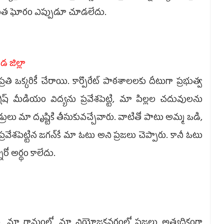
. ఇంత ఘోరం ఎప్పుడూ చూడలేదు.
డ జిల్లా
్రతి ఒక్కరికీ చేరాయి. కార్పొరేట్‌ పాఠశాలలకు దీటుగా ప్రభుత్వ
్‌ మీడియం విద్యను ప్రవేశపెట్టి, మా పిల్లల చదువులను
డ్రులు మా దృష్టికి తీసుకువచ్చేవారు. వాటితో పాటు అమ్మ ఒడి,
్రవేశపెట్టిన జగన్‌కే మా ఓటు అని ప్రజలు చెప్పారు. కానీ ఓటు
రో అర్థం కాలేదు.
ం. మా గ్రామంలో, మా నియోజకవర్గంలో ప్రజలు అత్యధికంగా