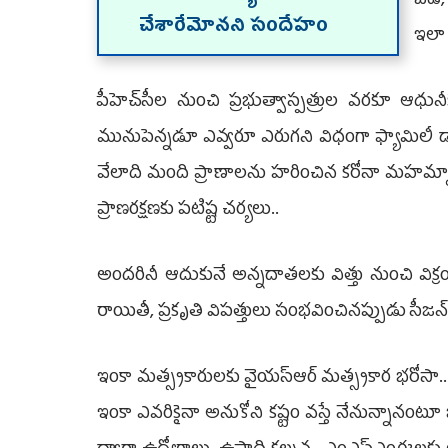
ఒడి, 
చేశారేమోనని సందేహం
ఇలా 
పీహెచ్‌సీల నుంచి ప్రభుత్వాస్పత్రుల వరకూ ఆధు
మునుపెన్నడూ ఎవ్వరూ ఎరుగని విధంగా ఫ్యామిలీ డాక్ట
వేలాది మంది ప్రాణాలను హరించిన కరోనా మహమ
ప్రాణరక్షణకు పటిష్ట చర్యలు..
అందరినీ ఆదుకునే అన్నదాతలకు విత్తు నుంచి విక
రాయితీ, ప్రకృతి విపత్తులు సంభవించినప్పుడు సీజన
ఇంకా మత్స్యకారులకు వైయ‌స్ఆర్‌ మత్స్యకార భరోసా.. చే
ఇంకా ఎవరికైనా అనుకోని కష్టం వస్తే నేనున్నానంటూ 