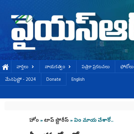
Skip to main content
వార్తలు
నాయకత్వం
పత్రికా ప్రకటనలు
ఫోటోలు
మేనిఫెస్టో - 2024
Donate
English
You are here
హోం
»
టాప్ స్టోరీస్
» ఏం మాయ చేశారో..