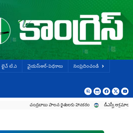
లైవ్ టి.వి
వైయస్ఆర్-పథకాలు
సంప్రదించండి
చంద్రబాబు పాలన రైతులకు హానికరం
డీఎస్సీ అక్రమాలపై విచారణ జర