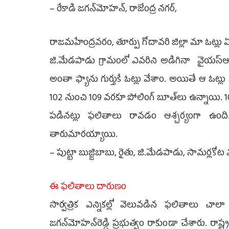
– రేకాడి జగన్‌మోహన్, రాజేంద్ర నగర్,
రాజమహేంద్రవరం, తూర్పు గోదావరి జిల్లా మా ఓట
జి.మేడపాడు గ్రామంలో ఎవరిని అడిగినా వైయ‌స్ఆర్‌
అంతా ఫ్యాను గుర్తుకే ఓట్లు వేశాం. అయితే ఆ ఓట
102 నుంచి 109 వరకూ పోలింగ్‌ బూత్‌లు ఉన్నాయి. 1
పడినట్లు ఫలితాలు రావడం ఆశ్చర్యంగా ఉంది
తారుమారయ్యాయి.
– పుట్టా బుజ్జిబాబు, రైతు, జి.మేడపాడు, సామర్లకో
ఈ ఫలితాలు దారుణం
సార్వత్రిక ఎన్నికల్లో వెలువడిన ఫలితాలు చ
జగన్‌మోహన్‌రెడ్డి ప్రభుత్వం రాకుండా చేశారు. రాష్ట్రవ్