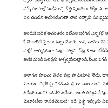
ద్వారా ఉద్యోగాలు, ఉపాధి కల్పన.. ఎంఎస్‌ఎంఈలకు ఆర్థ
ఎన్నో రూపాల్లో సంక్షేమాన్ని కొత్త పుంతలు తొక్కించి.. 
పని చేసేదని అడుగడుగునా చాటి చెప్పారు ముఖ్యమంత్ర
అందుకే ఐదేళ్ల అనంతరం ఇటీవల జరిగిన ఎన్నికల్లో 
కే మెజారిటీ ప్రజలు ఓట్లు వేశారు. కానీ, తాము వేస
పార్టీకి అత్యధికంగా ఓట్లు పోలైన చోట్ల కూడా టీ
అనేక మంది ఓటర్లను ఆశ్చర్యపరుస్తోంది. సీఎం జగన్‌ ప
అలాగని కూటమి నేతల పట్ల సానుభూతీ లేదు. దాదాపు అన
విజయం నల్లేరుపై నడకేనని ఢంకా బజాయించి మరీ 
ఓడిపోయింది? ఒకవేళ ఓడినా.. అంత తక్కువ సీట్లు
మెజారిటీలు రావడమేమిటి? ఇదే ప్రశ్న ఇప్పుడు పలు