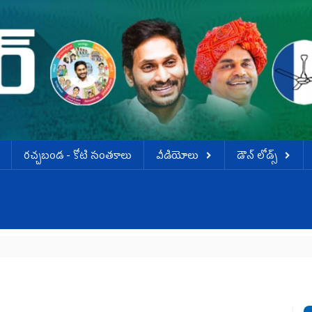
ర‌చ్చ‌బండ‌ - కోటి సంత‌కాలు
వీడియోలు
డౌన్ లోడ్స్