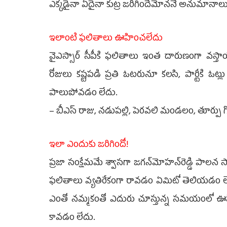
ఎక్కడైనా ఏదైనా కుట్ర జరిగిందేమోననే అనుమానాలు వ్య
ఇలాంటి ఫలితాలు ఊహించలేదు
వైఎస్సార్‌ సీపీకి ఫలితాలు ఇంత దారుణంగా వస్
రోజులు కష్టపడి ప్రతి ఓటరునూ కలసి, పార్టీకి 
పాలుపోవడం లేదు.
– బీఎస్‌ రాజు, నడుపల్లి, పెరవలి మండలం, తూర్పు గో
ఇలా ఎందుకు జరిగిందో!
ప్రజా సంక్షేమమే శ్వాసగా జగన్‌మోహన్‌రెడ్డి పాలన
ఫలితాలు వ్యతిరేకంగా రావడం ఏమిటో తెలియడం లే
ఎంతో నమ్మకంతో ఎదురు చూస్తున్న సమయంలో ఊహి
కావడం లేదు.