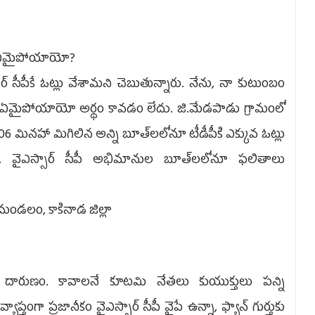
్లు ఏమైపోయాయో?
 సీపీకే ఓట్లు వేశామని చెబుతున్నారు. నేను, నా కుటుంబం
్లు ఏమైపోయాయో అర్థం కావడం లేదు. జి.మేడపాడు గ్రామంలో
06 మినహా మిగిలిన అన్ని బూత్‌లలోనూ టీడీపీకి ఎక్కువ ఓట్లు
. వైఎస్సార్‌ సీపీ అభిమానుల బూత్‌లలోనూ ఫలితాలు
ట మండలం, కాకినాడ జిల్లా
ాలా దారుణం. కావాలనే కూటమి నేతలు కుయుక్తులు పన్ని
యాప్తంగా ప్రజానీకం వైఎస్సార్‌ సీపీ వైపే ఉన్నా, ఫ్యాన్‌ గుర్తుకు