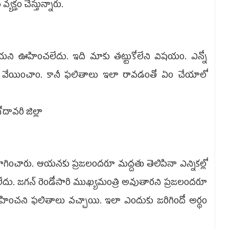
క్తం చేస్తున్నారు.
తాయని ఊహించలేదు. ఇది మాకు తట్టుకోలేని విషయం. ఎన్నో
ఓట్లు వేయించాం. కానీ ఫలితాలు ఇలా రావడంతో ఏం చేయాలో
దావరి జిల్లా
 సాగించారు. ఆయనకు ప్రజలందరూ మద్దతు తెలిపినా ఎన్నికల్లో
దు. జగన్‌ రెండోసారి ముఖ్యమంత్రి అవుతారని ప్రజలందరూ
ంచని ఫలితాలు వచ్చాయి. ఇలా ఎందుకు జరిగిందో అర్థం