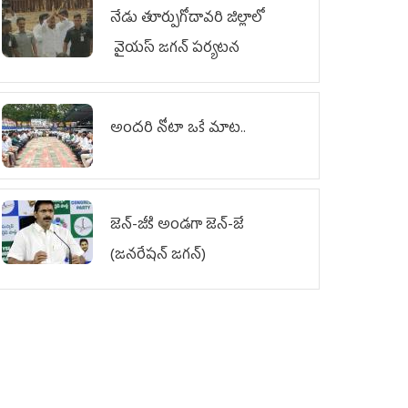
నేడు తూర్పుగోదావరి జిల్లాలో
వైయస్‌ జగన్‌ పర్యటన
అందరి నోటా ఒకే మాట..
జెన్‌-జీకి అండగా జెన్‌-జే
(జనరేషన్ జగన్)