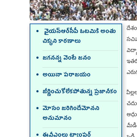
దేశం
వైయ‌స్ఆర్‌సీపీ ఓటమికి అంతు
సచి
చిక్కని కారణాలు
విద్
జగనన్న వెంటే జనం
ఇతర
ఎరుగ
అయినా పరాజయం
జీర్ణించుకోలేకపోతున్న ప్రజానీకం
పిల్
చదువ
మోసం జరిగిందేమోనని
ఆధునీ
అనుమానం
మీడి
ఈవీఎంలు ట్యాంపర్‌