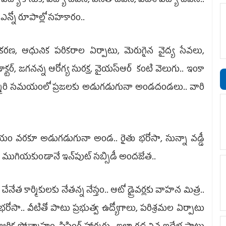
విద్యా కానుక, విద్యా దీవెన, వసతి దీవెన, విదేశీ విద్యా దీవెన..
ఎన్నో రూపాల్లో సహకారం..
నీకరణ, ఆధునిక పరికరాల ఏర్పాటు, మెరుగైన వైద్య సేవలు,
ర్, జగనన్న ఆరోగ్య సురక్ష, వైయ‌స్ఆర్‌ కంటి వెలుగు.. ఇంకా
్మారి సమయంలో ప్రజలకు అడుగడుగునా అండదండలు.. వారి
్రయం వరకూ అడుగడుగునా అండ.. రైతు భరోసా, సున్నా వడ్డీ
్‌ ముగియకుండానే ఇన్‌పుట్‌ సబ్సిడీ అందజేత..
నేత కార్మికులకు నేతన్న నేస్తం.. ఆటో డ్రైవర్లకు వాహన మిత్ర..
భరోసా.. వీటితో పాటు ప్రభుత్వ ఉద్యోగాలు, పరిశ్రమల ఏర్పాటు