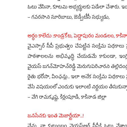
ఓటు వేసినా, కూటమి అభ్యర్థులకు పడేలా చేశారు
– గవరసాని సూరిబాబు, జెడ్పీటీసీ సభ్యుడు,
అర్థం కాలేదు :కాండ్రకోట, పెద్దాపురం మండలం, కాకినా
వైఎస్సార్‌ సీపీ ప్రభుత్వం చేపట్టిన సంక్షేమ పథకాలు ప
పాఠశాలలను అభివృద్ధి చేయడమే కాకుండా, ఇంగ్లిష
వైయ‌స్‌ జగన్‌మోహన్‌రెడ్డి మెరుగుపరిచారని తల్లిదం
రైతు భరోసా, పింఛన్లు.. ఇలా అనేక సంక్షేమ పథకాలు ప
వేసే విషయంలో ఎందుకు ఇలాంటి నిర్ణయం తీసుకున్నా
– వేగి రామకృష్ణ, కిర్లంపూడి, కాకినాడ జిల్లా
జనసేనకు ఇంత మెజార్టీయా..!
నేను, నా కుటుంబం వైయ‌స్ఆర్‌ సీపీకే ఓటు వేశా