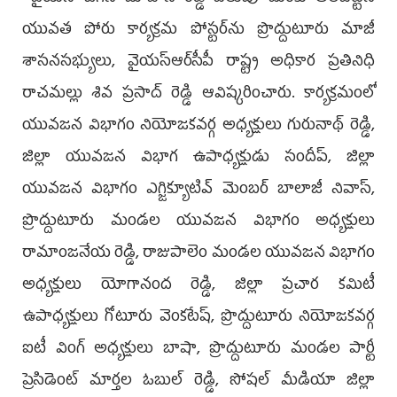
యువత పోరు కార్యక్రమ పోస్టర్‌ను ప్రొద్దుటూరు మాజీ
శాసనసభ్యులు, వైయ‌స్ఆర్‌సీపీ రాష్ట్ర అధికార ప్రతినిధి
రాచమల్లు శివ ప్రసాద్ రెడ్డి ఆవిష్క‌రించారు. కార్యక్రమంలో
యువజన విభాగం నియోజకవర్గ అధ్యక్షులు గురునాథ్ రెడ్డి,
జిల్లా యువజన విభాగ ఉపాధ్యక్షుడు సందీప్, జిల్లా
యువజన విభాగం ఎగ్జిక్యూటివ్ మెంబర్ బాలాజీ నివాస్,
ప్రొద్దుటూరు మండల యువజన విభాగం అధ్యక్షులు
రామాంజనేయ రెడ్డి, రాజుపాలెం మండల యువజన విభాగం
అధ్యక్షులు యోగానంద రెడ్డి, జిల్లా ప్రచార కమిటీ
ఉపాధ్యక్షులు గోటూరు వెంకటేష్, ప్రొద్దుటూరు నియోజకవర్గ
ఐటీ వింగ్ అధ్యక్షులు బాషా, ప్రొద్దుటూరు మండల పార్టీ
ప్రెసిడెంట్ మార్తల ఓబుల్ రెడ్డి, సోషల్ మీడియా జిల్లా