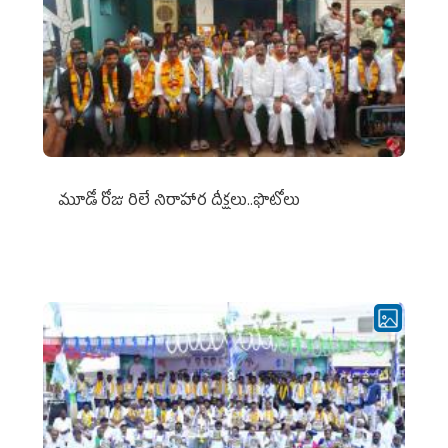
మూడో రోజు రిలే నిరాహార దీక్షలు..ఫొటోలు