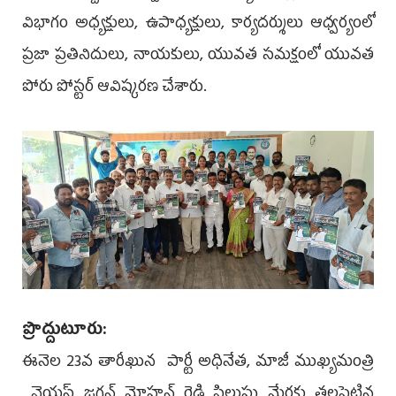
విభాగం అధ్యక్షులు, ఉపాధ్యక్షులు, కార్యదర్శులు ఆధ్వర్యంలో
ప్రజా ప్రతినిదులు, నాయకులు, యువత సమక్షంలో యువత
పోరు పోస్టర్ ఆవిష్కరణ చేశారు.
ప్రొద్దుటూరు:
ఈనెల 23వ తారీఖున పార్టీ అధినేత‌, మాజీ ముఖ్యమంత్రి
వైయ‌స్‌ జగన్ మోహన్ రెడ్డి పిలుపు మేర‌కు తలపెట్టిన