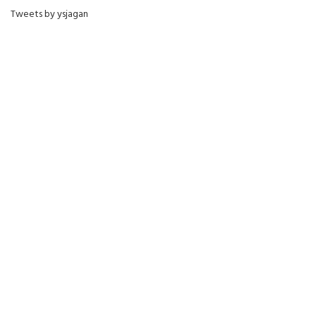
Tweets by ysjagan