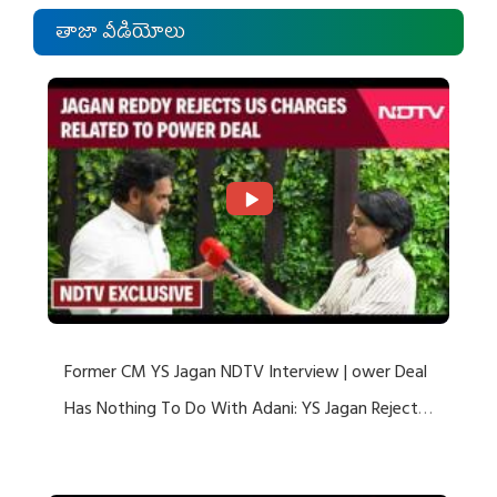
తాజా వీడియోలు
Former CM YS Jagan NDTV Interview | ower Deal
Has Nothing To Do With Adani: YS Jagan Rejects
US Charges