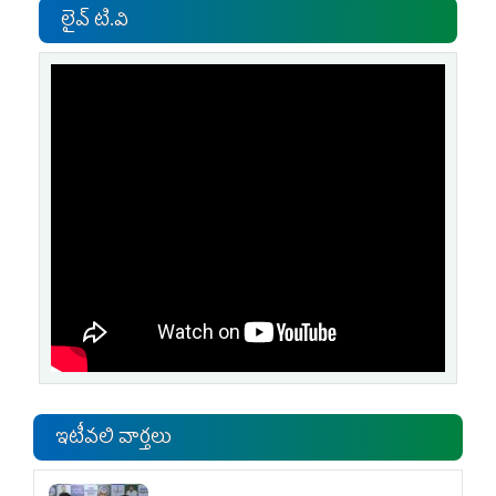
లైవ్ టి.వి
ఇటీవలి వార్తలు