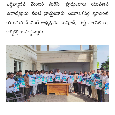
ఎగ్జిక్యూటివ్ మెంబర్ సురేష్, ప్రొద్దుటూరు యువజన
ఉపాధ్యక్షుడు సంటి ప్రొద్దుటూరు నియోజకవర్గ స్టూడెంట్
యూనియన్ వింగ్ అధ్యక్షుడు దావూద్, పార్టీ నాయ‌కులు,
కార్య‌క‌ర్త‌లు పాల్గొన్నారు.