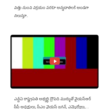
విత్తు నుంచి విక్రయం వరకూ అన్నదాతలకి అండగా
నిలుస్తూ..
ఎన్డీఏ రాష్ట్ర‌ప‌తి అభ్య‌ర్థి ద్రౌప‌ది ముర్ముతో వైయ‌స్ఆర్
సీపీ అధ్య‌క్షులు, సీఎం వైయ‌స్ జ‌గ‌న్, ఎమ్మెల్యేలు,