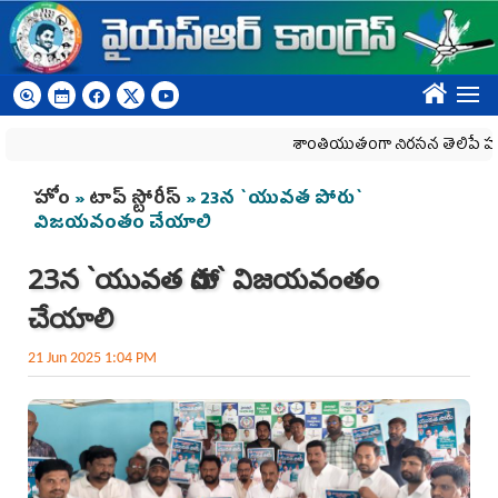
Skip to main content
????
శాంతియుతంగా నిరసన తెలిపే హక్కును కాల
You are here
హోం
»
టాప్ స్టోరీస్
» 23న `యువ‌త పోరు`
విజ‌య‌వంతం చేయాలి
23న `యువ‌త పోరు` విజ‌య‌వంతం
చేయాలి
21 Jun 2025 1:04 PM