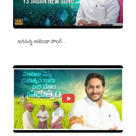
జగనన్న అజెండా సాంగ్….