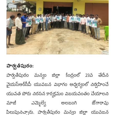
పార్వ‌తీపురం:
పార్వతీపురం మన్యం జిల్లా కేంద్రంలో 23వ తేదీన
వైయ‌స్ఆర్‌సీపీ యువజన విభాగం ఆధ్వర్యంలో నిర్వహించే
యువత పోరు నిరసన కార్యక్రమం విజయవంతం చేయాల‌ని
మాజీ ఎమ్మెల్యే అలజంగి జోగారావు
పిలుపునిచ్చారు. పార్వతీపురం మన్యం జిల్లా యువజన