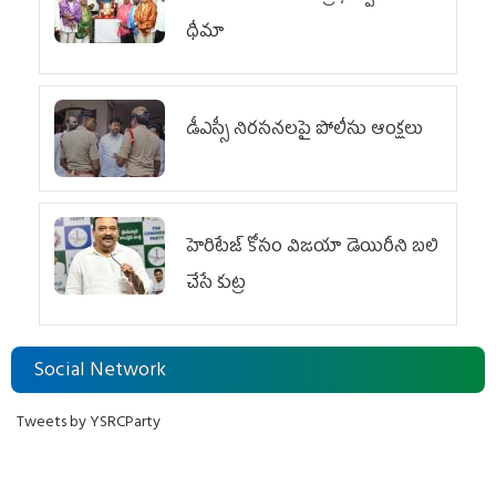
ధీమా
డీఎస్సీ నిరసనలపై పోలీసు ఆంక్షలు
హెరిటేజ్ కోసం విజయా డెయిరీని బలి
చేసే కుట్ర‌
Social Network
Tweets by YSRCParty