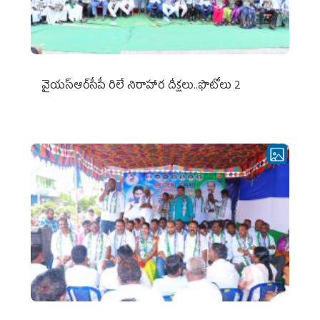
వైయ‌స్ఆర్‌సీపీ రిలే నిరాహార దీక్షలు..ఫొటోలు 2