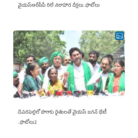
వైయ‌స్ఆర్‌సీపీ రిలే నిరాహార దీక్షలు..ఫొటోలు
దేవరపల్లిలో పొగాకు రైతులతో వైయస్ జగన్ భేటీ
..ఫొటోలు2