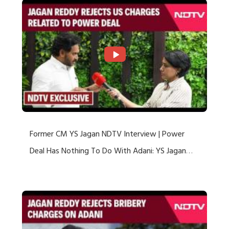
Former CM YS Jagan NDTV Interview | Power
Deal Has Nothing To Do With Adani: YS Jagan
Rejects US Charges