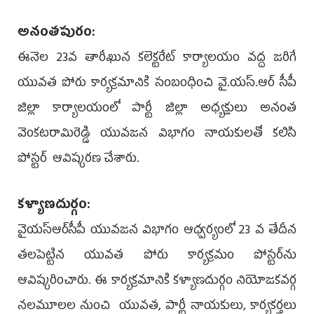
అనంత‌పురం:
ఈనెల 23వ తారీఖున కలెక్టరేట్ కార్యాలయం వద్ద జరిగే
యువత పోరు కార్యక్రమానికి సంబంధించి వై.య‌స్.ఆర్ సీపీ
జిల్లా కార్యాలయంలో పార్టీ జిల్లా అధ్యక్షులు అనంత
వెంకటరామిరెడ్డి యువజన విభాగం నాయకులతో కలిసి
పోస్టర్ ఆవిష్కరణ చేశారు.
క‌ళ్యాణ‌దుర్గం:
వైయ‌స్ఆర్‌సీపీ యువజన విభాగం ఆధ్వర్యంలో 23 వ తేదీన
త‌ల‌పెట్టిన యువత పోరు కార్యక్రమం పోస్ట‌ర్‌ను
ఆవిష్క‌రించారు. ఈ కార్య‌క్ర‌మానికి కళ్యాణదుర్గం నియోజకవర్గ
నలమూలల నుంచి యువత, పార్టీ నాయకులు, కార్యకర్తలు