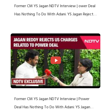
Former CM YS Jagan NDTV Interview | ower Deal
Has Nothing To Do With Adani: YS Jagan Rejects
US Charges
Former CM YS Jagan NDTV Interview | Power
Deal Has Nothing To Do With Adani: YS Jagan