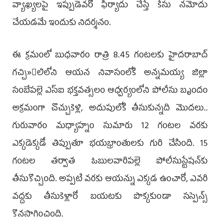
వ్యాఖ్యలపై ఇప్పుడెవరో ఫిర్యాదు చేస్తే కేసు నమోదు
చేయడమే ఇందుకు నిదర్శనం.
ఈ క్రమంలో బుధవారం రాత్రి 8.45 గంటలకు హైదరాబాద్‌
గచ్చి»ౌలిలోని ఆయన నివాసంలోకి అన్నమయ్య జిల్లా
సంబేపల్లె ఎస్‌ఐ భక్తవత్సలం ఆధ్వర్యంలోని పోలీసు బృందం
అక్రమంగా చొచ్చుకెళ్లి, అదుపులోకి తీసుకున్నది మొదలు..
గురువారం మధ్యాహ్నం సుమారు 12 గంటల వరకు
ఎక్కడెక్కడో తిప్పుతూ భయభ్రాంతులకు గురి చేసింది. 15
గంటల తర్వాత ఓబులవారిపల్లె పోలీసుస్టేషన్‌కు
తీసుకొచ్చింది. అప్పటి వరకు ఆయన్ను ఎక్కడ ఉంచారో, ఎవరి
వద్దకు తీసుకెళ్లారో బయటకు పొక్కకుండా సస్పెన్స్‌
కొనసాగించింది.