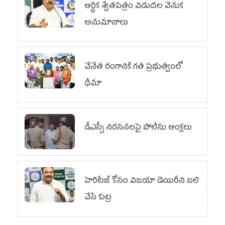
ఆర్థిక శ్వేతపత్రం విడుదల వెనుక
అనుమానాలు
చేనేత రంగానికి గత ప్రభుత్వంలో
ధీమా
డీఎస్సీ నిరసనలపై పోలీసు ఆంక్షలు
హెరిటేజ్ కోసం విజయా డెయిరీని బలి
చేసే కుట్ర‌