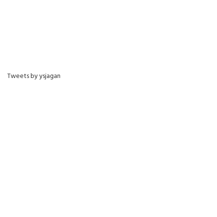
Tweets by ysjagan