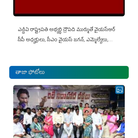
ఎన్డీఏ రాష్ట్ర‌ప‌తి అభ్య‌ర్థి ద్రౌప‌ది ముర్ముతో వైయ‌స్ఆర్
సీపీ అధ్య‌క్షులు, సీఎం వైయ‌స్ జ‌గ‌న్, ఎమ్మెల్యేలు,
ఎంపీల స‌మావేశం
తాజా ఫోటోలు