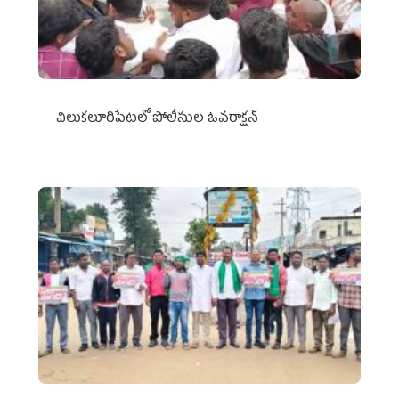
చిలుక‌లూరిపేట‌లో పోలీసుల ఓవ‌రాక్ష‌న్‌