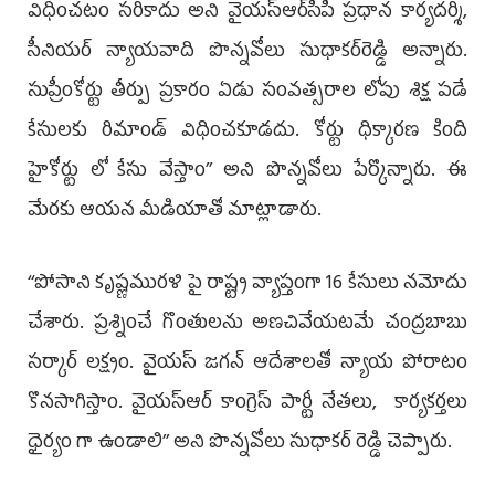
విధించటం సరికాదు అని వైయ‌స్ఆర్‌సీపీ ప్ర‌ధాన కార్య‌ద‌ర్శి,
సీనియ‌ర్ న్యాయ‌వాది పొన్న‌వోలు సుధాక‌ర్‌రెడ్డి అన్నారు.
సుప్రీంకోర్టు తీర్పు ప్రకారం ఏడు సంవత్సరాల లోపు శిక్ష పడే
కేసులకు రిమాండ్ విధించకూడదు. కోర్టు ధిక్కారణ కింది
హైకోర్టు లో కేసు వేస్తాం’’ అని పొన్నవోలు పేర్కొన్నారు. ఈ
మేర‌కు ఆయ‌న మీడియాతో మాట్లాడారు.
‘‘పోసాని కృష్ణమురళి పై రాష్ట్ర వ్యాప్తంగా 16 కేసులు నమోదు
చేశారు. ప్రశ్నించే గొంతులను అణచివేయటమే చంద్రబాబు
సర్కార్ లక్ష్యం. వైయ‌స్ జగన్ ఆదేశాలతో న్యాయ పోరాటం
కొనసాగిస్తాం. వైయ‌స్ఆర్‌ కాంగ్రెస్ పార్టీ నేతలు, కార్యకర్తలు
ధైర్యం గా ఉండాలి’’ అని పొన్నవోలు సుధాకర్ రెడ్డి చెప్పారు.