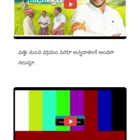
విత్తు నుంచి విక్రయం వరకూ అన్నదాతలకి అండగా
నిలుస్తూ..