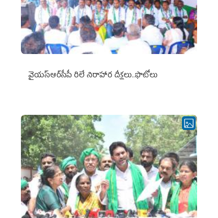
వైయ‌స్ఆర్‌సీపీ రిలే నిరాహార దీక్షలు..ఫొటోలు