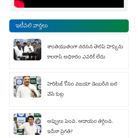
ఇటీవలి వార్తలు
శాంతియుతంగా నిరసన తెలిపే హక్కును
కాలరాసే అధికారం ఎవరికీ లేదు
హెరిటేజ్ కోసం విజయా డెయిరీని బలి
చేసే కుట్ర‌
అప్పులు పెంచి.. ఆదాయం తగ్గించి..
ఇదేనా ప్రగతి?