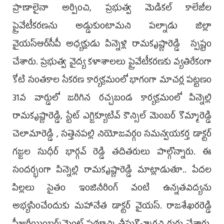
ప్రాణాలైనా అర్పించి, ప్రభుత్వ మెడికల్‌ కాలేజీల
ప్రైవేటీకరణను అడ్డుకుంటామని ప‌ల్నాడు జిల్లా
వైయ‌స్ఆర్‌సీపీ అధ్య‌క్షుడు పిన్నెళ్లి రామ‌కృష్ణారెడ్డి స్పష్టం
చేశారు. ప్రభుత్వ వైద్య కళాశాలలు ప్రైవేటీకరణకు వ్యతిరేకంగా
కోటి సంతకాల సేకరణ కార్యక్రమంలో భాగంగా మాచర్ల పట్టణం
31వ వార్డులో జరిగిన రచ్చబండ కార్యక్రమంలో పిన్నెల్లి
రామకృష్ణారెడ్డి, స్టేట్ ఎగ్జిక్యూటివ్ కౌన్సిల్ మెంబర్ కొమ్మారెడ్డి
చెలామారెడ్డి , సత్తెనపల్లి నియోజవర్గం సమన్వయకర్త డాక్ట‌ర్‌
గజ్జల సుధీర్ భార్గవ్ రెడ్డి త‌దిత‌రులు పాల్గొన్నారు. ఈ
సంద‌ర్భంగా పిన్నెల్లి రామ‌కృష్ణారెడ్డి మాట్లాడుతూ.. పేదల
పిల్లలు సైతం ఇంజినీరింగ్‌ వంటి ఉన్నతవిద్యను
అభ్యసించేందుకు మహానేత డాక్టర్ వైయ‌స్‌. రాజశేఖరరెడ్డి