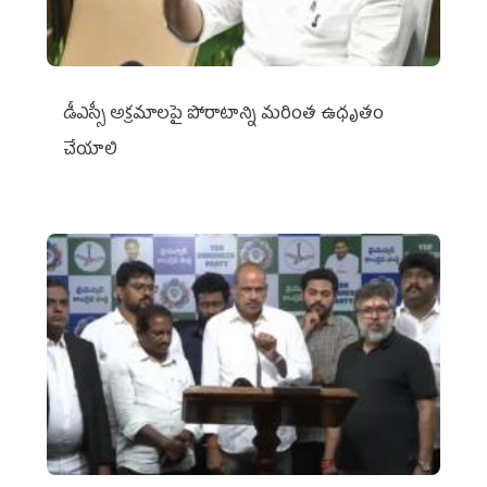
డీఎస్సీ అక్రమాలపై పోరాటాన్ని మరింత ఉధృతం
చేయాలి