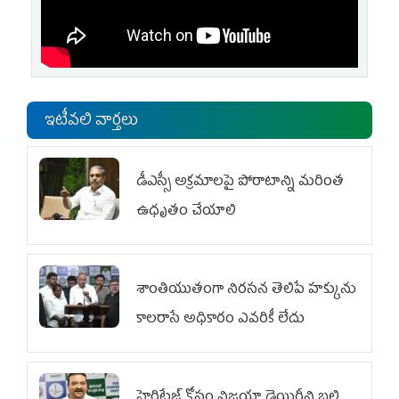
ఇటీవలి వార్తలు
డీఎస్సీ అక్రమాలపై పోరాటాన్ని మరింత
ఉధృతం చేయాలి
శాంతియుతంగా నిరసన తెలిపే హక్కును
కాలరాసే అధికారం ఎవరికీ లేదు
హెరిటేజ్ కోసం విజయా డెయిరీని బలి