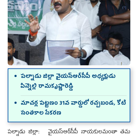
ప‌ల్నాడు జిల్లా వైయ‌స్ఆర్‌సీపీ అధ్య‌క్షుడు
పిన్నెల్లి రామ‌కృష్ణారెడ్డి
మాచర్ల పట్టణం 31వ వార్డులో ర‌చ్చ‌బండ‌, కోటి
సంత‌కాల సేక‌ర‌ణ‌
ప‌ల్నాడు జిల్లా: వైయ‌స్ఆర్‌సీపీ నాయకులమంతా తమ