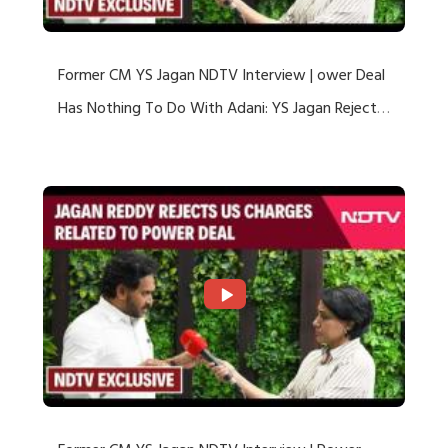
Former CM YS Jagan NDTV Interview | ower Deal
Has Nothing To Do With Adani: YS Jagan Rejects
US Charges