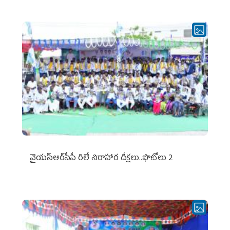
వైయ‌స్ఆర్‌సీపీ రిలే నిరాహార దీక్షలు..ఫొటోలు 2