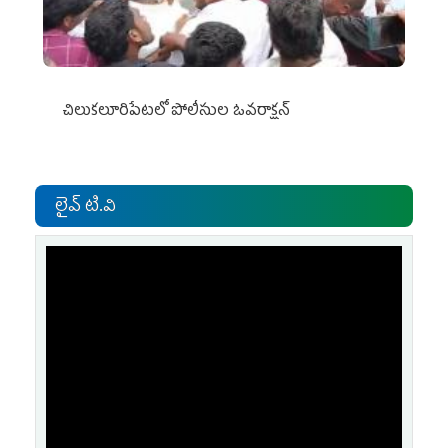
చిలుక‌లూరిపేట‌లో పోలీసుల ఓవ‌రాక్ష‌న్‌
లైవ్ టి.వి