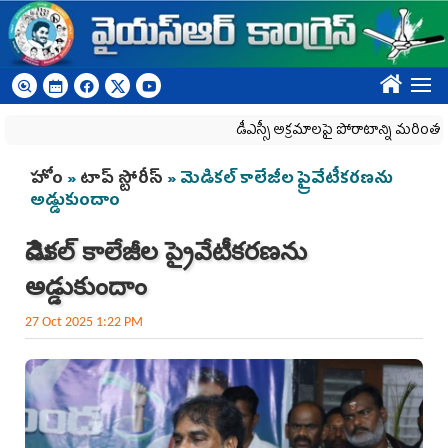
Skip to main content
????
డీఎస్సీ అక్రమాలపై పోరాటాన్ని మరింత ఉధృత
You are here
హోం
»
టాప్ స్టోరీస్
» మెడిక‌ల్ కాలేజీల‌ ప్రైవేటీకరణను
అడ్డుకుందాం
మెడిక‌ల్ కాలేజీల‌ ప్రైవేటీకరణను
అడ్డుకుందాం
27 Oct 2025 1:22 PM