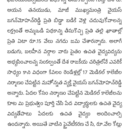
ఫీజురీయింబర్స్‌మెంట్‌ పథకాన్ని తీసుకొచ్చారని గుర్తు చేశారు.
ఆయ‌న తనయుడు, మాజీ ముఖ్యమంత్రి వైయ‌స్‌
జగన్‌మోహన్‌రెడ్డి ప్రతి బిడ్డా బడికి వెళ్లి చదువుకోవాలన్న
లక్ష్యంతో అమ్మఒడి పథకాన్ని తీసుకొచ్చి ప్రతి తల్లి ఖాతాల్లో
ప్రతి ఏటా రూ.15 వేలు నగదు జమ చేశారన్నారు. అలాగే
బడుగు, బలహీన వర్గాల వారు సైతం ఉచిత వైద్యవిద్యను
అభ్యసించాలన్న సంకల్పంతో దేశ రాజకీయ చరిత్రలోనే ఎవరికీ
సాధ్యం కాని విధంగా కేవలం రెండేళ్లల్లో 17 మెడికల్‌ కాలేజీల
నిర్మాణం చేపట్టిన మహోన్నత వ్యక్తి వైయ‌స్ జగన్‌మోహన్‌రెడ్డి
అన్నారు. పేదల కోసం నిర్మాణం చేపట్టిన మెడికల్‌ కాలేజీలను
కూట మి ప్రభుత్వం పూర్తి చేసి పేద విద్యార్థులకు ఉచిత వైద్య
విద్యతోపాటు పేదలకు ఉచిత వైద్యం అందించాల్సి
ఉందన్నారు. అయితే వాటిని ప్రైవేటీకరణ చే సి, రూ.వేల కోట్లు