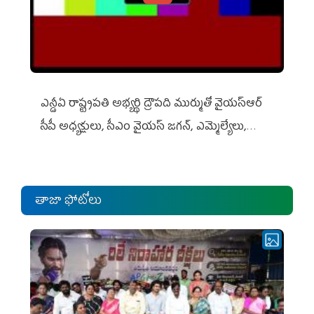
ఎన్డీఏ రాష్ట్ర‌ప‌తి అభ్య‌ర్థి ద్రౌప‌ది ముర్ముతో వైయ‌స్ఆర్
సీపీ అధ్య‌క్షులు, సీఎం వైయ‌స్ జ‌గ‌న్, ఎమ్మెల్యేలు,
ఎంపీల స‌మావేశం
తాజా ఫోటోలు