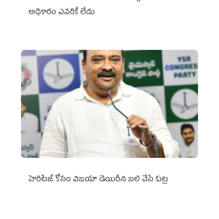
అధికారం ఎవరికీ లేదు
హెరిటేజ్ కోసం విజయా డెయిరీని బలి చేసే కుట్ర‌