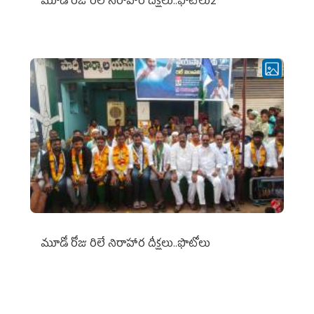
మూడో రోజు రిలే నిరాహార దీక్షలు..ఫొటోలు2
మూడో రోజు రిలే నిరాహార దీక్షలు..ఫొటోలు