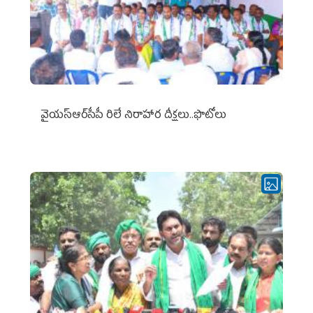
వైయ‌స్ఆర్‌సీపీ రిలే నిరాహార దీక్షలు..ఫొటోలు