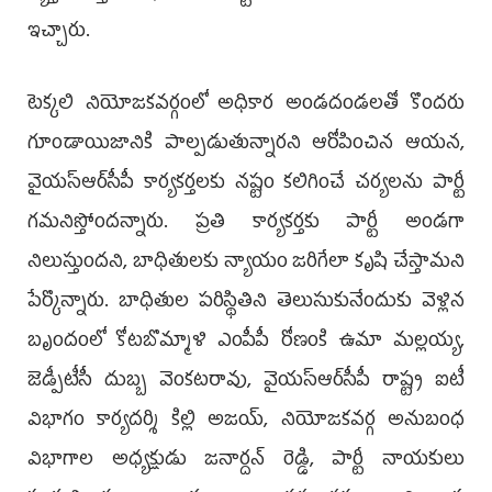
ఇచ్చారు.
టెక్కలి నియోజకవర్గంలో అధికార అండదండలతో కొందరు
గూండాయిజానికి పాల్పడుతున్నారని ఆరోపించిన ఆయన,
వైయ‌స్ఆర్‌సీపీ కార్యకర్తలకు నష్టం కలిగించే చర్యలను పార్టీ
గమనిస్తోందన్నారు. ప్రతి కార్యకర్తకు పార్టీ అండగా
నిలుస్తుందని, బాధితులకు న్యాయం జరిగేలా కృషి చేస్తామని
పేర్కొన్నారు. బాధితుల పరిస్థితిని తెలుసుకునేందుకు వెళ్లిన
బృందంలో కోటబొమ్మాళి ఎంపీపీ రోణంకి ఉమా మల్లయ్య,
జెడ్పీటీసీ దుబ్బ వెంకటరావు, వైయ‌స్ఆర్‌సీపీ రాష్ట్ర ఐటీ
విభాగం కార్యదర్శి కిల్లి అజయ్, నియోజకవర్గ అనుబంధ
విభాగాల అధ్యక్షుడు జనార్దన్ రెడ్డి, పార్టీ నాయకులు