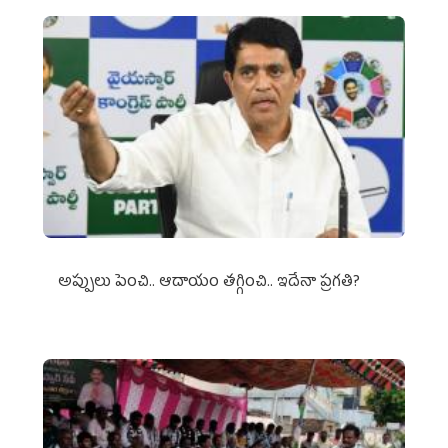
అప్పులు పెంచి.. ఆదాయం తగ్గించి.. ఇదేనా ప్రగతి?