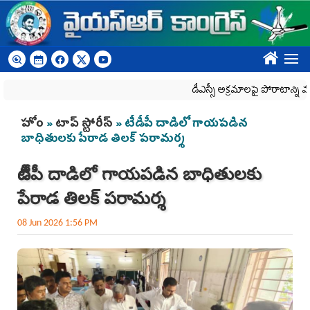
Skip to main content
????
డీఎస్సీ అక్రమాలపై పోరాటాన్ని మరి
You are here
హోం
»
టాప్ స్టోరీస్
» టీడీపీ దాడిలో గాయపడిన
బాధితుల‌కు పేరాడ తిలక్ ప‌రామ‌ర్శ‌
టీడీపీ దాడిలో గాయపడిన బాధితుల‌కు
పేరాడ తిలక్ ప‌రామ‌ర్శ‌
08 Jun 2026 1:56 PM