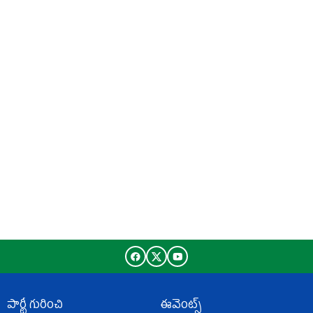
పార్టీ గురించి
ఈవెంట్స్