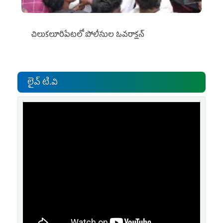
చిలుక‌లూరిపేట‌లో పోలీసుల ఓవ‌రాక్ష‌న్‌
లైవ్ టి.వి