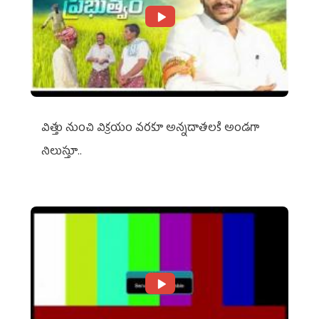
విత్తు నుంచి విక్రయం వరకూ అన్నదాతలకి అండగా
నిలుస్తూ..