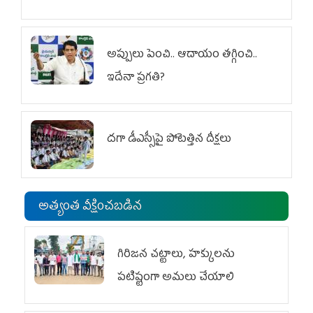
అప్పులు పెంచి.. ఆదాయం తగ్గించి..
ఇదేనా ప్రగతి?
దగా డీఎస్సీపై పోటెత్తిన దీక్షలు
అత్యంత వీక్షించబడిన
గిరిజన చట్టాలు, హక్కులను
పటిష్టంగా అమలు చేయాలి