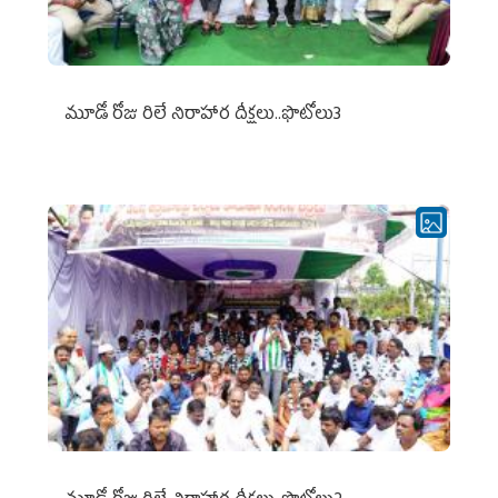
మూడో రోజు రిలే నిరాహార దీక్షలు..ఫొటోలు3