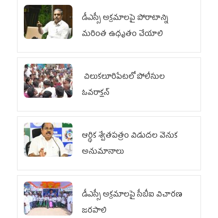
డీఎస్సీ అక్రమాలపై పోరాటాన్ని
మరింత ఉధృతం చేయాలి
చిలుక‌లూరిపేట‌లో పోలీసుల
ఓవ‌రాక్ష‌న్‌
ఆర్థిక శ్వేతపత్రం విడుదల వెనుక
అనుమానాలు
డీఎస్సీ అక్రమాలపై సీబీఐ విచారణ
జరపాలి