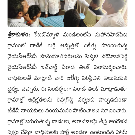
శ్రీ‌కాకుళం:
కోటబొమ్మాళి మండలంలోని మహాసహేబ్‌పేట
గ్రామంలో దాడికి గురై ఆస్పత్రిలో చికిత్స పొందుతున్న
వైయ‌స్ఆర్‌సీపీ సానుభూతిపరులను టెక్కలి నియోజకవర్గ
వైయ‌స్ఆర్‌సీపీ ఇన్‌చార్జ్ పేరాడ తిలక్ పరామర్శించారు.
బాధితులతో మాట్లాడి వారి ఆరోగ్య పరిస్థితిని తెలుసుకుని
ధైర్యం చెప్పారు. ఈ సందర్భంగా పేరాడ తిలక్ మాట్లాడుతూ
గ్రామాల్లో ఉద్రిక్తతలను రెచ్చగొట్టే చర్యలకు పాల్పడకుండా
టీడీపీ నాయకులు సంయమనం పాటించాలని సూచించారు.
గ్రామాల్లో జరుగుతున్న దాడులు, అరాచకాలపై తీవ్ర ఆందోళన
వ్యక్తం చేస్తూ బాధితులకు పార్టీ అండగా ఉంటుందని హామీ