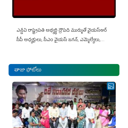
ఎన్డీఏ రాష్ట్ర‌ప‌తి అభ్య‌ర్థి ద్రౌప‌ది ముర్ముతో వైయ‌స్ఆర్
సీపీ అధ్య‌క్షులు, సీఎం వైయ‌స్ జ‌గ‌న్, ఎమ్మెల్యేలు,
ఎంపీల స‌మావేశం
తాజా ఫోటోలు