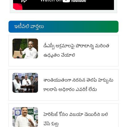
ఇటీవలి వార్తలు
డీఎస్సీ అక్రమాలపై పోరాటాన్ని మరింత
ఉధృతం చేయాలి
శాంతియుతంగా నిరసన తెలిపే హక్కును
కాలరాసే అధికారం ఎవరికీ లేదు
హెరిటేజ్ కోసం విజయా డెయిరీని బలి
చేసే కుట్ర‌