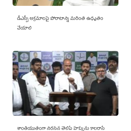
డీఎస్సీ అక్రమాలపై పోరాటాన్ని మరింత ఉధృతం
చేయాలి
శాంతియుతంగా నిరసన తెలిపే హక్కును కాలరాసే