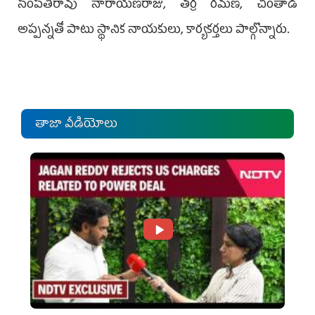
సంపతిరావు నారాయణరాజు, తర్ర రమణ, చింతాడ
అప్పన్నతో పాటు స్థానిక నాయకులు, కార్యకర్తలు పాల్గొన్నారు.
తాజా వీడియోలు