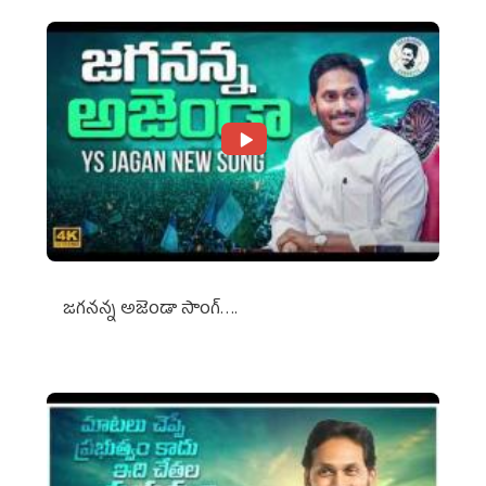
జగనన్న అజెండా సాంగ్….