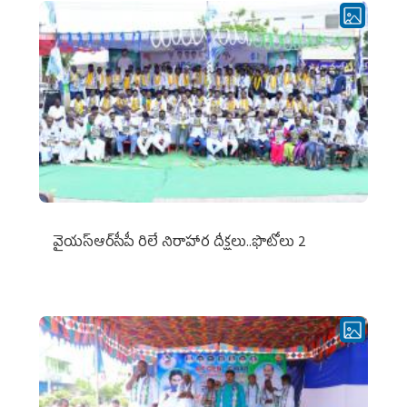
వైయ‌స్ఆర్‌సీపీ రిలే నిరాహార దీక్షలు..ఫొటోలు 2