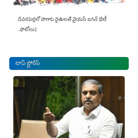
దేవరపల్లిలో పొగాకు రైతులతో వైయస్ జగన్ భేటీ
..ఫొటోలు2
టాప్ స్టోరీస్