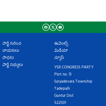
పార్టీ గురించి
ఈవెంట్స్
నాయకులు
మీడియా
సాధకం
న్యూస్
పార్టీ సభ్యులు
YSR CONGRESS PARTY
Plot no. 13
Suryadevara Township
Tadepalli
Guntur Dist
522501