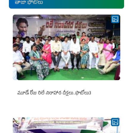
తాజా ఫోటోలు
మూడో రోజు రిలే నిరాహార దీక్షలు..ఫొటోలు3