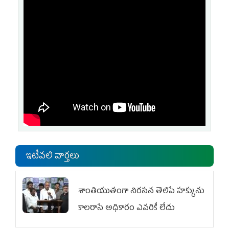
ఇటీవలి వార్తలు
శాంతియుతంగా నిరసన తెలిపే హక్కును
కాలరాసే అధికారం ఎవరికీ లేదు