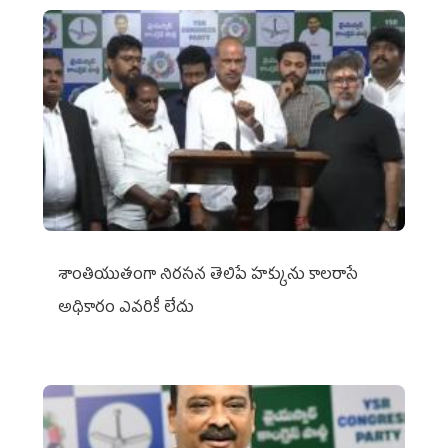
శాంతియుతంగా నిరసన తెలిపే హక్కును కాలరాసే
అధికారం ఎవరికీ లేదు