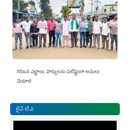
గిరిజన చట్టాలు, హక్కులను పటిష్టంగా అమలు
చేయాలి
లైవ్ టి.వి