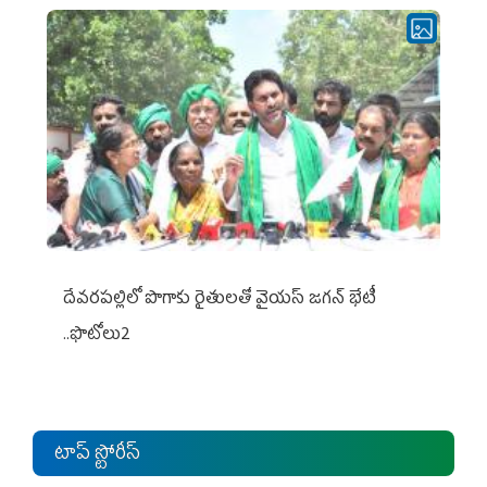
దేవరపల్లిలో పొగాకు రైతులతో వైయస్ జగన్ భేటీ
..ఫొటోలు2
టాప్ స్టోరీస్