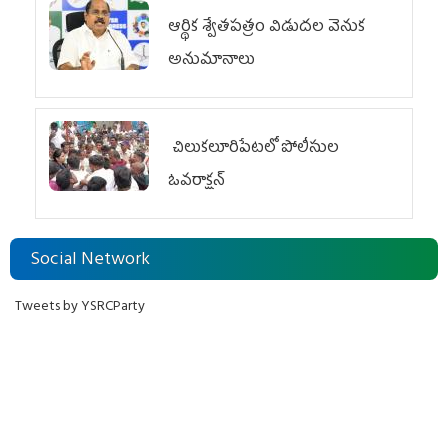
ఆర్థిక శ్వేతపత్రం విడుదల వెనుక
అనుమానాలు
చిలుక‌లూరిపేట‌లో పోలీసుల
ఓవ‌రాక్ష‌న్‌
Social Network
Tweets by YSRCParty