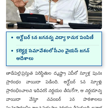
అక్టోబ‌ర్ 5న జ‌గ‌న‌న్న విద్యా కానుక పంపిణీ
క‌లెక్ట‌ర్ల స‌మావేశంలో సీఎం వైయ‌స్ జ‌గ‌న్
ఆదేశాలు
తాడేప‌ల్లి:ప‌్ర‌స్తుత ప‌రిస్థితుల దృష్ట్యా ఏపీలో స్కూళ్ల పునః
ప్రారంభం వాయిదా ప‌డింది. అక్టోబ‌ర్ 5న స్కూళ్లు
ప్రారంభించాల‌ని ఇదివ‌ర‌కే నిర్ణ‌యం తీసుకోగా, ఆ నిర్ణ‌యాన్ని
వాయిదా వేస్తూ న‌వంబ‌ర్ 2న పాఠ‌శాల‌లు