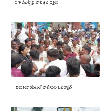
దగా డీఎస్సీపై పోటెత్తిన దీక్షలు
చిలుక‌లూరిపేట‌లో పోలీసుల ఓవ‌రాక్ష‌న్‌