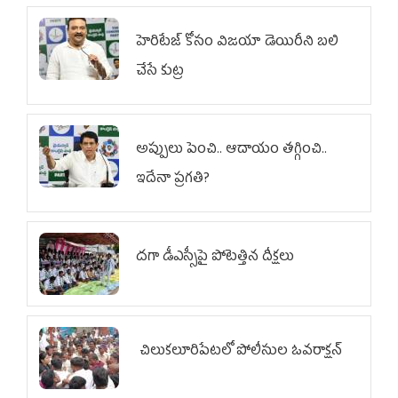
హెరిటేజ్ కోసం విజయా డెయిరీని బలి
చేసే కుట్ర‌
అప్పులు పెంచి.. ఆదాయం తగ్గించి..
ఇదేనా ప్రగతి?
దగా డీఎస్సీపై పోటెత్తిన దీక్షలు
చిలుక‌లూరిపేట‌లో పోలీసుల ఓవ‌రాక్ష‌న్‌