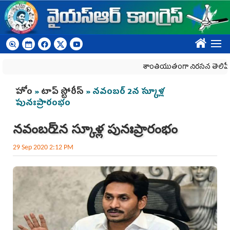
Skip to main content
????
శాంతియుతంగా నిరసన తెలిపే హక్కును
You are here
హోం
»
టాప్ స్టోరీస్
» న‌వంబ‌ర్ 2న స్కూళ్ల
పునఃప్రారంభం
న‌వంబ‌ర్ 2న స్కూళ్ల పునఃప్రారంభం
29 Sep 2020 2:12 PM