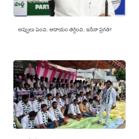
అప్పులు పెంచి.. ఆదాయం తగ్గించి.. ఇదేనా ప్రగతి?