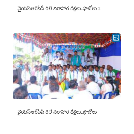
వైయ‌స్ఆర్‌సీపీ రిలే నిరాహార దీక్షలు..ఫొటోలు 2
వైయ‌స్ఆర్‌సీపీ రిలే నిరాహార దీక్షలు..ఫొటోలు