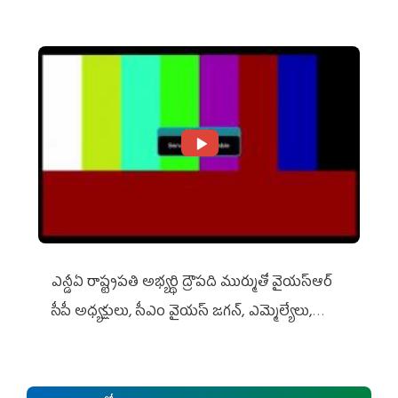
ఎన్డీఏ రాష్ట్ర‌ప‌తి అభ్య‌ర్థి ద్రౌప‌ది ముర్ముతో వైయ‌స్ఆర్
సీపీ అధ్య‌క్షులు, సీఎం వైయ‌స్ జ‌గ‌న్, ఎమ్మెల్యేలు,
ఎంపీల స‌మావేశం