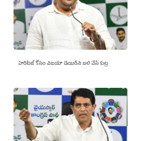
హెరిటేజ్ కోసం విజయా డెయిరీని బలి చేసే కుట్ర‌