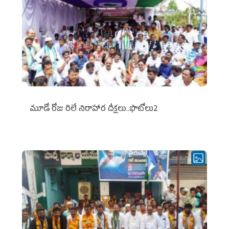
మూడో రోజు రిలే నిరాహార దీక్షలు..ఫొటోలు2