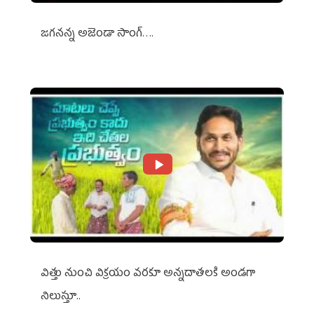
జగనన్న అజెండా సాంగ్….
విత్తు నుంచి విక్రయం వరకూ అన్నదాతలకి అండగా
నిలుస్తూ..