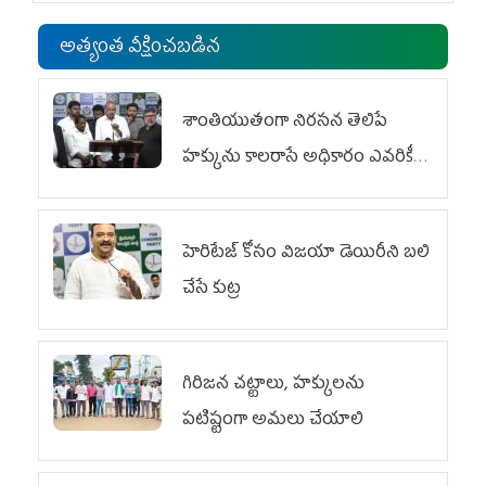
అత్యంత వీక్షించబడిన
శాంతియుతంగా నిరసన తెలిపే
హక్కును కాలరాసే అధికారం ఎవరికీ
లేదు
హెరిటేజ్ కోసం విజయా డెయిరీని బలి
చేసే కుట్ర‌
గిరిజన చట్టాలు, హక్కులను
పటిష్టంగా అమలు చేయాలి