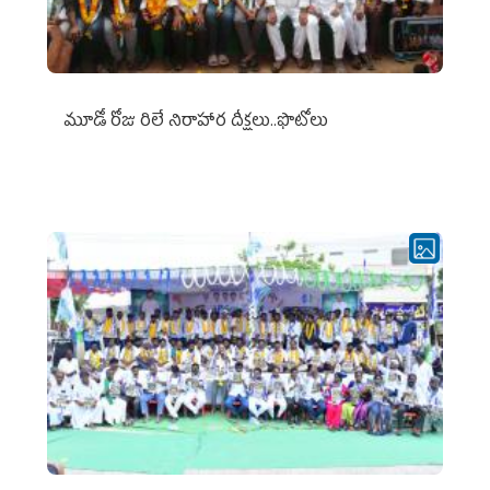
మూడో రోజు రిలే నిరాహార దీక్షలు..ఫొటోలు