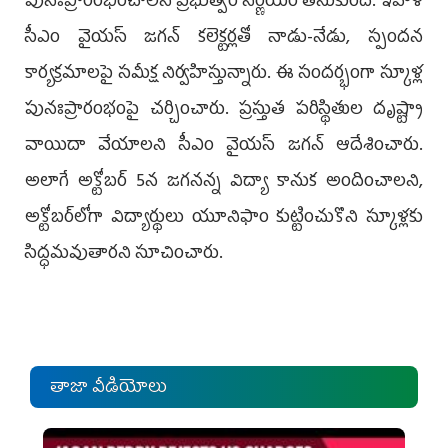
పునఃప్రారంభించాల‌ని ప్ర‌భుత్వం నిర్ణ‌యం తీసుకుంది. ఇవాళ
సీఎం వైయ‌స్ జ‌గ‌న్ క‌లెక్ట‌ర్ల‌తో నాడు-నేడు, స్పంద‌న
కార్య‌క్ర‌మాల‌పై స‌మీక్ష నిర్వ‌హిస్తున్నారు. ఈ సంద‌ర్భంగా స్కూళ్ల
పునఃప్రారంభంపై చ‌ర్చించారు. ప్ర‌స్తుత ప‌రిస్థితుల దృష్ట్యా
వాయిదా వేయాల‌ని సీఎం వైయ‌స్ జ‌గ‌న్ ఆదేశించారు.
అలాగే అక్టోబ‌ర్ 5న జ‌గ‌న‌న్న విద్యా కానుక అందించాల‌ని,
అక్టోబ‌ర్‌లోగా విద్యార్థులు యూనిఫాం కుట్టించుకొని స్కూళ్ల‌కు
సిద్ధ‌మ‌వుతార‌ని సూచించారు.
తాజా వీడియోలు