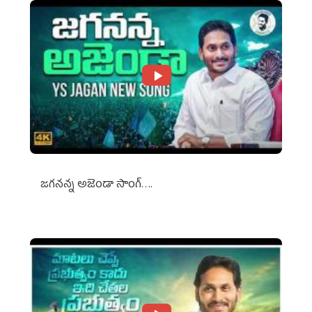
జగనన్న అజెండా సాంగ్….