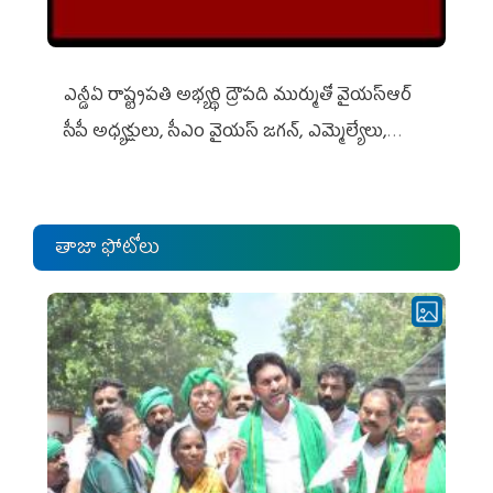
ఎన్డీఏ రాష్ట్ర‌ప‌తి అభ్య‌ర్థి ద్రౌప‌ది ముర్ముతో వైయ‌స్ఆర్
సీపీ అధ్య‌క్షులు, సీఎం వైయ‌స్ జ‌గ‌న్, ఎమ్మెల్యేలు,
ఎంపీల స‌మావేశం
తాజా ఫోటోలు