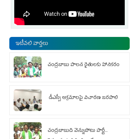
ఇటీవలి వార్తలు
చంద్రబాబు పాలన రైతులకు హానికరం
డీఎస్సీ అక్రమాలపై విచారణ జరపాలి
చంద్రబాబుది వెన్నుపోటు పార్టీ...