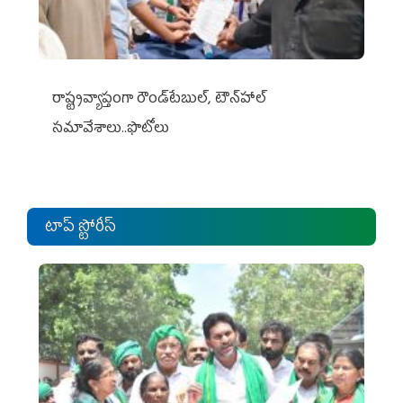
రాష్ట్రవ్యాప్తంగా రౌండ్‌టేబుల్‌, టౌన్‌హాల్‌
సమావేశాలు..ఫొటోలు
టాప్ స్టోరీస్