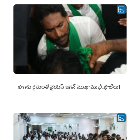
పొగాకు రైతుల‌తో వైయ‌స్ జ‌గ‌న్ ముఖాముఖి..ఫొటోలు1