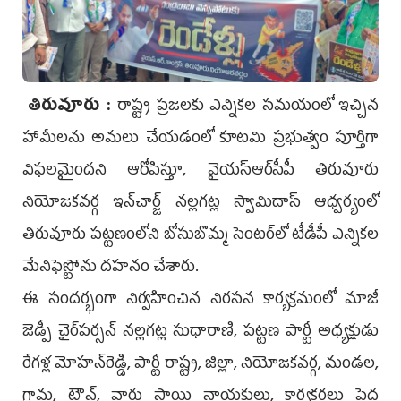
తిరువూరు :
రాష్ట్ర ప్రజలకు ఎన్నికల సమయంలో ఇచ్చిన
హామీలను అమలు చేయడంలో కూటమి ప్రభుత్వం పూర్తిగా
విఫలమైందని ఆరోపిస్తూ, వైయ‌స్ఆర్‌సీపీ తిరువూరు
నియోజకవర్గ ఇన్‌చార్జ్ నల్లగట్ల స్వామిదాస్ ఆధ్వర్యంలో
తిరువూరు పట్టణంలోని బోసుబొమ్మ సెంటర్‌లో టీడీపీ ఎన్నికల
మేనిఫెస్టోను దహనం చేశారు.
ఈ సందర్భంగా నిర్వహించిన నిరసన కార్యక్రమంలో మాజీ
జెడ్పీ చైర్‌పర్సన్ నల్లగట్ల సుధారాణి, పట్టణ పార్టీ అధ్యక్షుడు
రేగళ్ల మోహన్‌రెడ్డి, పార్టీ రాష్ట్ర, జిల్లా, నియోజకవర్గ, మండల,
గ్రామ, టౌన్, వార్డు స్థాయి నాయకులు, కార్యకర్తలు పెద్ద