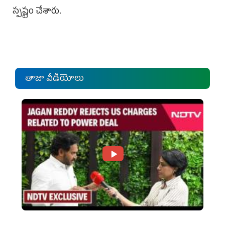
స్పష్టం చేశారు.
తాజా వీడియోలు