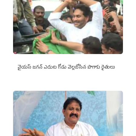
వైయ‌స్‌ జగన్ ఎదుట గోడు వెల్లబోసిన పొగాకు రైతులు