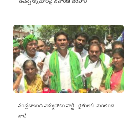
డీఎస్సీ అక్రమాలపై విచారణ జరపాలి
చంద్రబాబుది వెన్నుపోటు పార్టీ... రైతులకు మిగిలింది
బాధే