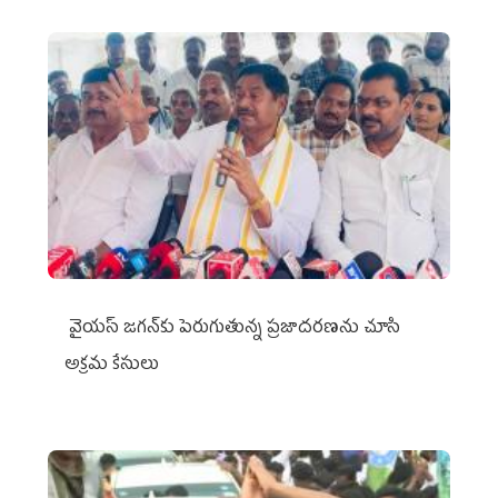
వైయ‌స్ జగన్‌కు పెరుగుతున్న ప్రజాదరణను చూసి
అక్రమ కేసులు