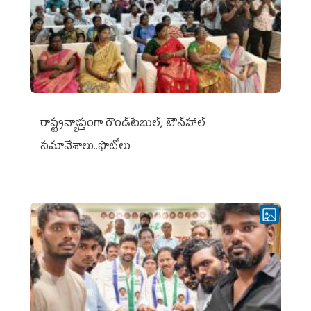
రాష్ట్రవ్యాప్తంగా రౌండ్‌టేబుల్‌, టౌన్‌హాల్‌
సమావేశాలు..ఫొటోలు