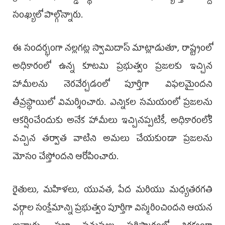
సంఖ్యలో పాల్గొన్నారు.
ఈ సందర్భంగా నల్లగట్ల స్వామిదాస్ మాట్లాడుతూ, రాష్ట్రంలో
అధికారంలో ఉన్న కూటమి ప్రభుత్వం ప్రజలకు ఇచ్చిన
హామీలను నెరవేర్చడంలో పూర్తిగా విఫలమైందని
తీవ్రస్థాయిలో విమర్శించారు. ఎన్నికల సమయంలో ప్రజలను
ఆకర్షించేందుకు అనేక హామీలు ఇచ్చినప్పటికీ, అధికారంలోకి
వచ్చిన తర్వాత వాటిని అమలు చేయకుండా ప్రజలను
మోసం చేస్తోందని ఆరోపించారు.
రైతులు, మహిళలు, యువత, పేద మరియు మధ్యతరగతి
వర్గాల సంక్షేమాన్ని ప్రభుత్వం పూర్తిగా విస్మరించిందని ఆయన