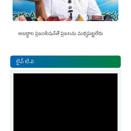
అబద్ధాల ప్రజంటేషన్‌తో ప్రజలను మభ్యపెట్టలేరు
లైవ్ టి.వి