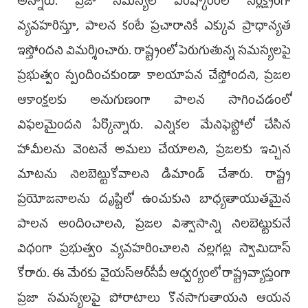
అన్నారు. ప్రజా సమస్యల పరిష్కారంలో నిర్లక్ష్యంగా
వ్యవహరిస్తూ, పాలన కంటే ప్రచారానికే ఎక్కువ ప్రాధాన్యత
ఇస్తోందని విమర్శించారు. రాష్ట్రంలో పెరుగుతున్న సమస్యలపై
ప్రభుత్వం స్పందించకుండా కాలయాపన చేస్తోందని, ప్రజల
ఆకాంక్షలకు అనుగుణంగా పాలన సాగించడంలో
విఫలమైందని పేర్కొన్నారు. ఎన్నికల మేనిఫెస్టోలో చేసిన
హామీలను వెంటనే అమలు చేయాలని, ప్రజలకు ఇచ్చిన
మాటను నిలబెట్టుకోవాలని డిమాండ్ చేశారు. రాష్ట్ర
ప్రయోజనాలను దృష్టిలో ఉంచుకుని బాధ్యతాయుతమైన
పాలన అందించాలని, ప్రజల విశ్వాసాన్ని నిలబెట్టుకునే
విధంగా ప్రభుత్వం వ్యవహరించాలని నల్లగట్ల స్వామిదాస్
కోరారు. ఈ మేరకు వైయ‌స్ఆర్‌సీపీ ఆధ్వర్యంలో రాష్ట్రవ్యాప్తంగా
ప్రజా సమస్యలపై పోరాటాలు కొనసాగుతాయని ఆయన