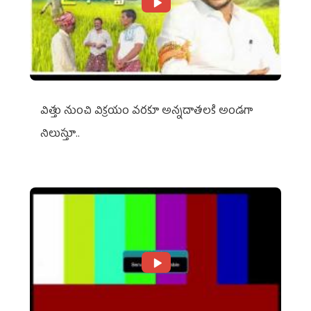
విత్తు నుంచి విక్రయం వరకూ అన్నదాతలకి అండగా
నిలుస్తూ..