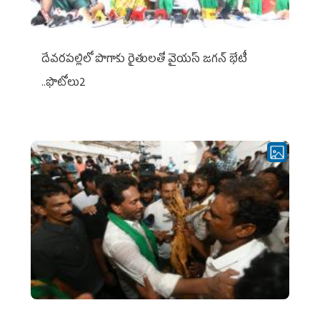
దేవరపల్లిలో పొగాకు రైతులతో వైయస్ జగన్ భేటీ
..ఫొటోలు2