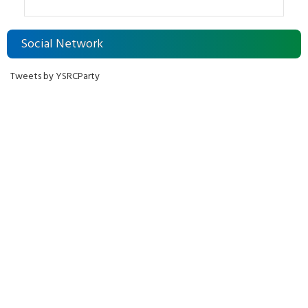
రవాణా
Social Network
Tweets by YSRCParty