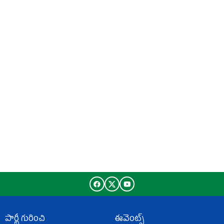
పార్టీ గురించి
ఈవెంట్స్