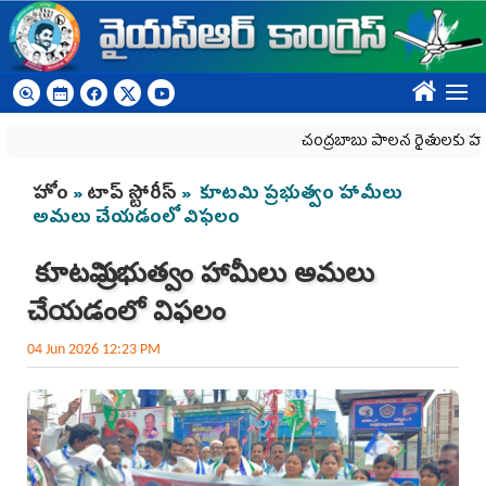
Skip to main content
????
చంద్రబాబు పాలన రైతులకు హానికరం
You are here
హోం
»
టాప్ స్టోరీస్
» కూటమి ప్రభుత్వం హామీలు
అమలు చేయడంలో విఫలం
కూటమి ప్రభుత్వం హామీలు అమలు
చేయడంలో విఫలం
04 Jun 2026 12:23 PM