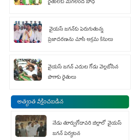
రైతులకు మిగిలింది బాధే
వైయ‌స్ జగన్‌కు పెరుగుతున్న
ప్రజాదరణను చూసి అక్రమ కేసులు
వైయ‌స్‌ జగన్ ఎదుట గోడు వెల్లబోసిన
పొగాకు రైతులు
అత్యంత వీక్షించబడిన
నేడు తూర్పుగోదావరి జిల్లాలో వైయస్‌
జగన్‌ పర్యటన