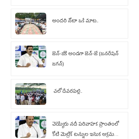
అందరి నోటా ఒకే మాట..
జెన్‌-జీకి అండగా జెన్‌-జే (జనరేషన్
జగన్)
చలో దేవరపల్లి..
చెయ్యేరు నదీ పరివాహక ప్రాంతంలో
కోటి మెట్రిక్ టన్నుల ఇసుక అక్రమ