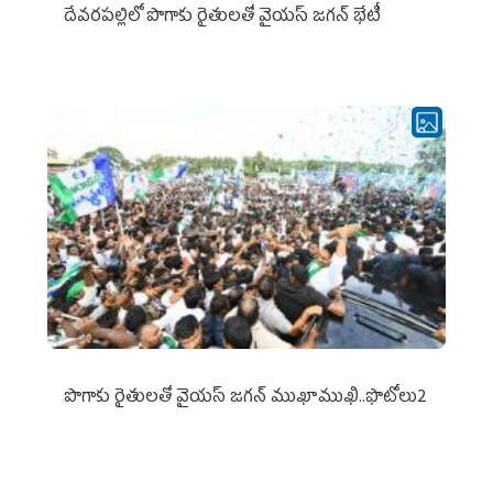
దేవరపల్లిలో పొగాకు రైతులతో వైయస్ జగన్ భేటీ
పొగాకు రైతుల‌తో వైయ‌స్ జ‌గ‌న్ ముఖాముఖి..ఫొటోలు2