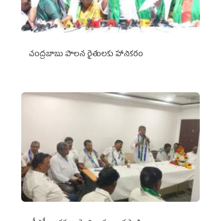
చంద్రబాబు పాలన రైతులకు హానికరం