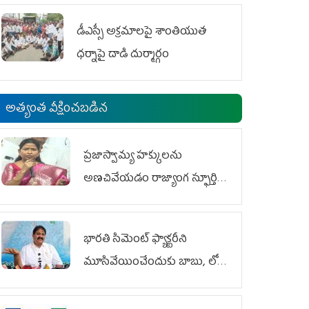
డీఎస్సీ అక్రమాలపై శాంతియుత
ధర్నాపై దాడి దుర్మార్గం
అత్యంత వీక్షించబడిన
ప్రజాస్వామ్య హక్కులను
అణచివేయడం రాజ్యాంగ స్ఫూర్తికి
విరుద్ధం
భారతి సిమెంట్ ఫ్యాక్టరీని
మూసివేయించేందుకు బాబు, లోకేశ్
కుట్ర