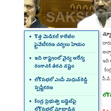
న్యూ
కొత్త మెడికల్‌ కాలేజీల
దారు
ప్రైవేటీకరణ చర్యలు హేయం
అన్న
ఇది రాష్ట్రంలో వైద్య ఆరోగ్య
ఇది ర
రంగానికి తీరని నష్టం
కేంద్
పీ.వీ
లోక్‌సభలో ఎంపీ మిధున్‌రెడ్డి
స్పష్టీకరణ
లోక్
కేంద్ర ప్రభుత్వ బడ్జెట్‌పై
లోక్‌సభలో మాట్లాడిన