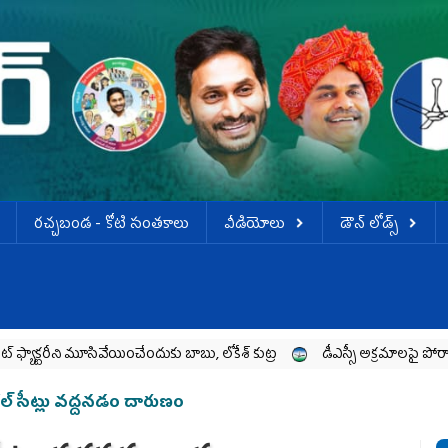
ర‌చ్చ‌బండ‌ - కోటి సంత‌కాలు
వీడియోలు
డౌన్ లోడ్స్
ూసివేయించేందుకు బాబు, లోకేశ్ కుట్ర
డీఎస్సీ అక్రమాలపై పోరాటం కొనసాగింప
ికల్‌ సీట్లు వద్దనడం దారుణం