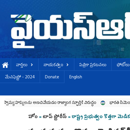
Skip to main content
వార్తలు
నాయకత్వం
పత్రికా ప్రకటనలు
ఫోటోలు
మేనిఫెస్టో - 2024
Donate
English
ులను అణచివేయడం రాజ్యాంగ స్ఫూర్తికి విరుద్ధం
భారతి సిమెంట్ ఫ్యాక్టరీని మ
You are here
హోం
»
టాప్ స్టోరీస్
» రాష్ట్ర ప్రభుత్వం కొత్తగా మెడ