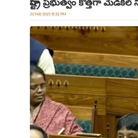
రాష్ట్ర ప్రభుత్వం కొత్తగా మెడికల
10 Feb 2025 8:32 PM