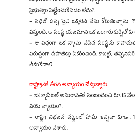
విషయంలో గతంలో ప్రభుత్వం ఇచ్చిన మాట ఏమైంది? 
ప్రభుత్వం పట్టించుకోవడం లేదు?.
– సభలో ఉన్న ప్రతి ఒక్కరిని నేను కోరుతున్నాను. ‘గూగుల
వస్తుంది. ఆ సంస్థ యజమాని ఒక బంగారు కుర్చీలో 
– ఆ విధంగా ఒక స్కామ్‌ చేసిన సంస్థను కాపాడుతు
విరుద్ధంగా డిపాజిట్లు సేకరించింది. కాబట్టి, తప్పనిసర
తీసుకోవాలి.
రాష్ట్రానికి తీరని అన్యాయం చేస్తున్నారు:
– ఇక క్యాపిటల్‌ అమరావతికి సంబంధించి రూ.15 వేల కో
వరకు న్యాయం?.
– రాష్ట్ర విభజన చట్టంలో హామీ ఇచ్చినా కూడా, 10 
అన్యాయం చేశారు.