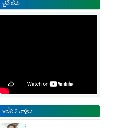
లైవ్ టి.వి
ఇటీవలి వార్తలు