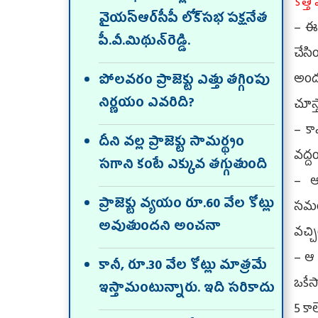
కొత్త
వైయ‌స్ఆర్‌సీపీ లోక్‌సభ పక్షనేత
– ఈ ఏ
పీ.వీ.మిథున్‌రెడ్డి.
చేసి
అందు
పోలవరం ప్రాజెక్టు ఎత్తు తగ్గింపు
నిర్ణయం ఎవరిది?
చూస్
– కా
దీని వల్ల ప్రాజెక్టు సామర్థ్యం
వద్ద
సగాని కంటే ఎక్కువ తగ్గుతుంది
– ఆం
ప్రాజెక్టు వ్యయం రూ.60 వేల కోట్లు
సమయం
అవుతుందని అంచనా
వచ్చి
– ఆ 
కానీ, రూ.30 వేల కోట్లు మాత్రమే
ఒకేస
ఇస్తామంటున్నారు. ఇది సరికాదు
5 కా