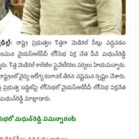
ఢిల్లీ:
రాష్ట్ర ప్రభుత్వం కొత్తగా మెడికల్‌ సీట్లు వద్దనడం
ణమ‌ని వైయ‌స్ఆర్‌సీపీ లోక్‌స‌భ ప‌క్ష నేత పీవీ మిథున్‌రెడ్డి
ారు. కొత్త మెడికల్‌ కాలేజీల ప్రైవేటీకరణ చర్యలు హేయమ‌న్నారు.
ాష్ట్రంలో వైద్య ఆరోగ్య రంగానికి తీరని నష్టమ‌ని స్పష్టం చేశారు.
ర ప్రభుత్వ బడ్జెట్‌పై లోక్‌సభలో వైయ‌స్ఆర్‌సీపీ లోక్‌సభ పక్షనేత
.మిథున్‌రెడ్డి మాట్లాడారు.
‌స‌భ‌లో మిధున్‌రెడ్డి ఏమ‌న్నారంటే