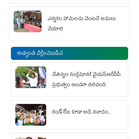
ఎన్నికల హామీలను వెంటనే అమలు
చేయాలి
అత్యంత వీక్షించబడిన
నేతన్నల సంక్షేమానికి వైయ‌స్ఆర్‌సీపీ
ప్రభుత్వం అండగా నిలిచింది
రెండో రోజు కూడా అదే నినాదం..