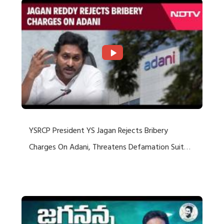
YSRCP President YS Jagan Rejects Bribery
Charges On Adani, Threatens Defamation Suit
Against Media Groups