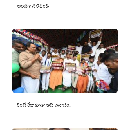
అండగా నిలిచింది
రెండో రోజు కూడా అదే నినాదం..