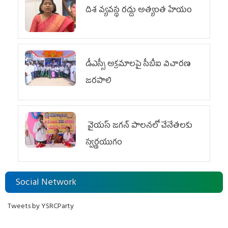
దిశ వ్యవస్థ రద్దు అత్యంత హేయం
డీఎస్సీ అక్రమాలపై సీబీఐ విచారణ
జరపాలి
వైయ‌స్ జగన్ పాలనలో చేనేతలకు
స్వర్ణయుగం
Social Network
Tweets by YSRCParty