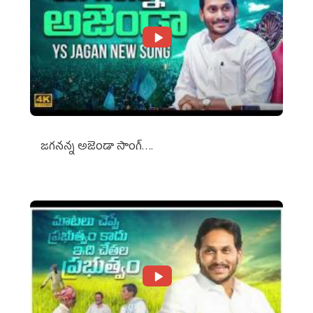
జగనన్న అజెండా సాంగ్….