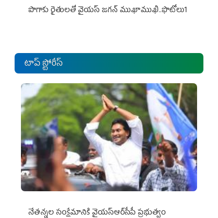
పొగాకు రైతుల‌తో వైయ‌స్ జ‌గ‌న్ ముఖాముఖి..ఫొటోలు1
టాప్ స్టోరీస్
నేతన్నల సంక్షేమానికి వైయ‌స్ఆర్‌సీపీ ప్రభుత్వం