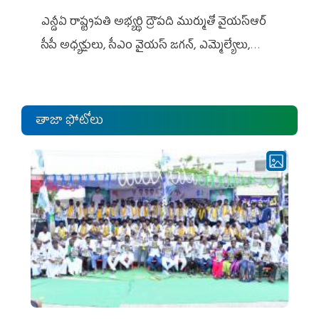
ఎన్డీఏ రాష్ట్ర‌ప‌తి అభ్య‌ర్థి ద్రౌప‌ది ముర్ముతో వైయ‌స్ఆర్
సీపీ అధ్య‌క్షులు, సీఎం వైయ‌స్ జ‌గ‌న్, ఎమ్మెల్యేలు,
ఎంపీల స‌మావేశం
తాజా ఫోటోలు