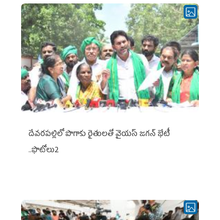
దేవరపల్లిలో పొగాకు రైతులతో వైయస్ జగన్ భేటీ
..ఫొటోలు2