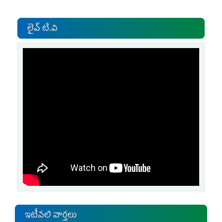
లైవ్ టి.వి
ఇటీవలి వార్తలు