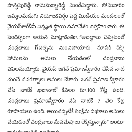
పొన్న‌పురెడ్డి రామ‌సుబ్బారెడ్డి మండిపడ్డారు. సోమ‌వారం
జ‌మ్మ‌ల‌మ‌డుగు నియోజ‌క‌వ‌ర్గం పెద్ద ముడియం మండ‌లంలో
వైయ‌స్ఆర్‌సీపీ విస్తృత స్థాయి స‌మావేశం నిర్వ‌హించారు. ఈ
సంద‌ర్భంగా ఆయ‌న మాట్లాడుతూ..‘‘అబద్ధాలు చెప్పటంలో
చంద్రబాబు గోబెల్స్‌ను మించిపోయారు. సూపర్ సిక్స్
హామీలను అమలు చేయడంలో చంద్రబాబు
విఫలమయ్యారు. వైయ‌స్ జగన్ ప్రమాణస్వీకారం చేసిన నాటి
నుంచే నవరత్నాలు అమలు చేశారు. జగన్ ప్రమాణ స్వీకారం
చేసే నాటికి ఖజానాలో కేవలం రూ.100 కోట్లే ఉంది.
చంద్రబాబు ప్రమాణస్వీకారం చేసే నాటికి 7 వేల కోట్ల
రూపాయలు ఉంది. అయినప్పటికీ సంక్షేమ పథకాలు అమలు
చేయడంలో చంద్రబాబు మీనమేషాలు లెక్కిస్తున్నారు’’ అంటూ