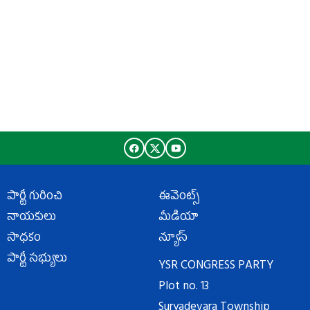
పార్టీ గురించి
ఈవెంట్స్
నాయకులు
మీడియా
సాధకం
న్యూస్
పార్టీ సభ్యులు
YSR CONGRESS PARTY
Plot no. 13
Suryadevara Township