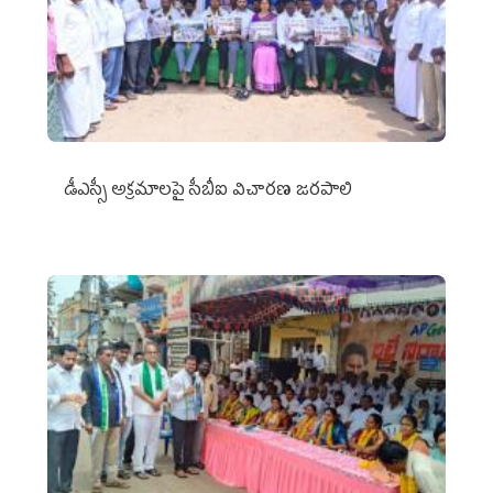
డీఎస్సీ అక్రమాలపై సీబీఐ విచారణ జరపాలి