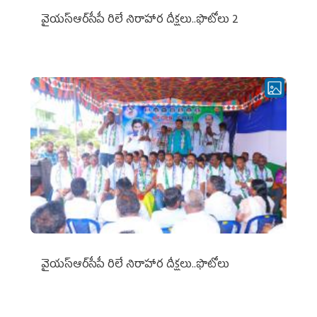
వైయ‌స్ఆర్‌సీపీ రిలే నిరాహార దీక్షలు..ఫొటోలు 2
వైయ‌స్ఆర్‌సీపీ రిలే నిరాహార దీక్షలు..ఫొటోలు