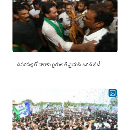
దేవరపల్లిలో పొగాకు రైతులతో వైయస్ జగన్ భేటీ