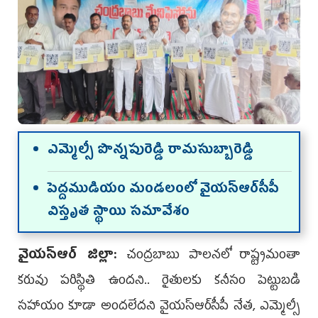
ఎమ్మెల్సీ పొన్నపురెడ్డి రామసుబ్బారెడ్డి
పెద్ద‌ముడియం మండ‌లంలో వైయ‌స్ఆర్‌సీపీ
విస్తృత స్థాయి స‌మావేశం
వైయ‌స్ఆర్ జిల్లా:
చంద్రబాబు పాలనలో రాష్ట్రమంతా
కరువు పరిస్థితి ఉందని.. రైతులకు కనీసం పెట్టుబడి
సహాయం కూడా అందలేదని వైయ‌స్ఆర్‌సీపీ నేత‌, ఎమ్మెల్సీ