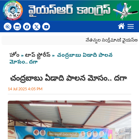
Skip to main content
????
నేతన్నల సంక్షేమానికి వైయ‌స్ఆర్‌సీపీ ప
You are here
హోం
»
టాప్ స్టోరీస్
» చంద్రబాబు ఏడాది పాలన
మోసం.. దగా
చంద్రబాబు ఏడాది పాలన మోసం.. దగా
14 Jul 2025 4:05 PM