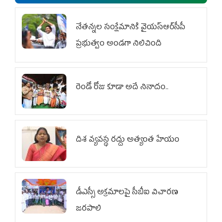
నేతన్నల సంక్షేమానికి వైయ‌స్ఆర్‌సీపీ
ప్రభుత్వం అండగా నిలిచింది
రెండో రోజు కూడా అదే నినాదం..
దిశ వ్యవస్థ రద్దు అత్యంత హేయం
డీఎస్సీ అక్రమాలపై సీబీఐ విచారణ
జరపాలి