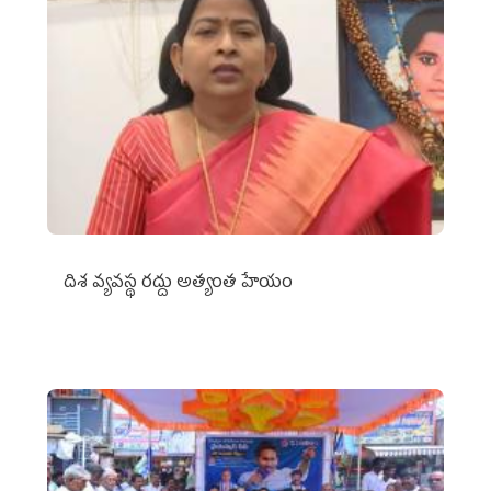
దిశ వ్యవస్థ రద్దు అత్యంత హేయం