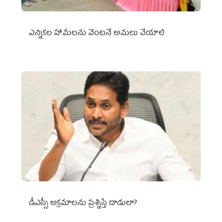
ఎన్నికల హామీలను వెంటనే అమలు చేయాలి
డీఎస్సీ అక్రమాలను ప్రశ్నిస్తే దాడులా?