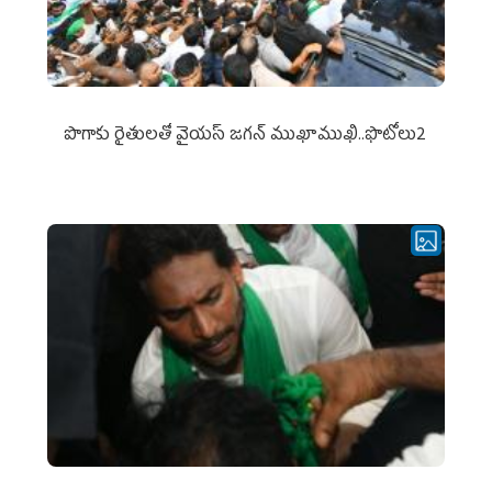
పొగాకు రైతుల‌తో వైయ‌స్ జ‌గ‌న్ ముఖాముఖి..ఫొటోలు2