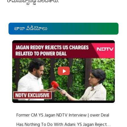
రామ‌సుబ్బారెడ్డి నిలదీశారు.
తాజా వీడియోలు
Former CM YS Jagan NDTV Interview | ower Deal
Has Nothing To Do With Adani: YS Jagan Rejects