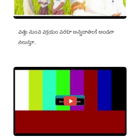
విత్తు నుంచి విక్రయం వరకూ అన్నదాతలకి అండగా
నిలుస్తూ..