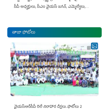
సీపీ అధ్య‌క్షులు, సీఎం వైయ‌స్ జ‌గ‌న్, ఎమ్మెల్యేలు,
ఎంపీల స‌మావేశం
తాజా ఫోటోలు
వైయ‌స్ఆర్‌సీపీ రిలే నిరాహార దీక్షలు..ఫొటోలు 2