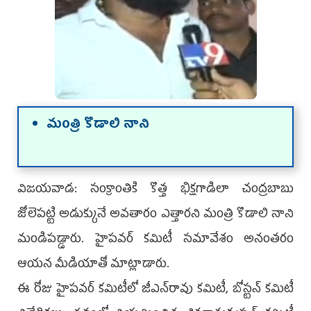
మంత్రి కొడాలి నాని
విజయవాడ: సంక్రాంతికి కొత్త భిక్షగాడిలా చంద్రబాబు
జోలెపట్టి అడుక్కునే అవతారం ఎత్తారని మంత్రి కొడాలి నాని
మండిపడ్డారు. హైపవర్‌ కమిటీ సమావేశం అనంతరం
ఆయన మీడియాతో మాట్లాడారు.
ఈ రోజు హైపవర్‌ కమిటీలో జీఎన్‌రావు కమిటీ, బోస్టన్‌ కమిటీ