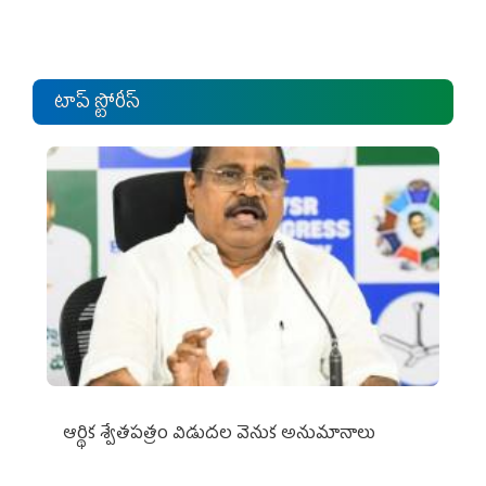
టాప్ స్టోరీస్
ఆర్థిక శ్వేతపత్రం విడుదల వెనుక అనుమానాలు