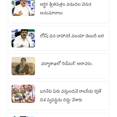
ఆర్థిక శ్వేతపత్రం విడుదల వెనుక
అనుమానాలు
లోకేష్ ధ‌న దాహానికి విజ‌యా డెయిరీ బ‌లి
విద్యాశాఖలో ‘రెడ్‌బుక్’ అరాచకం..
జగన్‌కు పేరు వస్తుందనే రాజకీయ కక్షతో
దిశ వ్య‌వ‌స్థ‌ను రద్దు చేశారు