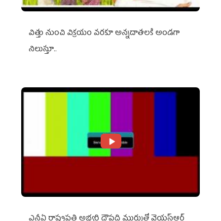
విత్తు నుంచి విక్రయం వరకూ అన్నదాతలకి అండగా
నిలుస్తూ..
ఎన్డీఏ రాష్ట్ర‌ప‌తి అభ్య‌ర్థి ద్రౌప‌ది ముర్ముతో వైయ‌స్ఆర్