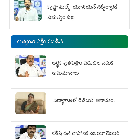
కృష్ణా మిల్క్‌ యూనియన్‌ నిర్వీర్యానికి
ప్రభుత్వం కుట్ర
అత్యంత వీక్షించబడిన
ఆర్థిక శ్వేతపత్రం విడుదల వెనుక
అనుమానాలు
విద్యాశాఖలో ‘రెడ్‌బుక్’ అరాచకం..
లోకేష్ ధ‌న దాహానికి విజ‌యా డెయిరీ