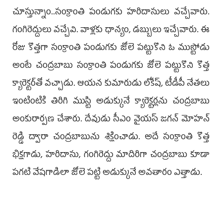
చూస్తున్నాం..సంక్రాంతి పండుగకు హరిదాసులు వచ్చేవారు.
గంగిరెద్దులు వచ్చేవి. వాళ్లకు ధాన్యం, డబ్బులు ఇచ్చేవారు. ఈ
రోజు కొత్తగా సంక్రాంతి పండుగకు జోలె పట్టుకొని ఓ ముస్టోడు
అంటే చంద్రబాబు సంక్రాంతి పండుగకు జోలె పట్టుకొని కొత్త
క్యారెక్టర్‌తో వచ్చాడు. ఆయన కుమారుడు లోకేష్‌, టీడీపీ నేతలు
ఇంటింటికి తిరిగి ముస్టి అడుక్కునే క్యారెక్టర్లను చంద్రబాబు
అంకురార్పణ చేశారు. దేవుడు సీఎం వైయస్‌ జగన్‌ మోహన్‌
రెడ్డి ద్వారా చంద్రబాబును శిక్షించాడు. అదే సంక్రాంతి కొత్త
భిక్షగాడు, హరిదాసు, గంగిరెద్దు మాదిరిగా చంద్రబాబు కూడా
పగటి వేషగాడిలా జోలె పట్టి అడుక్కునే అవతారం ఎత్తాడు.