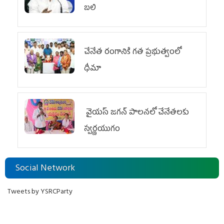
బ‌లి
చేనేత రంగానికి గత ప్రభుత్వంలో
ధీమా
వైయ‌స్ జగన్ పాలనలో చేనేతలకు
స్వర్ణయుగం
Social Network
Tweets by YSRCParty