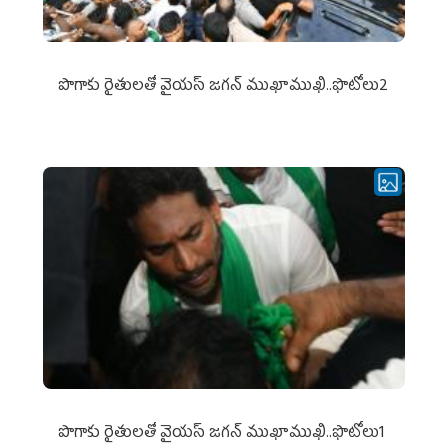
పొగాకు రైతుల‌తో వైయ‌స్ జ‌గ‌న్ ముఖాముఖి..ఫొటోలు2
పొగాకు రైతుల‌తో వైయ‌స్ జ‌గ‌న్ ముఖాముఖి..ఫొటోలు1