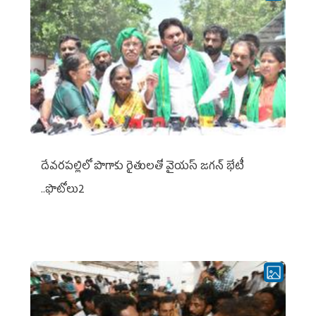
దేవరపల్లిలో పొగాకు రైతులతో వైయస్ జగన్ భేటీ
..ఫొటోలు2