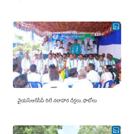
వైయ‌స్ఆర్‌సీపీ రిలే నిరాహార దీక్షలు..ఫొటోలు