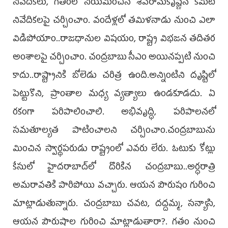
నివేదికలు, గతంలో నియమించిన శివరామకృష్ణన్‌ కమిటీ
నివేదికలపై చర్చించాం. వందేళ్లలో తమిళనాడు నుంచి ఎలా
విడిపోయాం..రాజధానుల విషయం, రాష్ట్ర విభజన తదితర
అంశాలపై చర్చించాం. చంద్రబాబు సీఎం అయినప్పటి నుంచి
కాదు..రాష్ట్రానికి బోలెడు చరిత్ర ఉంది.అన్నింటిని దృష్టిలో
పెట్టుకొని, ప్రాంతాల మధ్య వ్యత్యాలు ఉండకూడదు. ఏ
రకంగా పరిపాలించాలి. అభివృద్ధి, పరిపాలనలో
సమతూల్యత పాటించాలని చర్చించాం.చంద్రబాబును
మించిన స్వార్థపరుడు రాష్ట్రంలో ఎవరు లేరు. ఓటుకు కోట్లు
కేసులో హైదరాబాద్‌లో దొరికిన చంద్రబాబు..అర్ధరాత్రి
అమరావతికి పారిపోయి వచ్చారు. ఆయన పౌరుషం గురించి
మాట్లాడుతున్నారు. చంద్రబాబు చవట, దద్దమ్మ, సన్యాసి,
ఆయన పౌరుషాల గురించి మాట్లాడుతారా?. గతం నుంచి