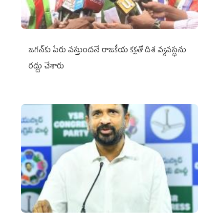
జగన్‌కు పేరు వస్తుందనే రాజకీయ కక్షతో దిశ వ్య‌వ‌స్థ‌ను
రద్దు చేశారు