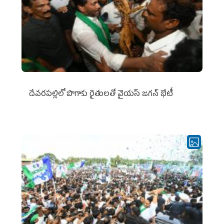
దేవరపల్లిలో పొగాకు రైతులతో వైయస్ జగన్ భేటీ