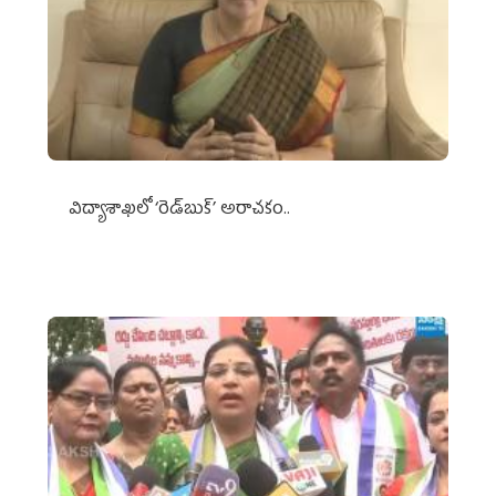
విద్యాశాఖలో ‘రెడ్‌బుక్’ అరాచకం..