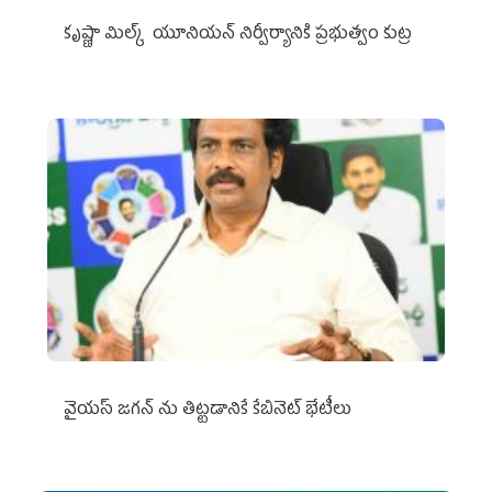
కృష్ణా మిల్క్‌ యూనియన్‌ నిర్వీర్యానికి ప్రభుత్వం కుట్ర
వైయ‌స్ జగన్‌ ను తిట్టడానికే కేబినెట్‌ భేటీలు