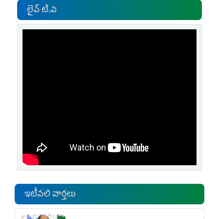
లైవ్ టి.వి
ఇటీవలి వార్తలు