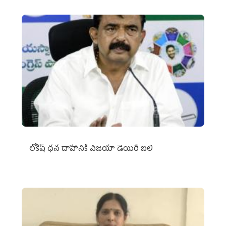
లోకేష్ ధ‌న దాహానికి విజ‌యా డెయిరీ బ‌లి