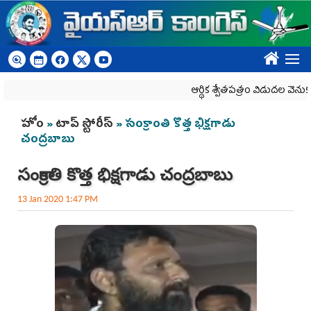
Skip to main content
????
ఆర్థిక శ్వేతపత్రం విడుదల వెనుక అను
You are here
హోం
»
టాప్ స్టోరీస్
» సంక్రాంతి కొత్త భిక్షగాడు
చంద్రబాబు
సంక్రాంతి కొత్త భిక్షగాడు చంద్రబాబు
13 Jan 2020 1:47 PM