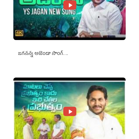
జగనన్న అజెండా సాంగ్….