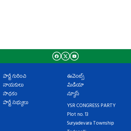
పార్టీ గురించి
ఈవెంట్స్
నాయకులు
మీడియా
సాధకం
న్యూస్
పార్టీ సభ్యులు
YSR CONGRESS PARTY
Plot no. 13
Suryadevara Township