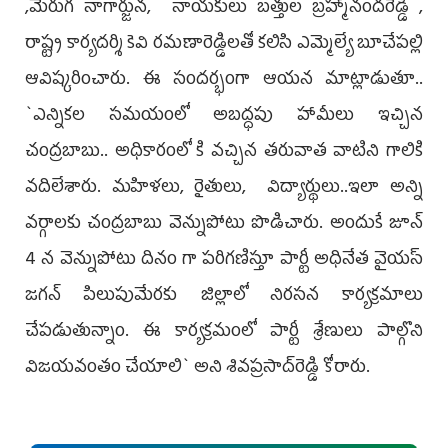
,మేరుగ నాగార్జున, నాయ‌కులు బత్తుల బ్ర‌హ్మానంద‌రెడ్డి ,
రాష్ట్ర కార్యదర్శి కెవి రమణారెడ్డిల‌తో క‌లిసి ఎమ్మెల్యే బూచేప‌ల్లి
ఆవిష్క‌రించారు. ఈ సంద‌ర్భంగా ఆయ‌న మాట్లాడుతూ..
`ఎన్నిక‌ల స‌మ‌యంలో అబద్ధపు హామీలు ఇచ్చిన
చంద్ర‌బాబు.. అధికారంలో కి వచ్చిన త‌రువాత వాటిని గాలికి
వదిలేశారు. మహిళలు, రైతులు, విద్యార్థులు..ఇలా అన్ని
వ‌ర్గాల‌కు చంద్ర‌బాబు వెన్నుపోటు పొడిచారు. అందుకే జూన్
4 న వెన్నుపోటు దినం గా పరిగణిస్తూ పార్టీ అధినేత వైయ‌స్
జ‌గన్ పిలుపుమేర‌కు జిల్లాలో నిర‌స‌న కార్య‌క్ర‌మాలు
చేప‌డుతున్నాం. ఈ కార్య‌క్ర‌మంలో పార్టీ శ్రేణులు పాల్గొని
విజ‌య‌వంతం చేయాలి` అని శివ‌ప్ర‌సాద్‌రెడ్డి కోరారు.