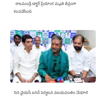
రాజమండ్రి డాక్టర్‌ ప్రియాంక మృతి తీవ్రంగా
కలచివేసింది
13న వైయస్‌ జగన్‌ పర్యటన విజయవంతం చేయాలి