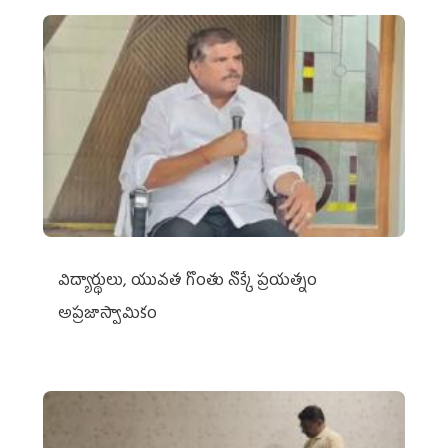
విద్యార్థులు, యువత గొంతు నొక్కే ప్రయత్నం
అప్రజాస్వామికం