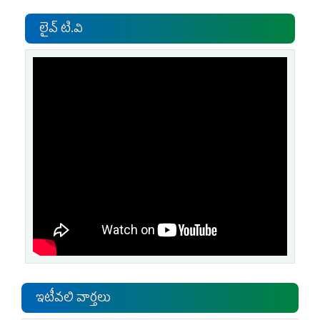
లైవ్ టి.వి
ఇటీవలి వార్తలు