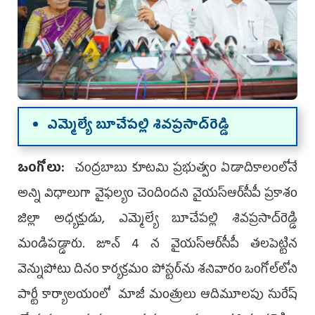
ఎమ్మెల్యే బూచేపల్లి శివ‌ప్ర‌సాద్‌రెడ్డి
ఒంగోలు:
చంద్ర‌బాబు కూట‌మి ప్ర‌భుత్వం ఏడాదికాలంలోనే
అన్ని విధాలుగా వైఫ‌ల్యం చెందింద‌ని వైయ‌స్ఆర్‌సీపీ ప్ర‌కాశం
జిల్లా అధ్య‌క్షుడు, ఎమ్మెల్యే బూచేప‌ల్లి శివ‌ప్ర‌సాద్‌రెడ్డి
మండిప‌డ్డారు. జూన్ 4 న వైయ‌స్ఆర్‌సీపీ త‌ల‌పెట్టిన
వెన్నుపోటు దినం కార్య‌క్ర‌మం పోస్ట‌ర్‌ను శ‌నివారం ఒంగోల్‌లోని
పార్టీ కార్యాల‌యంలో మాజీ మంత్రులు ఆదిమూలపు సురేష్