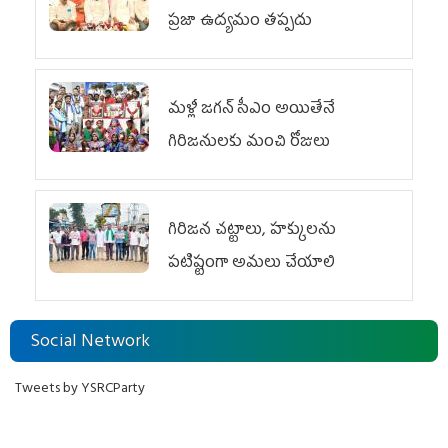
ప్రజా ఉద్యమం తప్పదు
మళ్లీ జగన్ సీఎం అయితేనే
గిరిజనులకు మంచి రోజులు
గిరిజన చట్టాలు, హక్కులను
పటిష్టంగా అమలు చేయాలి
Social Network
Tweets by YSRCParty