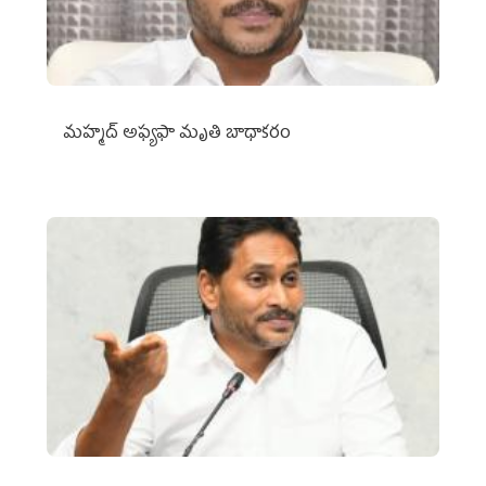
మహ్మద్‌ అఫ్యఫా మృతి బాధాకరం