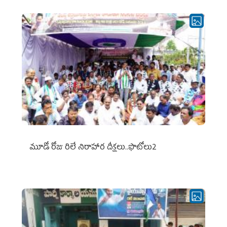
మూడో రోజు రిలే నిరాహార దీక్షలు..ఫొటోలు2