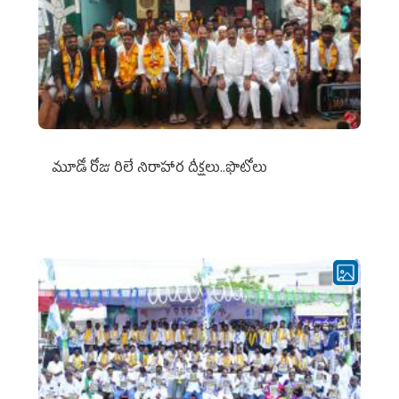
మూడో రోజు రిలే నిరాహార దీక్షలు..ఫొటోలు