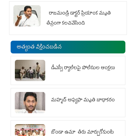
రాజమండ్రి డాక్టర్‌ ప్రియాంక మృతి
తీవ్రంగా కలచివేసింది
అత్యంత వీక్షించబడిన
డీఎస్సీ ర్యాలీలపై పోలీసుల ఆంక్షలు
మహ్మద్‌ అఫ్యఫా మృతి బాధాకరం
బొండా ఉమా తీరు మార్చుకోకుంటే