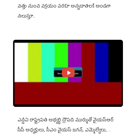
విత్తు నుంచి విక్రయం వరకూ అన్నదాతలకి అండగా
నిలుస్తూ..
ఎన్డీఏ రాష్ట్ర‌ప‌తి అభ్య‌ర్థి ద్రౌప‌ది ముర్ముతో వైయ‌స్ఆర్
సీపీ అధ్య‌క్షులు, సీఎం వైయ‌స్ జ‌గ‌న్, ఎమ్మెల్యేలు,