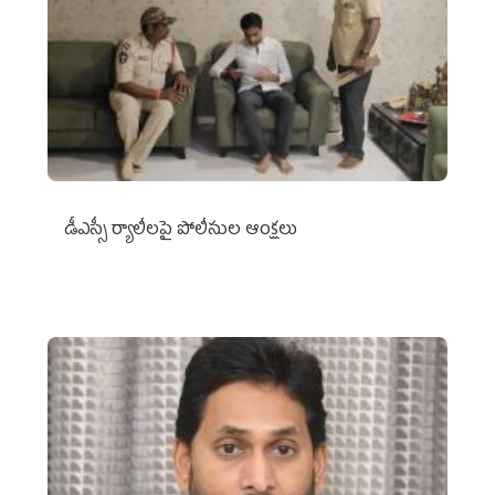
డీఎస్సీ ర్యాలీలపై పోలీసుల ఆంక్షలు