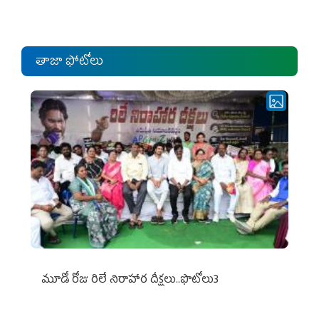
ఎంపీల స‌మావేశం
తాజా ఫోటోలు
మూడో రోజు రిలే నిరాహార దీక్షలు..ఫొటోలు3