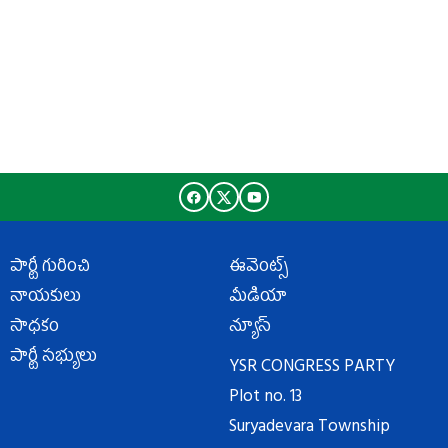
పార్టీ గురించి
ఈవెంట్స్
నాయకులు
మీడియా
సాధకం
న్యూస్
పార్టీ సభ్యులు
YSR CONGRESS PARTY
Plot no. 13
Suryadevara Township