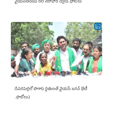
వైయ‌స్ఆర్‌సీపీ రిలే నిరాహార దీక్షలు..ఫొటోలు
దేవరపల్లిలో పొగాకు రైతులతో వైయస్ జగన్ భేటీ
..ఫొటోలు2