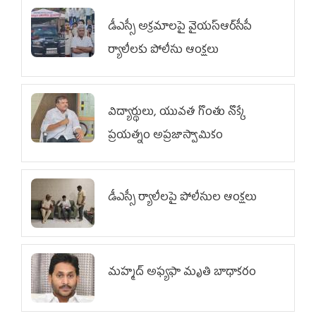
డీఎస్సీ అక్రమాలపై వైయ‌స్ఆర్‌సీపీ
ర్యాలీలకు పోలీసు ఆంక్షలు
విద్యార్థులు, యువత గొంతు నొక్కే
ప్రయత్నం అప్రజాస్వామికం
డీఎస్సీ ర్యాలీలపై పోలీసుల ఆంక్షలు
మహ్మద్‌ అఫ్యఫా మృతి బాధాకరం