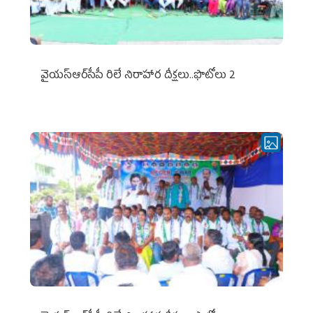
వైయ‌స్ఆర్‌సీపీ రిలే నిరాహార దీక్షలు..ఫొటోలు 2