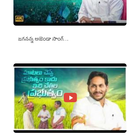
జగనన్న అజెండా సాంగ్….