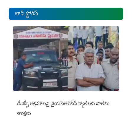
టాప్ స్టోరీస్
డీఎస్సీ అక్రమాలపై వైయ‌స్ఆర్‌సీపీ ర్యాలీలకు పోలీసు
ఆంక్షలు