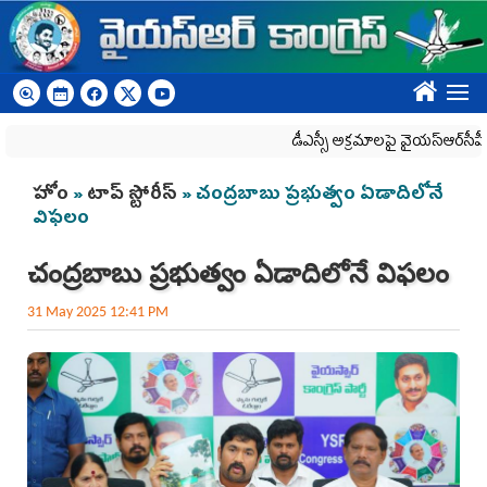
Skip to main content
????
డీఎస్సీ అక్రమాలపై వైయ‌స్ఆర్‌సీపీ ర్యాలీ
You are here
హోం
»
టాప్ స్టోరీస్
» చంద్రబాబు ప్రభుత్వం ఏడాదిలోనే
విఫ‌లం
చంద్రబాబు ప్రభుత్వం ఏడాదిలోనే విఫ‌లం
31 May 2025 12:41 PM