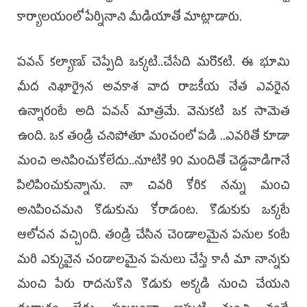
కార్యాలయంలో పేర్నినాని మీడియాతో మాట్లాడారు.
పవన్‌ కల్యాణ్‌ చెప్పేది ఒక్కటి..చేసేది మరొకటి. ఈ భూమి
మీద నిఖార్సైన అవకాశ వాద రాజకీయ నేత ఎవరైన
ఉన్నారంటే అది పవన్‌ మాత్రమే. వెనుకటి ఒక సామెత
ఉంది. ఒక తండ్రి చనిపోతూ మంచంలో పడి ..ఎవరితో కూడా
మంచి అనిపించుకోలేదు..నూటికి 90 మందితో చెడ్డవాడిగానే
పిలిపించుకున్నాను. నా చివరి కోరిక నన్ను మంచి
అనిపించమని కొడుకును కోరాడంట. కొడుకుకు ఒక్కటే
ఆలోచన వచ్చింది. తండ్రి చేసిన చెండాలమైన పనుల కంటే
మరి ఎక్కువైన చండాలమైన పనులు చేస్తే కానీ మా నాన్నకు
మంచి పేరు రాదనుకొని కొడుకు అక్కడి నుంచి చేయని