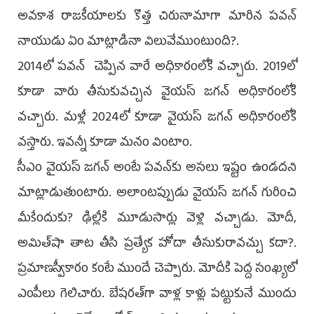
అవకాశ రాజకీయాలకు కొత్త చిరునామాగా మారిన పవన్‌
నాయుడు ఏం మాట్లాడినా విలువేముంటుంది?.
2014లో పవన్‌ చెప్పిన వారే అధికారంలోకి వచ్చారు. 2019లో
కూడా వారు తీసుకువచ్చిన వైయస్‌ జగన్‌ అధికారంలోకి
వచ్చారు. మళ్లీ 2024లో కూడా వైయస్‌ జగన్‌ అధికారంలోకి
వస్తారు. ఇవన్నీ కూడా మనం వింటాం.
సీఎం వైయస్‌ జగన్‌ అంటే పవన్‌కు అసలు ఇష్టం ఉండదని
మాట్లాడుతుంటారు. అలాంటప్పుడు వైయస్‌ జగన్‌ గురించి
మీకేందుకు? ఢిల్లీకి మూడుసార్లు వెళ్లి వచ్చాడు. మోదీ,
అమిత్‌షా తాట తీసి ప్రత్యేక హోదా తీసుకురావచ్చు కదా?.
ప్రమాణస్వీకారం కంటే ముందే చెప్పారు. మోదీకి పెద్ద సంఖ్యలో
ఎంపీలు గెలిచారు. బేషరత్‌గా వాళ్ల కాళ్లు పట్టుకునే ముందు