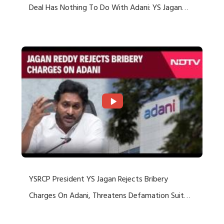
Deal Has Nothing To Do With Adani: YS Jagan
Rejects US Charges
YSRCP President YS Jagan Rejects Bribery
Charges On Adani, Threatens Defamation Suit
Against Media Groups