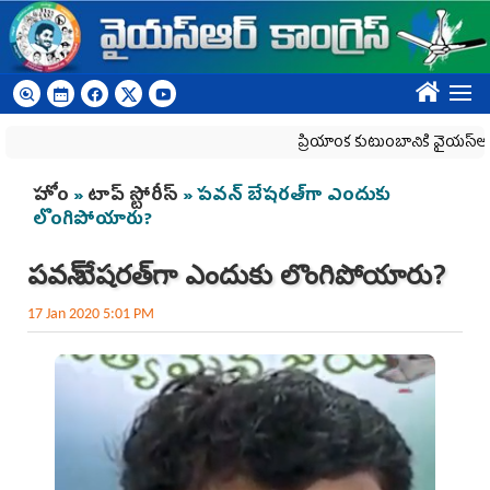
Skip to main content
????
ప్రియాంక కుటుంబానికి వైయ‌స్ఆర్‌సీపీ 
You are here
హోం
»
టాప్ స్టోరీస్
» పవన్‌ బేషరత్‌గా ఎందుకు
లొంగిపోయారు?
పవన్‌ బేషరత్‌గా ఎందుకు లొంగిపోయారు?
17 Jan 2020 5:01 PM