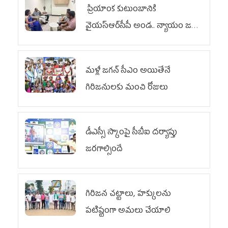
ప్రియాంక కుటుంబానికి
వైయ‌స్ఆర్‌సీపీ అండ.. న్యాయం జరిగే
వరకు పోరాటం
మళ్లీ జగన్ సీఎం అయితేనే
గిరిజనులకు మంచి రోజులు
డీఎస్సీ స్కాంపై సీబీఐ దర్యాప్తు
జరగాల్సిందే
గిరిజన చట్టాలు, హక్కులను
పటిష్టంగా అమలు చేయాలి