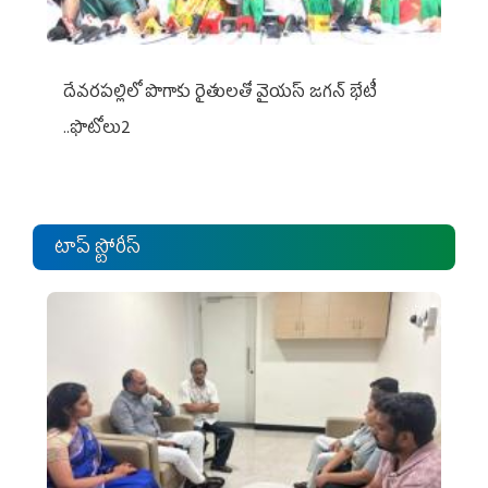
దేవరపల్లిలో పొగాకు రైతులతో వైయస్ జగన్ భేటీ
..ఫొటోలు2
టాప్ స్టోరీస్