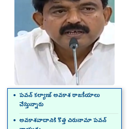
పవన్‌ కల్యాణ్‌ అవకాశ రాజకీయాలు
చేస్తున్నారు
అవకాశవాదానికి కొత్త చిరునామా పవన్‌