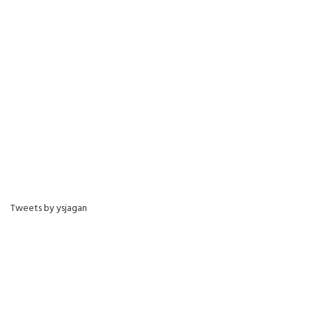
Tweets by ysjagan