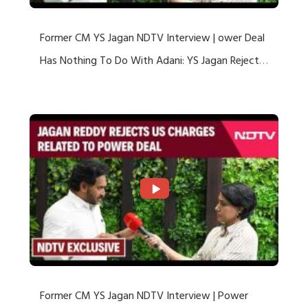
Former CM YS Jagan NDTV Interview | ower Deal
Has Nothing To Do With Adani: YS Jagan Rejects
US Charges
Former CM YS Jagan NDTV Interview | Power