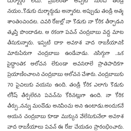
దుర్మార్గం లేదు. ప్రజలంతా అప్పటి నుంచి తండ్రే
నయం..కొడుకు దుర్మార్గుడు అన్నారట. అప్పుడు తండ్రి ఆత్మ
శాంతించిందట. చివరి రోజుల్లో నా కొడుకు నా కోరిక తీర్చాడని
తృప్తి పొందాడట. ఆ రకంగా పవన్‌ చంద్రబాబు వద్ద మాట
తీసుకున్నారు. ఇప్పటి దాకా అవకాశ వాద రాజకీయానికి
మారుపేరుగా చంద్రబాబు ఉండేవాడు. నిసిగ్గుగా ..ఒక
సైద్ధాంతిక ఆలోచన లేకుండా అవసరాలే ప్రాతిపాదికగా
ప్రయాణించాలని చంద్రబాబు ఆలోచన చేశారు. చంద్రబాబుకు
70 పైచిలుకు వయసు ఉంది. తండ్రి కోరిక ఎలాగు కొడుకు
లోకేష్‌ తీర్చలేరని పవన్‌ను కోరినట్లుగా ఉంది. నా కోరిక
తీర్చు..నన్ను మంచొడు అనిపించు అని ఉంటాడు.అందుకనే
ఆయన చంద్రబాబు కూడా ముక్కున వేలేసుకునేలా అవకాశ
వాద రాజకీయాలు పవన్‌ ఈ రోజు చేయడం ప్రారంభించారు.