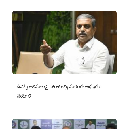
డీఎస్సీ అక్రమాలపై పోరాటాన్ని మరింత ఉధృతం
చేయాలి