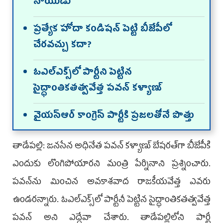
నాయుడు
ప్రత్యేక హోదా కండిషన్‌ పెట్టి బీజేపీలో
చేరవచ్చు కదా?
ఓఎల్‌ఎక్స్‌లో పార్టీని పెట్టిన
సైద్ధాంతికతత్వవేత్త పవన్‌ కళ్యాణ్‌
వైయస్‌ఆర్‌ కాంగ్రెస్‌ పార్టీకి ప్రజలతోనే పొత్తు
తాడేపల్లి: జనసేన అధినేత పవన్‌ కళ్యాణ్‌ బేషరత్‌గా బీజేపీకి
ఎందుకు లొంగిపోయారని మంత్రి పేర్నినాని ప్రశ్నించారు.
పవన్‌ను మించిన అవకాశవాద రాజకీయవేత్త ఎవరు
ఉండరన్నారు. ఓఎల్‌ఎక్స్‌లో పార్టీనీ పెట్టిన సైద్ధాంతికతత్వవేత్త
పవన్‌ అని ఎద్దేవా చేశారు. తాడేపల్లిలోని పార్టీ