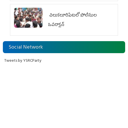
చిలుక‌లూరిపేట‌లో పోలీసుల
ఓవ‌రాక్ష‌న్‌
Social Network
Tweets by YSRCParty