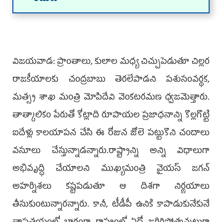
విజయవాడ: ప్రాంతాలు, కులాల మధ్య చిచ్చుపెడుతూ చిల్లర
రాజకీయాలకు చంద్రబాబు తెరలేపాడని పశుసంవర్థక,
మత్స్య శాఖ మంత్రి మోపిదేవి వెంకటరమణ ధ్వజమెత్తారు.
తాత్కాలికం పేరుతో కోట్లాది రూపాయల ప్రజాధనాన్ని కొల్లగొట్టి
ఐదేళ్లు కాలయాపన చేసి ఈ రోజున జోలె పట్టుకొని చందాలు
వసూలు చేస్తున్నాడన్నారు.రాష్ట్రాన్ని అన్ని విధాలుగా
అభివృద్ధి చేయాలని ముఖ్యమంత్రి వైయస్‌ జగన్‌
అహర్నిశలు కష్టపడుతూ ఆ దిశగా నిర్ణయాలు
తీసుకుంటున్నారన్నారు. కానీ, టీడీపీ ఉనికి కాపాడుకునేకునే