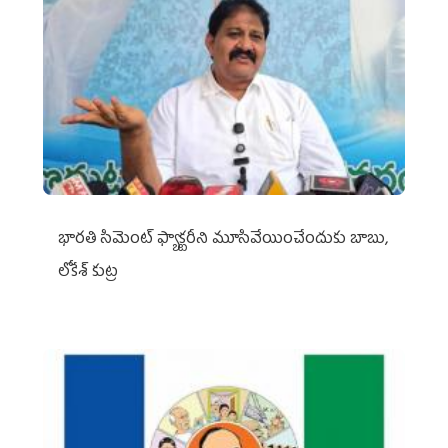
భారతి సిమెంట్ ఫ్యాక్టరీని మూసివేయించేందుకు బాబు,
లోకేశ్ కుట్ర