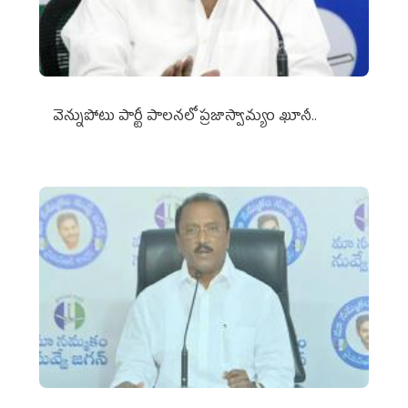
వెన్నుపోటు పార్టీ పాలనలో ప్రజాస్వామ్యం ఖూనీ..