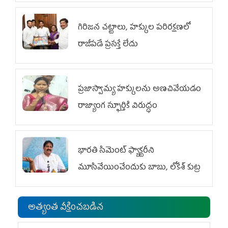
గిరిజన చట్టాలు, హక్కుల పరిరక్షణలో
రాజీపడే ప్రసక్తే లేదు
ప్రజాస్వామ్య హక్కులను అణచివేయడం
రాజ్యాంగ స్ఫూర్తికి విరుద్ధం
భారతి సిమెంట్ ఫ్యాక్టరీని
మూసివేయించేందుకు బాబు, లోకేశ్ కుట్ర
అత్యంత వీక్షించబడిన