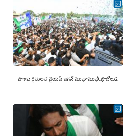
పొగాకు రైతుల‌తో వైయ‌స్ జ‌గ‌న్ ముఖాముఖి..ఫొటోలు2