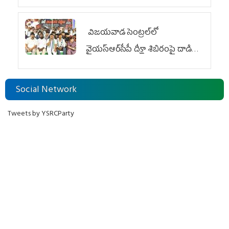
విజయవాడ సెంట్రల్‌లో
వైయ‌స్ఆర్‌సీపీ దీక్షా శిబిరంపై దాడి
దుర్మార్గం
Social Network
Tweets by YSRCParty