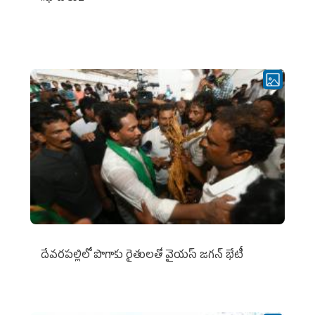
దేవరపల్లిలో పొగాకు రైతులతో వైయస్ జగన్ భేటీ