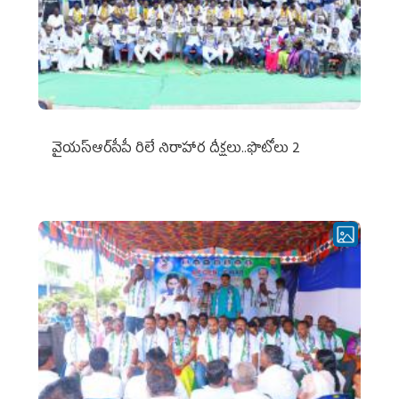
వైయ‌స్ఆర్‌సీపీ రిలే నిరాహార దీక్షలు..ఫొటోలు 2