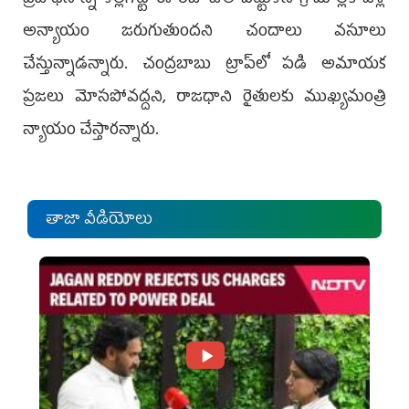
అన్యాయం జరుగుతుందని చందాలు వసూలు
చేస్తున్నాడన్నారు. చంద్రబాబు ట్రాప్‌లో పడి అమాయక
ప్రజలు మోసపోవద్దని, రాజధాని రైతులకు ముఖ్యమంత్రి
న్యాయం చేస్తారన్నారు.
తాజా వీడియోలు