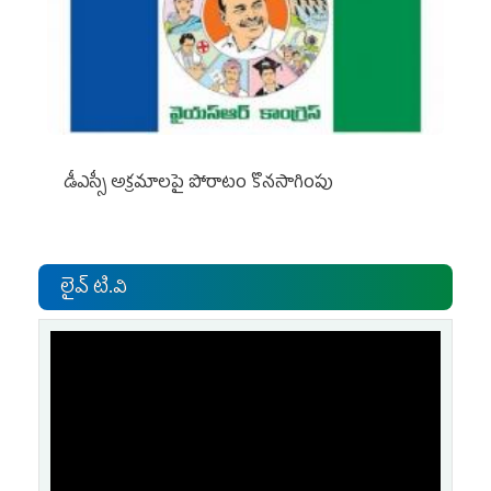
డీఎస్సీ అక్రమాలపై పోరాటం కొనసాగింపు
లైవ్ టి.వి