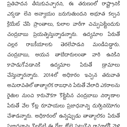
ప్రతిపాదన తీసుకువచ్చారని, ఈ తరుణంలో రాష్ట్రానికి
ఎక్కడా లేని అన్యాయం జరుగుతుందని అభూత కల్పన
క్రియేట్‌ చేసి ప్రాంతాలు, కులాల వారీగా చిచ్చుపెట్టేందుకు
చంద్రబాబు ప్రయత్నిస్తున్నాడన్నారు. ఉద్యమాల పేరుతో
చిల్లర రాజకీయాలకు తెరలేపాడని మండిపడ్డారు.
చంద్రబాబు, ఆయన తాబేదారులంతా వారి ఉనికిని
కాపాడుకోవడానికి ఉద్యమాల పేరుతో డ్రామాలు
చేస్తున్నారన్నారు. 2014లో అధికారం ఇచ్చిన తరువాత
అమరావతిలో తాత్కాలిక రాజధాని పేరుతో వేలాది ఎకరాలను
రైతుల నుంచి కారుచౌకగా కొట్టేసిన చంద్రబాబు నిర్మాణాల
పేరుతో వేల కోట్ల రూపాయలు ప్రజాధనాన్ని దుర్వినియోగం
చేశాడన్నారు. అధికారంలో ఉన్నప్పుడు తాత్కాలికం పేరుతో
ప్రజాధనాన్ని కొల్లగొట్టి ఈ రోజు జోలె పట్టుకొని గ్రామాల్లోకి వెళ్లి