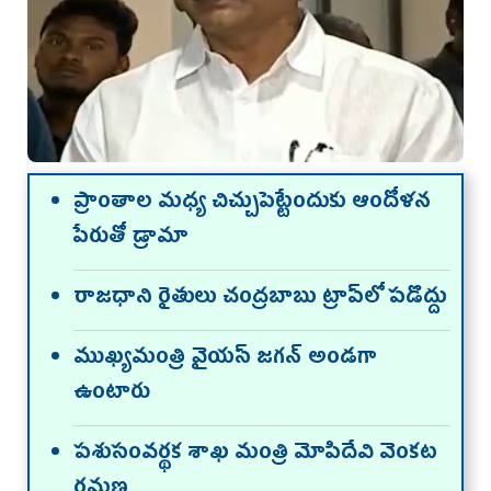
ప్రాంతాల మధ్య చిచ్చుపెట్టేందుకు ఆందోళన
పేరుతో డ్రామా
రాజధాని రైతులు చంద్రబాబు ట్రాప్‌లో పడొద్దు
ముఖ్యమంత్రి వైయస్‌ జగన్‌ అండగా
ఉంటారు
పశుసంవర్థక శాఖ మంత్రి మోపిదేవి వెంకట
రమణ