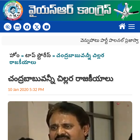
Skip to main content
????
వెన్నుపోటు పార్టీ పాలనలో ప్రజాస్వామ్యం 
You are here
హోం
»
టాప్ స్టోరీస్
» చంద్రబాబువన్నీ చిల్లర
రాజకీయాలు
చంద్రబాబువన్నీ చిల్లర రాజకీయాలు
10 Jan 2020 5:32 PM