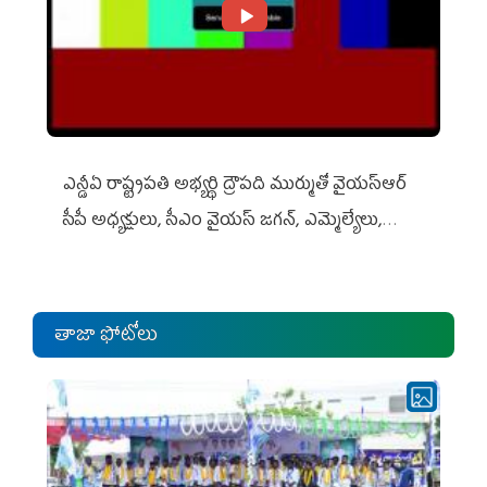
ఎన్డీఏ రాష్ట్ర‌ప‌తి అభ్య‌ర్థి ద్రౌప‌ది ముర్ముతో వైయ‌స్ఆర్
సీపీ అధ్య‌క్షులు, సీఎం వైయ‌స్ జ‌గ‌న్, ఎమ్మెల్యేలు,
ఎంపీల స‌మావేశం
తాజా ఫోటోలు