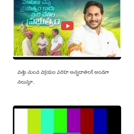
విత్తు నుంచి విక్రయం వరకూ అన్నదాతలకి అండగా
నిలుస్తూ..