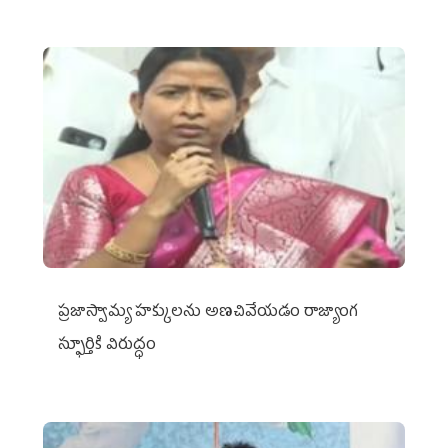
ప్రజాస్వామ్య హక్కులను అణచివేయడం రాజ్యాంగ
స్ఫూర్తికి విరుద్ధం