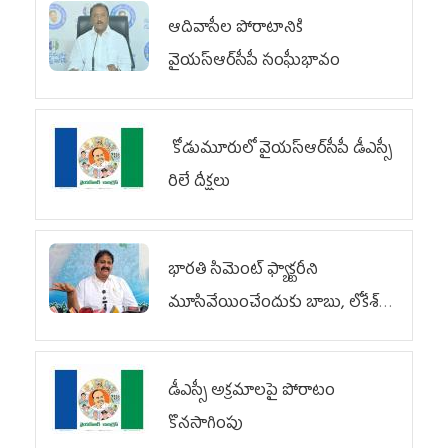
ఆదివాసీల పోరాటానికి
వైయ‌స్ఆర్‌సీపీ సంఘీభావం
కోడుమూరులో వైయ‌స్ఆర్‌సీపీ డీఎస్సీ
రిలే దీక్షలు
భారతి సిమెంట్ ఫ్యాక్టరీని
మూసివేయించేందుకు బాబు, లోకేశ్
కుట్ర
డీఎస్సీ అక్రమాలపై పోరాటం
కొనసాగింపు