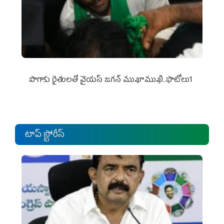
పొగాకు రైతుల‌తో వైయ‌స్ జ‌గ‌న్ ముఖాముఖి..ఫొటోలు1
టాప్ స్టోరీస్