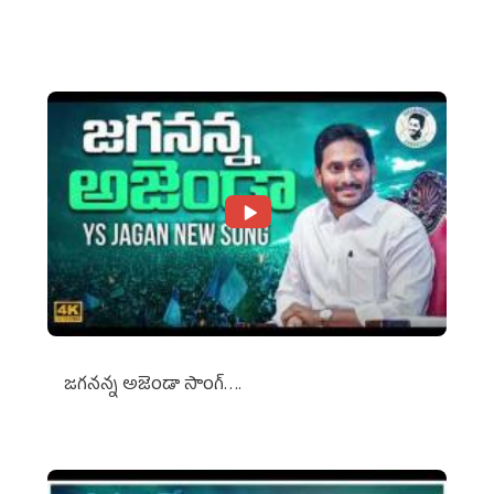
Against Media Groups
జగనన్న అజెండా సాంగ్….