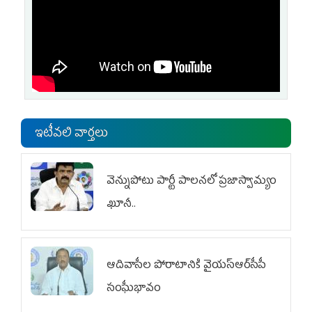
ఇటీవలి వార్తలు
వెన్నుపోటు పార్టీ పాలనలో ప్రజాస్వామ్యం
ఖూనీ..
ఆదివాసీల పోరాటానికి వైయ‌స్ఆర్‌సీపీ
సంఘీభావం