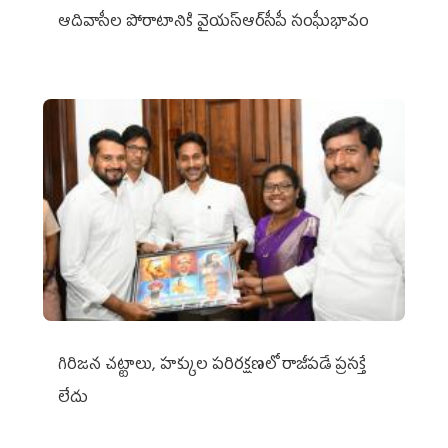
ఆదివాసీల పోరాటానికి వైయ‌స్ఆర్‌సీపీ సంఘీభావం
గిరిజన చట్టాలు, హక్కుల పరిరక్షణలో రాజీపడే ప్రసక్తే
లేదు