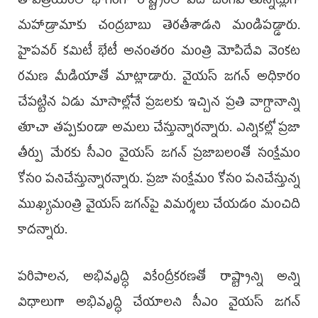
తాపత్రయంలో భాగంగా రాష్ట్రంలో ఏదో జరిగిపోతున్నట్లుగా
మహాడ్రామాకు చంద్రబాబు తెరతీశాడని మండిపడ్డారు.
హైపవర్‌ కమిటీ భేటీ అనంతరం మంత్రి మోపిదేవి వెంకట
రమణ మీడియాతో మాట్లాడారు. వైయస్‌ జగన్‌ అధికారం
చేపట్టిన ఏడు మాసాల్లోనే ప్రజలకు ఇచ్చిన ప్రతి వాగ్దానాన్ని
తూచా తప్పకుండా అమలు చేస్తున్నారన్నారు. ఎన్నికల్లో ప్రజా
తీర్పు మేరకు సీఎం వైయస్‌ జగన్‌ ప్రజాబలంతో సంక్షేమం
కోసం పనిచేస్తున్నారన్నారు. ప్రజా సంక్షేమం కోసం పనిచేస్తున్న
ముఖ్యమంత్రి వైయస్‌ జగన్‌పై విమర్శలు చేయడం మంచిది
కాదన్నారు.
పరిపాలన, అభివృద్ధి వికేంద్రీకరణతో రాష్ట్రాన్ని అన్ని
విధాలుగా అభివృద్ధి చేయాలని సీఎం వైయస్‌ జగన్‌