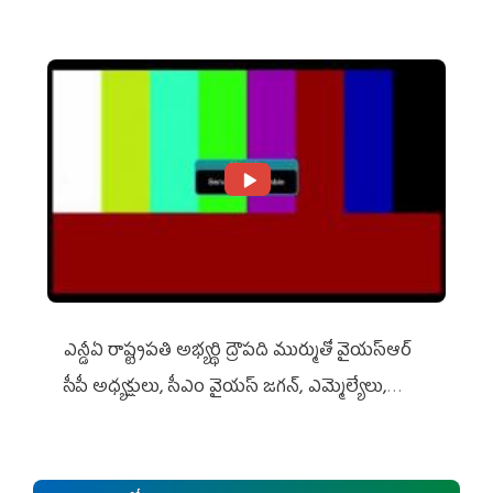
ఎన్డీఏ రాష్ట్ర‌ప‌తి అభ్య‌ర్థి ద్రౌప‌ది ముర్ముతో వైయ‌స్ఆర్
సీపీ అధ్య‌క్షులు, సీఎం వైయ‌స్ జ‌గ‌న్, ఎమ్మెల్యేలు,
ఎంపీల స‌మావేశం