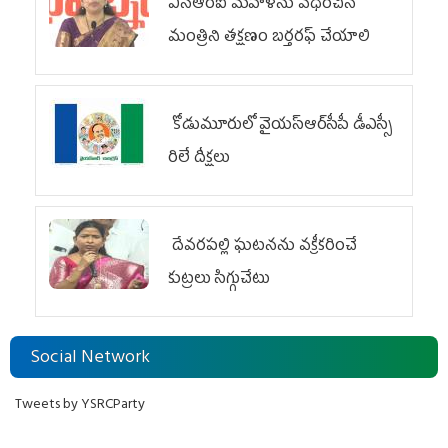
ఎన్ఆర్ఐ మహిళను వేధించిన
మంత్రిని త‌క్ష‌ణం బ‌ర్త‌ర‌ఫ్ చేయాలి
కోడుమూరులో వైయ‌స్ఆర్‌సీపీ డీఎస్సీ
రిలే దీక్షలు
దేవరపల్లి ఘటనను వక్రీకరించే
కుట్రలు సిగ్గుచేటు
Social Network
Tweets by YSRCParty