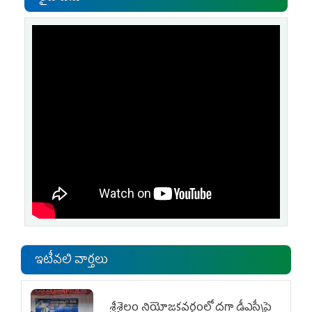
ఇటీవలి వార్తలు
శ్రీశైలం నియోజకవర్గంలో దగా డీఎస్సీపై