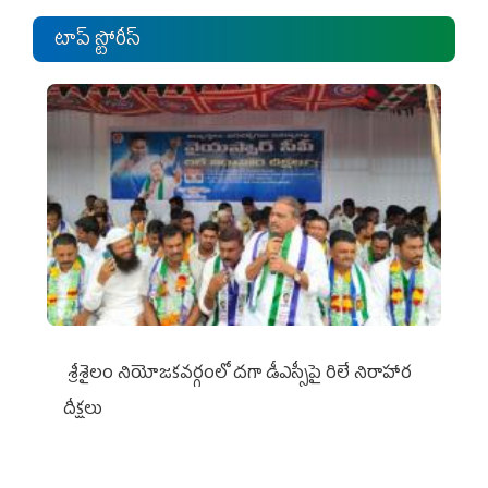
టాప్ స్టోరీస్
శ్రీశైలం నియోజకవర్గంలో దగా డీఎస్సీపై రిలే నిరాహార
దీక్షలు