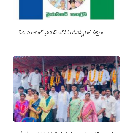
కోడుమూరులో వైయ‌స్ఆర్‌సీపీ డీఎస్సీ రిలే దీక్షలు