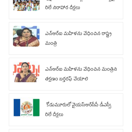
రిలే నిరాహార దీక్షలు
ఎన్‌ఆర్‌ఐ మహిళను వేధించిన రాష్ట్ర
మంత్రి
ఎన్ఆర్ఐ మహిళను వేధించిన మంత్రిని
త‌క్ష‌ణం బ‌ర్త‌ర‌ఫ్ చేయాలి
కోడుమూరులో వైయ‌స్ఆర్‌సీపీ డీఎస్సీ
రిలే దీక్షలు