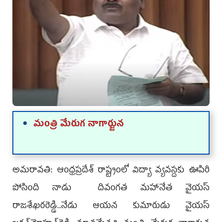
మంత్రి మేరుగ నాగార్జున‌
అమ‌రావ‌తి: ఆంధ్ర‌ప్ర‌దేశ్‌ రాష్ట్రంలో విద్యా వ్యవస్దకు ఊపిరి
పోసింది నాడు దివంగ‌త మ‌హానేత వైయ‌స్
రాజ‌శేఖ‌ర‌రెడ్డి..నేడు ఆయ‌న కుమారుడు వైయ‌స్