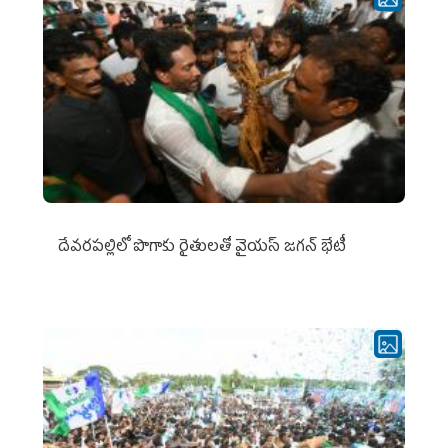
దేవరపల్లిలో పొగాకు రైతులతో వైయస్ జగన్ భేటీ