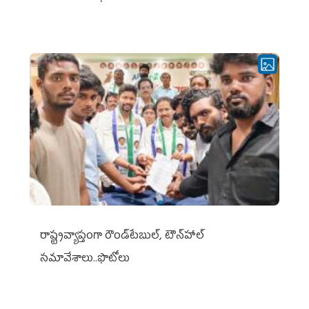
రాష్ట్రవ్యాప్తంగా రౌండ్‌టేబుల్‌, టౌన్‌హాల్‌
సమావేశాలు..ఫొటోలు