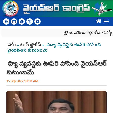
Skip to main content
????
శ్రీశైలం నియోజకవర్గంలో దగా డీఎస్సీపై రిలే న
You are here
హోం
»
టాప్ స్టోరీస్
» విద్యా వ్యవస్దకు ఊపిరి పోసింది
వైయ‌స్ఆర్ కుటుంబ‌మే
విద్యా వ్యవస్దకు ఊపిరి పోసింది వైయ‌స్ఆర్
కుటుంబ‌మే
15 Sep 2022 10:01 AM