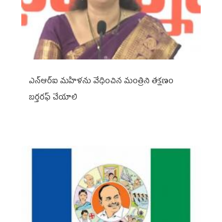
ఎన్ఆర్ఐ మహిళను వేధించిన మంత్రిని త‌క్ష‌ణం
బ‌ర్త‌ర‌ఫ్ చేయాలి