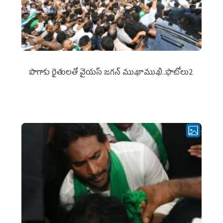
పొగాకు రైతుల‌తో వైయ‌స్ జ‌గ‌న్ ముఖాముఖి..ఫొటోలు2