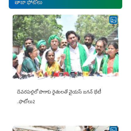
తాజా ఫోటోలు
దేవరపల్లిలో పొగాకు రైతులతో వైయస్ జగన్ భేటీ
..ఫొటోలు2