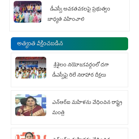
డీఎస్సీ అవకతవకలపై ప్రభుత్వం
బాధ్యత వహించాలి
అత్యంత వీక్షించబడిన
శ్రీశైలం నియోజకవర్గంలో దగా
డీఎస్సీపై రిలే నిరాహార దీక్షలు
ఎన్‌ఆర్‌ఐ మహిళను వేధించిన రాష్ట్ర
మంత్రి