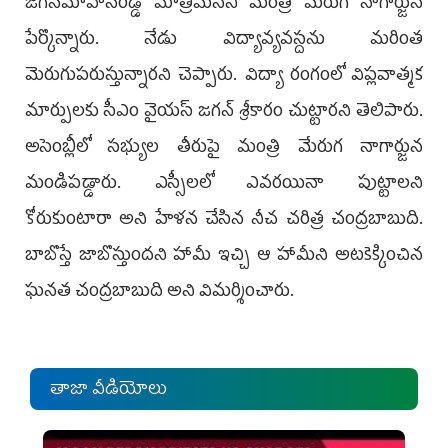
జ‌గ‌న్‌మోహ‌న్‌రెడ్డి మాత్ర‌మేన‌ని మంత్రి మేరుగ నాగార్జున
పేర్కొన్నారు. నేడు విద్యావ్యవస్దను మరింత
మెరుగుపరుస్తున్నార‌ని చెప్పారు. విద్యా రంగంలో విప్ల‌వాత్మ‌క
మార్పుల‌కు సీఎం వైయ‌స్ జ‌గ‌న్ శ్రీ‌కారం చుట్టార‌ని తెలిపారు.
అసెంబ్లీలో స‌భ్యుల తీరుపై మంత్రి మేరుగ నాగార్జున
మండిప‌డ్డారు. ఎస్సీలలో ఎవరయినా పుట్టాలని
కోరుకుంటారా అని హేళన చేసిన నీచ చరిత్ర చంద్రబాబుది.
బాబొస్తే జాబొస్తుందని హామీ ఇచ్చి ఆ హామీని అటకెక్కించిన
ఘనత చంద్రబాబుది అని విమ‌ర్శించారు.
తాజా వీడియోలు