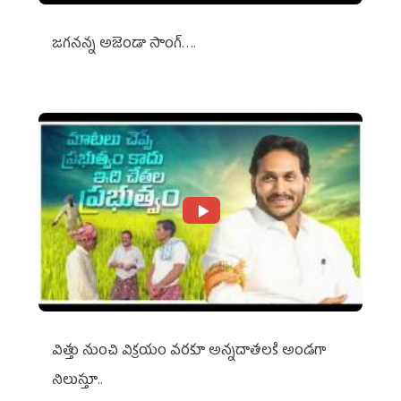
జగనన్న అజెండా సాంగ్….
విత్తు నుంచి విక్రయం వరకూ అన్నదాతలకి అండగా
నిలుస్తూ..