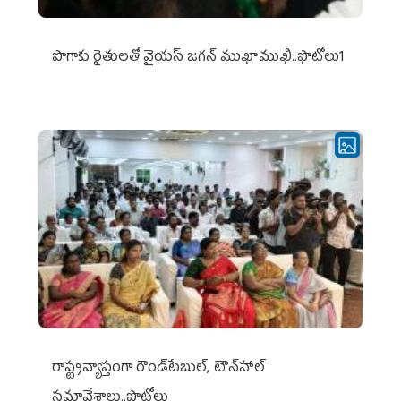
పొగాకు రైతుల‌తో వైయ‌స్ జ‌గ‌న్ ముఖాముఖి..ఫొటోలు1
రాష్ట్రవ్యాప్తంగా రౌండ్‌టేబుల్‌, టౌన్‌హాల్‌
సమావేశాలు..ఫొటోలు