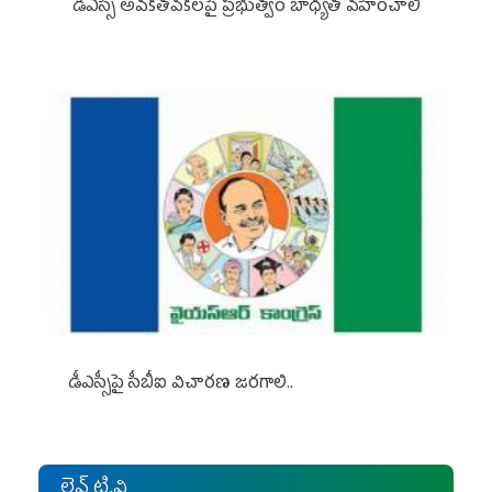
డీఎస్సీ అవకతవకలపై ప్రభుత్వం బాధ్యత వహించాలి
డీఎస్సీపై సీబీఐ విచారణ జరగాలి..
లైవ్ టి.వి