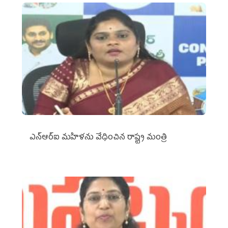
ఎన్‌ఆర్‌ఐ మహిళను వేధించిన రాష్ట్ర మంత్రి