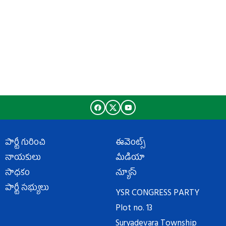
పార్టీ గురించి
ఈవెంట్స్
నాయకులు
మీడియా
సాధకం
న్యూస్
పార్టీ సభ్యులు
YSR CONGRESS PARTY
Plot no. 13
Suryadevara Township