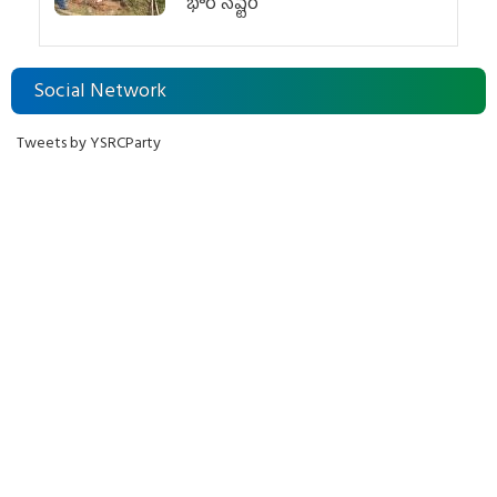
భారీ నష్టం
Social Network
Tweets by YSRCParty