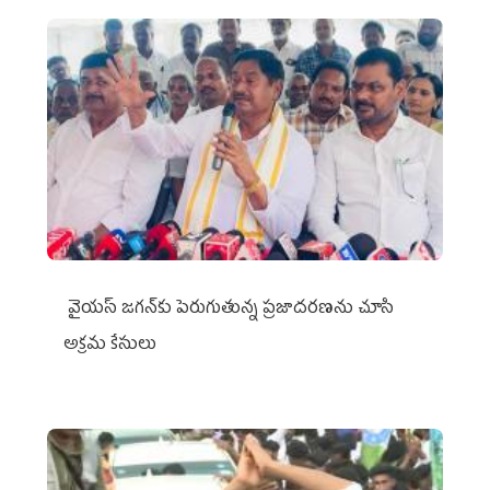
వైయ‌స్ జగన్‌కు పెరుగుతున్న ప్రజాదరణను చూసి
అక్రమ కేసులు