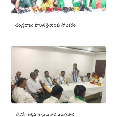
చంద్రబాబు పాలన రైతులకు హానికరం
డీఎస్సీ అక్రమాలపై విచారణ జరపాలి