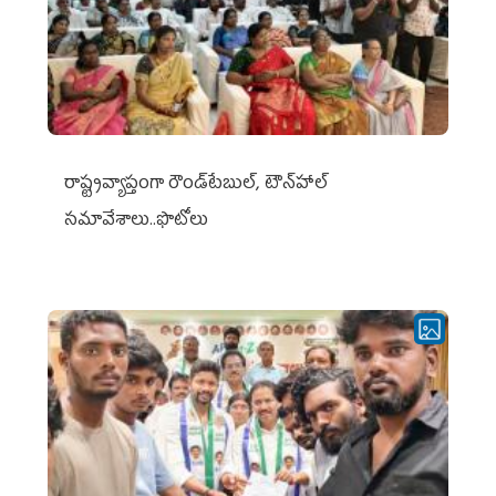
రాష్ట్రవ్యాప్తంగా రౌండ్‌టేబుల్‌, టౌన్‌హాల్‌
సమావేశాలు..ఫొటోలు