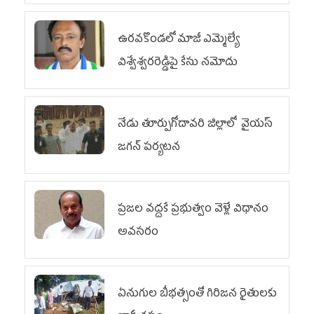
ఉరవకొండలో మాజీ ఎమ్మెల్యే
విశ్వేశ్వరరెడ్డిపై కేసు న‌మోదు
నేడు తూర్పుగోదావరి జిల్లాలో వైయస్‌
జగన్‌ పర్యటన
ప్రజల వద్దకే ప్రభుత్వం వెళ్లే విధానం
అవసరం
ఏనుగుల బీభత్సంతో గిరిజన రైతులకు