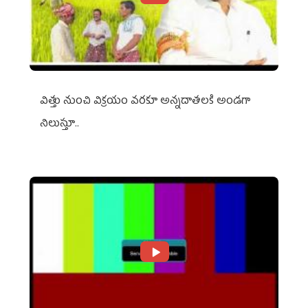
విత్తు నుంచి విక్రయం వరకూ అన్నదాతలకి అండగా
నిలుస్తూ..