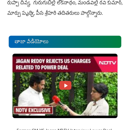
రుప్పా దివ్య, గురుగుబిల్లి లోకనాథం, మండవిల్లి రవి కుమార్,
మార్పు పృథ్వి, పీస శ్రీహరి తదితరులు పాల్గొన్నారు.
తాజా వీడియోలు