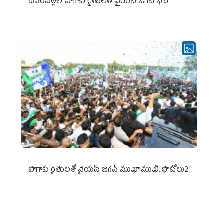
దేవరపల్లిలో పొగాకు రైతులతో వైయస్ జగన్ భేటీ
పొగాకు రైతుల‌తో వైయ‌స్ జ‌గ‌న్ ముఖాముఖి..ఫొటోలు2