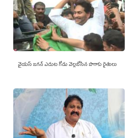
వైయ‌స్‌ జగన్ ఎదుట గోడు వెల్లబోసిన పొగాకు రైతులు