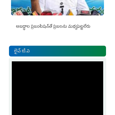
అబద్ధాల ప్రజంటేషన్‌తో ప్రజలను మభ్యపెట్టలేరు
లైవ్ టి.వి