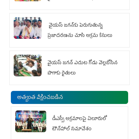
వైయ‌స్ జగన్‌కు పెరుగుతున్న
ప్రజాదరణను చూసి అక్రమ కేసులు
వైయ‌స్‌ జగన్ ఎదుట గోడు వెల్లబోసిన
పొగాకు రైతులు
అత్యంత వీక్షించబడిన
డీఎస్సీ అక్రమాలపై ఏలూరులో
టౌన్‌హాల్ సమావేశం