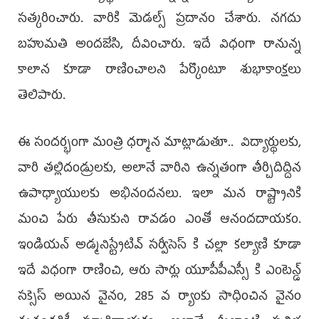
స‌త్క‌రించారు. వారికి మెడ‌ల్స్ ప్ర‌దానం చేశారు. న‌గ‌దు
బ‌హుమ‌తి అందజేసి, దీవించారు. ఇదే విధంగా రానున్న
కాలాన కూడా రాణించాల‌ని పేర్కొంటూ శుభాకాంక్ష‌లు
తెలిపారు.
ఈ సంద‌ర్భంగా మంత్రి ధ‌ర్మాన మాట్లాడుతూ.. విద్యార్థులకు,
వారి త‌ల్లిదండ్రుల‌కు, అలానే వారిని ఉన్న‌తంగా తీర్చిదిద్దిన
ఉపాధ్యాయుల‌కు అభినంద‌న‌లు. ఇలా మన రాష్ట్రానికి
మంచి పేరు తీసుకుని రావ‌డం ఎంతో ఆనంద‌దాయ‌కం.
ఇండియన్ అడ్మనిస్ట్రేటివ్ సర్వీసెస్ కి చల్లా కల్యాణి కూడా
ఇదే విధంగా రాణించి, ఆరు సార్లు యూపీపీఎస్సీ కి ఎంటెన్డ్
స‌క్సెస్ అయిన వైనం, 285 వ ర్యాంకు సాధించిన వైనం