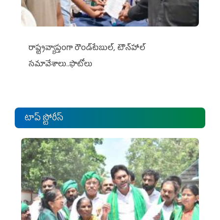
రాష్ట్రవ్యాప్తంగా రౌండ్‌టేబుల్‌, టౌన్‌హాల్‌
సమావేశాలు..ఫొటోలు
టాప్ స్టోరీస్