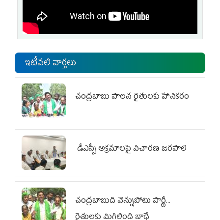
ఇటీవలి వార్తలు
చంద్రబాబు పాలన రైతులకు హానికరం
డీఎస్సీ అక్రమాలపై విచారణ జరపాలి
చంద్రబాబుది వెన్నుపోటు పార్టీ...
రైతులకు మిగిలింది బాధే