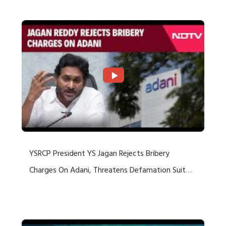
YSRCP President YS Jagan Rejects Bribery
Charges On Adani, Threatens Defamation Suit
Against Media Groups