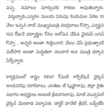
వచ్చి.. సమాజం మార్పున‌కు కార‌ణం అవుతున్నారు.
వస్తున్నారు.ఎన్నికల ముందు ప‌సుపు కుంకుమ‌ల పేరిట 10
వేలు ఇచ్చిన నాటి ముఖ్య‌మంత్రి చంద్రబాబు గొప్పా..ఎన్నికైన
10వ రోజునే విద్యార్థుల కోసం ఆలోచన చేసిన వైయ‌స్ జగన్
గొప్పా .. అన్న‌ది అంతా గుర్తించాలి. మేలు చేసే ప్ర‌భుత్వానికి
మ‌రోసారి అంతా మద్ద‌తుగా నిల‌వాలి అని మంత్రి ధర్మాన
పేర్కోన్నారు
కార్య‌క్ర‌మంలో రాష్ట్ర కళింగ కోమటి కార్పొరేషన్ చైర్మన్
అంధవరపు సూరిబాబు, ఎంఈఓ జీ కృష్ణారావు, జిల్లా రైతు
విభాగం అధ్యక్షులు అంబటి శ్రీనివాసరావు, మాజీ మున్సిపల్
చైర్మన్ మెంటాడ పద్మావతి, డాక్టర్ ధానేటి శ్రీధర్, జడ్పీటిసి