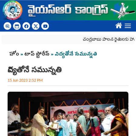
Skip to main content
????
చంద్రబాబు పాలన రైతులకు హానికరం
You are here
హోం
»
టాప్ స్టోరీస్
» విద్య‌తోనే స‌మున్న‌తి
విద్య‌తోనే స‌మున్న‌తి
15 Jun 2023 2:52 PM