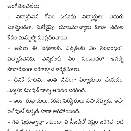
అంగీకరించలేదు.
– విద్యాదీవెన కోసం ఒకవైపు విద్యార్థులు ఎదురు
చూస్తుండగా, మరోవైపు యాజమాన్యాలు కూడా నిధుల
కోసం మమ్మల్ని సంప్రదించాయి.
– అసలు ఈ పథకాలకు, ఎన్నికలకు ఏం సంబంధం?.
విద్యాదీవెనకు, ఎన్నికలకు ఏం సంబంధం? ఇవన్నీ
సాధారణంగా జరగాల్సిన కార్యక్రమాలు.
– దీనికి కూటమి ఇంత నీచంగా ఫిర్యాదులు చేయడం,
ఎన్నికల కమిషన్‌ దాన్ని ఆపడం జరిగింది.
– ఇంకా తుఫానులు, కరవు పరిస్థితులు వచ్చినప్పుడు ఇచ్చే
ఇన్‌పుట్‌ సబ్సిడీ కూడా ఆగిపోయింది.
– గత ప్రభుత్వాల్లా కాకుండా ఏ సీజన్‌లో నష్టం జరిగితే అదే