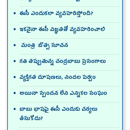
ఈసీ ఎందుకలా వ్యవహరిస్తోంది?
ఇకనైనా ఈసీ విజ్ఞతతో వ్యవహరించాలి
మంత్రి బొత్స సూచన
గతి తప్పుతున్న చంద్రబాబు ప్రసంగాలు
వ్యక్తిగత దూషణలు, నిందల పర్వం
అయినా స్పందన లేని ఎన్నికల సంఘం
బాబు భాషపై ఈసీ ఎందుకు చర్యలు
తీసుకోదు?