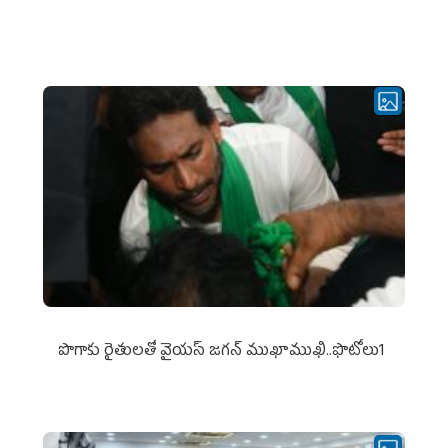
పొగాకు రైతుల‌తో వైయ‌స్ జ‌గ‌న్ ముఖాముఖి..ఫొటోలు1