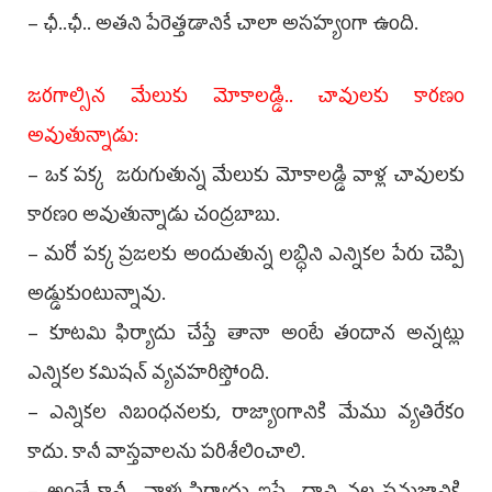
– ఛీ..ఛీ.. అతని పేరెత్తడానికే చాలా అసహ్యంగా ఉంది.
జరగాల్సిన మేలుకు మోకాలడ్డి.. చావులకు కారణం
అవుతున్నాడు:
– ఒక పక్క జరుగుతున్న మేలుకు మోకాలడ్డి వాళ్ల చావులకు
కారణం అవుతున్నాడు చంద్రబాబు.
– మరో పక్క ప్రజలకు అందుతున్న లబ్ధిని ఎన్నికల పేరు చెప్పి
అడ్డుకుంటున్నావు.
– కూటమి ఫిర్యాదు చేస్తే తానా అంటే తందాన అన్నట్లు
ఎన్నికల కమిషన్‌ వ్యవహరిస్తోంది.
– ఎన్నికల నిబంధనలకు, రాజ్యాంగానికి మేము వ్యతిరేకం
కాదు. కానీ వాస్తవాలను పరిశీలించాలి.