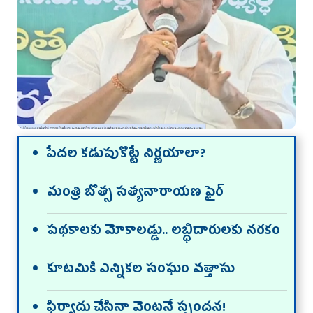
పేదల కడుపుకొట్టే నిర్ణయాలా?
మంత్రి బొత్స సత్యనారాయణ ఫైర్
పథకాలకు మోకాలడ్డు.. లబ్ధిదారులకు నరకం
కూటమికి ఎన్నికల సంఘం వత్తాసు
ఫిర్యాదు చేసినా వెంటనే స్పందన!