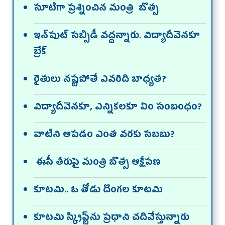
సూటిగా ప్రశ్నించిన మంత్రి బొత్స
ఇన్‌పుట్‌ సబ్సిడీ వద్దన్నారు. విద్యాదీవెనకూ
బ్రేక్‌
రైతులు నష్టపోతే ఎవరిది బాధ్యత?
విద్యాదీవెనకూ, ఎన్నికలకూ ఏం సంబంధం?
వాటిని ఆపడం ఎంత వరకు సబబు?
ఈసీ తీరుపై మంత్రి బొత్స ఆక్షేపణ
కూటమి.. ఓ తోడు దొంగల కూటమి
కూటమి స్క్రిప్ట్‌ను ప్రధాని చదివేస్తున్నారు