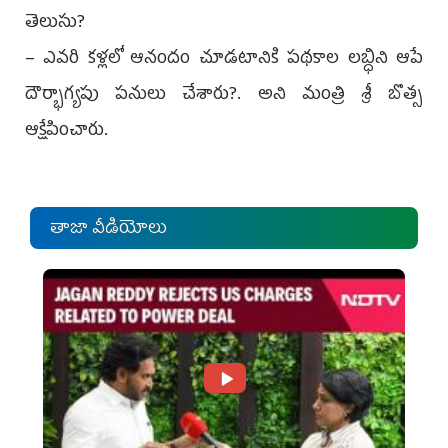
తెలుసు?
– ఎవరి కళ్లలో ఆనందం చూడటానికి పథకాల లబ్ధిని ఆపే
దౌర్భాగ్యపు పనులు చేశారు?. అని మంత్రి శ్రీ బొత్స
ఆక్షేపించారు.
తాజా వీడియోలు