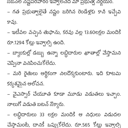
సీజన్‌లో నష్టపరిహారం ఇవ్వాలనేది మా ప్రభుత్వ నిర్ణయం.
– గత ప్రభుత్వాలైతే నష్టం జరిగిన రెండేళ్లకు కానీ ఇచ్చేవి
కావు.
– ఇటీవల వచ్చిన తుఫాను, కరవు వల్ల 13.60లక్షల మందికి
రూ.1294 కోట్లు ఇవ్వాల్సి ఉంది.
– బ్యాంకుల్లో డబ్బు ఉన్నా లబ్ధిదారుల ఖాతాల్లో వేస్తామని
చెప్పినా వినిపించుకోలేదు.
– మరి రైతులు ఆర్థికంగా నిలదొక్కకుంటారు. ఇది కూటమి
కర్కశమైన ఆలోచన.
– వైఎస్సార్‌ చేయూత కూడా మూడు విడుతలు ఇచ్చాం.
నాలుగో విడుత బటన్‌ నొక్కారు.
– లబ్ధిదారులు 33 లక్షల మందికి ఆ నిధులు విడుదల
చేస్తామంటే, దానికీ ఒప్పుకోలేదు. రూ.565 కోట్లు ఇవ్వాల్సి