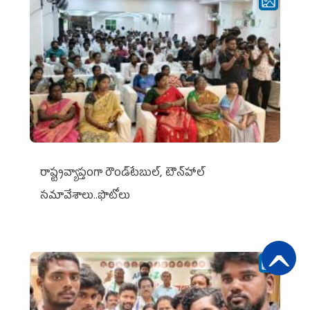
రాష్ట్రవ్యాప్తంగా రౌండ్‌టేబుల్‌, టౌన్‌హాల్‌
సమావేశాలు..ఫొటోలు