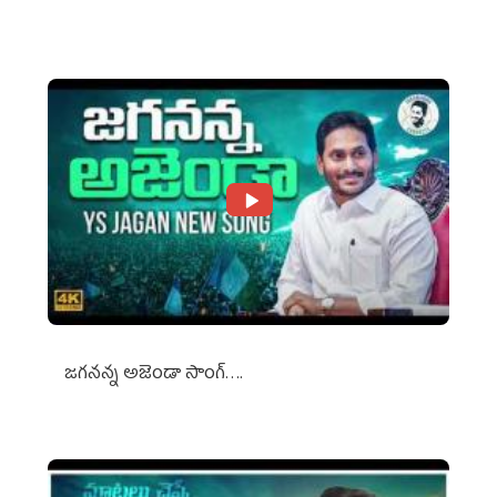
Against Media Groups
జగనన్న అజెండా సాంగ్….