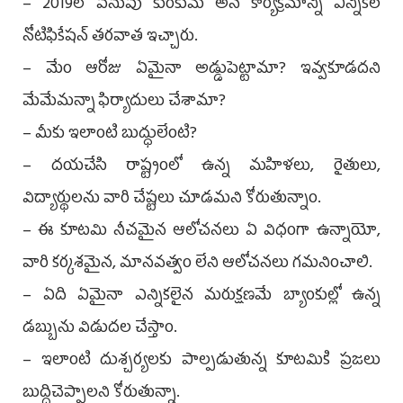
– 2019లో పసుపు కుంకుమ అనే కార్యక్రమాన్ని ఎన్నికల
నోటిఫికేషన్‌ తరవాత ఇచ్చారు.
– మేం ఆరోజు ఏమైనా అడ్డుపెట్టామా? ఇవ్వకూడదని
మేమేమన్నా ఫిర్యాదులు చేశామా?
– మీకు ఇలాంటి బుద్ధులేంటి?
– దయచేసి రాష్ట్రంలో ఉన్న మహిళలు, రైతులు,
విద్యార్థులను వారి చేష్టలు చూడమని కోరుతున్నాం.
– ఈ కూటమి నీచమైన ఆలోచనలు ఏ విధంగా ఉన్నాయో,
వారి కర్కశమైన, మానవత్వం లేని ఆలోచనలు గమనించాలి.
– ఏది ఏమైనా ఎన్నికలైన మరుక్షణమే బ్యాంకుల్లో ఉన్న
డబ్బును విడుదల చేస్తాం.
– ఇలాంటి దుశ్చర్యలకు పాల్పడుతున్న కూటమికి ప్రజలు
బుద్దిచెప్పాలని కోరుతున్నా.