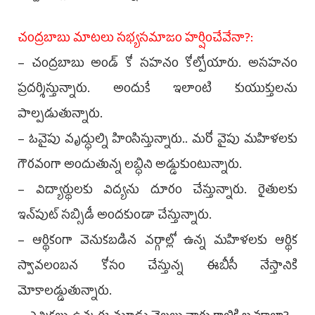
చంద్రబాబు మాటలు సభ్యసమాజం హర్షించేవేనా?:
– చంద్రబాబు అండ్‌ కో సహనం కోల్పోయారు. అసహనం
ప్రదర్శిస్తున్నారు. అందుకే ఇలాంటి కుయుక్తులను
పాల్పడుతున్నారు.
– ఓవైపు వృద్ధుల్ని హింసిస్తున్నారు.. మరో వైపు మహిళలకు
గౌరవంగా అందుతున్న లబ్ధిని అడ్డుకుంటున్నారు.
– విద్యార్థులకు విద్యను దూరం చేస్తున్నారు. రైతులకు
ఇన్‌పుట్‌ సబ్సిడీ అందకుండా చేస్తున్నారు.
– ఆర్థికంగా వెనుకబడిన వర్గాల్లో ఉన్న మహిళలకు ఆర్థిక
స్వావలంబన కోసం చేస్తున్న ఈబీసీ నేస్తానికి
మోకాలడ్డుతున్నారు.