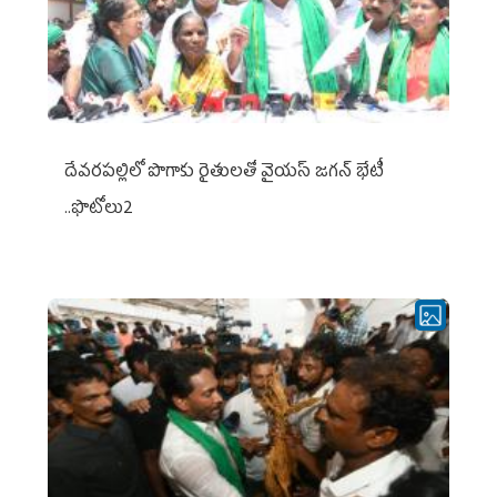
దేవరపల్లిలో పొగాకు రైతులతో వైయస్ జగన్ భేటీ
..ఫొటోలు2