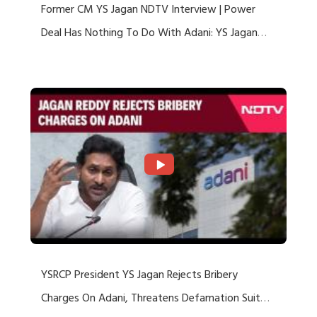
Former CM YS Jagan NDTV Interview | Power
Deal Has Nothing To Do With Adani: YS Jagan
Rejects US Charges
YSRCP President YS Jagan Rejects Bribery
Charges On Adani, Threatens Defamation Suit