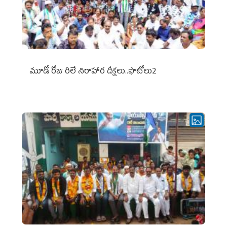
మూడో రోజు రిలే నిరాహార దీక్షలు..ఫొటోలు2