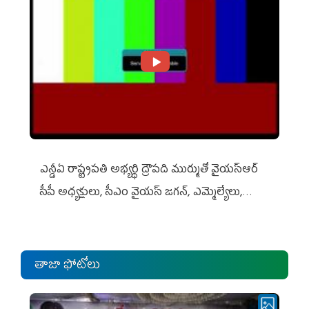
ఎన్డీఏ రాష్ట్ర‌ప‌తి అభ్య‌ర్థి ద్రౌప‌ది ముర్ముతో వైయ‌స్ఆర్
సీపీ అధ్య‌క్షులు, సీఎం వైయ‌స్ జ‌గ‌న్, ఎమ్మెల్యేలు,
ఎంపీల స‌మావేశం
తాజా ఫోటోలు