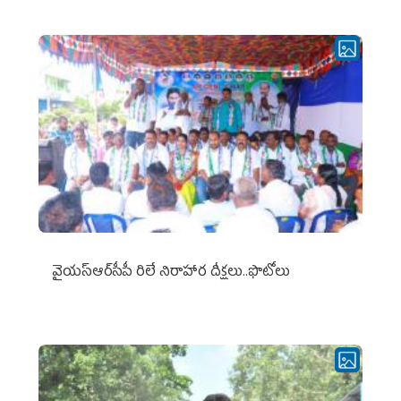
వైయ‌స్ఆర్‌సీపీ రిలే నిరాహార దీక్షలు..ఫొటోలు