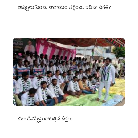
అప్పులు పెంచి.. ఆదాయం తగ్గించి.. ఇదేనా ప్రగతి?
దగా డీఎస్సీపై పోటెత్తిన దీక్షలు