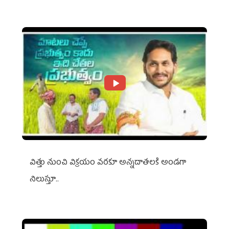
విత్తు నుంచి విక్రయం వరకూ అన్నదాతలకి అండగా
నిలుస్తూ..