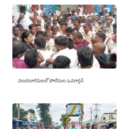
చిలుక‌లూరిపేట‌లో పోలీసుల ఓవ‌రాక్ష‌న్‌