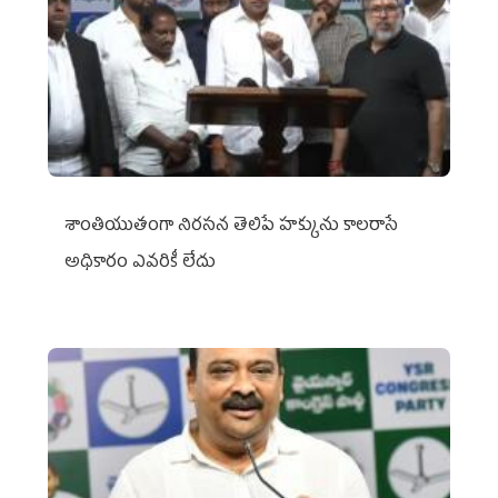
శాంతియుతంగా నిరసన తెలిపే హక్కును కాలరాసే
అధికారం ఎవరికీ లేదు