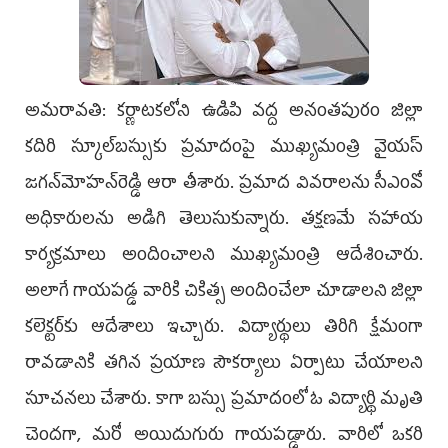
అమరావతి: కర్ణాటకలోని ఉడిపి వద్ద అనంతపురం జిల్లా
కదిరి స్కూల్‌బస్సుకు ప్రమాదంపై ముఖ‍్యమంత్రి వైయస్‌
జగన్‌మోహన్‌రెడ్డి ఆరా తీశారు. ప్రమాద వివరాలను సీఎంవో
అధికారులను అడిగి తెలుసుకున్నారు. తక్షణమే సహాయ
కార్యక్రమాలు అందించాలని ముఖ్యమంత్రి ఆదేశించారు.
అలాగే గాయపడ్డ వారికి చికిత్స అందించేలా చూడాలని జిల్లా
కలెక్టర్‌కు ఆదేశాలు ఇచ్చారు. విద్యార్థులు తిరిగి క్షేమంగా
రావడానికి తగిన ప్రయాణ సౌకర్యాలు ఏర్పాటు చేయాలని
సూచనలు చేశారు. కాగా బస్సు ప్రమాదంలో ఓ విద్యార్థి మృతి
చెందగా, మరో అయిదుగురు గాయపడ్డారు. వారిలో ఒకరి