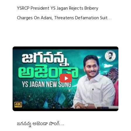
YSRCP President YS Jagan Rejects Bribery
Charges On Adani, Threatens Defamation Suit
Against Media Groups
జగనన్న అజెండా సాంగ్….