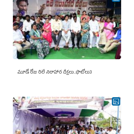
మూడో రోజు రిలే నిరాహార దీక్షలు..ఫొటోలు3