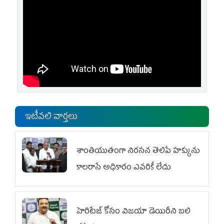
ఇటీవలి వార్తలు
శాంతియుతంగా నిరసన తెలిపే హక్కును
కాలరాసే అధికారం ఎవరికీ లేదు
హెరిటేజ్ కోసం విజయా డెయిరీని బలి