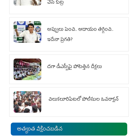
చేసే కుట్ర‌
అప్పులు పెంచి.. ఆదాయం తగ్గించి..
ఇదేనా ప్రగతి?
దగా డీఎస్సీపై పోటెత్తిన దీక్షలు
చిలుక‌లూరిపేట‌లో పోలీసుల ఓవ‌రాక్ష‌న్‌
అత్యంత వీక్షించబడిన