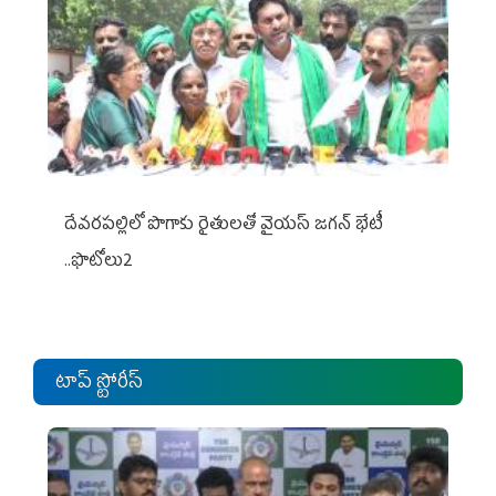
దేవరపల్లిలో పొగాకు రైతులతో వైయస్ జగన్ భేటీ
..ఫొటోలు2
టాప్ స్టోరీస్