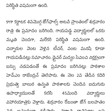
పరిస్థితి విషమంగా ఉంది.
కాగా కర్ణాటక శివమొగ్గ జోగ్‌ఫాల్స్‌ అటవీ ప్రాంతంలో శుక్రవారం
రాత్రి ఈ ప్రమాదం జరిగింది. గాయపడ్డ విద్యార్థులలో ఒకరు
మృతి చెందగా, మరొకరి పరిస్థితి విషమంగా ఉంది.
చిన్నారుల వెంట వెళ్లిన టీచర్‌, వంట మనిషి కూడా
గాయపడినట్లు సమాచారం. డ్రైవర్‌ మద్యం సేవించి నిర్లక్ష్యంగా
బస్సు నడపడంతో ఈ ప్రమాదం జరిగినట్లు పాఠశాల
హెచ్‌ఎం రాజేంద్రన్‌ తెలిపారు. ఈ నెల 2వ తేదీన కదిరి
ప్రభుత్వ బాలుర ఉన్నత పాఠశాలకు చెందిన ఐదుగురు
ఉపాధ్యాయులతో కలిసి 45మంది విద్యార్థులు
విహారయాత్రకు వెళ్లారు. శుక్రవారం రోజంతా జోగ్‌ జలపాతం