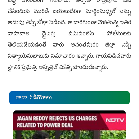
వద్ద ఆనందంగా గడిపారు. తర్వాత రాత్రిపూట బస
చేసేందుకు మురిడి బయలుదేరగా మార్గంమధ్యలో బస్సు
అదుపు తప్పి బోల్తా పడింది. ఆ దారిగుండా వెళుతున్న ఇతర
వాహనాల డ్రైవర్లు సమీపంలోని పోలీసులకు
తెలియజేయడంతో వారు అనంతపురం జిల్లా ఎస్పీ
సత్యాయేసుబాబుకు సమాచారం ఇచ్చారు. గాయపడినవారు
స్థానిక ప్రభుత్వ ఆస్పత్రిలో చికిత్స పొందుతున్నారు.
తాజా వీడియోలు