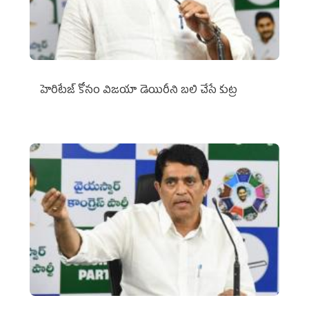
హెరిటేజ్ కోసం విజయా డెయిరీని బలి చేసే కుట్ర‌