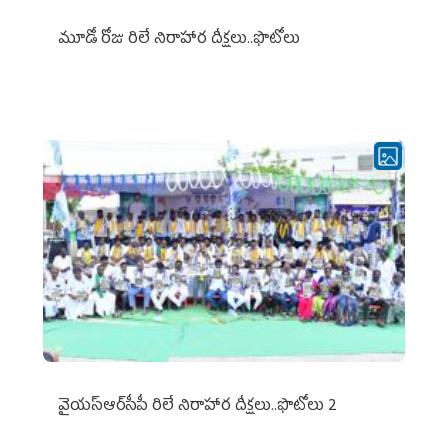
మూడో రోజు రిలే నిరాహార దీక్షలు..ఫొటోలు
వైయ‌స్ఆర్‌సీపీ రిలే నిరాహార దీక్షలు..ఫొటోలు 2