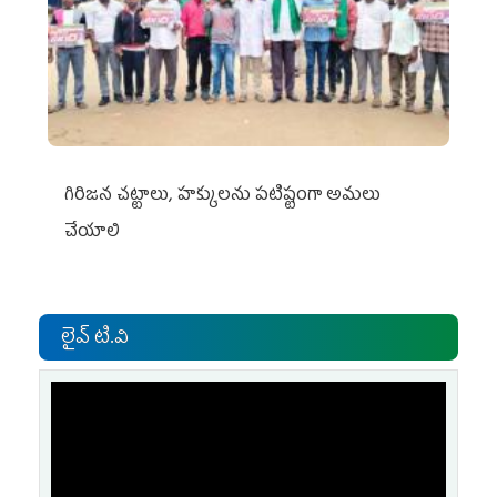
గిరిజన చట్టాలు, హక్కులను పటిష్టంగా అమలు
చేయాలి
లైవ్ టి.వి