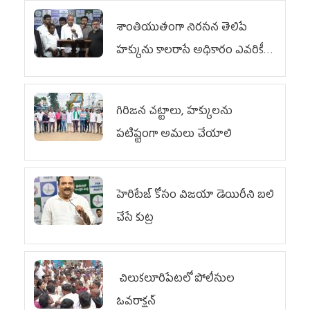
శాంతియుతంగా నిరసన తెలిపే
హక్కును కాలరాసే అధికారం ఎవరికీ
లేదు
గిరిజన చట్టాలు, హక్కులను
పటిష్టంగా అమలు చేయాలి
హెరిటేజ్ కోసం విజయా డెయిరీని బలి
చేసే కుట్ర‌
చిలుక‌లూరిపేట‌లో పోలీసుల
ఓవ‌రాక్ష‌న్‌