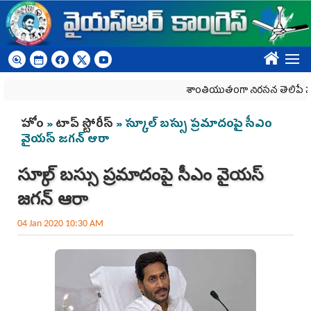
Skip to main content
????
శాంతియుతంగా నిరసన తెలిపే హక్కును క
You are here
హోం
»
టాప్ స్టోరీస్
» స్కూల్‌ బస్సు ప్రమాదంపై సీఎం
వైయస్‌ జగన్‌ ఆరా
స్కూల్‌ బస్సు ప్రమాదంపై సీఎం వైయస్‌
జగన్‌ ఆరా
04 Jan 2020 10:30 AM