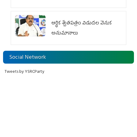
ఆర్థిక శ్వేతపత్రం విడుదల వెనుక
అనుమానాలు
Social Network
Tweets by YSRCParty